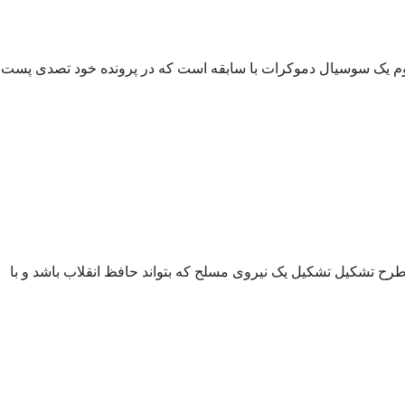
یم مارگوت والستروم یک سوسیال دموکرات با سابقه است که در پرونده خود تصدی پست
 و بازگشت شاه به سبک کودتای 28 مرداد بر دلها سایه افکنده بود و طرح تشکیل تشکیل یک نیروی مسلح که بتواند حافظ انقلاب باشد و با