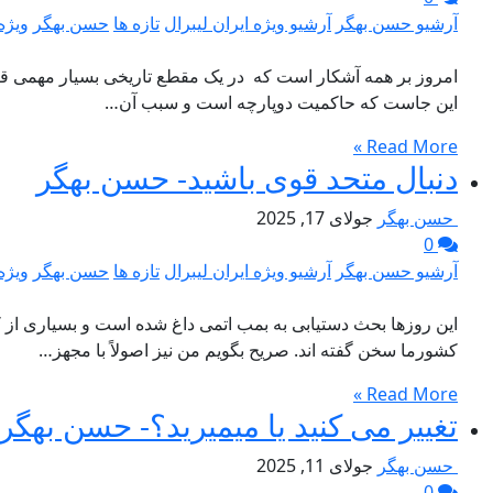
آرشیو حسن بهگر
آرشیو ویژه ایران لیبرال
تازه ها
حسن بهگر
ویژه 
امروز بر همه آشکار است که در یک مقطع تاریخی بسیار مهمی قرا
این جاست که حاکمیت دوپارچه است و سبب آن…
Read More »
دنبال متحد قوی باشید- حسن بهگر
حسن بهگر
جولای 17, 2025
0
آرشیو حسن بهگر
آرشیو ویژه ایران لیبرال
تازه ها
حسن بهگر
ویژه 
این روزها بحث دستیابی به بمب اتمی داغ شده است و بسیاری از 
کشورما سخن گفته اند. صریح بگویم من نیز اصولاً با مجهز…
Read More »
تغییر می کنید یا میمیرید؟- حسن بهگر
حسن بهگر
جولای 11, 2025
0