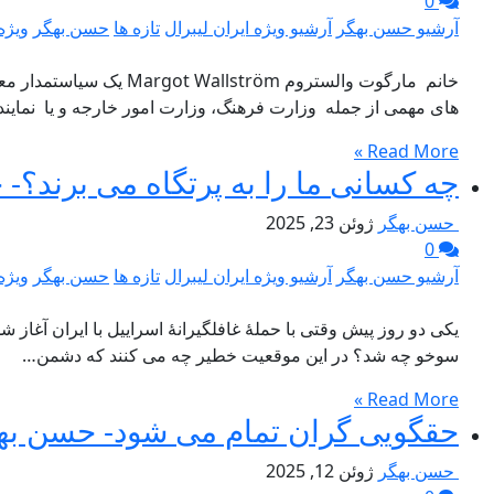
0
آرشیو حسن بهگر
آرشیو ویژه ایران لیبرال
تازه ها
حسن بهگر
ویژه 
خانم مارگوت والستروم
های مهمی از جمله وزارت فرهنگ، وزارت امور خارجه و یا نماین
Read More »
چه کسانی ما را به پرتگاه می برند؟-
حسن بهگر
ژوئن 23, 2025
0
آرشیو حسن بهگر
آرشیو ویژه ایران لیبرال
تازه ها
حسن بهگر
ویژه 
یکی دو روز پیش وقتی با حملۀ غافلگیرانۀ اسراییل با ایران آغاز
سوخو چه شد؟ در این موقعیت خطیر چه می کنند که دشمن…
Read More »
حقگویی گران تمام می شود- حسن به
حسن بهگر
ژوئن 12, 2025