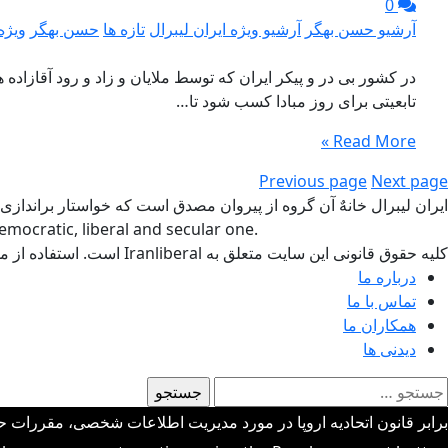
0
آرشیو حسن بهگر
آرشیو ویژه ایران لیبرال
تازه ها
حسن بهگر
ویژه 
در کشور بی در و پیکر ایران که توسط ملایان و زاد و رود آقازا
تابعیتی برای روز مبادا کسب شود تا…
Read More »
Previous page
Next page
ایران لیبرال خانهٌ آن گروه از پیروان مصدق است که خواستار براندازی
mocratic, liberal and secular one.
کلیه حقوق قانونی این سایت متعلق به Iranliberal است. استفاده از مطالب سایت با ذکر منبع آزاد است.
درباره ما
تماس با ما
همکاران ما
دیدنی ها
ستجو
رای:
برابر قانون اتحادیه اروپا در مورد مدیریت اطلاعات شخصی، مقررات