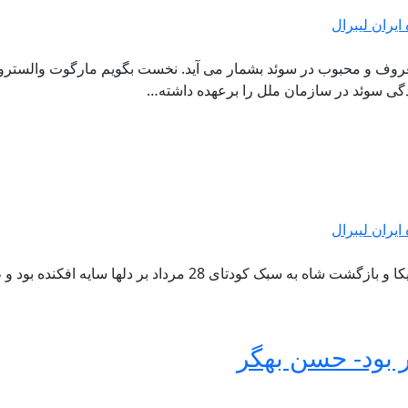
ایران لیبرال
 Margot Wallström یک سیاستمدار معروف و محبوب در سوئد بشمار می آید. نخست بگو
دگی سوئد در سازمان ملل را برعهده داشته…
ایران لیبرال
چرا سپاه پاسداران تشکیل شد؟ در انقلاب 57 ترس از دخالت آمریکا
 بود- حسن بهگر