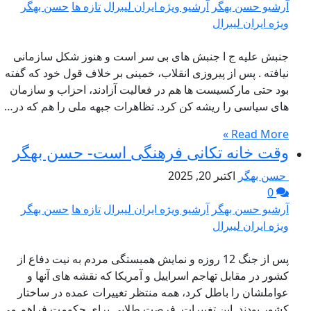
آرشیو حسن بهگر
آرشیو ویژه ایران لیبرال
تازه ها
حسن بهگر
ویژه ایران لیبرال
جنبش علیه ج ا جنبش های بی سر است و هنوز شکل سازمانی
نیافته . پس از پیروزی انقلاب، خمینی بر خلاف قول خود که گفته
بود حتی مارکسیست ها هم در فعالیت آزادند، احزاب و سازمان
های سیاسی را ریشه کن کرد. تظاهرات جبهه ملی را هم که در…
Read More »
وقت خانه تکانی فرهنگی است- حسن بهگر
حسن بهگر
اکتبر 20, 2025
0
آرشیو حسن بهگر
آرشیو ویژه ایران لیبرال
تازه ها
حسن بهگر
ویژه ایران لیبرال
پس از جنگ 12 روزه و نمایش همبستگی مردم به نیت دفاع از
کشور در مقابل تهاجم اسراییل و آمریکا که نقشه های آنها و
عواملشان را باطل کرد، همه منتظر تغییرات عمده در ساختار
کشور بودند. این تغییرات فرصت طلایی برای حکومت فراهم می