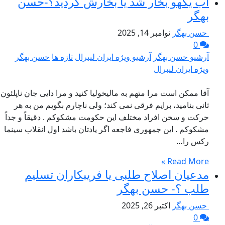
آب یکهو بخار شد یا بخارش کردید؟-حسن
بهگر
حسن بهگر
نوامبر 14, 2025
0
آرشیو حسن بهگر
آرشیو ویژه ایران لیبرال
تازه ها
حسن بهگر
ویژه ایران لیبرال
آقا ممکن است مرا متهم به مالیخولیا کنید و مرا دایی جان ناپلئون
ثانی بنامید، برایم فرقی نمی کند؛ ولی ناچارم بگویم من به هر
حرکت و سخن افراد مختلف این حکومت مشکوکم . دقیقاً و جداً
مشکوکم . این جمهوری فاجعه اگر یادتان باشد اول انقلاب سینما
رکس را…
Read More »
مدعیان اصلاح طلبی یا فریبکاران تسلیم
طلب ؟- حسن بهگر
حسن بهگر
اکتبر 26, 2025
0