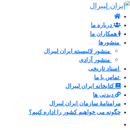
درباره ما
همکاران ما
منشورها
منشور لائیسیته ایران لیبرال
منشور آزادی
اسناد تاریخی
تماس با ما
کتابخانه ایران لیبرال
دیدنی ها
مرامنامۀ سازمان ایران لیبرال
چگونه می خواهیم کشور را اداره کنیم؟