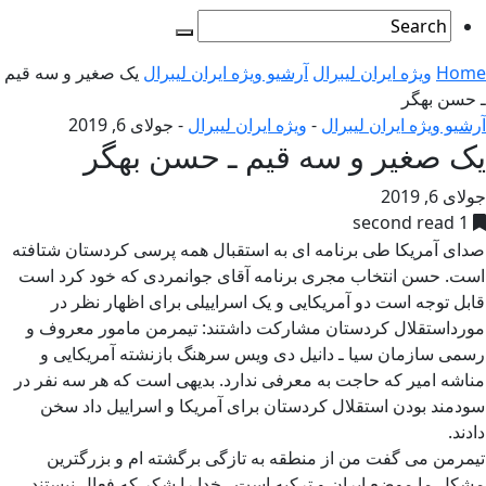
Home
ویژه ایران لیبرال
آرشیو ویژه ایران لیبرال
یک صغیر و سه قیم
ـ حسن بهگر
آرشیو ویژه ایران لیبرال
-
ویژه ایران لیبرال
-
جولای 6, 2019
یک صغیر و سه قیم ـ حسن بهگر
جولای 6, 2019
1 second read
صدای آمریکا طی برنامه ای به استقبال همه پرسی کردستان شتافته
است. حسن انتخاب مجری برنامه آقای جوانمردی که خود کرد است
قابل توجه است دو آمریکایی و یک اسراییلی برای اظهار نظر در
مورداستقلال کردستان مشارکت داشتند: تیمرمن مامور معروف و
رسمی سازمان سیا ـ دانیل دی ویس سرهنگ بازنشته آمریکایی و
مناشه امیر که حاجت به معرفی ندارد. بدیهی است که هر سه نفر در
سودمند بودن استقلال کردستان برای آمریکا و اسراییل داد سخن
دادند.
تیمرمن می گفت من از منطقه به تازگی برگشته ام و بزرگترین
مشکل ما موضع ایران و ترکیه است . خدا را شکر که فعال نیستند