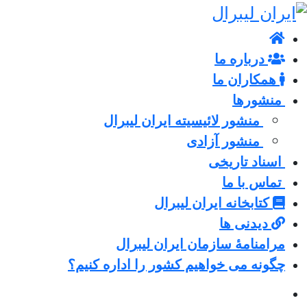
درباره ما
همکاران ما
منشورها
منشور لائیسیته ایران لیبرال
منشور آزادی
اسناد تاریخی
تماس با ما
کتابخانه ایران لیبرال
دیدنی ها
مرامنامۀ سازمان ایران لیبرال
چگونه می خواهیم کشور را اداره کنیم؟