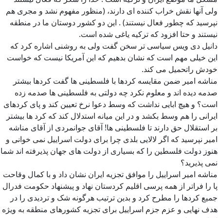
ولی آنها نقش خراب کننده ای دارند، (منظور مفهوم نشد و مجری هم
نپرسید که چطور فعال نیستند) . این دو کشور دوستان ما در منطقه
نیستند و حتا افزود که ترکیه یاغی شده است.
دانیل دی ویس سیاسی تر سخن گفت ولی به روشنی اشاره کرد که
این خیلی مهم است که نشان بدهیم که این آمریکا نیست که خواست
خودش راتحمیل می کند.
مناشه امیر ضمن مقایسه کردها با فلسطینی ها گفت کردها بیشتر
صدمه دیده اند و معلوم نکرد چه دولتی به فلسطینی ها صدمه زده
است؟ و هیچ ابایی نداشت که وسط دعوا نرخ تعیین کند و پای کردهای
ایرانی را هم وسط بکشد و در این میانه استدلال کند که کرد ها بیشتر
بر استقلال حق دارند تا فلسطینی ها! آقای جوانمردی از آقای مناشه
امیر نپرسید که اگر لالایی بلدی چرا برای دولت اسراییل نمی خوانی و
هنوز دولت فلسطین را که بسیاری از دولت های جهان پذیرفته اند شما
نمی پذیرید؟
مناشه امیر اسراییل را موافق تجزیه ایران نشان داد و با کمال وقاحت
پا را فراتر از همه پرسی اقلیم کردستان نهاد و پیشنهاد حکومت فدرال
جمیع کردها را مطرح کرد و بدین ترتیب هرگونه شک و تردیدی را در
هدف نهایی و عزم جزم اسراییل برای تجزیه کشورهای منطقه به ویژه