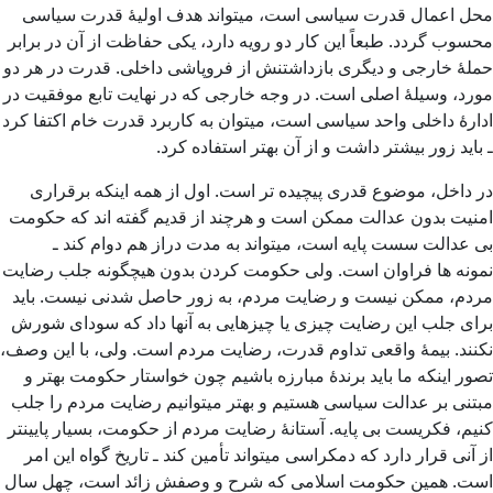
محل اعمال قدرت سیاسی است، میتواند هدف اولیۀ قدرت سیاسی
محسوب گردد. طبعاً این کار دو رویه دارد، یکی حفاظت از آن در برابر
حملۀ خارجی و دیگری بازداشتنش از فروپاشی داخلی. قدرت در هر دو
مورد، وسیلۀ اصلی است. در وجه خارجی که در نهایت تابع موفقیت در
ادارۀ داخلی واحد سیاسی است، میتوان به کاربرد قدرت خام اکتفا کرد
ـ باید زور بیشتر داشت و از آن بهتر استفاده کرد.
در داخل، موضوع قدری پیچیده تر است. اول از همه اینکه برقراری
امنیت بدون عدالت ممکن است و هرچند از قدیم گفته اند که حکومت
بی عدالت سست پایه است، میتواند به مدت دراز هم دوام کند ـ
نمونه ها فراوان است. ولی حکومت کردن بدون هیچگونه جلب رضایت
مردم، ممکن نیست و رضایت مردم، به زور حاصل شدنی نیست. باید
برای جلب این رضایت چیزی یا چیزهایی به آنها داد که سودای شورش
نکنند. بیمۀ واقعی تداوم قدرت، رضایت مردم است. ولی، با این وصف،
تصور اینکه ما باید برندۀ مبارزه باشیم چون خواستار حکومت بهتر و
مبتنی بر عدالت سیاسی هستیم و بهتر میتوانیم رضایت مردم را جلب
کنیم، فکریست بی پایه. آستانۀ رضایت مردم از حکومت، بسیار پایینتر
از آنی قرار دارد که دمکراسی میتواند تأمین کند ـ تاریخ گواه این امر
است. همین حکومت اسلامی که شرح و وصفش زائد است، چهل سال