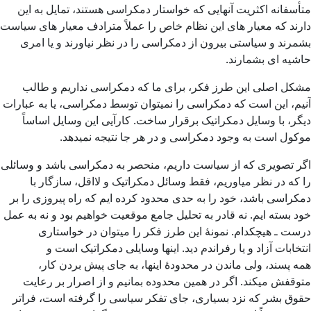
متأسفانه اکثریت آنهایی که خواستار دمکراسی هستند، تمایل به این
دارند که معیار های این نظام خاص را عملاً مترادف معیار های سیاست
بشمرند و سیاستی بیرون از دمکراسی را در نظر نیاورند و یا امری
حاشیه ای بشمارند.
مشکل اصلی این طرز فکر، برای ما که دمکراسی نداریم و طالب
آنیم، این است که دمکراسی را نمیتوان توسط دمکراسی، یا به عبارات
دیگر، با وسایل دمکراتیک برقرار ساخت. کارآیی این وسایل اساساً
موکول است به وجود دمکراسی و در هر جا نتیجه نمیدهد.
اگر تصویری که از سیاست داریم، منحصر به دمکراسی باشد و وسائلی
را که در نظر میاوریم، فقط وسائل دمکراتیک و لااقل، سازگار با
دمکراسی باشد، خود را به حدی محدود کرده ایم که راه پیروزی را بر
خود بسته ایم. نه قادر به تحلیل جامع موقعیت خواهیم بود و نه به عمل
درست ـ هیچکدام. نمونۀ این طرز فکر را میتوان در خواستاری
انتخابات آزاد و یا رفراندم دید. اینها وسایلی دمکراتیک است و
همه پسند، ولی ماندن در محدودۀ اینها، به جای پیش بردن کار،
متوقفش میکند. اگر در همین محدوده بمانیم و از اصرار بر رعایت
حقوق بشر که نزد بسیاری، جای تفکر سیاسی را گرفته است، فراتر