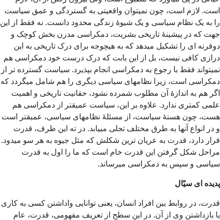
است. لازم است، چون نمیتوان واقعیتی به گستردگی و عمق سیاست
را به یک نظام سیاسی و یک شیوۀ زندگی محدود دانست. نه فقط از این
جهت که در پیشینۀ تاریخی بشریت، دمکراسی مدرن بخش کوچک و
دوقرنه ای را تشکیل میدهد که به هیچوجه برای درک تاریخی به این
درازی کافی نیست، بل از این بابت که درک درست خود دمکراسی هم
نمیتواند فقط با رجوع به دمکراسی انجام بپذیرد. سیاست گسترده تر از
دمکراسی است، زیرا نظامهای سیاسی دیگری را هم شامل میگردد که
اگر هم به اندازۀ آن مطلوب شمرده نشود، حقانیت تاریخی و اهمیت
علمی کمتری ندارد. علاوه بر این، سیاست عمیقتر از دمکراسی هم
هست، چون هستۀ سیاست، از مسئلۀ نظامهای سیاسی، عمیقتر است
و در انواع آنها به طرق مختلف تجلی مییابد. در ته این ظرف، قدرت
قرار دارد، قدرت به عریان ترین شکلش که مثل جیوه به هر سو میدود.
مراحل شکل گرفتن این قدرت خام است که ما را اول به قدرت
سیاسی و سپس به دمکراسی میرساند.
پدیده ای سیّال
قدرت، در روابط بین افراد انسان، یعنی توانایی واداشتن کسی به کاری
یا بازداشتن وی از آن. در این سطح از تعریف مفهومی، قدرت، عام