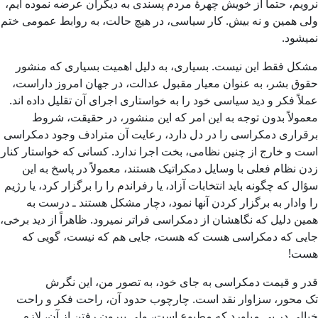
نرویم، حتماً از خویش چهرۀ مردم پسندی به دیگران عرضه نموده ایم،
ولی همین و نه بیش. کار سیاسی، در هیچ حالت، به روابط عمومی ختم
نمیشود.
مشکل فقط این نیست. بسیاری، به دلیل اهمیت بسیاری که منشور
حقوق بشر، به عنوان معیار مقبول عدالت، در جهان امروز داراست،
عملاً فکر و دید سیاسی خود را به خواستاری اجرای آن تقلیل داده اند.
معمولاً بدون توجه به این امر که این منشور، در حقیقت، شروط
برقراری دمکراسی را در دل دارد، رعایت آن مترادف وجود دمکراسی
است و خارج از چنین نظامی، بخت اجرا ندارد. کسانی که خواستار کنار
زدن نظام فعلی با وسایل دمکراتیک هستند، معمولاً در پاسخ به این
سؤال که چگونه باید انتخابات آزاد، یا رفراندم را را برگزار کرد، یا رژیم
را وادار به برگزار کردن آنها نمود، دچار مشکل هستند ـ درست به
همین دلیل که نگاهشان از دمکراسی فراتر نمیرود. ظاهراً از دید برخی،
جایی که دمکراسی هست که هست، جایی هم که نیست، گویی که
هست!
قدر و قیمت دمکراسی به جای خود، به تصور من، این نگرش
تک محور، سزاوار نقد است. چارچوب حدود آن، راحت فکر و راحت
خیالی در پی میاورد که مطبوع است، ولی بیرون رفتن از آن، لازم