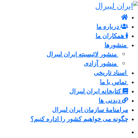
درباره ما
همکاران ما
منشورها
منشور لائیسیته ایران لیبرال
منشور آزادی
اسناد تاریخی
تماس با ما
کتابخانه ایران لیبرال
دیدنی ها
مرامنامۀ سازمان ایران لیبرال
چگونه می خواهیم کشور را اداره کنیم؟