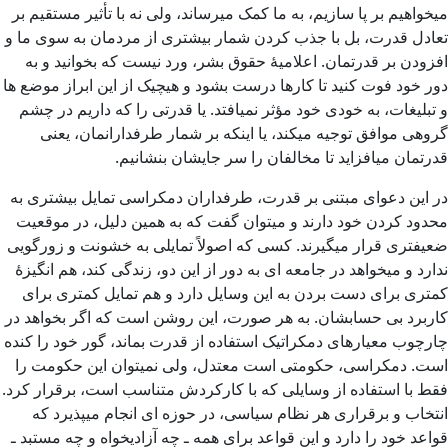
میخواهیم بر پا سازیم، به ما کمک میرساند، ولی نه با تأثیر مستقیم بر
تعادل قدرت، بل با جذب کردن شمار بیشتری از مردمان به سوی ما و
افزودن بر قدرتمان. اعلامیۀ حقوق بشر، ورد نیست که بخوانید و به
دور خود فوت کنید تا کارها درست بشود و هیچیک از این ابراز موضع ها
و تبلیغات، به خودی خود مؤثر نمیافتد. یا قدرتی را که داریم در چشم
گروهی موافق توجیه میکند، یا اینکه بر شمار طرفدارانمان، یعنی
قدرتمان میافزاید تا مخالفان را سر جایشان بنشانیم.
در این دعوای مبتنی بر قدرت، طرفداران دمکراسی تمایل بیشتری به
محدود کردن خود دارند و میتوان گفت که به همین دلیل، در موقعیت
ضعیفتری قرار میگیرند. کسی که اصولاً تمایلی به خشونت و زورگویی
ندارد و میخواهد در جامعه ای به دور از این دو، زندگی کند، هم انگیزۀ
کمتری برای دست بردن به این وسایل دارد و هم تمایل کمتری برای
کاربرد بی حسابشان. به هر صورت، این روشن است که اگر بخواهد در
چارچوب معیارهای دمکراتیک استفاده از قدرت بماند، گور خود را کنده
است. دمکراسی، حکومتی است معتدل، ولی نمیتوان این حکومت را
فقط با استفاده از وسایلی که با کارکردش متناسب است، برقرار کرد.
انتخاب و برقراری هر نظام سیاسی، در حوزه ای انجام میپذیرد که
قواعد خود را دارد و این قواعد برای همه ـ چه آزادیخواه و چه مستبد ـ