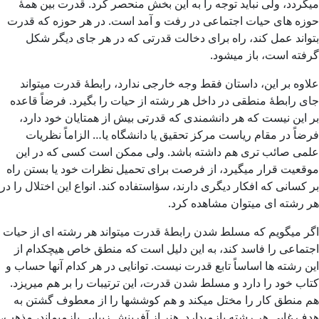
میگردد، ولی نباید توجه را به این بخش منحصر کرد. قدرت بین همۀ
حوزه های حیات اجتماعی در رفت و آمد است. در هر حوزه که قدرت
بتواند عمل کند، راه برای دخالت قدرتی که در هر جای دیگر شکل
گرفته است، باز میشود.
علاوه بر این، داستان فقط وجه خارجی ندارد، رابطۀ قدرت میتواند
جای رابطۀ منطقی در داخل هر رشته از حیات را بگیرد. فرضاً قاعده
بر این نیست که هر دانشمندی که قدرتی بیش از همتایان خود دارد،
فرضاً در مقام ریاست مرکز تحقیق یا دانشگاه یا… الزاماً نظریات
علمی صائب تری هم داشته باشد. ولی ممکن است کسی که در این
موقعیت قرار میگیرد، از فرصت برای تحمیل نظرات خود یا بستن راه
بر کسانی که افکار دیگری دارند، سؤاستفاده کند. انواع این اختلال را در
هر رشته ای میتوان مشاهده کرد.
اگر میگویم که مسلط شدن رابطۀ قدرت میتواند هر رشته ای از حیات
اجتماعی را فاسد کند، به این دلیل است که منطق خاص هیچکدام از
این رشته ها اساساً تابع قدرت نیست. توانایی در هر کدام آنها حساب و
کتاب خود را دارد و مسلط شدن قدرت، این ترتیبات را بر هم میریزد.
هم منطق کار را مختل میکند و هم کوششها را از معطوف گشتن به
هدف غایی هر رشته بازمیدارد. هنر از آفرینش زیبایی بازمیماند، مذهب،