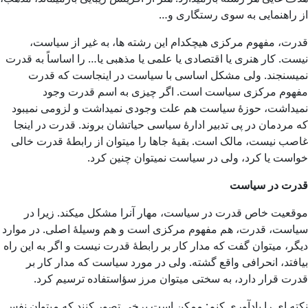
از راهنمایی به سوی رستگاری و…
قدرت، مفهوم مرکزی هیچکدام این رشته ها، به غیر از سیاست،
نیست. کار هنری یا اقتصادی یا علمی یا مذهبی یا… را اساساً به قدرت
نمیسنجند. ولی مشکل اساسی با سیاست در اینجاست که قدرت
مفهوم مرکزی سیاست است. اگر چیزی به اسم قدرت وجود
نمیداشت، حوزۀ سیاست هم علت وجودی نمیداشت و لزومی نمیبود
که مردمان در پی تدبیر ادارۀ سیاسی حیاتشان بروند. قدرت در اینجا
غاصب نیست، مالک است. بقیۀ جاها را میتوان از رابطۀ قدرت خالی
خواست یا کرد، ولی در سیاست نمیتوان چنین کرد.
قدرت در سیاست
موقعیت خاص قدرت در سیاست، مهار آنرا مشکل میکند. زیرا در
سیاست، قدرت، هم مفهوم مرکزی است و هم وسیلۀ اصلی. در موارد
دیگر، میتوان گفت که مدار کار بر رابطۀ قدرت نیست و اگر به این راه
بیافتد، انحرافی واقع گشته. ولی در مورد سیاست که مدار کار بر
قدرت قرار دارد، به سختی میتوان مرز سؤاستفاده ترسیم کرد.
نکته ای را یادآوری کنم: ممکن است برخی تصور کنند که میتوان نفس