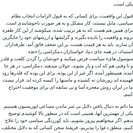
یکی است.
قبول این واقعیت، برای کسانی که به قبول الزامات انتخاب نظام
سیاسی، مایل نیستند، کار مشکل و به هر صورت ناخوشایندی است.
برای همین هم هست که به هر ترتیب شده، میکوشند از این کار طفره
بروند و واقعیت را نادیده بگیرند و گرایشها و ارزشهای خود را جایگزین
آن سازند. باید به هر قیمت هست، بر این ضعف فائق آمد. طرفداران
استبداد، در همه جای دنیا، خواستاران دمکراسی را «بچه
سوسول های» سیاست فرض میکنند و خودشان را گردن کلفت و قلدر
و تا وقتی هم که لت و پار نشوند، جولان میدهند. دمکراسی، در هر جا
آمده، همینطور آمده. اگر غیر از این بوده، برای این بوده که قلدرها زود
فهمیده اند زورشان ته کشیده و ماستها را کیسه کرده اند. قرار نیست
ما در ایران روش معجزه آسا و بی سابقه ای برای موفقیت اختراع
کنیم.
ما دائم به دنبال یافتن دلایل بی ثمر ماندن مساعی اپوزیسیون هستیم.
یکی از مهمترین آنها، همینی است که در سطور بالا کوشیدم توضیح
بدهم. اگر میخواهیم پیروز بشویم، باید کوررنگی سیاسی خود را علاج
کنیم، منطق دعوا را بپذیریم، فریفتۀ سخن کسانی که به دلایل مختلف،