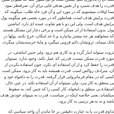
قدرت را هدف شمرد و از تعیین هدفی غایی برای آن، صرفنظر نمود.
بسا اوقات میشنویم که در مورد این و آن فرد جاه طلب، میگویند که
قدرت برایش هدف است، همانطور که در مورد بعضی هم میگویند پول
برایش هدف است. ولی این دو با هم تفاوت عمده ای دارد. انباشتن
پول، بدون استفادۀ از ان ممکن است و برخی دچار این مشکل هستند
که میخواهند هر چه بیشتر بیانبارند و تا حد امکان، خرج نکنند. پولها در
بانک میماند، ثروتشان دائم فزونی میگیرد و مایۀ خرسندیشان میگردد.
ثروت میتواند انبار گردد و به کاری هم نرود. ولی چنین انباشتی، در
مورد قدرت ممکن نیست. قدرتی که عمل نکند، وجود ندارد. نمیتوان
قدرت را حفظ کرد و از آن استفاده ای نکرد، چون استفاده نکردن از
آن، مترادف زوالش است. قدرت همیشه باید به کار برود. ممکن است
کسی که در مقام فرمانروایی قرار گرفته، قدرت را به دلخواه خود و
بی منطق به کار ببرد، ولی نمیتواند از آن استفاده نکند. در عین حال،
استفادۀ بی منطق و دلبخواه، کار کسی را که چنین کند، به سقوط
میکشاند. یعنی خلاصه اینکه در سیاست، قدرت نه میتواند خودش هدف
باشد و نه به هر ترتیبی به کار برود.
تداوم قدرت، یا به عبارت دقیقتر، بر جا ماندن آن واحد سیاسی که