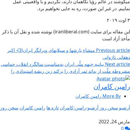
میکوشند در عالم رؤیا نگاهمان دارند، نگردیم و با واقعبینی عمل
نماییم. در غیر این صورت، ره به جایی نخواهیم برد.
۳ اوت ۲۰۱۹
این مقاله برای سایت (iranliberal.com) نوشته شده و نقل آن با ذکر
مأخذ آزاد است
Previous article
منشاء بارشها و سیلابهای ویرانگر ایران(3)- اکبر
دهقانی ناژوانی
Next article
بیانیه جبهه ملّی ایران به‌مناسبت سالگرد انقلاب حماسی
مشروطه ملّت ار بداند ثمر آزادی را برکند زبن ریشه استبدادی را
رامین کامران
More By رامین کامران
آرشیو سخن روز
آرشیو-رامین-کامران
تازه ها
رامین کامران
سخن روز
مارس 24, 2022
0