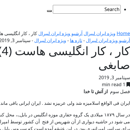
Home
ویژه ایران لیبرال
آرشیو ویژه ایران لیبرال
کار ، کار انگلیسی هاست (4)– نویسنده : jack straw جک استراو برگ
آرشیو ویژه ایران لیبرال
-
تازه ها
-
ویژه ایران لیبرال
-
سپتامبر 3, 2019
صابغی
سپتامبر 3, 2019
1 min read
فصل سوم
از آتش تا خدا
ایران فی الواقع اسلامیزه شد ولی عربیزه نشد . ایران ایرانی باقی ماند – برنارد لویس (BERNARD LEWIS 
در سال ۱۸۷۹ میلادی یک گروه حفاری موزه انگلیس در بابل,،
برای سراسر امپراتوری بود. در این عتیقه آمده است که سیروس بابل را