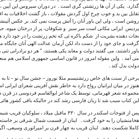
تقابل بین بد و خوب چرخ اول گردش مقولات ، باز گشت اخلاقیات به اقل
روشن است ، ولی این باور آنان را آتش پرست نمی کند. بر عکس آئین
پردیس ایرانی مکانی است سر سبز و شکوفان، پر از درختان میوه، حیوا
نجات دهنده بشریت از شکم باکره ئی که تخم زرتشت را در خود دارد هن
گرفت و جای خود را از دست داد لکن آرمان عدالت الهی آنان جایگاه محکم
باور داشتند، می گفتند دولت و معابد یکی هستند، ” هر دو برادرانی تنی
می آمد . واین مقوله امروز در قانون اساسی جمهوری اسلامی هم منعک
دولت بدل کند .
برخی از سنت های خاص زرتشتیسم مثلا نوروز – جشن سال نو – تا به ا
هنوز در میان ایرانیان رواج دارد به خاطر نقش آفرینی شعرای ایرانی 
مجموعه شعر قهرمانی، توسط یک شاعر ابوالقاسم فردوسی در قرن دهم می
این کتاب سبب شد تا زبان فارسی رشد کند در حالیکه باقی کشور هائی ک
پس از فتوحات اسکندر در سال ۳۳۰ ماقبل 
کاملا شکست دهند. اینان قریب به چهار قرن بر امپراتوری وسیعی، اگر