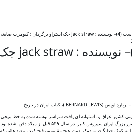
ردان : کیومرث صابغی
کار ، کار 
)، کتاب ایران در تاریخ
، محل کنونی کشور عراق ,،، استوانه ای یافت سراسر نوشته شده به خط می
می شود در حاشیه دیواری از آن شهرپس از فتح آن کشور توسط
 به کمک خدایگان مردوک بدون هیچ مقاومتی فتح کرد ، معبد هائی که به