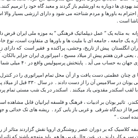
 شد یهودی ها دوباره به اورشلیم باز گردند و معبد گاه خود را ترمیم کن
احترام به باورها و مردم شناخته می شود و دارای ارزشی بسیار والا 
ه یک جامعه ، جامعه ای با ملیت ها و باورها ی متفاوت است، نوع خا
ران انگلستان پیش از تاریخ، وحشی، پراکنده و فقیر است که دارای ز
ختش پرسپولیس واقع در ۴۰ میلی شمال شیراز، شهری در جنوب غربی ایالت فارس است .
 چنان عظمتی دست یافت و از آن محل تمام امپراتوری را در کنترل داش
ولی در دومین جنگ در سال ۴۸۰ قبل ا
ا با لقب اسکندر مقدونی یاد میکنند . اسکندر در یک شب مستی تمام پر
را نمی توان صرفا از دیدگاه شرقی و غربی باز یابی کرد . ریشه های تک خدا
شده است . “
اسفه کلاسیک که بر دوران عصر روشنگری اروپا نقش گزاردند متاثر از ر
 سر و کار دارند . در عین حال غربی ها هم باید متوجه باشند که تاثیرا