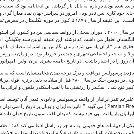
رانده شده بودند دو باره به بابل باز گرداند . این ادعانامه بود که سبب
جای خود کاری بس نادر بود ، امروز در سراسر جهان نماد مدارا گری و 
است. این عتیقه از سال ۱۸۷۹ تا کنون در موزه انگلستان در معرض تماشا است .
انگلستان اظهار می داشت که نوشته این عتیقه اولین سند چگونگی ادار
حقوق بشر ” از آن یاد می شود. زمان نگارش این استوانه مصادف با دو
آن روز را در اختیار داشت . در تاریخ جامعه بشری ایران اولین امپراتوری جهان به حساب می آید . پایت
بازدید پرسپولیس دریافت و درک درجه تمدن هخامنشیان است که به بنا ی
کبیر فتح شد . اسکندر را زرتشتی ها با لقب اسکندر ملعون و ایرانی ه
Persian Fire ) می گوید ” تاثیرات ایران و یونان بر تاریخ 
ایرانیان باز یافت. بی خود نیست که بدان لقب ستون تاریخ جهان داده 
یکی از دیپلمات های قدیمی به نام جرارد راسل ادعا می کند که : ” فل
قم به تحصیلات الهیات می پردازند، هنگام امتحانات با ارسطو و افلاطون