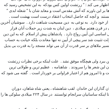
تی گری است . در دوران سیروس این آیین ، دین رسمی امپراتوری بود. فردریک نیچه فیلسوف قرن ۱۹ ام آلمانی اظهار می کند : ” زرتشت اولین کس بودکه به این تشخیص رسید که
 بر این باورند که آتش مقدس است و معابد شان با ” شعله ابدی ”
 هستند و آنچه که حاصل انتخاب اعتقاد درست است بهشت است .
 از خود دارد. به نوعی به دین مسیحیت شباهت دارد . سوشیان آخرین
در قرن هفتم میلادی ، دین اینان به شدت زیر حملات آنان قرار
 اساسی این آیین رواج دارد . پادشاهان پیش از اسلام که به این دین
ولت تثبیت شد سر پیچی از آیین نه تنها معاندت بلکه خیانت به حساب
ر ملاهای بر سر قدرت از آن می تواند مسجد را به قدرت بی بدیل
بین ببرد ولی هیچگاه موفق نشد . علت اینکه برخی نظرات زرتشت
 این شعر ها را سرودند . شاهنامه ، عظیم ترین و طولانی ترین
 تا امروز هم از اعتبار فراوانی بر خوردار است . گفته می شود که
 یکی از بنیان گذاران این خاندان لقب شاهنشاه ، یعنی شاه شاهان، دوران
هخامنشیان را به خود گرفت . اینان از قسمت شمال شرقی بر خاسته بودند و زورشان به ساکنان بخش غرب و جنوب این منطقه نمی رسید تا اینکه ساسانیان سرانجام توانستند در سال ۲۲۴ میلادی سلوکی ها را