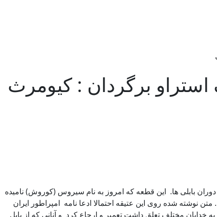
انگلیسی هاست (4)– نویسنده : jack straw جک استراو برگردان : کیومرث
خی دوران بابلی ها. این قطعه که امروز به نام سیروس (کوروش) نامیده
 امپراتور بزرگ ایران سیروس کبیر در سال ۵۳۹ قبل از میلاد دفن شده بود . متن نوشته شده روی این عتیقه احتمالا ادعا نامه امپراطور ایران
 خدایان مختلف تعلق داشت تعمیر و ارجاع کرد و آنانی که از بابل