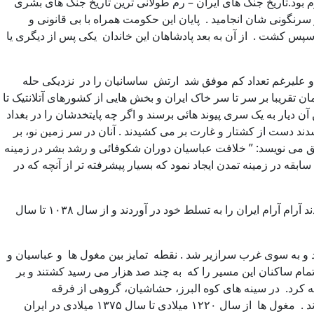
، یعنی نزدیک به هفتصد سال ، در کشمکش با رم بود.تاریخ جنگ های ایران – رم طولانی ترین تاریخ جنگ های بشری
نگونی شان انجامید . پایان این حکومت همراه با بی قانونی و
 وی را کور کرد و سپس کشت . از آن به بعد پادشاهان این خاندان یکی پس از دیگری یا
 ایران، عراق کنونی، بپا کرد و علیرغم تعداد کم موفق شد ارتش ساسانیان را در نزدیکی حله
ل های پایانی قرن هفتم اعراب مسلمان تقریبا بر سر تا سر خاک ایران و بخش هایی از کشورهای آتلانتیک تا
دیار به یک سری پیوند هائی برسند و اگر چه پایتخدشان را در بغداد
شدند دست از کشتار و غارت بر می کشیدند . آنان در سر زمین نو، بر
ی عرب اتخاذ کردند. میکل اکسووردی ( Michael Axworthy ) نویسنده و دیپلمات سابق می نویسد: ” خلافت عباسیان دوران شکوفائی و رشد بشر در زمینه
ابقه در زمینه تمدن ایجاد نمود که بسیار پیشرفته تر از آنچه که در
از آغاز قرن یازدهم میلادی مهاجرت مردمی که ریشه شان ترک بود یواش یواش به ایران شروع شد . اینان که به نام سلجوقیان شناخته میشدند آرام آرام ایران را به تسلط خود در آوردند و از سال ۱۰۳۸ تا سال
د و به سوی غرب سرازیر شد . نقطه تمایز بین مغول ها و عباسیان و
مام ساکنان این مسیر را که به چند صد هزار می رسید کشتند و بر
یه کرد. در سینه های کوه البرز، حشاشیان، گروهی از فرقه
اسماعیلیان، خندقی غیر قبل عبور برای خود ساخته بودند که از آنجا برای حمله به دشمنان خود استفاده می کردند. مغول ها آنان را نا بود کردند . مغول ها از سال ۱۲۲۰ میلادی تا سال ۱۳۷۵ میلادی در ایران