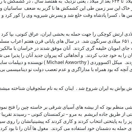
ایران، درتمام طول تاریخ این جا به جائی خاندان ها از سال ۶۹ قبل از میلاد تا ۶۲۴ بعد از میلاد 
ز خاک این سر زمین طی این کشمکش ها نا گزیر به ضعف ساسانیان و سر
ز شکست مهلک سال ۶۲۴ میلادی بدست بیزانس ها ، کسرا پادشاه وقت خلع شد و پسرش شیرویه
ین شرایطی بود که عمر، خلیفه دوم مسلمانان ، در سال ۶۳۷ میلادی ارتش کوچکی را جهت حمله به بخشی
شکست دهد. از آنجا بود که اعراب وارد ایران شدند و ساسانیان در سال ۶۵۱ میلادی سرنگون شد. در سا
ی امویان خلیفه گری کردند. آنان موفق شدند در خراسان با مالکین آن 
 را به خود جذب کردند. و آنجاهائی که پیروان جدید آنان را پذیرا می 
خلاف پیشینیانشان ، اصل برابری را به جای برتری طلب
ای آنچه که بود همراه با مداراگری و عدم تعصب دولت نو دینامیسمی بی س
رتشی منظم بود که از بیشه های آسیای شرقی بر خاسته چین را فتح نمو
 از طریق جاده ابریشم به مرو – ترکمنستان کنونی – رسیدند تقریبا ت
 را به پایتختی انتخاب کردند و کاری کردند که پیشینیانشان را روی س