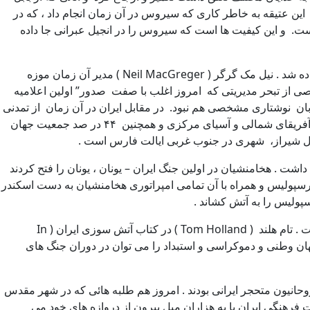
ند. این عتیقه به خاطر کاری که سیروس در آن زمان انجام داد ، که در
است. و این کیفیت ها است که سیروس را در انجیل عبرانی جا داده
در سال ۲۰۱۰ ، دوران سختی از روابط سیاسی بین دو کشور، این استوانه به مثابه یک ” عمل دیپلماتیک فرهنگی ” به موزه ملی ایران قرض داده شد . نیل مک گرگر ( Neil MacGreger ) مدیر آن زمان موزه
صی از تبحر مدیریتی که امروز اغلب با صفت صدور” اولین اعلامیه
بان نوشتاری مشخصی هم نبود. در مقابل ایران در آن زمان از تمدنی
والا و ساختار اجتماعی شهری پیچیده بر خوردار بود. در زمان سیروس ، یعنی قرن هفتم پیش از میلاد مسیح ، امپراتوری ایران جزایر بالکان، آفریقای شمالی و آسیای مرکزی و همچنین ۴۴ در صد جمعیت جهان
ت . هخامنشیان در اولین جنگ ایران – یونان ، یونان را فتح کردند
ز میلاد به دلیل برتری قوای دریائی یونان در سالامیس آن را از دست دادند . در سال ۳۳۰ قبل از میلاد پرسپولیس و همراه با آن تمامی امپراتوری هخامنشیان به دست اسکندر
سپولیس را به آتش کشاند .
علیرغم تنفر ایرانیان از واقعه پرسپولیس و نابودی تمدن آنان توسط اسکندر، تاثیر یونان بر ادبیات ، فرهنگ و فلسفه ایرانیان قابل مشاهده است . تام هلند ( Tom Holland ) در کتاب آتش سوزی ایران ( In
ئی و جهان وطنی و دموکراسی و استبداد را می توان در دوران جنگ های
وحانیون متحجر ایرانی بودند . امروز هم طلبه هائی که در شهر مقدس
ت فرهنگی ایران پا به هزاران میل بیرون از دروازه های خود می