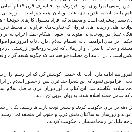
گذارد. یکی از آن ها زرتش
یم مابعد الطبیه، قدرتمندی، علت و پایان همه چیز است ” . زرتشتی ها
شان بسیار پیشرفته است و معتقدند که افراد مسئول کارهای خودشان
نات اهلی و زیبایی های فراوان که تفاوت های فراوانی با محیط خارج
گام غسل در رودخانه ئی متولد می شود . هنگام حمله اعراب به ایران 
ی در ادیان ابراهیمی ، به انضمام اسلام ، دارد . تا به امروز هم اصول
 هستند و جدائی نا پذیر” . و از زمانی که قدرت روحانیون زرتشتی در د
س است . در ادامه این مطلب خواهیم دید که چگونه شیعه گری و تفسی
مروز هم ادامه دارد . آیت الله خمینی کوشش کرد که این رسم را از 
است . فراموش نشود که این شعرا چند قرن پس از حضور اسلام در ایران
لادی نگاشته شد. این کتاب یاد آور دوران ایران ما قبل اسلام است و
ه شامل حمله اسلام شدند به زبان عربی تن دادند .
میلاد ، سلوکیان قریب شیش دهه در ایران حکومت کردند و سپس نوبت پارت ها رسید .
 چه قلیل تر از هخامنشیان ، حکومت کردند .