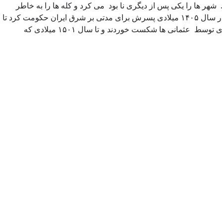
شهر ها را یکی پس از دیگری نا بود می کرد و کله ها را به خاطر
عبرت سایرین به تماشای همگانی می گذاشت . بر خلاف مغولان، تیمور لنگ بر حسب سنی گری دست به فتوحات می زد . پس از مرگ وی در سال ۱۴۰۵ میلادی پسرش برای مدتی بر شرق ایران حکومت کرد تا
اینکه در حوالی غرب ایران دو گروه شیعه سپید گوسپندان و سیاه گوسپندان به قدرت رسیدند . اما طولی نکشید که آنان در سال ۱۴۷۳ میلادی توسط عثمانی ها شکست خوردند و تا سال ۱۵۰۱ میلادی که