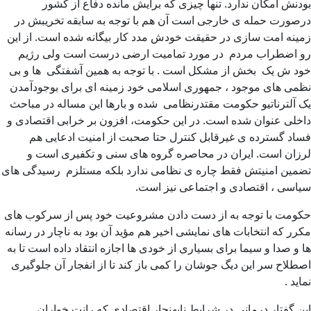
بودنش امکان ندارد. تنها چیزی که برایش مانده دفاع از کشور
درصورت حمله ی خارجی است آن هم با توجه به سابقه تخریبش در
زمینه امت سازی در حقیقت خودش مدد کار بیگانه شده است. از این
رو اضطراب مردم در مورد تمامیت ارضی درست است ولی رژیم
خود ش یک بخش از مشکل است . با توجه به همین آشفتگی ها و بی
نظمی های موجود ، جمهوری اسلامی خود زمینه ای برای بوجودآمدن
یک آلترناتیو حکومت مقتدرنظامی شده و بارها این مساله در مباحث
داخلی عنوان شده است. در این حکومت، افزون بر خرابی اقتصادی و
فساد گسترده ی غیرقابل کنترل حتا صحبت از امنیت ادعایی هم
لرزان است. ایران در محاصره گروه های سنی و تکفیری است و
تضمین امنیتش فقط چاره ی نظامی ندارد بلکه مستلزم رسیدگی های
سیاسی ، اقتصادی و اجتماعی نیز است.
حکومت با توجه به از دست دادن مشروعیت خود پس از سرکوب های
مکرر که انتخابات های نمایشی اخیر هم مؤید آن بود به ناچار در رسانه
ها و صدا و سیما برای بسیاری از خودی ها اجازه انتقاد داده است تا به
اصطلاح سر این دیگ جوشان را کمی باز کند تا از انفجار آن جلوگیری
نماید .
این گفتار درمانی در شرایط نابهنجار اقتصادی که رانت خواران