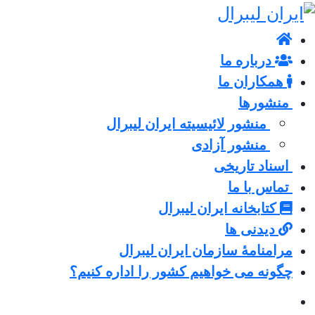
درباره ما
همکاران ما
منشورها
منشور لائیسیته ایران لیبرال
منشور آزادی
اسناد تاریخی
تماس با ما
کتابخانه ایران لیبرال
دیدنی ها
مرامنامۀ سازمان ایران لیبرال
چگونه می خواهیم کشور را اداره کنیم؟