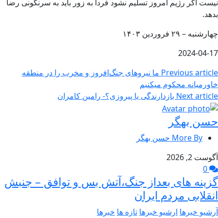
نیست اگر رژیم امروز تسلیم نشود فردا به زور باید به سرنگونی رضا
بدهد.
چهارشنبه – ۲۹ فروردین
۱۴۰۳
2024-04-17
Previous article
ما نیروهای جنگ‌افروز و مخرب را در منطقه
خاورمیانه محکوم میکنیم
Next article
بازدارندگی یا پیروزی؟- رامین کامران
حسن بهگر
More By حسن بهگر
آگوست 2, 2026
0
گزینه های بعداز جنگ،آتش بس و توافق – جنبش
انقلابی مردم ایران
آرشیو خبرها
ارشیو خبرها
تازه ها
خبرها