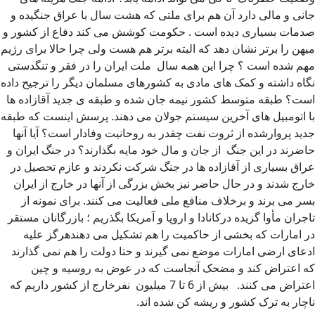
جانی و مالی دارد آن هم برای ملتی که هشت سال با عراق جنگیده و
صدمات بسیاری دیده است . حکومت کوشش می کند دفاع از کشور و
میهن را برتر نشان دهد که البته برتر هم هست ولی چرا حالا برای رژیم
مهم شده است ؟ چرا این همه سال ملت ایران را در فقر و تنگدستی
نگاه داشته و کمک های مادی به کشورهای مسلمان دیگر را ترجیح داده
است؟ طبقه متوسط کشور نیمه جان شده و طبقه ی جدید آقازاده ها
با اتومبیل های آخرین سیستم جولان می دهند. پرسش اینست که طبقه
جدید پروارشده از ثروت نفت چقدر به روحانیت وفادار است؟ آیا آنها
حاضرند در این جنگ از جان و مال خود مایه بگذارند؟ در جنگ ایران و
عراق بسیاری از آقازاده ها در جنگ شرکت نکردند و عازم تحصیل در
خارج شدند و در حال حاضر نیز بخش بزرگی از آنها در خارج از ایران
بسر می برند و برخلاف منافع ملی فعالیت می کنند. برای نمونه از
تاجران مأوا گزیده درکانادا و اروپا و آمریکا بگذریم ؛ بازرگانان مستقر
در امارات که بخشی از حاکمیت را هم تشکیل می دهندهرگز علیه
ادعای ارضی امارات موضع نمی گیرند و حتا دولت را هم نمی گذارند
که اعتراض کند و مضحک آنجاست که در عوض به روسیه و چین
اعتراض می کنند. بیش از 6 تا 7 میلیون نفرخارج از کشور داریم که
ناچار به ترک کشور و ریشه کن شده اند.