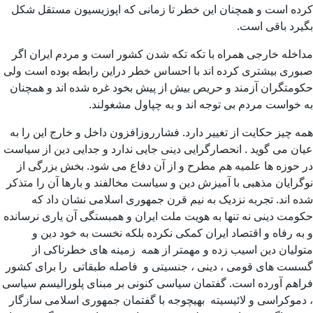
کرده است و همچنان این خطر تا زمانی که اپوزیسیون مستقل شکل
بگیرد باقی است.
مداخله خارجی همراه با تکه تکه شدن کشور است و مردم ایران اگر
صبوری بیشتری کرده اند با احساس خطر دراین رابطه بوده است ولی
حکومتگران آزمند و حریص بیش از پیش بخود غره شده اند و همچنان
به خواست مردم بی توجه اند و به چپاول مشغولند.
همه چیز حکایت از تغییر دارد. فشارروزافزون داخل و خارج این را به
عیان می گوید . انحصارگرایی دینی جایی ندارد و جدایی دین از سیاست
در حوزه ها علمیه هم مطرح و از آن دفاع می شود. بخش بزرگی از
نوگرایان مذهبی با آمیزش دین و سیاست مخالفند و بارها آن را متذکر
شده اند. تجربه نزدیک به نیم قرن جمهوری اسلامی نشان داد که
حکومت دینی نه تنها به هویت ملت ایران و همبستگی آن یاری نرسانده
و به رفاه و اقتصاد ایران کمکی نکرده بلکه نخست به خود دین و
متولیان دین اسیب زده و مهمتر از همه زمینه های خطرناکی از
گسست های قومی ، دینی ، جنسیتی و فاصله طبقاتی را برای کشور
فراهم آورده است. گفتمان سیاسی کنونی بر مبنای پلورالیسم سیاسی
، دموکراسی و لائیسیته بهیچوجه با گفتمان جمهوری اسلامی سازگار