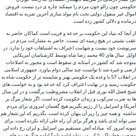
حکومتی چون زالو خون مردم را میمکند چاره ی درد نیست. فروش
اموال غیر منقول دولتی تحت نام مولد سازی آخرین ضربه به اقتصاد
درمانده و دلالی کشور زده است.
از آنجا که بنیاد این حکومت بر خدعه و فریب است کماکان حاضر به
عقب نشینی در هیچ زمینه ای نیست. حاضر به مشارکت مردم در
سرنوشت خود نیست و شهامت اعتراف به اشتباهات خود را ندارد. در
اوایل سال های 40 محمد رضا شاه توسط کارشناسان آمریکایی
متوجه شد که کشور در آستانه ی سقوط است و مجبور به اصلاحات
ارضی و غیره شد تا توانست چند سالی دوام بیاورد. جمهوری اسلامی
در انقلاب 57 با وعده یک حکومتی بهتر و شایسته تر از حکومت شاه به
حکومت رسید و در نهایت اعتراف کرد که خدعه بود و به خواست های
شیخ فضل الله نوری قبل از انقلاب مشروطیت برگشت و در این سال
ها به ضرب سرکوب و زندان حکومت کرده است. اگر شعار مرگ بر
آمریکا و اسراییل را از رژیم بگیریم هیچ گفتمان امروزی برای مردم
نداشته و همه چیز را زیر آن پنهان کرده است. بگذریم که این شعار هم
نمی تواند ابدی باشد و هرگز برای آن راه حلی ارائه نکرده است. برای
نمونه امروز که مبادله آتش مستقیم بین اسراییل و ایران رخ داده این
وضعیت خطرناک تا کی می تواند ادامه یابد؟ ادامه جنگ هزینه های