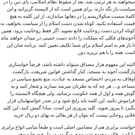
میخواهند به هر ترتیب شد، بعد از سقوط نظام اسلامی، پای دین را در
سیاست باز نگه دارند. برای همین است که از لاییسته گریزانند و این
کلمۀ سست سکولاریسم را در دهانها میاندازند، از این کلمه به هیچ
قیمت استفاده نکنید. کوتاه شدن دست اسلام را از سیاست بخواهید، به
کوتاه کردن دست روحانیت قانع نشوید. اگر فقط روحانیت برود، همین
آخوندهای فکلی که مملکت را دادند دست خمینی در میدان خواهند ماند
تا باز هم به اسم اسلام برای شما تکلیف تعیین کنند. برنامه شان این
است. همه را با هم بریزید دور.
البته این مفهوم هزار مصداق میتواند داشته باشد، فرضاً خواستاری
بازگشت آخوند به مسجد، کنار گذاشتن قوانین شریعت، بازگشت
اوقاف به مردم، اختصاص مسجد به عبادت، منع تجمع سیاسی در
مساجد و…. هر چه که به نظرتان میرسد بسازید و شعار کنید و به
گوش همه و اول از همه حکومت برسانید. ولی هیچگاه لائیسیته را
فراموش نکنید. این کلمه باید رایج شود و در صدر خواستهایتان قرار
بگیرد تا پیروز شوید، کلید پیروزی این است. مبادا گمش کنید، این کلید
قلابی روحانی نیست که بتوان از هر بقالی به بهای دو ریال خرید.
خواست برابری هم از مضامین اصلی است و طبعاً تمامی انواع برابری
را که در قالب مفهوم شهروندی میگردد، در دل خود جا میدهد.