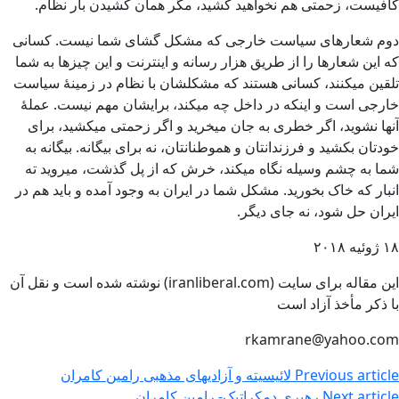
کافیست، زحمتی هم نخواهید کشید، مگر همان کشیدن بار نظام.
دوم شعارهای سیاست خارجی که مشکل گشای شما نیست. کسانی
که این شعارها را از طریق هزار رسانه و اینترنت و این چیزها به شما
تلقین میکنند، کسانی هستند که مشکلشان با نظام در زمینۀ سیاست
خارجی است و اینکه در داخل چه میکند، برایشان مهم نیست. عملۀ
آنها نشوید، اگر خطری به جان میخرید و اگر زحمتی میکشید، برای
خودتان بکشید و فرزندانتان و هموطنانتان، نه برای بیگانه. بیگانه به
شما به چشم وسیله نگاه میکند، خرش که از پل گذشت، میروید ته
انبار که خاک بخورید. مشکل شما در ایران به وجود آمده و باید هم در
ایران حل شود، نه جای دیگر.
۱۸ ژوئیه ۲۰۱۸
این مقاله برای سایت (iranliberal.com) نوشته شده است و نقل آن
با ذکر مأخذ آزاد است
rkamrane@yahoo.com
Previous article
لائیسیته و آزادیهای مذهبی رامین کامران
Next article
رهبری دمکراتیک- رامین کامران