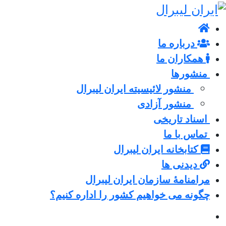
درباره ما
همکاران ما
منشورها
منشور لائیسیته ایران لیبرال
منشور آزادی
اسناد تاریخی
تماس با ما
کتابخانه ایران لیبرال
دیدنی ها
مرامنامۀ سازمان ایران لیبرال
چگونه می خواهیم کشور را اداره کنیم؟