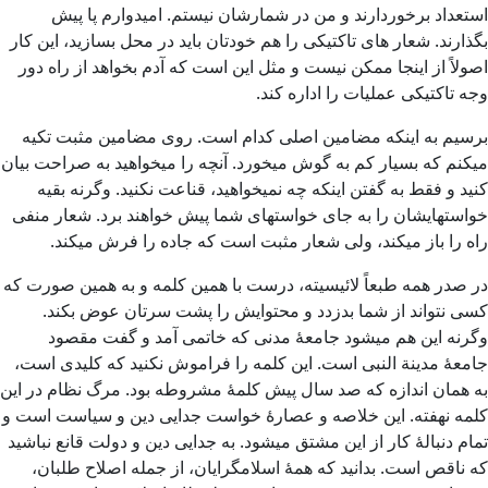
استعداد برخوردارند و من در شمارشان نیستم. امیدوارم پا پیش
بگذارند. شعار های تاکتیکی را هم خودتان باید در محل بسازید، این کار
اصولاً از اینجا ممکن نیست و مثل این است که آدم بخواهد از راه دور
وجه تاکتیکی عملیات را اداره کند.
برسیم به اینکه مضامین اصلی کدام است. روی مضامین مثبت تکیه
میکنم که بسیار کم به گوش میخورد. آنچه را میخواهید به صراحت بیان
کنید و فقط به گفتن اینکه چه نمیخواهید، قناعت نکنید. وگرنه بقیه
خواستهایشان را به جای خواستهای شما پیش خواهند برد. شعار منفی
راه را باز میکند، ولی شعار مثبت است که جاده را فرش میکند.
در صدر همه طبعاً لائیسیته، درست با همین کلمه و به همین صورت که
کسی نتواند از شما بدزدد و محتوایش را پشت سرتان عوض بکند.
وگرنه این هم میشود جامعۀ مدنی که خاتمی آمد و گفت مقصود
جامعۀ مدینة النبی است. این کلمه را فراموش نکنید که کلیدی است،
به همان اندازه که صد سال پیش کلمۀ مشروطه بود. مرگ نظام در این
کلمه نهفته. این خلاصه و عصارۀ خواست جدایی دین و سیاست است و
تمام دنبالۀ کار از این مشتق میشود. به جدایی دین و دولت قانع نباشید
که ناقص است. بدانید که همۀ اسلامگرایان، از جمله اصلاح طلبان،