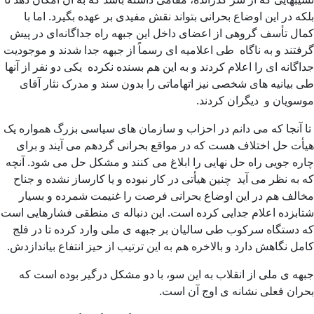
بلکه در این اوضاع بحرانی بتواند نقش مفیدی بر عهده بگیرد. اما با
کمال تأسف گروهی از اعضای داخل این جبهه راه جداگانه‌ای در پیش
گرفتند و به ناگاه طی اعلامیه ای رسماً از جبهه جدا شدند و موجودیت
جداگانه ای را اعلام کردند و به این هم بسنده نکرده یکی دو نفر از آنها
طی بیانیه های شخصی نیز اتهاماتی را بدون سند و مدرک نثار آقای
موسویان و دیگران کردند.
تا آنجا که می دانم در احزاب و سازمان های سیاسی بزرگ همواره یک
هیأت حل اختلاف هست که در مواقع بحرانی گردهم می آیند و برای
چاره جویی راه حل نهایی را ابلاغ می کنند و مشکل حل می شود. آنچه
که به نظر می آید چنین هیأتی در کار نبوده و یا کارساز نشده و جناح
مخالف هم در این اوضاع بحرانی فرصت را غنیمت شمرده و بسیار
شتابزده اعلام جدایی کرده است. این دنباله ی منطقی فشارهایی است
که دستگاه سرکوب طی سالیان بر جبهه ی ملی وارد کرده تا در فلج
کامل نگاهش دارد و بالاخره هم به این ترتیب از حیز انتفاع بیاندازدش.
جبهه ی ملی از انقلاب به این سو، با دو مشکل درگیر بوده است که
بحران فعلی نشانه ی اوج آن است.