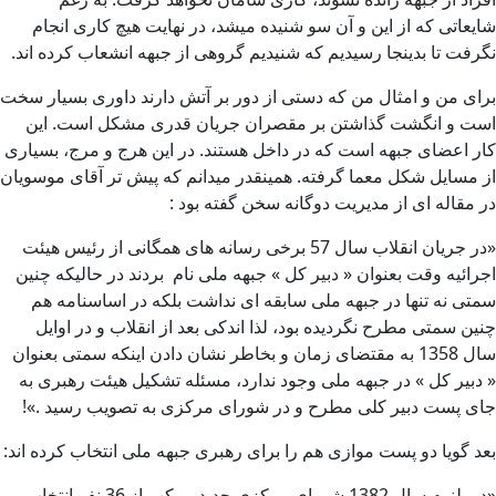
شایعاتی که از این و آن سو شنیده میشد، در نهایت هیچ کاری انجام
نگرفت تا بدینجا رسیدیم که شنیدیم گروهی از جبهه انشعاب کرده اند.
برای من و امثال من که دستی از دور بر آتش دارند داوری بسیار سخت
است و انگشت گذاشتن بر مقصران جریان قدری مشکل است. این
کار اعضای جبهه است که در داخل هستند. در این هرج و مرج، بسیاری
از مسایل شکل معما گرفته. همینقدر میدانم که پیش تر آقای موسویان
در مقاله ای از مدیریت دوگانه سخن گفته بود :
«در جریان انقلاب سال 57 برخی رسانه های همگانی از رئیس هیئت
اجرائیه وقت بعنوان « دبیر کل » جبهه ملی نام بردند در حالیکه چنین
سمتی نه تنها در جبهه ملی سابقه ای نداشت بلکه در اساسنامه هم
چنین سمتی مطرح نگردیده بود، لذا اندکی بعد از انقلاب و در اوایل
سال 1358 به مقتضای زمان و بخاطر نشان دادن اینکه سمتی بعنوان
« دبیر کل » در جبهه ملی وجود ندارد، مسئله تشکیل هیئت رهبری به
جای پست دبیر کلی مطرح و در شورای مرکزی به تصویب رسید .»!
بعد گویا دو پست موازی هم را برای رهبری جبهه ملی انتخاب کرده اند:
«در پلنوم سال 1382 شورای مرکزی جدید مرکب از 36 نفر انتخاب