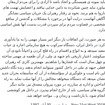
باید نمونه ی همبستگی و اتحاد باشد تا آزادی را برای مردم ارمغان
بیاورد نباید چنین شتابزده به دامن جدایی بیافتد و اعضایش تهمت های
ناروا به هم بزنند. نحوه ی رفتار رهبران یک جریان سیاسی نشانگر
آگاهی آنهاست. درایت آنها در برخورد با مشکلات و گذشتن از منافع
شخصی در قضاوت مردم برای سپردن قدرت بدست آنها نقش اساسی
دارد​.
به هر صورت، این اتفاقات بار دیگر امر بسیار مهمی را به ما یادآوری
کرد: در داخل ایران، دستگاه سرکوب به هیچ سازمانی اجازه ی حیات
مفید نمیدهد و به انواع و اقسام در راه فلج کردن و احیاناً نابودی آن
میکوشد. اعتبار تاریخی نام جبهه ی ملی، از آن طعمه ی مهمی ساخته
و چهل سال است که فشارها را شاهدیم. مهمترین کاری که رهبران
فعلی جبهه ی ملی در داخل کشور میتوانند انجام بدهند زنده نگاه داشتن
این نام است و جلوگیری از سؤاستفاده از آن که متأسفانه بحران جدید
نشان میدهد که دستگاه میخواهد مجالش را از آنها سلب نماید. به راه
انداختن و اداره ی مبارزه، در مورد پیروان مصدق نیز، مانند دیگر
گروه های سیاسی، باید از خارج انجام بپذیرد. در داخل هر کوششی
انجام شود، با بازداشت و زندان و… مواجه خواهد شد.
2018 Nov 21st Wed – چهارشنبه، 30 آبان 1397