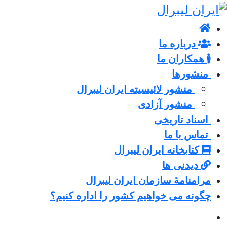
درباره ما
همکاران ما
منشورها
منشور لائیسیته ایران لیبرال
منشور آزادی
اسناد تاریخی
تماس با ما
کتابخانه ایران لیبرال
دیدنی ها
مرامنامۀ سازمان ایران لیبرال
چگونه می خواهیم کشور را اداره کنیم؟