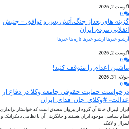
آگوست 2, 2026
0
گزینه های بعداز جنگ،آتش بس و توافق – جنبش
انقلابی مردم ایران
آرشیو خبرها
ارشیو خبرها
تازه ها
خبرها
آگوست 2, 2026
0
ماشین اعدام را متوقف کنید!
جولای 31, 2026
0
درخواست حمایت حقوقی جامعه وکلا در دفاع از
عدالت- #وکلای_جان_فدای_ایران
ایران لیبرال خانهٌ آن گروه از پیروان مصدق است که خواستار براندازی
نظام سیاسی موجود ایران هستند و جایگزینی آن با نظامی دمکراتیک و
لیبرال و لائیک.