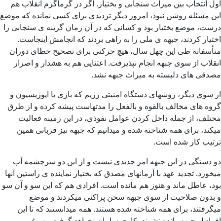
اول انتخاب بین میراث سنجابی و بختیار. اگر در گرماگرم انقلاب هم
این مسئله روشن نبود، امروز دیگر تردیدی برای کسی نمانده که موضع
درست، موضع بختیار بود و کسانی که در آن زمان گزینه ی سنجابی را
اختیار کردند، جبهه ی ملی را به راهی بردند که انجامش اینجاست.
متأسفانه طی این چهل سال، هیچ حرکتی برای تصحیح خطای دوران
انقلاب از سوی جبهه انجام نپذیرفت. اعتنایی هم به هشدار و اصرار
مصدقی های دلبسته به میراث جبهه نشد.
از سوی دیگر، روشهای دستگاه امنیتی رژیم که بازی با اپوزیسیون و
گروه های مخالف بالقوه و بالفعل را مدتهاست پیشه کرده و از طرق
مختلف، از جمله داخل کردن عوامل نفوذی، در این زمینه فعالیت
میکند، برای همه شناخته شده و میدانیم که جبهه نیز قربانی همین
ترتیب کار شده است.
دو دستگی در این جبهه امر جدیدی نیست و از این دو سرچشمه آب
میخورد. تجدید عهد با آرمانهای مصدق که بختیار نماینده ی راستین آنها
بود، عاطل ماند و هنوز هم مانده است. افرادی هم که این سو و آن سو
و بدون صلاحیت از سوی جبهه سخن پراکنی میکردند و موضع
میگرفتند، برای همه شناخته شده هستند. همه میدانستند که تا این
افراد از جبهه رانده نشوند، کاری سامان نخواهد گرفت. به رغم