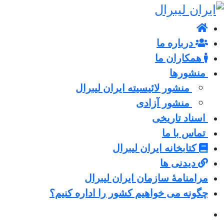
درباره ما
همکاران ما
منشورها
منشور لائیسیته ایران لیبرال
منشور آزادی
اسناد تاریخی
تماس با ما
کتابخانه ایران لیبرال
دیدنی ها
مرامنامۀ سازمان ایران لیبرال
چگونه می خواهیم کشور را اداره کنیم؟