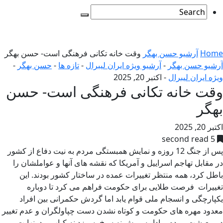
Home
آرشیو حسن بهگر
وقت خانه تکانی فرهنگی است- حسن بهگر
آرشیو حسن بهگر
-
آرشیو ویژه ایران لیبرال
-
تازه ها
-
حسن بهگر
-
ویژه ایران لیبرال
-
اکتبر 20, 2025
وقت خانه تکانی فرهنگی است- حسن
بهگر
اکتبر 20, 2025
5 second read
پس از جنگ 12 روزه و نمایش همبستگی مردم به نیت دفاع از کشور
در مقابل تهاجم اسراییل و آمریکا که نقشه های آنها و عواملشان را
باطل کرد، همه منتظر تغییرات عمده در ساختار کشور بودند. این
تغییرات فرصت طلایی برای حکومت فراهم می کرد تا دوباره
یکپارچگی و انسجام ملی قوام یابد اما گردش حکمرانی بین افراد
معدود مهره های حکومت و کوتاه نشدن دست چپاولگران و عدم تغییر
در معیشت مردم و ادامه روش نه سیخ بسوزد نه کباب و درنهایت بیم