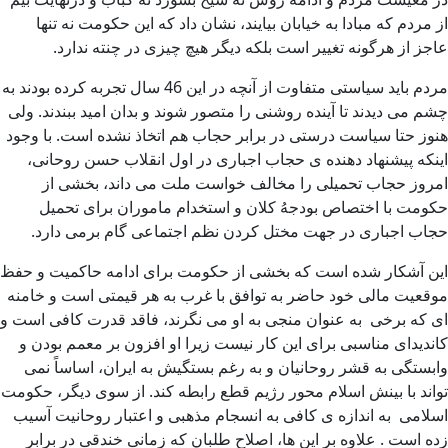
از مردم که مبادا به خیابان بیایند، نشان داد که این حکومت نه تنها
عاجز از هرگونه تغییر است بلکه دیگر هیچ چیزی در چنته ندارد.
مردم باید سیاستی متفاوت از آنچه در این 46 سال تجربه کرده بودند به
چشم می دیدند تا آینده روشنی را متصور شوند و بدان امید ببندند. ولی
هنوز حتا سیاست درستی در برابر حجاب هم اتخاذ نشده است. با وجود
اینکه پیشنهاد دهنده ی حجاب اجباری در اول انقلاب حسن روحانی،
امروز حجاب تحمیلی را مخالف خواست ملت می داند، بخشی از
حکومت با اختصاص بودجهُ کلان و استخدام ماموران برای تحمیل
حجاب اجباری در جهت مختل کردن نظم اجتماعی گام برمی دارد.
این آشکار شده است که بخشی از حکومت برای ادامه حاکمیت و حفظ
موقعیت مالی خود حاضر به توافق با غرب به هر قیمتی است و خامنه
ای که برخی به عنوان منجی به او می نگرند، فاقد قدرت کافی است و
کاندیدای مناسبی برای این کار نیست زیرا او افزون بر معمم بودن و
وابستگی به قشر روحانیان و به رغم بستگیش به ایران، اساساً نمی
تواند با بینش اسلام محور رژیم قطع رابطه کند. از سوی دیگر، حکومت
اسلامی به اندازه ی کافی به انسجام مذهبی و اعتبار روحانیت آسیب
زده است . علاوه بر این ها، اصلاح طلبان که زمانی خندقی در برابر