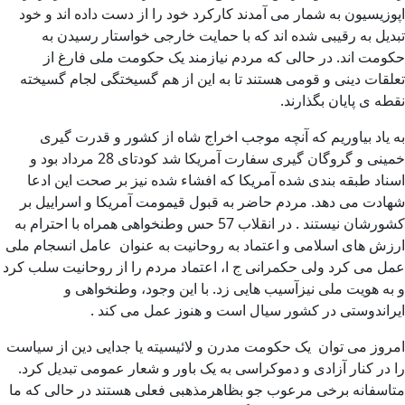
اپوزیسیون به شمار می آمدند کارکرد خود را از دست داده اند و خود
تبدیل به رقیبی شده اند که با حمایت خارجی خواستار رسیدن به
حکومت اند. در حالی که مردم نیازمند یک حکومت ملی فارغ از
تعلقات دینی و قومی هستند تا به این از هم گسیختگی لجام گسیخته
نقطه ی پایان بگذارند.
به یاد بیاوریم که آنچه موجب اخراج شاه از کشور و قدرت گیری
خمینی و گروگان گیری سفارت آمریکا شد کودتای 28 مرداد بود و
اسناد طبقه بندی شده آمریکا که افشاء شده نیز بر صحت این ادعا
شهادت می دهد. مردم حاضر به قبول قیمومت آمریکا و اسراییل بر
کشورشان نیستند . در انقلاب 57 حس وطنخواهی همراه با احترام به
ارزش های اسلامی و اعتماد به روحانیت به عنوان عامل انسجام ملی
عمل می کرد ولی حکمرانی ج ا، اعتماد مردم را از روحانیت سلب کرد
و به هویت ملی نیزآسیب هایی زد. با این وجود، وطنخواهی و
ایراندوستی در کشور سیال است و هنوز عمل می کند .
امروز می توان یک حکومت مدرن و لائیسیته یا جدایی دین از سیاست
را در کنار آزادی و دموکراسی به یک باور و شعار عمومی تبدیل کرد.
متاسفانه برخی مرعوب جو بظاهرمذهبی فعلی هستند در حالی که ما