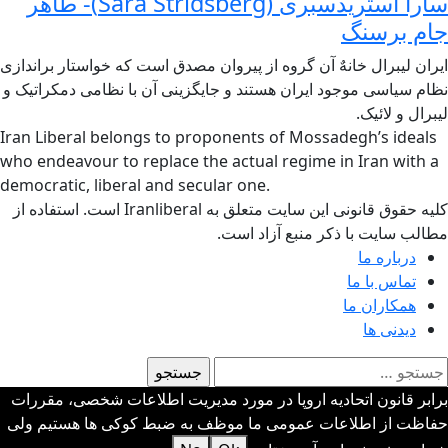
سارا استریدسبری (Sara Stridsberg)- طاهر
جام برسنگ
ایران لیبرال خانهٌ آن گروه از پیروان مصدق است که خواستار براندازی
نظام سیاسی موجود ایران هستند و جایگزینی آن با نظامی دمکراتیک و
لیبرال و لائیک.
Iran Liberal belongs to proponents of Mossadegh’s ideals
who endeavour to replace the actual regime in Iran with a
democratic, liberal and secular one.
کلیه حقوق قانونی این سایت متعلق به Iranliberal است. استفاده از
مطالب سایت با ذکر منبع آزاد است.
درباره ما
تماس با ما
همکاران ما
دیدنی ها
ستجو
رای:
برابر قانون اتحادیه اروپا در مورد مدیریت اطلاعات شخصی، مقررات
حفاظت از اطلاعات عمومی ما موظف به ضبط کوکی ها هستیم ولی