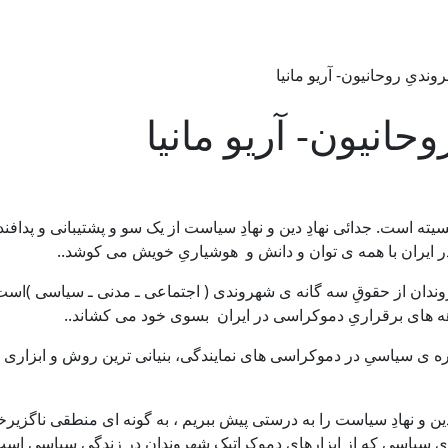
ندیِ روحانیون- آریو مانیا
حانیون- آریو مانیا
سیته است. جدائی نهادِ دین و نهادِ سیاست از یک سو و پشتیبانی و پداف
ر ایران با همه ی توان و دانش و هوشیاریِ خویش می کوشد..
روندان از حقوقِ سه گانه ی شهروندی ( اجتماعی ـ مدنی ـ سیاسی )است
ه های برقراریِ دموکراسی در ایران بسوی خود می کشاند..
داره ی سیاسیِ در دموکراسی های نمایندگی، بنیانی ترین روش و ابزاری
ادِ دین و نهادِ سیاست را به درستی پیش ببریم ، به گونه ای منطقی ناگز
 سیاسی که از ابزارهای دموکراتیکِ شهروندان در زندگیِ سیاسی است،