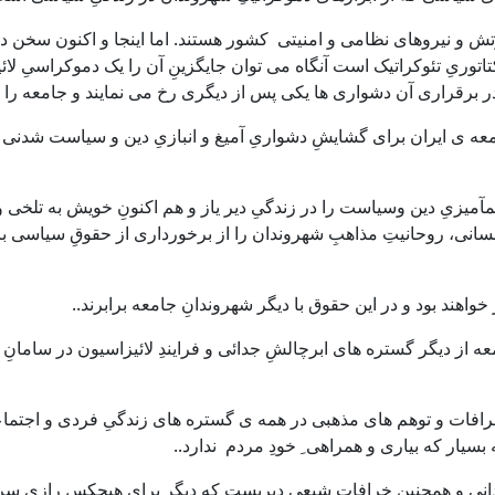
ش و نیروهای نظامی و امنیتی کشور هستند. اما اینجا و اکنون سخن در با
کتاتوریِ تئوکراتیک است آنگاه می توان جایگزینِ آن را یک دموکراسیِ ل
در برقراری آن دشواری ها یکی پس از دیگری رخ می نمایند و جامعه را
معه ی ایران برای گشایشِ دشواریِ آمیغ و انبازیِ دین و سیاست شدنی ست
همآمیزیِ دین وسیاست را در زندگیِ دیر یاز و هم اکنونِ خویش به تلخی
انی، روحانیتِ مذاهبِ شهروندان را از برخورداری از حقوقِ سیاسی باز می 
اهند بود و در این حقوق با دیگر شهروندانِ جامعه برابرند..
ِ جامعه از دیگر گستره های ابرچالشِ جدائی و فرایندِ لائیزاسیون در سام
به خرافات و توهم های مذهبی در همه ی گستره های زندگیِ فردی و اجتما
سیار که بیاری و همراهی ِ خودِ مردم ندارد..
 نادانی و همچنین خرافاتِ شیعی دیریست که دیگر برای هیچکس رازی سر ب