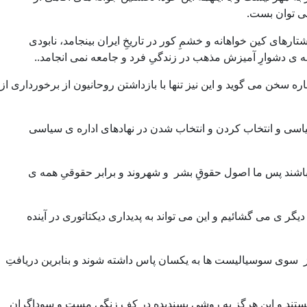
می توان بست.
های کین خواهانه و خشمِ کور در تاریخِ ایران بینجامد، نابودی
یشه ی دشوارِ آمیزش مذهب در زندگیِ فرد و جامعه نمی انجامد..
ه سخن می گوید و این نیز تنها با بازداشتن روحانیون از برخورداری از
سیاسی و انتخاب کردن و انتخاب شدن در نهادهای اداره ی سیاسی
باشند پس ما اصول حقوقِ بشر و شهروند و برابر حقوقیِ همه ی
یگر ی می گشائیم و این می تواند به پدیداری دیکتاتوری در آینده
 از سوی سوسیالیست ها به یکسان پاس داشته شوند و بنابرین دریافتِ
یستند و این هرگز به روشی پسندیده در کفِ زنگیِ مست و سوداگرانِ