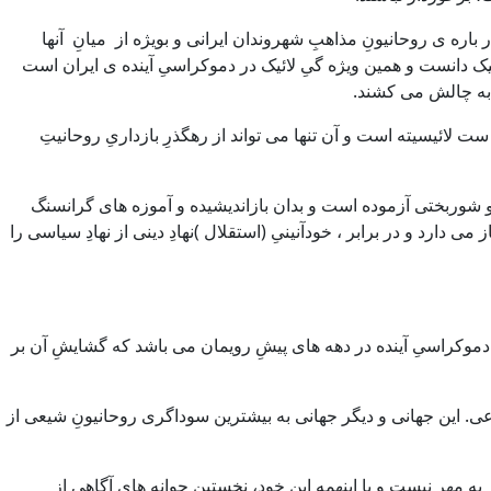
ره ی روحانیونِ مذاهبِ شهروندان ایرانی و بویژه از میانِ آنها
ائیک دانست و همین ویژه گیِ لائیک در دموکراسیِ آینده ی ایران است
 به چالش می کشند.
 لائیسیته است و آن تنها می تواند از رهگذرِ بازداریِ روحانیتِ
 و شوربختی آزموده است و بدان بازاندیشیده و آموزه های گرانسنگ
دارد و در برابر ، خودآنینیِ (استقلال )نهادِ دینی از نهادِ سیاسی را
انِ دموکراسیِ آینده در دهه های پیشِ رویمان می باشد که گشایشِ آن بر
عی. این جهانی و دیگر جهانی به بیشترین سوداگری روحانیونِ شیعی از
ه مهر نیست و با اینهمه این خود، نخستین جوانه های آگاهی از