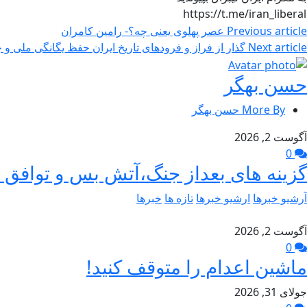
https://t.me/iran_liberal
Previous article
عصر پهلوی یعنی چه؟- رامین کامران
Next article
گذار از فراز و فرودهای تاریخ ایران حفظ یگانگی ملی 
حسن بهگر
More By حسن بهگر
آگوست 2, 2026
0
گزینه های بعداز جنگ،آتش بس و توافق –
آرشیو خبرها
ارشیو خبرها
تازه ها
خبرها
آگوست 2, 2026
0
ماشین اعدام را متوقف کنید!
جولای 31, 2026