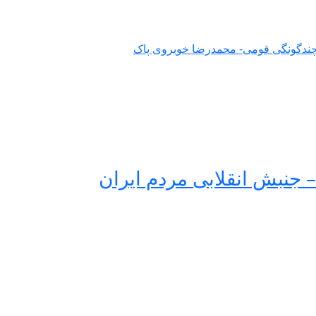
و چندگونگی قومی- محمدرضا خوبروی پاک
 جنبش انقلابی مردم ایران