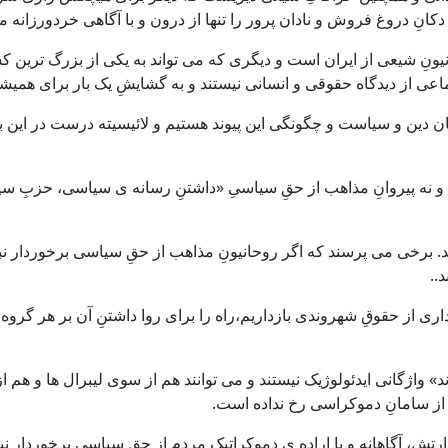
دکانِ دروغ فروش و نادان پرور را تنها از درون و با آگاهی خردورزانه 
 شیعی از ایران است و دیگری که می تواند به یکی از بزرگ ترین کشتار
جتماعی از دیدگاه حقوقی و انسانی نیستند و به گشایشِ یک بار برای هم
ن دین و سیاست و چگونگی این پیوند هستیم و لائیسیته درست در این بار
هب و نه پیروانِ مذاهب از حقِ سیاسیِ «داشتنِ رسانه ی سیاسی، حزبِ 
. برخی می پرسند که اگر روحانیونِ مذاهب از حقِ سیاسی برخوردار ن
..
ری از حقوقِ شهروندی بازداریم،راه را برای روا داشتنِ آن بر هر گروه د
» واژگانی ایدئولوژیک نیستند و می توانند هم از سوی لیبرال ها و هم
ه از سامانِ دموکراسی رخ نداده است.
تش، آگاهانه و با اراده ی دموکراتیکِ مردم از حقِ سیاسی برخوردار ن