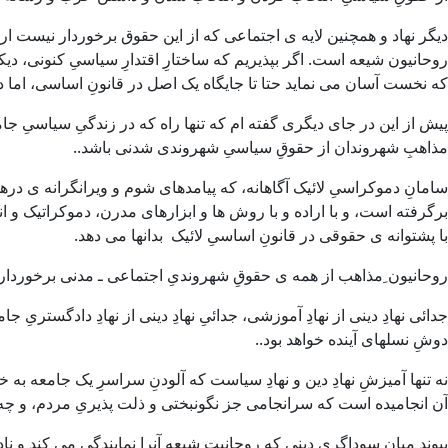
دیگر نهاد و همچنین لایه ی اجتماعی که از این حقوق برخوردار نیست ارت
روحانیون شیعه است. اگر بپذیریم که ساختارِ اقتدارِ سیاسیِ کنونی، دی
که نخست آسان می نماید حتا تا جایگاه یک اصل در قانونِ اساسی، اما 
پیش از این در جای دیگری گفته ام که تنها راه که در زندگیِ سیاسیِ جا
مذاهبِ شهروندان از حقوقِ سیاسیِ شهروندی شدنی باشد..
سامانِ دموکراسیِ لائیک آگاهانه، که پیامدهای شوم و ویرانگرانه ی در
برگرفته است، و با اراده و با روش ها و ابزارهای مدرن، دموکراتیک و انس
با پشتوانه ی حقوقی در قانونِ اساسیِ لائیک بدانها می دهد.
روحانیون ِمذاهب از همه ی حقوقِ شهروندیِ اجتماعی ـ مدنی برخوردار خو
جدائی نهادِ دینی از نهادِ آموزشی، جدائیِ نهادِ دینی از نهادِ دادگستری
دوشِ نسلهای آینده خواهد بود..
نه تنها آمیزشِ نهادِ دین و نهادِ سیاست که آلودنِ سراسرِ یک جامعه 
آن انجامیده است که سرانجامی جز نگونبختی و ذلت پذیریِ مردم، و چه ب
پیوندِ میانِ سوداگریِ دینی که روحانیت شیعه آنرا نمایندگی می کند و