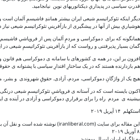
قدرتِ سیاسی در پدیداریِ دیکتاتوریهای نوین نیانجامید.
دیگر اینکه تئوکراتیسمِ شیعی ایران بیشتر همانندِ فاشیسمِ آلمان است و
هوشیاریِ بیش از آنها در پیشگیری از بازآفرینیِ تئوکراتیسم شیعی نیاز دا
همانگونه که برای دموکراسی و مردمِ آلمان پس از فروپاشیِ فاشیسم 
گمان بسیار پذیرفتنی و رواست که از بازآفرینی تئوکراتیسمِ شیعی در ای
افزون بر این، در همه ی کشورهای با سامانه ی دموکراسی هم قانون و ه
هم بازدارنده هستند که در یک ساختارِ اقتدارِ سیاسی با پشتوانه ی حقو
هیچ یک از واژگانِ دموکراسی، مردم، آزادی. حقوقِ شهروندی و بشر، مطل
اکنون بایسته است که در آستانه ی فروپاشیِ تئوکراتیسمِ شیعی درنگی بر ج
بیشینه ی مردم راه را برای برقراریِ دموکراسی و آزادی در آینده ی ایر
استکهلم ۱۴ آپریل ۲۰۱۹
این مقاله برای سایت (iranliberal.com) نوشته شده است و نقل آن با ذکر مأخذ آزاد است
۸ آوریل ۲۰۱۹
به تلگرام ایران لیبرال بپیوندید