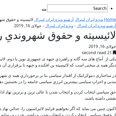
Home
ویژه ایران لیبرال
آرشیو ویژه ایران لیبرال
لائیسیته و حقوق شهرو
آرشیو ویژه ایران لیبرال
-
ویژه ایران لیبرال
-
جولای 16, 2019
لائیسیته و حقوق شهروندیِ رو
جولای 16, 2019
21 second read
یکی از آماج های سه گانه و راهبردیِ جبهه ی جمهوری نوین یا دوم، لائی
دیگر همه ی سخنی است که لائیسیته بن افکنده و جبهه تا برقراری آن د
در ساختاری دموکراتیک از اقتدار سیاسی بنا بر برخورداریِ همه ی شه
مدنی و احزابِ سیاسی بیشترین انرژیِ سیاسی جامعه را در نخستین ده
حقِ سیاسیِ انتخاب کردن و انتخاب شدن تا عالی ترین و برترین نهادِ ا
نقشی داشته باشند.
اکنون چنین می نماید که اگر بخواهیم فرایندِ لائیزاسیون را، جدائیِ نه
از حقوقِ سیاسیِ انتخاب کردن و انتخاب شدن و داشتن حزب و رسانه ی