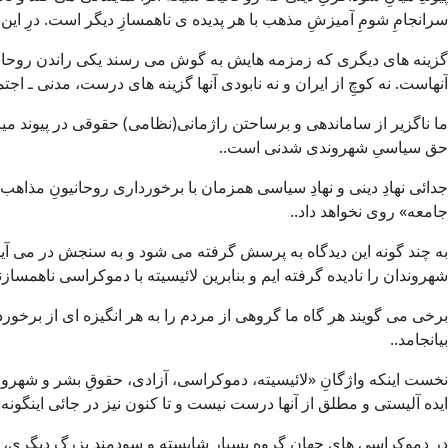
سرانجامِ شومِ آمیزشِ مذهب با هر پدیده ی ناهمسازِ دیگر است. درِ این 
گزینه های دیگری که زمزمه هایش به گوش می رسند یکی راندن روحانیونِ
آنهاست. نه کوچِ از ایران و نه نابودی آنها گزینه های درست، مدنی ـ ا
ما ناگزیر از ساماندهی و برساحتن راژمانی(نظامی) حقوقی در پیوند میا
حق سیاسیِ شهروندی شدنی است..
جدائی نهادِ دینی و نهادِ سیاسی همزمان با برخورداری روحانیونِ مذا
جامعه» روی نخواهد داد..
به چند گونه این دیدگاه به پرسش گرفته می شود و به سنجش در می آید
شهروندان را نادیده گرفته ایم و بنابرین لائیسیته با دموکراسی ناهمسازند
برخی می گویند هر گاه ما گروهی از مردم را به هر انگیزه ای از برخوردا
بیانجامد..
نخست اینکه واژگانِ «لائیسیته، دموکراسی، آزادی، حقوقِ بشر و شهروند
ایده آلیستی و مطلق از آنها درست نیست و تا کنون نیز در جائی اینگون
در دموکراسی های جهان گروه بسیار شایسته و سودمندِ بزرگِ دیگری، ار