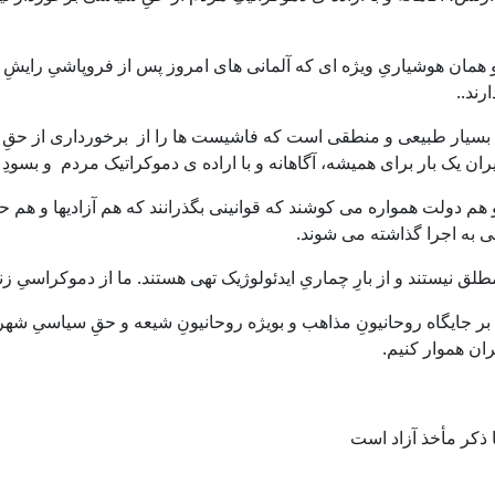
 همان هوشیاریِ ویژه ای که آلمانی های امروز پس از فروپاشیِ رایشِ سو
رند..
بسیار طبیعی و منطقی است که فاشیست ها را از برخورداری از حقِ سی
ران یک بار برای همیشه، آگاهانه و با اراده ی دموکراتیک مردم و بسود
م دولت همواره می کوشند که قوانینی بگذرانند که هم آزادیها و هم حق
قی به اجرا گذاشته می شوند.
ق نیستند و از بارِ چماریِ ایدئولوژیک تهی هستند. ما از دموکراسیِ 
ایگاه روحانیونِ مذاهب و بویژه روحانیونِ شیعه و حقِ سیاسیِ شهروندیِ 
ان هموار کنیم.