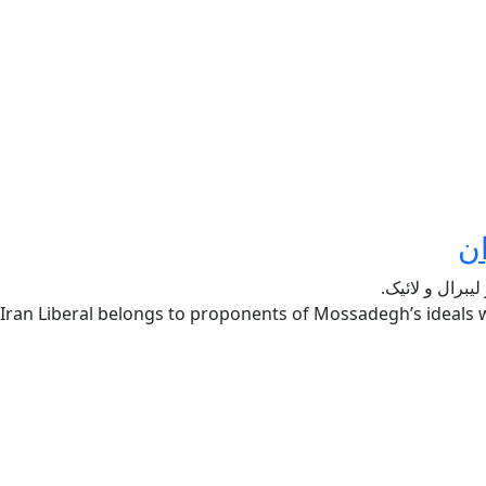
ن
یبرال و لائیک.
Iran Liberal belongs to proponents of Mossadegh’s ideals w