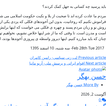
باید پرسید چه کسانی به جهل کمک کردند؟
مردم ما عادت کرده اند تا صحبت از بلا و نکبت حکومت اسلامی می شود
فراموش نکنیم که روحانیت، بدون این آخوندهای فکلی که یزدی یکی از 
روش نو و زبان مردم پسند و چهره ی فکلی می خواست که اینها برایش آور
است و مدرن است. تا وقتی که ما از شر اینها خلاص نشویم، نخواهیم توان
چنان که باید مبارزه کنیم. اینها دیروز واسطه ی پیروزی آخوندها بودند
Feb 28th Tue 2017- سه شنبه، 10 اسفند 1395
Previous article
لب زنی سیاسی- رامین کامران
Next article
اقوام ایرانی و پرسشِ ملی- آریو مانیا
حسن بهگر
More By حسن بهگر
آگوست 2, 2026
0