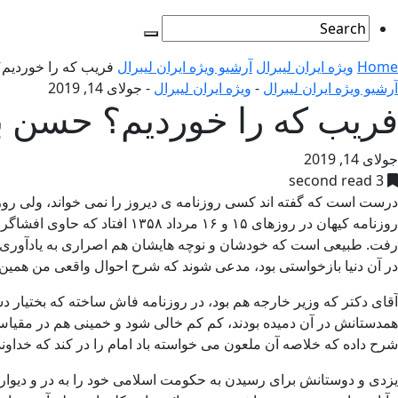
Home
ویژه ایران لیبرال
آرشیو ویژه ایران لیبرال
فریب که را خوردیم
آرشیو ویژه ایران لیبرال
-
ویژه ایران لیبرال
-
جولای 14, 2019
فریب که را خوردیم؟ حسن ب
جولای 14, 2019
3 second read
درست است که گفته اند کسی روزنامه ی دیروز را نمی خواند، ولی روز
روزنامه کیهان در روزهای ۱۵ و
رفت. طبیعی است که خودشان و نوچه هایشان هم اصراری به یادآوری ای
در آن دنیا بازخواستی بود، مدعی شوند که شرح احوال واقعی من همین
آقای دکتر که وزیر خارجه هم بود، در روزنامه فاش ساخته که بختیار دس
همدستانش در آن دمیده بودند، کم کم خالی شود و خمینی هم در مقیاس 
شرح داده که خلاصه آن ملعون می خواسته باد امام را در کند که خداوند
یزدی و دوستانش برای رسیدن به حکومت اسلامی خود را به در و دیوار زد