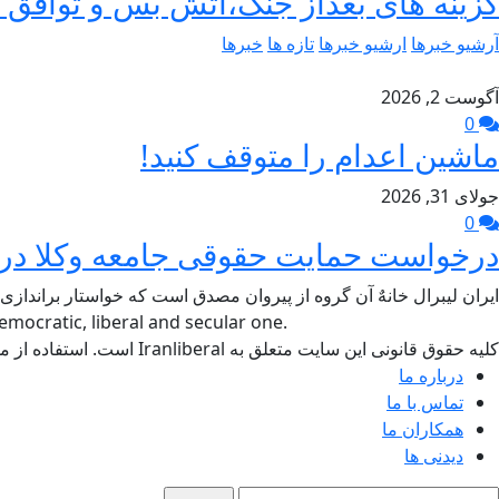
گزینه های بعداز جنگ،آتش بس و توافق –
آرشیو خبرها
ارشیو خبرها
تازه ها
خبرها
آگوست 2, 2026
0
ماشین اعدام را متوقف کنید!
جولای 31, 2026
0
درخواست حمایت حقوقی جامعه وکلا در د
ایران لیبرال خانهٌ آن گروه از پیروان مصدق است که خواستار براندازی
mocratic, liberal and secular one.
کلیه حقوق قانونی این سایت متعلق به Iranliberal است. استفاده از مطالب سایت با ذکر منبع آزاد است.
درباره ما
تماس با ما
همکاران ما
دیدنی ها