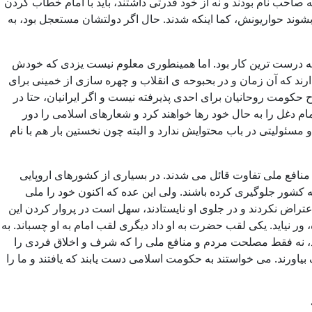
ه صاحب نام بودند و نه از خود قدرتی داشتند، باید با امام خطاب کردن
شوند حواریونش، کما اینکه شدند. حال اگر دولتشان مستعجل بود، به
دد که درست ترین کار بود. اما همینطوری معلوم نیست یزدی که خودش
دارند که آن زمان و در بحبوحه ی انقلاب و چهره سازی از خمینی برای
کومت روحانیان برای احدی پذیرفته نیست و اگر ایرانیان، حتا در
ام دغل را به حال خود رها خواهند کرد و شعارهای اسلامی را دور
مسئولیتی در باب محتوایش ندارد و البته چون نخستین بار هم با نام
منافع ملی تفاوت قائل می شدند. در بسیاری از کشورهای اروپایی
ه کشور جلوگیری کرده باشند. ولی این عده که اکنون خود را ملی
تراض نکردند و در جلوی او نایستادند، سهل است در پروار کردن این
 ور نیاید. یکی لقب حضرت به او داد دیگری لقب امام به او چسباند. به
دند، نه فقط مصلحت مردم و منافع ملی را که شرف و اخلاق فردی را
بیاورند. می خواستند به حکومت اسلامی دست یابند که یافتند و ما را