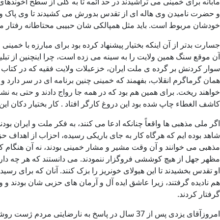
مآبانه برای خمینی می تراشیدند در حد ائمه تا به کلی از سطح آخوندهای
و حضرت نامیدن وی هاله ای از تقدس بدورش می کشیدند تا وی پاک و عار
خودشان مربوط است. باید مثل همپالکی شان حبیبی محتاطانه رفتار می
جسارت بدتر از آن اینکه بختیار پیشنهاد کرده بود برای مبارزه با خم
آن موقع سنگ همین ولایت را به سینه می زده است، چرا اینچنین از تبلیغ
سوار کردنش بر گرده ی ملت ایران، خزعبلات ولایت فقیه که در کتاب ط
همان گرماگرم انقلاب، بفهمند که خمینی چنین برنامه ای در سر دارد و
خواهند ریخت. برای همین هم بود که در همه جا رواج دادند و حتی به نش
کاشف الغطاء چاپ شده بود این دروغ کارگر افتاد . کار بختیار دکان این
اگر ملی مذهبی ها واقعاً چنانکه ادعا می کنند، به فکر ملت و ایران
شاهد بوده ایم که هرگاه کار به جای باریکی رسیده، احزاب از اهداف حز
مذهبی می خوانند و آن وقت مشیر و مشار خمینی بودند، نه آن هنگام که
مظهر جهل از هیچ کوششی فروگزار ننمودند. می دانستند که هر چه دارند ا
او تقدس بخشیدند تا این هیولای خونریز را بزک کنند. آنان که برای ر
هم نادیده گرفتند، زیرا عاشق ایده آل و آرمان های حزبی شان بودند و 
گرفتار کردند.
امروزآقای یزدی پس از 37 سال در پاسخ به نارضایتی مردم ژست روشنفکرانه ای می گیرد و می گوید: « انقلاب 57 پیروزی جهل بر ظلم بود»