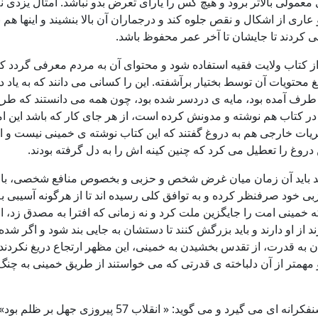
 معمولی بالاتر برود و هیچ کس را یارای تعرض بدو نباشد. امثال یزدی ن
ی از اشکال و نقص جلوه کند و درجماران آن بالا بنشیند و اینها هم ب
 کردند تا جایشان تا آخر عمر محفوظ باشد.
ینی از کتاب ولایت فقیه استفاده شود و محتوای آن به مردم معرفی گر
 محتویات آن توسط بختیار برآشفته. این را کسانی می دانند که به یاد 
رف آمده بود، مایه ی دردسر شده بود، چون همه می دانستند که طرح ح
 در کتاب هم نوشته و مدونش کرده است، از هر جای کار که باشد این ام
ریات خارجی هم به دروغ گفتند که این کتاب نوشته ی خمینی نیست و او 
 دروغ را تعطیل می کرد که چنین کینه اش را به دل گرفته بودند.
 بودند باید آن زمان میان غرض شخص و حزبی و بخصوص منافع شخصی، با 
بی خود صرفنظر کرده و به توافق کلی رسیده اند تا از هرگونه آسیبی ب
 خمینی امت را جایگزین ملت کرد و نه زمانی که افترا به مصدق زد، اع
ز او دارند و باید بزرگش کنند تا دستشان به جایی بند شود و اگر شده،
سیدن به قدرت، از تقدس بخشیدن به خمینی، این مظهر ارتجاع دریغ نکر
و مهمتر از آن دلباخته ی قدرتی که می خواستند از طریق خمینی به چنگ 