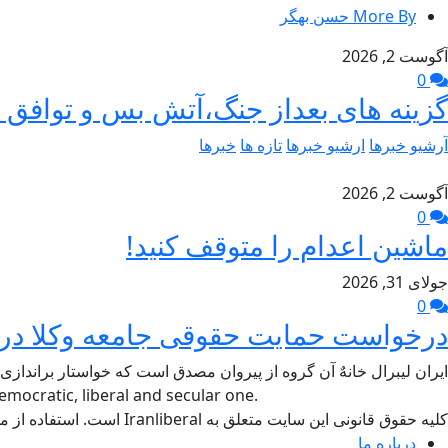
More By حسن بهگر
آگوست 2, 2026
0
گزینه های بعداز جنگ،آتش بس و توافق –
آرشیو خبرها
ارشیو خبرها
تازه ها
خبرها
آگوست 2, 2026
0
ماشین اعدام را متوقف کنید!
جولای 31, 2026
0
درخواست حمایت حقوقی جامعه وکلا در د
ایران لیبرال خانهٌ آن گروه از پیروان مصدق است که خواستار براندازی
mocratic, liberal and secular one.
کلیه حقوق قانونی این سایت متعلق به Iranliberal است. استفاده از مطالب سایت با ذکر منبع آزاد است.
درباره ما