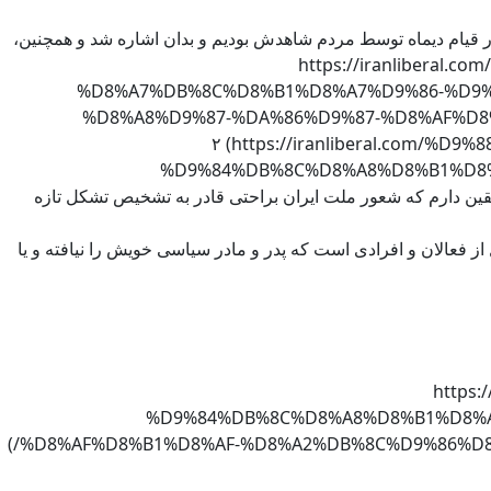
قیام دیماه توسط مردم شاهدش بودیم و بدان اشاره شد و همچنین،
 [۱ (https://iranliberal.com/%D9%88%DB%8C%DA%98%D9%87-
%D8%A7%DB%8C%D8%B1%D8%A7%D9%86-%D9%
%D8%A8%D9%87-%DA%86%D9%87-%D8%AF%D
%D8%B1%D8%A7%D9%85%DB%8C%D9%86/)] [۲ 
%D9%84%DB%8C%D8%A8%D8%B1%D8
D8%B1%D8%A7%D9%85%DB%8C%D9/)] در زیر ارجاع میدهم و یقین دارم که شعور ملت ایران براحتی قادر به تشخیص تشکل تازه
 فعالان و افرادی است که پدر و مادر سیاسی خویش را نیافته و یا
https:-
%D9%84%DB%8C%D8%A8%D8%B1%D8%A
%D8%AF%D8%B1%D8%AF-%D8%A2%DB%8C%D9%86%D8