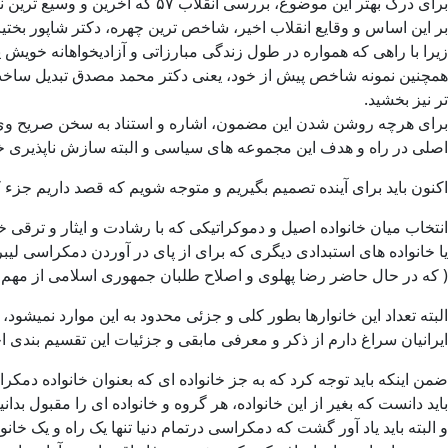
برای درک بهتر این موضوع، بررسی انقلاب ۵۷ که آخرین و وسیع ترین نزاع چهار خانوار سیاسی عصر جدید ایران بود، بسیار نمونه مناسبیست.
بر این اساس و وقایع انقلاب اخیر، شاخص ترین چهره، دکتر شاپور بختی
زیرا با راهی که همواره در طول زندگی مبارزاتی و آزادیخواهانه خویش پ
همچنین نمونه شاخص پیش از خود، یعنی دکتر محمد مصدق تبدیل ساخت و
تر نیز بخشید.
برای هرچه روشن شدن این مضمون، اشاره و استناد به سخن صریح وی، در 
اصلی در راه و هدف این مجموعه های سیاسی و البته سازش ناپذیری خ
اکنون باید برای آینده تصمیم بگیریم و متوجه شویم که قصد داریم جزء ک
انتخاب میان خانواده اصیل و دموکراتیکی که با رشادت و ایثار و ترقی خ
یا خانواده های استبدادی دیگری که برای از پای در آوردن دمکراسی لیبرا
( که در حال حاضر رضا پهلوی و اصلاح طلبان جمهوری اسلامی از مهم تر
البته تعداد این خانوارها بطور کلی و جزئی محدود به این موارد نمیشود
ایرانیان سراغ دارم از ذکر و معرفی مابقی و جزئیات این تقسیم بندی اح
ضمن اینکه باید توجه کرد که به جز خانواده ای که بعنوان خانواده دمک
باید دانست که بغیر از این خانواده، هر گروه و خانواده ای را مقبول بدا
و البته باید یاد آور گشت که دمکراسی درتمام دنیا تنها یک راه و یک خانو