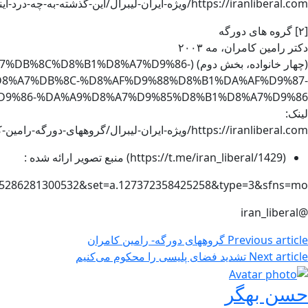
https://iranliberal.com/ویژه-ایران-لیبرال/این-گذشته-به-چه-درد-آینده-میخورد؟-رامین/
[۲] گروه های دورگه
دکتر رامین کامران، مه ۲۰۰۳
(چهار خانواده، بخش دوم) (1%D8%A7%D9%86
8%A7%DB%8C-%D8%AF%D9%88%D8%B1%DA%AF%D9%87-
9%86-%DA%A9%D8%A7%D9%85%D8%B1%D8%A7%D9%86/)
لینک:
https://iranliberal.com/ویژه-ایران-لیبرال/گروههای-دورگه-رامین-کامران/
(https://t.me/iran_liberal/1429) منبع تصویر ارائه شده :
165286281300532&set=a.127372358425258&type=3&sfns=mo
@iran_liberal
Previous article
گروههای دورگه- رامین کامران
Next article
تشدید فضای پلیسی را محکوم می‌کنیم
حسن بهگر