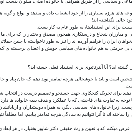
تماعی و سیاسی را از طریق همراهی با خانواده اصلی، میتوان بدست آور
وعه های هرزه بسیاری را از خود انشعاب داده و میدهد و انواع و گونه 
د خالی نگذاشته اند!
نسبت برای این استبدادها، به طور عام به کار بست.
ی و مبارزان شجاع و درستکاری همچون مصدق و بختیار را که برای ما اف
هان ایران را فراهم آورده اند را نیز به طور ناخواسته با چنین جملاتی
 بی حرمتی به هم خانواده های سیاسی خویش و اعضای برجسته ی کم 
گشته اید؟ آیا آلترناتیوی برای استبداد فعلی جسته اید؟
ص است و باید با خوشحالی هرچه تمامتر نوید دهم که جان پناه و خانه
ست.
اجازه دهید برای تحریک کنجکاوی جهت جستجو و تصمیم درست در انتخاب 
ه با توجه به تفاوت های فاحشی که با عملکرد و هدف بقیه خانواده ها د
 زیرا خانواده های سیاسی دیگر، به همراه دوستداران و اربابانشان و
اخته اند تا آنرا نتوانیم به سادگی هرچه تمامتر بیابیم، اما مطلقاً ن
لت ایران در دیماه ۹۶ و شعارنویسی هایشان عرض میکنم که با تعیین وارث حقیقی دکتر شاپور ب