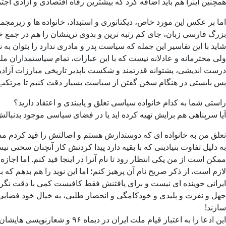
همچنین اینرا هم باید اضافه کرد که بیشترین رفاه اقتصادی و آزادی اج
اما بر عکس این مورد خاص، دیکتاتوری و استبداد، خانواده ها و زیرمجم
بزرگ فارسی زبان، جای کم رتبه ترین و بدوی ترینشان را هم در جمع خو
شاید با این تفاسیر این جمله که سیاست پدر و مادری ندارد را بتوان به 
ولی محترمانه و عادلانه نیست که با این عبارات، تمام سیاستمداران مل
درست اندیشی، پشتوانه قدرتمند و شکست ناپذیر تاریخی مبارزات آزادیخوا
پس بایستی در هنگام سخن گفتن از سیاست بسیار دقت کنیم تا مرتکب
راستی شما به کدام خانواده سیاسی تعلق و پایبندی و اعتقاد دارید؟
آیا سرپناهی هم برایش تهیه کرده اید یا در فضای سیاسی موجود بدنبالش 
تعلق من به خانواده ای که دوستدارش هستم و اصالتش را قید کردم مشخ
به دلیل تفاوت بنیادینی که با بقیه دارد پیدا کردنش کار آنچنان سختی نی
ممکن است از من یکی انتظار رود تا نام آنرا در اینجا قید کنم. اما 
لازم است، از ذکر صریح نام آن پرهیز کنم؛ اما این نوید را هم بدهم ک
ایرانی جوینده ای نیست و برای یافتنش فقط کافیست کمی با دقت نگریست.
جهل و نفرت و پلیدی و خودکامگی و انحصار طلبی، به خیال خود فضایی را س
سازند!
این ادعا را به اعتبار قیام م