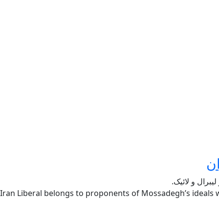
ن
یبرال و لائیک.
Iran Liberal belongs to proponents of Mossadegh’s ideals w