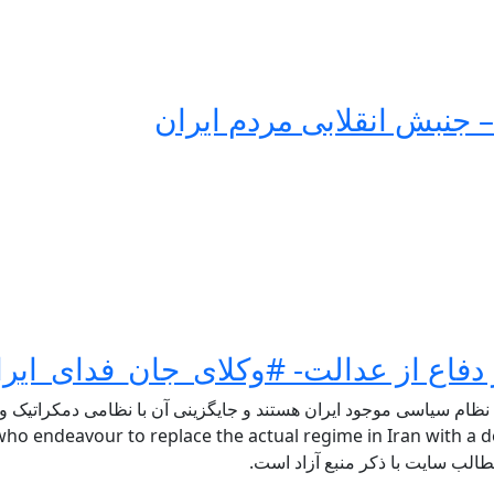
 جنبش انقلابی مردم ایران
فاع از عدالت- #وکلای_جان_فدای_ایرا
 نظام سیاسی موجود ایران هستند و جایگزینی آن با نظامی دمکراتیک و ل
ho endeavour to replace the actual regime in Iran with a de