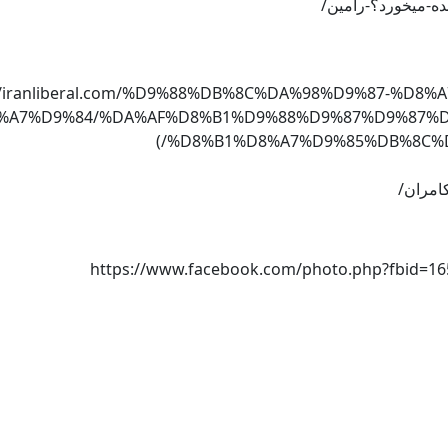
//iranliberal.com/%D9%88%DB%8C%DA%98%D9%87-%D8%A7%DB%8C%D8%B
%A7%D9%84/%DA%AF%D8%B1%D9%88%D9%87%D9%87%D
%D8%B1%D8%A7%D9%85%DB%8C%D
https://www.facebook.com/photo.php?fbid=