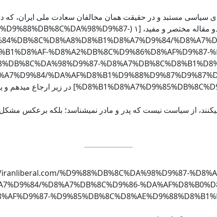
ی سیاسی مستبد و در حقیقت همان مخالفان سعادت ملی ایران، که در 
تکمیل مبحث خانوارهای سیاسی دوران معاصر ایران، خوانندگان را به دو مقاله مختصر و مفید،
84%DB%8C%D8%A8%D8%B1%D8%A7%D9%84/%D8%A7%D
8%B1%D8%AF-%D8%A2%DB%8C%D9%86%D8%AF%D9%87-
(https://iranliberal.com/%D9%88%DB%8C%DA%98%D9%87-%D8%A7%DB%8C%D8%B
%A7%D9%84/%DA%AF%D8%B1%D9%88%D9%87%D9%87%D
%%86-%DA%A9%D8%A7%D9%85%D8%B1%D8%A7%D9%86
کنند، از سیاست نیست که پدر و مادر نمیشناسد؛ بلکه برعکس مشکل از
//iranliberal.com/%D9%88%DB%8C%DA%98%D9%87-%D8%A7%DB%8C%D8%B
7%D9%84/%D8%A7%DB%8C%D9%86-%DA%AF%D8%B0%D8
%AF%D9%87-%D9%85%DB%8C%D8%AE%D9%88%D8%B1%D