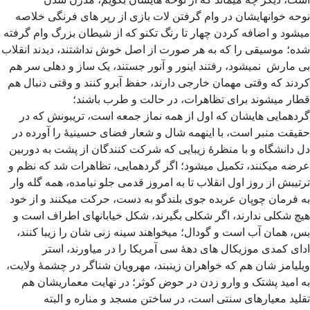
نوحه خوانهایشان در وام گرفتن لات بازی از رپر های فرنگی خلاصه
میشود و اضافه کردن چهار تا رنگ تکنو که از شیطان بزرگ وام گرفته
شده؛ موسیقی را که به هر صورت از اصل خوش نداشتند، دیدند انقلاب
بی مارش نمیشود، رفتند اینور و آنور جستند، یک ساز و دهلی سر هم
کردند که وقتی مهمان خارجی دارند، حفظ آبرو کنند و وقتی دنبال هم
قطار میشوند برای تظاهرات، در حالت و طرب باشند؛
گردهمایی هایشان که اول از همه نماز جمعه است، تریبونش که در
حقیقت منبر است، با اینهمه شال و شعار فضای حسینیۀ را آورده در
دل دانشگاه و با منظرۀ زیبایی که شرکت کنندگان از پشت به دوربین
عرضه میکنند، تکمیل میشود؛ اگر گردهمایی، تظاهرات شد که نظم و
ترتیبش از روز اول انقلاب تا به امروز قدمی جلو نیامده، همه گله وار
به فرمان چوپان عربده جوی بلندگو به دست، حرکت میکنند و از خود
هیچ شکلی ندارند، اگر شکلی بگیرند، شکل خیابانهای اطراف است و
بس، همان آب است و گودال؛ میخواهند سینه زنی شان را زیبا کنند،
ادای کمدی موزیکال های دهۀ سی آمریکا را در میاورند، استر
ویلیامز شان هم که خواهران زینبند، مهرویان شناگر در چشمۀ ولایت،
به امید پشتک و وارو زدن در حوض کوثر؛ در نهایت معماریشان هم
تقلید معیارهای سنتی است، در ساختن مسجد و مناره و البته