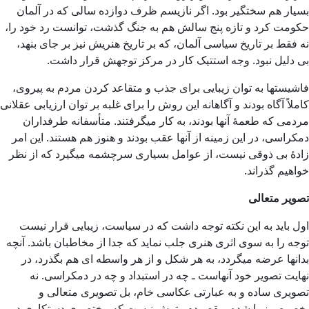
بسیار هم سختگیر بود. اگر نازیسم ظرف دوازده سالی که در آلمان
حکومت کرد و تازه پنج سالش هم به جنگ گذشت، توانست رد خود را،
نه فقط بر تاریخ سیاسی آلمان، که بر تاریخ هنریش نیز بر جای بنهد،
بی دلیل نبود. وجه استتیک کار در مرکز توجهش قرار داشت.
فاشیستها به توان زیبایی برای جذب و متقاعد کردن مردم به پیروی،
کاملاً آگاه بودند و آگاهانه این روش را برای غلبه بر توان ارزیابی عقلانی
مردمی که طعمۀ آنها بودند، به کار میگرفتند. متأسفانه طرفداران
دمکراسی، در این زمینه از آنها عقب بودند و هنوز هم هستند. این امر
زادۀ بی ذوقی نیست، از عوامل بسیاری سرچشمه میگیرد که از نظر
خواهیم گذراند.
تصویر متعالی
اول باید به این نکته توجه داشت که در سیاست، زیبایی قرار نیست
توجه را به سوی اثری هنری جلب نماید که جدا از مخاطبان باشد. آنچه
بدانها عرضه میگردد، به هر شکل و از هر واسطه ای هم بگذرد، در
نهایت تصویر خود آنهاست ـ چه در استبداد و چه در دمکراسی. نه
تصویری ساده و به عبارتی عکاسی خام، بل تصویری متعالی و
بخصوص زیبا شده. مقصودم رتوش نیست که مختصری دستکاری در