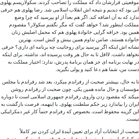
موقعیتی قرارشان داد که مملکت را تصاحب کردند. سکولاریسم پهلوی
آنی بود که دیدیم و نتیجه اش انقلاب اسلامی شد. رضا پهلوی هم حرفی
ندارد که به آن اضافه کند. اگر هم بعداً از او بپرسید که چرا وضع
مملکت اینطور شد؟ خواهد گفت که مگر نگفتم سکولار؟ مقصودم
همین بود. خرافه گرایی خانوادۀ پهلوی هم که محمل اصلیش زنان
خانواده هستند، ضامن تداوم همین بینش و کنش است. بهترین
نشانه اش اینکه اگر بپرسید برای روحانیت چه برنامه ای داری؟ حرفی
نخواهد داشت. لااقل تا به حال هر وقت پرسیده اند، نداشته. برای اینکه
در نهایت برنامه ای جز همان برنامۀ پدرش، ندارد: اختیار مملکت به
دست من، شما هم دعا کنید و پولی بگیرید.
تا به حال، بییشتر صحبت از رفراندم میکرد، بعد شد رفراندم یا مجلس
مؤسسان و حال مانده همین یکی. چون صحبت از رفراندم روشن
میکند که مقصود زدن واروی رفراندم جمهوری اسلامی است تا دوباره
ایران را بیاندازد زیر حکم سلطنت پهلوی. با اینهمه، فرصت بازگشت به
این گزینه محفوظ است. بخصوص که رفراندم حتماً کار غیر دمکراتیکی
نیست.
صحبت از انتخابات آزاد برای تعیین آیندۀ ایران کردن نیز کاملاً
دمکراتیک است، ولی در نهایت همان حرف قدیمی است که مردم هر