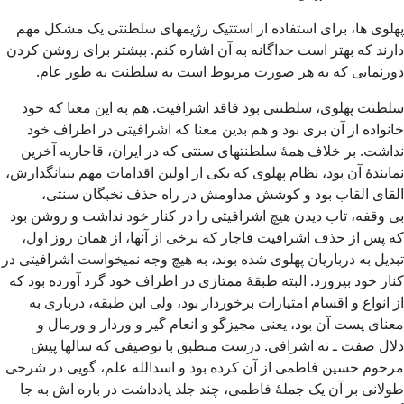
پهلوی ها، برای استفاده از استتیک رژیمهای سلطنتی یک مشکل مهم
دارند که بهتر است جداگانه به آن اشاره کنم. بیشتر برای روشن کردن
دورنمایی که به هر صورت مربوط است به سلطنت به طور عام.
سلطنت پهلوی، سلطنتی بود فاقد اشرافیت. هم به این معنا که خود
خانواده از آن بری بود و هم بدین معنا که اشرافیتی در اطراف خود
نداشت. بر خلاف همۀ سلطنتهای سنتی که در ایران، قاجاریه آخرین
نمایندۀ آن بود، نظام پهلوی که یکی از اولین اقدامات مهم بنیانگذارش،
القای القاب بود و کوشش مداومش در راه حذف نخبگان سنتی،
بی وقفه، تاب دیدن هیچ اشرافیتی را در کنار خود نداشت و روشن بود
که پس از حذف اشرافیت قاجار که برخی از آنها، از همان روز اول،
تبدیل به درباریان پهلوی شده بوند، به هیچ وجه نمیخواست اشرافیتی در
کنار خود بپرورد. البته طبقۀ ممتازی در اطراف خود گرد آورده بود که
از انواع و اقسام امتیازات برخوردار بود، ولی این طبقه، درباری به
معنای پست آن بود، یعنی مجیزگو و انعام گیر و وردار و ورمال و
دلال صفت ـ نه اشرافی. درست منطبق با توصیفی که سالها پیش
مرحوم حسین فاطمی از آن کرده بود و اسدالله علم، گویی در شرحی
طولانی بر آن یک جملۀ فاطمی، چند جلد یادداشت در باره اش به جا