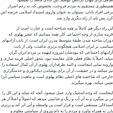
همینطوری مستقیم به مردم فروخت، بخصوص که، به رغم اصرار
برخی افراد نادان، نمیتوان به عنوان واروی استبداد اسلامی عرضه اش
کرد. پس باید از راه دیگری وارد شد.
این راه دیگر هم کاملاً‌ بر همه شناخته است و عبارت است از
قرینه سازی از وجه اجتماعی کار. همه میدانیم که عصر پهلوی که
دوران ساخته شدن طبقۀ متوسط مدرن ایران است، از بابت آزادیهای
سیاسی، بر ایران اسلامی هیچگونه برتری نداشت، ولی از بابت
آزادیهای اجتماعی که نبودشان امروزه اینهمه بر مردم ایران گران
میاید، اصلاً با نظام فعلی قابل مقایسه نبود. محور اصلی قرینه سازی و
وارونه نمایی اینجاست و البته طرفداران پهلوی از آن کمال استفاده را
نیز میکنند و در حقیقت، از آن برای پوشاندن دیکتاتوری و خدمتگزاری
خارجی که شاخصه های اصلی نظام پهلوی است و ماهیت سیاسی آنرا
تعیین میکند، بهره میگیرند.
اینجاست که وجه استتیک وارد عمل میشود. آنچه که میاید و این کل را
در بر میگیرد و به آن آب و رنگ و جذابیتی میدهد که اصولاً و اصلاً از هر
استدلالی مستغنی است و قرار است بی واسطه و آنی اثر کند و برتری
بارز به همراه بیاورد و مردم را به دام پیروی از سیاستی معلوم و