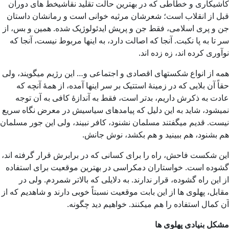
کاشیکاری و خطاطی که در بهترین حالت تقلید نقاشیخط های دوران
قبل از انقلاب است؛ شعرشان مرثیه خوانی است و رمانشان داستان
جن و پری اسلامی، فقط جن و پریش ایدئولوژیک شده. همین و بس، از
سر تا به پا نکبت. آنجا که اصالت دارد، به اینها مربوط نیست، آنجا که
نوآوری کرده اند، زه زده اند.
همه از انواع شکستهای اقصادی و اجتماعی و… این رژیم میگویند، ولی
حقاً آن بلایی که در زمینۀ استتیک بر سر اینها آمده، از همۀ آنچه که
عادت به ذکرش داریم، بدتر است، فقط به آندازۀ کافی به آن توجه
نمیشود، شاید به این دلیل که پیامدهای سیاسیش در معرض نگاه سریع
نیست. قدیم میگفتند مسلمان نشنود، کافر نبیند، ولی این جور مسلمان
هم بشنود، هم ببینید و هم بکشد، نوش جانش.
این شکست فاحش، راه را برای کسانی که در برابرش قرار گرفته اند،
گشوده است. خواستاران دمکراسی در بهترین موقعیت برای استفاده
از این راه گشوده، قرار ندارند. به دلایلی که بالاتر شمردم. ولی در
مقابل، پهلوی ها از این بابت موقعیت نسبتاً خوبی دارند و شاهدیم که از
آن کمال استفاده را هم میکنند. خواهیم دید چگونه.
مشکل بنیادی پهلوی ها