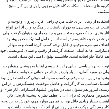
گروه های مختلف، امکانات گاه قابل توجهی را برای این کار بسیج
میکنند.
استفاده از زیبایی برای جلب مردم، راضی کردن پیروان و توجیه و
تثبیت قدرت سیاسی، به دوران باستان باز میگردد و رد آنرا در انواع
آثار هنری، چه کلامی، چه تجسمی و چه معماری، میتوان گرفت. ولی
در عصر جدید، فاشیسم در استفاده از عامل استتیک محض پیشبرد
اهداف سیاسی، موفیتهای قابل توجه کسب کرده است و نه تنها از
دمکراسی ها به آسانی سبقت گرفته، از رقیب و همتای کمونیستی خود
هم کاملاً جلو افتاده است. فاشیسم پهلوان اصلی این میدان است.
توجه به برد سیاسی زیبایی را در فاشیسم ایتالیا به روشنی میتوان دید،
ولی در مورد آلمان، بسیار بارزتر. هیتلر در جوانی میخواست نقاش
بشود و در این باب موفقیتی کسب ننمود. اما ذوقی که داشت در زمینۀ‌
استتیک سیاسی به کار گرفت و حاصل موفقیت چشمگیرش را در این
زمینه، امروز هم میتوان دید، در تصاویر، فیلمها، انتشارات، آثار هنری و
بخصوص معماری که برای آن، با عطف نظر به پیشینۀ تاریخی کار،
اهمیت بسیار زیادی قائل بود. در تمامی موارد مهم، خودش به این وجه
کار رسیدگی میکرد، تصویر روشنی از آنچه که میخواست داشت و