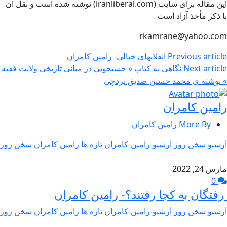
این مقاله برای سایت (iranliberal.com) نوشته شده است و نقل آن
با ذکر مأخذ آزاد است
rkamrane@yahoo.com
Previous article
انقلابهای خیالی- رامین کامران
Next article
نگاهی به کتاب « جستجویی در مبانی تاریخی ولایت فقیه
» نوشته ی محمد حسین صدیق یزدچی
رامین کامران
More By رامین کامران
آرشیو سخن روز
آرشیو-رامین-کامران
تازه ها
رامین کامران
سخن روز
مارس 24, 2022
0
رفتگان به کجا رفتند؟- رامین کامران
آرشیو سخن روز
آرشیو-رامین-کامران
تازه ها
رامین کامران
سخن روز