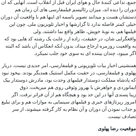
جمع، تداعی کنندۀ حال و هوای ایران قبل از انقلاب است. آنهایی که آن
دوران را دیده اند، میزان رئالیسم فیلمفارسی های آن زمان هم
دستشان هست و میدانند تصویر باسمه ای اینها هم با واقعیت آن دوران
خیلی کمتر فاصله ندارد تا گزارشها و اخبار تلویزیون ملی. چون این
فیلمها هم، به نوبۀ خویش، ظاهر واقع نما داشتند، ولی
واقعگرایی شان، در حقیقت، زاده از رعایت یک رشته کد هایی بود که
به واقعیت روزمره ارجاع میداد، بدون آنکه انعکاس آن باشد که البته
اگر میبود، چندان بیننده ای به سوی خود جلب نمیکرد.
همنشینی اخبار بیات تلویزیونی و فیلمفارسی، امر جدیدی نیست. دربار
پهلوی و فیلمفارسی، در حقیت مکمل استتیک همدیگر بودند. بیخود نبود
که پادشاه مملکت دوستدار فیلمهای وحدت بود، مادرش دوستدار بیک
ایمانوردی و خواهرش با بهروز وثوقی روی هم میریخت. ذوق
زیبا پسندی آنها در این حد بود و هیچگاه هم از آن فراتر نرفت. اگر
امروز رپرتاژهای خبری و فیلمهای سینمایی به موازات هم و برای تبلیغ
و جذاب نمودن آن دوران و آن نظام به کار گرفته میشوند، از سر
تصادف نیست.
موقعیت رضا پهلوی