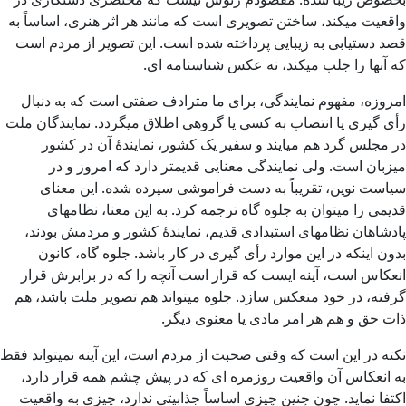
واقعیت میکند، ساختن تصویری است که مانند هر اثر هنری، اساساً به
قصد دستیابی به زیبایی پرداخته شده است. این تصویر از مردم است
که آنها را جلب میکند، نه عکس شناسنامه ای.
امروزه، مفهوم نمایندگی، برای ما مترادف صفتی است که به دنبال
رأی گیری یا انتصاب به کسی یا گروهی اطلاق میگردد. نمایندگان ملت
در مجلس گرد هم میایند و سفیر یک کشور، نمایندۀ آن در کشور
میزبان است. ولی نمایندگی معنایی قدیمتر دارد که امروز و در
سیاست نوین، تقریباً به دست فراموشی سپرده شده. این معنای
قدیمی را میتوان به جلوه گاه ترجمه کرد. به این معنا، نظامهای
پادشاهان نظامهای استبدادی قدیم، نمایندۀ کشور و مردمش بودند،
بدون اینکه در این موارد رأی گیری در کار باشد. جلوه گاه، کانون
انعکاس است، آینه ایست که قرار است آنچه را که در برابرش قرار
گرفته، در خود منعکس سازد. جلوه میتواند هم تصویر ملت باشد، هم
ذات حق و هم هر امر مادی یا معنوی دیگر.
نکته در این است که وقتی صحبت از مردم است، این آینه نمیتواند فقط
به انعکاس آن واقعیت روزمره ای که در پیش چشم همه قرار دارد،
اکتفا نماید. چون چنین چیزی اساساً جذابیتی ندارد، چیزی به واقعیت