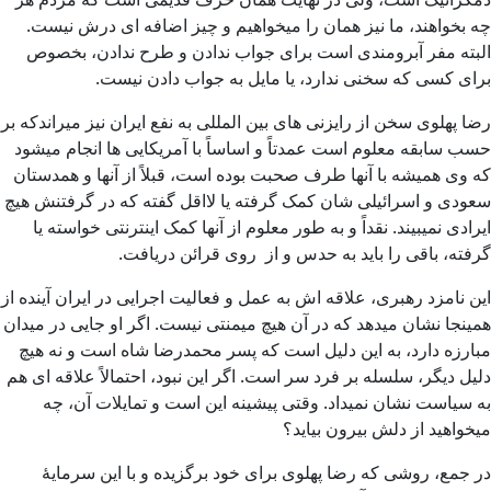
چه بخواهند، ما نیز همان را میخواهیم و چیز اضافه ای درش نیست.
البته مفر آبرومندی است برای جواب ندادن و طرح ندادن، بخصوص
برای کسی که سخنی ندارد، یا مایل به جواب دادن نیست.
رضا پهلوی سخن از رایزنی های بین المللی به نفع ایران نیز میراندکه بر
حسب سابقه معلوم است عمدتاً و اساساً با آمریکایی ها انجام میشود
که وی همیشه با آنها طرف صحبت بوده است، قبلاً از آنها و همدستان
سعودی و اسرائیلی شان کمک گرفته یا لااقل گفته که در گرفتنش هیچ
ایرادی نمیبیند. نقداً و به طور معلوم از آنها کمک اینترنتی خواسته یا
گرفته، باقی را باید به حدس و از روی قرائن دریافت.
این نامزد رهبری، علاقه اش به عمل و فعالیت اجرایی در ایران آینده از
همینجا نشان میدهد که در آن هیچ میمنتی نیست. اگر او جایی در میدان
مبارزه دارد، به این دلیل است که پسر محمدرضا شاه است و نه هیچ
دلیل دیگر، سلسله بر فرد سر است. اگر این نبود، احتمالاً علاقه ای هم
به سیاست نشان نمیداد. وقتی پیشینه این است و تمایلات آن، چه
میخواهید از دلش بیرون بیاید؟
در جمع، روشی که رضا پهلوی برای خود برگزیده و با این سرمایۀ