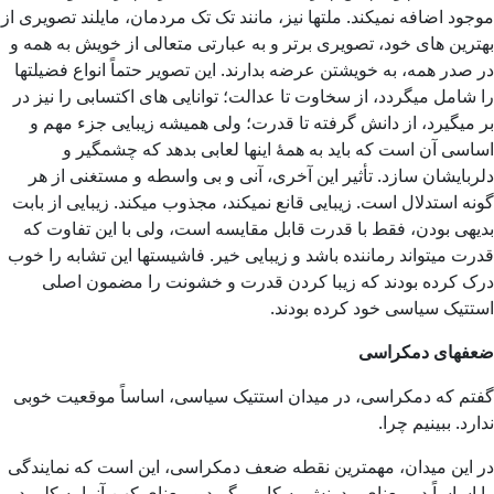
موجود اضافه نمیکند. ملتها نیز، مانند تک تک مردمان، مایلند تصویری از
بهترین های خود، تصویری برتر و به عبارتی متعالی از خویش به همه و
در صدر همه، به خویشتن عرضه بدارند. این تصویر حتماً انواع فضیلتها
را شامل میگردد، از سخاوت تا عدالت؛ توانایی های اکتسابی را نیز در
بر میگیرد، از دانش گرفته تا قدرت؛ ولی همیشه زیبایی جزء مهم و
اساسی آن است که باید به همۀ اینها لعابی بدهد که چشمگیر و
دلربایشان سازد. تأثیر این آخری، آنی و بی واسطه و مستغنی از هر
گونه استدلال است. زیبایی قانع نمیکند، مجذوب میکند. زیبایی از بابت
بدیهی بودن، فقط با قدرت قابل مقایسه است، ولی با این تفاوت که
قدرت میتواند رماننده باشد و زیبایی خیر. فاشیستها این تشابه را خوب
درک کرده بودند که زیبا کردن قدرت و خشونت را مضمون اصلی
استتیک سیاسی خود کرده بودند.
ضعفهای دمکراسی
گفتم که دمکراسی، در میدان استتیک سیاسی، اساساً موقعیت خوبی
ندارد. ببینیم چرا.
در این میدان، مهمترین نقطه ضعف دمکراسی، این است که نمایندگی
را اساساً در معنای مدرنش به کار میگیرد و معنای کهن آنرا به کلی در