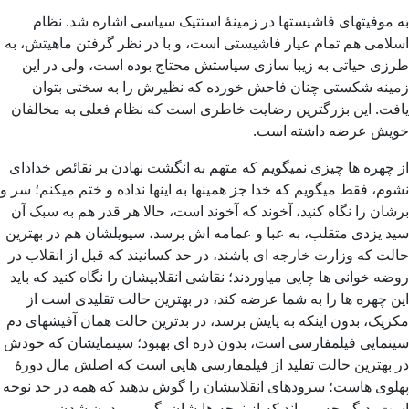
به موفیتهای فاشیستها در زمینۀ استتیک سیاسی اشاره شد. نظام
اسلامی هم تمام عیار فاشیستی است، و با در نظر گرفتن ماهیتش، به
طرزی حیاتی به زیبا سازی سیاستش محتاج بوده است، ولی در این
زمینه شکستی چنان فاحش خورده که نظیرش را به سختی بتوان
یافت. این بزرگترین رضایت خاطری است که نظام فعلی به مخالفان
خویش عرضه داشته است.
از چهره ها چیزی نمیگویم که متهم به انگشت نهادن بر نقائص خدادای
نشوم، فقط میگویم که خدا جز همینها به اینها نداده و ختم میکنم؛ سر و
برشان را نگاه کنید، آخوند که آخوند است، حالا هر قدر هم به سبک آن
سید یزدی متقلب، به عبا و عمامه اش برسد، سیویلشان هم در بهترین
حالت که وزارت خارجه ای باشند، در حد کسانیند که قبل از انقلاب در
روضه خوانی ها چایی میاوردند؛ نقاشی انقلابیشان را نگاه کنید که باید
این چهره ها را به شما عرضه کند، در بهترین حالت تقلیدی است از
مکزیک، بدون اینکه به پایش برسد، در بدترین حالت همان آفیشهای دم
سینمایی فیلمفارسی است، بدون ذره ای بهبود؛ سینمایشان که خودش
در بهترین حالت تقلید از فیلمفارسی هایی است که اصلش مال دورۀ
پهلوی هاست؛ سرودهای انقلابیشان را گوش بدهید که همه در حد نوحه
است، دیگر چه میماند که از نوحه هایشان بگویم، مدرن شدن