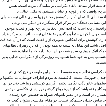
حاشیه قرار میدهد. پایۀ دمکراسی بر نمایندگی مردم است، همین
مردم واقعی که در کوچه و خیابان میبینیم، نه ملتی خیالی یا
افسانه ای. البته این کار از کوشش محض زیبا سازی خالی نیست، ولی
این مساعی هیچگاه در مرکز قرار نمیگیرد. در دمکراسی نوعی
واقعبینی پایه است که ایده آلش انعکاس هر چه بهتر واقعیت موجود
است و زیبا کردن حتماً بزرگترین دغدغۀ‌ آن نیست. آنچه در مرکز قرار
دارد، کوشش برای انعکاس تصویری از واقعیت است که در آن صداقت
اصل باشد. این تمایل به شبیه به همه بودن را که نزد رهبران نظامهای
دمکراتیک میبینیم، سرچشمه در این ادعا دارد که ما نمایندۀ شما
هستیم، پس به خود شما شبیهیم… روزمرگی از دمکراسی جدایی پذیر
نیست.
دمکراسی نظام طبقۀ متوسط است و این طبقه در هیچ کجای دنیا
چندان فتوژنیک نیست. کافیست به مردم اطراف خودمان، به عکسها و
فیلمهای خانوادگی، نگاهی بکنیم. اگر هم کوششی زیبا شناختی در آنها
به کار رفته باشد که از دورۀ رواج گرفتن دوربینهای عکاسی مردمی
بسیار نادر است و در عصر تلفنهای همراه به حضیض خود رسیده،
حاصلش چندان چشمگیر نیست. در مقام مقایسه، میتوان گفت که
استعداد طبقات زحمتکش، برای میدان دادن به زیبایی بسیار بالاتر