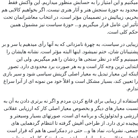
میکنیم و این امتیاز را به حسابش منظور میداریم. این واکنش فقط
محدود به حوزۀ سنجش هنر و آثار هنری نیست. اگر بخواهیم کالایی هم
بخریم، زیبائیش در تصمیمان مؤثر است، در انتخاب معاشرانمان تحت
تأثیر این عامل قرار میگیریم و… حوزۀ سیاست نیز مشمول همین
حکم کلی است.
زیبایی در سیاست، به چهرۀ نامزدانی که به آنها رأی میدهیم یا سر و بر
پشتیبانان شان، ختم نمیشود. اینها البته مؤثر است. نشانه هایشان را
میبینیم و گاه در نظر سنجی ها ردشان را هم میگیریم. ولی این
ابتدایی ترین وجه کار است و به هر صورت برد محدودی دارد. تصور
اینکه این معیار تبدیل به معیار اصلی گزینش سیاسی شود و سیر بازی
را تعیین کند، بسیار مشکل است و اقلاً خود من نمونه ای از آنرا سراغ
ندارم.
استفاده از زیبایی برای قانع کردن مردم و اگر نه برتری دادن به آن به
نسبت معیار های دیگر و بخصوص معیار اصلی کار که ارزیابی عقلانی
ارزشی و ایدئولوژیک و برنامه ای است، صورتهای بسیار وسیعتر و
پیچیده تری دارد. از طراحی آفیش گرفته تا انتظام گردهمایی های
جمعی، نشریات، نماد ها و… حتی در دمکراسی ها هم که قرار است
انتخاب عقلانی معیار و اساس باشد، وجه استتیک کار اهمیت دارد و