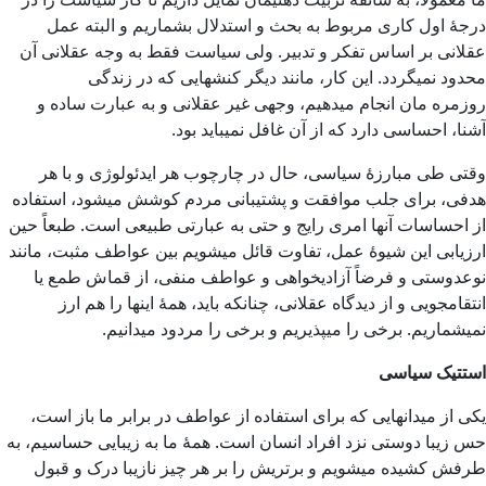
درجۀ اول کاری مربوط به بحث و استدلال بشماریم و البته عمل
عقلانی بر اساس تفکر و تدبیر. ولی سیاست فقط به وجه عقلانی آن
محدود نمیگردد. این کار، مانند دیگر کنشهایی که در زندگی
روزمره‌ مان انجام میدهیم، وجهی غیر عقلانی و به عبارت ساده و
آشنا، احساسی دارد که از آن غافل نمیباید بود.
وقتی طی مبارزۀ سیاسی، حال در چارچوب هر ایدئولوژی و با هر
هدفی، برای جلب موافقت و پشتیبانی مردم کوشش میشود، استفاده
از احساسات آنها امری رایج و حتی به عبارتی طبیعی است. طبعاً حین
ارزیابی این شیوۀ عمل، تفاوت قائل میشویم بین عواطف مثبت، مانند
نوعدوستی و فرضاً آزادیخواهی و عواطف منفی، از قماش طمع یا
انتقامجویی و از دیدگاه عقلانی، چنانکه باید، همۀ اینها را هم ارز
نمیشماریم. برخی را میپذیریم و برخی را مردود میدانیم.
استتیک سیاسی
یکی از میدانهایی که برای استفاده از عواطف در برابر ما باز است،
حس زیبا دوستی نزد افراد انسان است. همۀ ما به زیبایی حساسیم، به
طرفش کشیده میشویم و برتریش را بر هر چیز نازیبا درک و قبول