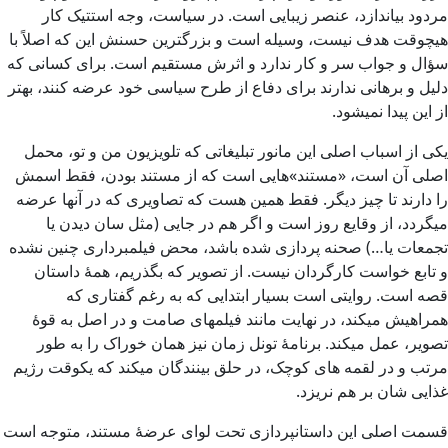
مردود بیاندازد، عنصر زیبایی است. در سیاست، وجه استتیک کار
هیچوقت هدف نیست، وسیله است و بزرگترین حسنش این که اصلاً با
سؤال و جواب سر و کار ندارد و اثرش مستقیم است. برای کسانی که
دلیل و برهانی ندارند برای دفاع از طرح سیاسی خود عرضه کنند، بهتر
از این پیدا نمیشود.
یکی از اسباب اصلی این مانور تبلیغاتی که تلویزیون من و تو، محمل
اصلی آن است، «مستند»هایی است که از مستند بودن، فقط اسمش
را دارند تا چیز دیگر. فقط همین هست که تصاویری که در آنها عرضه
میگردد، از وقایع روز است و اگر هم در جایی (مثل سان دیدن یا
تجمعات یا…) صحنه پردازی شده باشد، محض فیلمبرداری چنین نشده
و تابع خواست کارگردان نیست. از تصویر که بگذریم، همۀ ‌داستان
قصه است. روایتی است بسیار ابتدایی که به رغم گفتاری که
همراهیش میکند، در نهایت مانند فیلمهای صامت و در اصل به قوۀ
تصویر، عمل میکند. برنامۀ تونل زمان نیز همان خوراک را به طور
مرتب و در لقمه های کوچک، در حلق بینندگان میکند که یکوقت رژیم
غذایی شان بر هم نریزد.
قسمت اصلی این داستانپردازی تحت لوای عرضۀ مستند، متوجه است