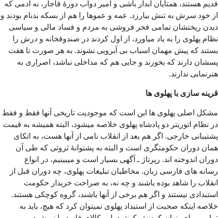
قدیم هستند، همتایان آبدار باشی و امیر دواب دورۀ قاجار، نه آدمی که
از خود سرش به تنش بیارزد. عمه و عموها را هم از بسکه بدنام بودند و
دیدن ریختشان تمامی فخر فروشی به مردم و فساد مالی و سیاسی
نظام پهلوی را به یاد میاورد، از اول کردند در صندوقخانه و درش را
بستند که پیش مهمان اسباب بی آبرویی نشوند. به هر صورت تا هفت
پسشان دارند که بخورند و جایی هم که مداخلی نباشد، اصراری به
هنرنمایی ندارند.
قرینه سازی با پهلوی ها
مشکل اصلی پهلوی ها این است که موجودیت تاریخی آنها فقط و فقط
در نظام اتوریتر دو پادشاه پهلوی خلاصه میشود، البته همیشه به قیمت
پشتیبانی خارجی. اگر هم بعد از انقلاب نامی از آنها هست، به اتکای
همان دوران حکومتگری است و البته به پشتوانۀ ثروتی که طی آن
دوران اندوخته اند. رپرتاژ ـ آگهی بسیار است و میبینیم، در انواع
رسانه های فارسی زبان. مخاطبان تبلیغات پهلوی، چه دوران قبل از
انقلاب را شاهد بوده باشند و چه نه، به صراحت خریدار حکومت
استبدادی نیستند و اگر هم برخی از آنها باشند، گروه کوچکی هستند.
خلاصه اینکه صحبت از استبداد پهلوی نمیتوان کرد که هیچ، باید به
تمامی برای پنهان کردنش کوشید. این کالای فاسد را نمیشود