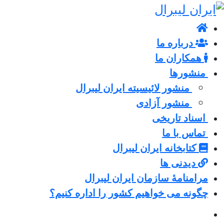
درباره ما
همکاران ما
منشورها
منشور لائیسیته ایران لیبرال
منشور آزادی
اسناد تاریخی
تماس با ما
کتابخانه ایران لیبرال
دیدنی ها
مرامنامۀ سازمان ایران لیبرال
چگونه می خواهیم کشور را اداره کنیم؟