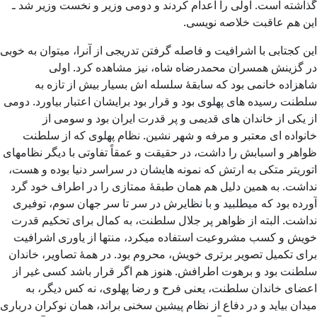
گذاشته است. اولی را اعدام کردند و دومی وزیر و نخست وزیر شد ـ
این هم عاقبت خلاصه نویسی.
این کجتابی با اشرافیت و فاصله گرفتن تدریجی از آنرا، میتوان به خوبی
در گزینش همسران محمدرضاه شاه، نیز مشاهده کرد. اولی
شاهزاده خانمی بود که سابقۀ سلسله اش بسیار بیش از تازه به
سلطنت رسیده های پهلوی بود و قرار بود برایشان اعتبار بیاورد. دومی
از یکی از خاندان های قدیمی و پر قدرت ایران بود و سومی از
خانواده ای معتبر و مرفه و شهر نشین. نظام پهلوی که از سلطنت
ظواهر و اسبابش را داشت، در حقیقت و عمقاً تفاوتی با دیگر نظامهای
اتوریتر متکی به ارتش که نمونه هایشان در سراسر دنیا بوده و هست،
نداشت. به همین دلیل هم همان طبقۀ ممتازی را در اطراف خود گرد
آورده بود که میطلبید و با نظایرش در سر تا سر جهان سوم، توفیری
نداشت. البته از ظواهر پر جلال سلطنت، به کمال برای تحکیم قدرت
خویش و کسب مشروعیت استفاده میکرد، منتها از یاوری اشرافیت
برای تکمیل تصویر برتری خویش، محروم بود. در همۀ تصاویر، خاندان
سلطنت بود و برهوت اطرافش. هنوز هم اگر قرار باشد کسی غیر از
اعضای خاندان سلطنت، یعنی فرح و رضا پهلوی، نه کس دیگر، به
میدان بیاید و در دفاع از نظام پیشین سخنی براند، همان نوکران درباری