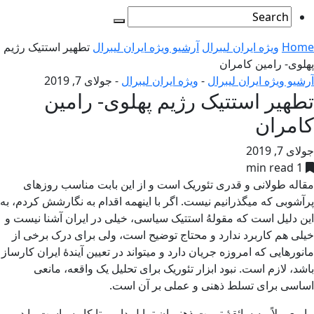
Home
ویژه ایران لیبرال
آرشیو ویژه ایران لیبرال
تطهیر استتیک رژیم
پهلوی- رامین کامران
آرشیو ویژه ایران لیبرال
-
ویژه ایران لیبرال
-
جولای 7, 2019
تطهیر استتیک رژیم پهلوی- رامین
کامران
جولای 7, 2019
1 min read
مقاله طولانی و قدری تئوریک است و از این بابت مناسب روزهای
پرآشوبی که میگذرانیم نیست. اگر با اینهمه اقدام به نگارشش کردم، به
این دلیل است که مقولهُ استتیک سیاسی، خیلی در ایران آشنا نیست و
خیلی هم کاربرد ندارد و محتاج توضیح است، ولی برای درک برخی از
مانورهایی که امروزه جریان دارد و میتواند در تعیین آیندۀ ایران کارساز
باشد، لازم است. نبود ابزار تئوریک برای تحلیل یک واقعه، مانعی
اساسی برای تسلط ذهنی و عملی بر آن است.
ما معمولاً، به سائقۀ تربیت ذهنیمان تمایل داریم تا کار سیاست را در