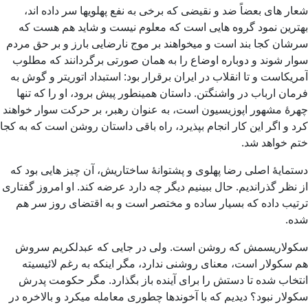
شعار های بعضاً ضد و نقیضی که برخی به نفع پهلویها سر داده اند،
بهترین نمود گروه هایی است که معلوم نیست و شاید هم هست که
سرشان کجا بند است و میخواهند بر موج نارضایی بارز و بر حق مردم
سوار شوند و دوباره اوضاع را به همان صورتی برگردانند که مطلوب
آمریکاست و تا انقلاب در ایران برقرار بود: استبداد اتوریتر و گوش به
فرمان ارباب در واشنگتن. داستان همینطور پیش برود، او را که تنها
چهرۀ مشهور اپوزیسیون است، به عنوان رهبر، بر حرکت سوار خواهند
کرد و اگر این کار انجام بپذیرد، راه باقی داستان روشن است که به کجا
ختم خواهد شد.
دستمایۀ اصلی رضا پهلوی و پشتوانۀ ساختاریش، آن چیز هایی بود که
از نظر گذراندیم. حال ببینیم دیگر چه دارد عرضه کند. او امروز گفتاری
ترتیب داده که بسیار ساده و مختصر است و به اقتضای روز سر هم
شده.
سکولاریسمش که روشن است. ولی در جایی که عبدلکریم سروش
هم سکولار است، معنای روشنی ندارد، مگر اینکه به رغم لائیسیته
انتخاب شده تا دستش را برای آینده باز بگذارد. مگر حکومت پدرش
سکولار نبود؟ دیدیم که با آخوندها چطوری معامله میکرد و بالاخره در