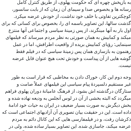
به بازپخش چهره ای که حکومت پهلوی، از طریق کنترل کامل
رسانه ها و بخصوص صدا و سیمای آن زمان که از بابت سانسور،
کوچکترین تفاوتی با خلف خود نداشت، از خودش عرضه میکرد.
گذشت سالها، این تصاویر باسمه ای را، بخصوص برای کسانی که برای
اول بار به آنها مینگرند، از پس زمینۀ سیاسی و اجتماعی آنها منتزع
میکند و کمابیش به همان صورتی به نظر مردم میرساند که فیلمهای
سینمایی: رؤیای کمابیش بریده از واقعیت اطرافش، اما در عمل
رهنمون به بازسازی همان پس زمینۀ سیاسی که در فیلم فقط
گوشه هایی از آن پیداست و خودش تحت هیچ عنوان قابل عرضه
نیست.
وجه دوم این کار، خوراک دادن به مخاطبی که قرار است به طور
غیر مستقیم دلسپردۀ پیام سیاسی این فیلمهای عملاً صامت و
ستارگان درگذشته اش بشود، از فرهنگ عامیانۀ دوران پهلوی فراهم
میگردد که البته بخشی از آن در لوس آنجلس به ودیعه نهاده شده و
بخش دیگرش به صورت بسیار ضعیف در ایران به حیات خود ادامۀ
داده است. این در حقیقت بیان تصویری آن آزادیهای اجتماعی است که
ذکرشان رفت، و در فیلمفارسی هایی که این کانال دائم به مردم
عرضه میکند، جاسازی شده. این تصاویر بسیار ساده شده، ولی در