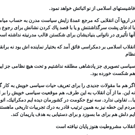
فاشیستهای اسلامی از نو اثباتش خواهد نمود.
در اروپا آن انقلابی كه مرجع عمدهٌ زایش سیاست مدرن به حساب میامد
با ادعای پشت سرگذاشتنش و یا با قصد پاك كردن نشانش برای رجوع ب
آنها تأثیری در ناتوانی بنیادیشان
برای شكستن قالب مدرنیته نداشته اس
نظام
سیاسی تصویری جز پادشاهی مطلقه نداشتیم و تحت هیچ نظامی جز این
هم شكست خورده بود.
اگر هم ما مقولات جدیدی را برای تعریف حیات سیاسی خویش به كار گ
نه این. ما از آن انقلاب به
این طرف، هم موقعیت سیاسی خویش را بر اس
یا… تفاوتی ندارد. سه نوع حكومت در كشورمان
دیده ایم دمكراتیك، اتو
مردم این خطه نیز به همین ترتیب قادر به درك تجربیات تاریخی ماهس
ایم دلش هم برای
ما بسوزد و برای دستیابی به هدف یاریمان كند.
انقلاب مشروطیت هنوز پایان نیافته است