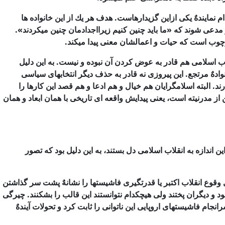
م نمایندهٌ یكی ازاین گزیدارهاست. هدف هر یك از این خانواده ها
مدعی شوند كه «ما باید چنین كنیم زیرااجدادمان چنین میكردند».
چارچوب است كه حیات و اعمالشان معنی پیدا میكند.
اب اسلامی هم
قادر به عوض كردن آن نبوده و نیست. به این دلیل
ادهٌ مرتجع. این پیروزی نه قادر
به حذف دیگر انتخابهای سیاسی
ند. البته اسلامگرایان هم خیال و هم
ادعا و هم قصد این كارها را
از مدرنیته است، یعنی پیدایش واقعه ای تاریخی با همان
ابعاد و همان
ن اندازه
به انقلاب اسلامی دل بستند، به این دلیل بود كه تصور
وقوع انقلاب
اكتبر یا قدرتگیری فاشیستها را نشانهٌ پشت سر گذاشتن
د و دیگران پختند
ولی هیچكدام نتوانستند این قالب را بشكنند. چیرگی
رانجام فاشیستهای
اروپایی این ناتوانی را ثابت كرد و تحولات آیندهٌ