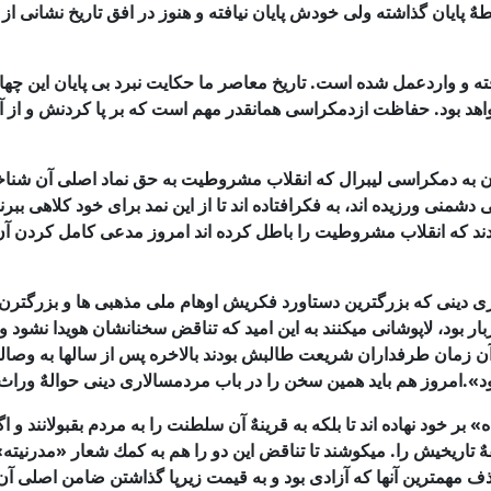
ٌ پایان
گذاشته ولی خودش پایان نیافته و هنوز در افق تاریخ نشانی از پ
 واردعمل شده است. تاریخ معاصر ما حكایت نبرد بی پایان این چهار هم
نخواهد بود. حفاظت ازدمكراسی همانقدر مهم است كه بر پا كردنش و از
ن
به دمكراسی لیبرال كه انقلاب مشروطیت به حق نماد اصلی آن شن
شمنی ورزیده اند، به فكرافتاده اند تا از این نمد برای خود كلاهی ب
د كه انقلاب
مشروطیت را باطل كرده اند امروز مدعی كامل كردن آن 
ی دینی كه
بزرگترین دستاورد فكریش اوهام ملی مذهبی ها و بزرگتر
بود، لاپوشانی میكنند به این
امید كه تناقض سخنانشان هویدا نشود و
 زمان طرفداران شریعت طالبش بودند بالاخره
پس از سالها به وصال
.امروز هم باید همین سخن را در باب مردمسالاری دینی حوالهٌ وراث
» بر خود
نهاده اند تا بلكه به قرینهٌ آن سلطنت را به مردم بقبولانند و ا
هٌ تاریخیش را. میكوشند
تا تناقض این دو را هم به كمك شعار «مدرنیت
ذف مهمترین آنها كه آزادی بود و به قیمت
زیرپا گذاشتن ضامن اصلی آن