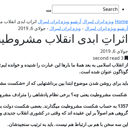
Home
ویژه ایران لیبرال
آرشیو ویژه ایران لیبرال
اثراتِ ابدی انقلاب
آرشیو ویژه ایران لیبرال
-
ویژه ایران لیبرال
-
جولای 6, 2019
اثراتِ ابدی انقلاب مشروطی
جولای 6, 2019
3 second read
از انقلاب اسلامی به بعد همهٌ ما بارها این عبارت را شنیده و خوا
گوناگون عنوان شده است.
باید برای روشن شدن موضوع ابتدا بین برداشتهایی كه از «شكست 
شكست مشروطیت یعنی چه؟
برخی نظام پادشاهی را مترادف مشروط
1357 به حساب شكست مشروطیت میگذارند. بعضی شكست دولت بختیار را شكست
گروهی هم اصولاً بر این عقیده اند كه
وقتی در كشوری انقلاب جدیدی واق
این سه سخن با هم بی ارتباط هم نیست. باید به ترتیب سنجیدشان.