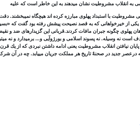
ی به انقلاب مشروطیت نشان میدهند به این خاطر است كه علیه
ی
مشروطیت با استبداد پهلوی مبارزه كرده اند هیچگاه نمیبخشند. دقت 
ی از خیرخواهانی كه به
قصد نصیحت پیشش رفته بود گفت كه «بسیا
هان پهلوی چگونه جبران مافات كردند.قربانی این گزیدارهای ضد و نق
دف است نه وسیله. نه پسوند اسلامی و بورژوآیی و… برمیدارد
و نه میت
ایان
نیافتن انقلاب مشروطیت یعنی ادامه داشتن نبردی كه از یك قرن
رعصر جدید در صحنهٌ تاریخ
هر مملكت جریان مییابد. چه در آن شركت 