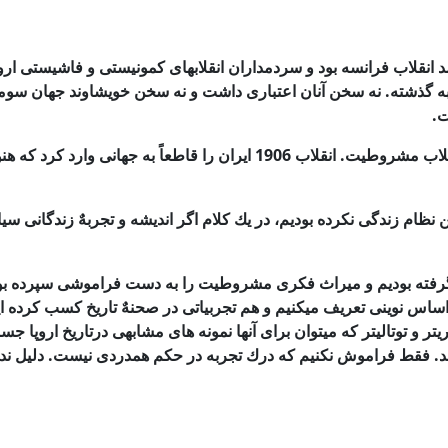
 انقلاب
فرانسه بود و سردمداران انقلابهای كمونیستی و فاشیستی اروپ
ه گذشته. نه سخن آنان
اعتباری داشت و نه سخن خویشاوند جهان سومی
ت.
انقلاب اسلامی بر دمكراسی فائق آمد كه بختیار نماینده اش بود نه برانقلاب مشر
 نظام
زندگی نكرده بودیم، در یك كلام اگر اندیشه و تجربهٌ زندگانی 
رفته
بودیم و میراث فكری مشروطیت را به دست فراموشی سپرده بو
اس نوینی تعریف میكنیم و هم
تجربیاتی در صحنهٌ تاریخ كسب كرده ای
ریتر و توتالیتر كه میتوان برای آنها نمونه های مشابهی درتاریخ اروپا ج
تند. فقط فراموش نكنیم كه درك تجربه در حكم همدردی نیست. دلیل ن