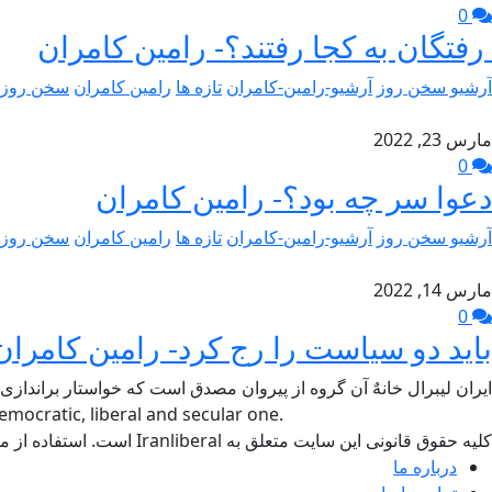
0
رفتگان به کجا رفتند؟- رامین کامران
آرشیو سخن روز
آرشیو-رامین-کامران
تازه ها
رامین کامران
سخن روز
مارس 23, 2022
0
دعوا سر چه بود؟- رامین کامران
آرشیو سخن روز
آرشیو-رامین-کامران
تازه ها
رامین کامران
سخن روز
مارس 14, 2022
0
باید دو سیاست را رج کرد- رامین کامران
ایران لیبرال خانهٌ آن گروه از پیروان مصدق است که خواستار براندازی
mocratic, liberal and secular one.
کلیه حقوق قانونی این سایت متعلق به Iranliberal است. استفاده از مطالب سایت با ذکر منبع آزاد است.
درباره ما