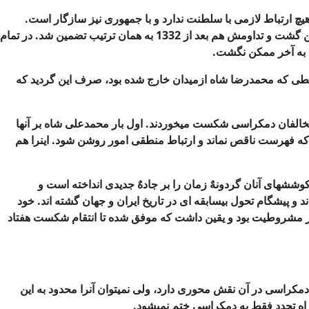
یچ ارتباط
لازمی با سلطنت ندارد و با جمهوری نیز سازگار است.
مش هم بعد از 1332 به همان ترتیب
تضمین شد. در تمام
 به آخر ممكن نگشت.
ی كه محمدرضا شاه ازمیدان خارج شده بود، صرف این گردید كه
خالفان
دمكراسی شكست میخوردند. اول بار محمدعلی شاه بر آنها
كه فهرست ناقص نماند و ارتباط
منطقی امور روشن شود. اینرا هم
و كوششهای
آنان گردونهٌ زمان را بر جادهٌ جدیدی انداخته است و
د و پیشگام تحول بیسابقه
ای در تاریخ ایران و جهان گشته اند. خود
در مشروطیت بود و یقین داشت كه موفق شده تا
انتقام شكست هفتاد
دمكراسی در آن نقش
محوری دارد، ولی نمیتوان آنرا محدود به این
 راه تجدد فقط به دمكراسی ختم نمیشود.