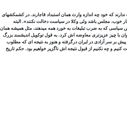
ندارند
كه خود چه اندازه وارث همان استبداد قاجارند. در كشمكشهای
ر خوب، مجلس باشد ولی وكلا در سیاست
دخالت نكنند». البته
یض سیاسی كه به ضرب تبلیغات به خورد همه
میدهند، مثل همیشه همان
وان با چیز عزیزتری معاوضه اش كرد. به قول توكویل اندیشمند بزرگ
 پیش بر سر
آزادی در ایران درگرفته و هنوز به نتیجه ای كه مطلوب
كنیم و چه نكنیم از قبول نتیجه اش
ناگزیر خواهیم بود. حكم تاریخ