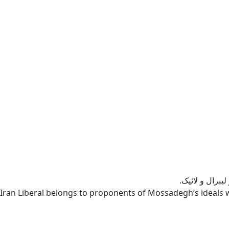
یبرال و لائیک.
Iran Liberal belongs to proponents of Mossadegh’s ideals w