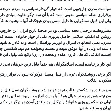
سیاست مدرن چارچوبی است كه چهار گزیدار سیاسی به مردم عرضه م
برقراری نظام سیاسی معینی
است كه با آن سه دیگر تفاوت بنیادی دار
ولی این قبیل سنتگرایی ها دلیل سنتی بودن
هیچكدام آنها نمیشود. همهٌ 
مشروطیت ترجمان تجدد سیاسی بود در صحنهٌ تاریخ ایران. این چارچوب
روشن كه انقلاب اسلامی
حاصل پیروزی یكی از چهار خانواده ایست كه 
مدرن، یعنی انتخابهای لیبرال و اتوریتر ورادیكال است و نه قادر به ناب
داشته اند ولی در آنها موفق نبوده و نیستند ونخواهند هم بود. شكست
اهمیت اتفاقی كه طی قرون هفده و هجده در اروپا واقع شد واول این قار
این كار بر نیامده است، اسلامگرایان هم حتماً قابل ترین حریفان تجدد
نی
اگر برخی روشنفكران غربی از قبیل میشل فوكو كه سودای فراتر رفتن 
میكردند انقلاب
مزبور قادر به شكستن قالب تجدد خواهد شد. روشنفكران نسل قبل از آ
مدرنیته شمرده
بودند. خیال همهٌ آنها به یك اندازه خام بود، نه لنین دفتر
اولی در حكم پیروزی
خانوادهٌ رادیكال بود و فائق آمدن دو دیگر در حكم 
ایران و ساقط شدن