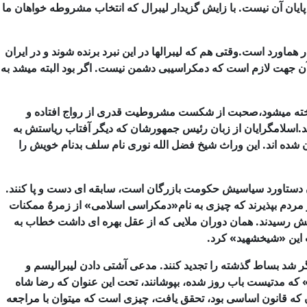
ایان آن
نیست. با زایش گزیدار لیبرال كه انتخاب مشروطه خواهان ما
اورد است.وقتی هم كه لیبرالها در این نبرد برنده شوند و در ایران
 آن جهت لازم است كه دمكراسیبی دشمن نیست. اگر بود البته میشد به
اخته میشود،صحبت از شكست مشروطیت قدری از رواج افتاده و
برند.اسلامگرایان از زبان رئیس جمهورشان كه دیگر آفتاب ریاستش به
شده اند. این وراث شیخ
فضل الله نوری نام سلف بدنام خویش را
ن دستاورد سیاسیش
حكومت بازرگان است، سابقه ای دست و پا كنند.
 مردم بپذیرند كه چیزی به نام«دمكراسی اسلامی» از زمرهٌ ممكنات
ش رسیدند. همان دوران ملایی كه از عقل بهره ای داشت
خطاب به
 این «شیخشهید» كرد.
گر شد
بساط گذشته را تجدید كنند. مدعی آشتی دادن لیبرالیسم و
ه» كه مدتیست باب روز شده،
بپوشانند، تحت این عنوان كه رضا شاه
 كه قانون اساسی بود، تحقق یافت، چیزی است كه
میتوان با مراجعه