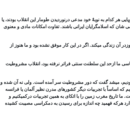
ایی هر كدام به
نوبهٌ خود مدعی درنوردیدن طومار این انقلاب بودند، یا
 شان كه اسلامگرایان ایرانی
باشند. تفاوت امكانات مادی و معنوی
وطیت. انقلاب 1906 ایران را قاطعاً به جهانی وارد كرد كه هنوزدر آن زندگی میكند. اگر در این كار موفق نشده بود و ما هنوز از
سیاسی ما ازحد این سلطنت سنتی فراتر نرفته بود، انقلاب مشروطیت
دیم، میشد گفت كه
دور مشروطیت سر آمده است. ولی نه آن شده و
م كه اساساً با تجربیات دیگر كشورهای
مدرن نظیر آلمان یا فرانسه
ست. ما تاریخ مغرب زمین را با اتكای به همین تجربیات دركمیكنیم و
دارد هركه فهمید چه اندازه برای رسیدن به دمكراسی مصیبت كشیده