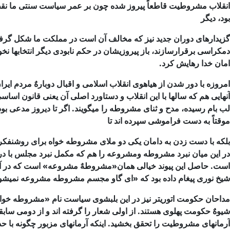
انقلاب مشروطیت قاطعاً پیروز شده چون بر عمر سیاست سنتی ما نقطه
بود، دیگر
گزیدارهای دوران جدید نیز كه مخالف آن است در مملكت ما شكل گرفته و
دمكراسی برقرارسازند، باز پیروزیشان در حكم نابودی دیگر انتخابها 
امان خدا رهایش كرد.
امروزه با دور شدن از هیاهوی انقلاب اسلامی و اقبال دوبارهٌ مردم ایرا
آنهایی هم كه سالها با این
انقلاب و دستاورد اصلی آن یعنی قانون اساسی د
لب بام
رسیده، مدح و ثنای مشروطه را میگویند. اگر تا دیروز مدعی بودن
موقتاً به دست فراموشی سپرده اند تا
بلكه با دست زدن به دامان یكی دو ملای مشروطه خواه برای روشنفكر
در این میان نبرد مشروطه ومشروعه را هم كه مكمل نبرد مجلس با دربار 
است. حاصل این پیوند خیالی همان«مشروطهٌ مشروعه» است كه در آن
شیخ نوری پیغام داده بود كه «ای گاو مجسم مشروطه مشروعه نمیشود»
مداحان حكومت اتوریتر نیز در این بلبشوی سیاست نام «مشروطه خواه
شیوهٌ حكومت پهلوی
هستند. از اولی شعار را گرفته اند و از دومی سابق
آرمانهای مشروطیت را تحقق بخشید.
اینكه آرمانهای مزبور چگونه با ح