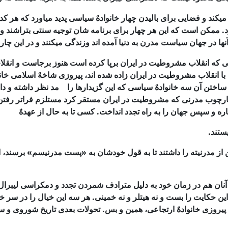
یكند و فضایی
برای بالیدن چهار خانوادهٌ سیاسی پدید میاورد كه هر كدا
د. ممكن است كه این هر چهار برای
برنامه شان توجیه سنتی بتراشند و 
آنها در جهان سیاست مدرن به دنیا آمده اند وزندگی میكنند و در این 
ی كه
انقلاب مشروطیت در ایران برپا كرده است هنوز برجاست و انقل
با انقلاب مشروطیت در ایران
زاده شده اند، پیروزی شاخهٌ اسلامی خانو
ود ساختن آن سه خانوادهٌ سیاسی كه این
گزیدارها را مد نظر داشته و دار
ن چارچوب مدرنی كه مشروطیت در ایران مستقر كرد
مستلزم فراتر رفتن 
ه و سپس جهان را به راه تجدد انداخت. كسی تا به حال از عهدهٌ
ستند.
از
مدرنیته را داشتند تا به قول خودشان به «پست مدرنیسم» برسند، ای
نان هم
در زمان خود به دلیل مترادف شمردن تجدد و دمكراسی لیبرال 
 این حكایت را
بست و نه هیتلر و نه خمینی. هر سه این خیال را در سر خو
پیروزی خانوادهٌ
ارتجاعی، همین و بس. تحولات بعدی تاریخ شوروی و س