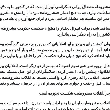
مشروطه مصداق ایرانی دمكراسی لیبرال است كه در كشور ما به دلای
سلطنت پهلوی هم به هیچ
اعتبار «مشروطه» نبود تا با رفتنش «مشر
عمر این سلسله هم مشكل اساسی مردم ایران جمع آوردن
پادشاهی پهل
ساقط شدن دولت لیبرال بختیار را میتوان شكست حكومت مشروطه به 
كشور را به راه دمكراسی بیاندازد.
ولی كوششهای وی در برابر انقلابیانی كه زیر پرچم خمینی گرد آمده بود
فائق آمد، بار دوم
رضا خان، بار سوم محمدرضا شاه و بار آخر هم خمینی.
باید اضافه كرد كه هیچ دلیلی ندارد شكست
آخر را قاطع تر یا نهایی تر
حال برویم سر شق سوم قضیه كه مهمتر از دو دیگر است. انقلابیان پیر
انقلابهای پیشین را
بی اعتبار كرده. اسلامگرایان از این اصل مستثنا نیست
خمینی انقلابی را كه رهبری كرد
واكنشی نسبت به انقلاب مشروطیت می
سال قبل و خفت و خواری سالهای بعد از آن را از حریفان
بستاند و دفتر
چرا.انقلاب مشروطیت شكست نخورده است
انقلاب مشروطیت ایران را به جادهٌ سیاست مدرن انداخت. سیاست م
شیوهٌ حكومت شمرد. نمیتوا
ن
زیرا در عصر جدید انتخابهای سیاسی به