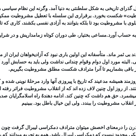
ل گذرای
تاریخی به شكل سلطنتی به دنیا آمد. وگرنه این نظام سیاسی ه
وطیت» شكست بخورد. برقراری این
سلسله با تعطیل مشروطیت ممكن گشت و تداو
وی با مشروطیت بود تا بلكه بتوانند به آزادی نفسی بكشند، كاری
كه تا
حساب آورد.مساعی بختیار، طی دوران كوتاه زمامداریش و در شرایط
ند بی
ثمر ماند. متأسفانه این اولین باری نبود كه آزادیخواهان ایران از م
 البته مورد اول دوام وقوام چندانی نداشت ولی باید به حسابش آورد 
 از باقی بشماریم تا آنرا مترادف شكست مطلق
مشروطیت بگیریم.
وزمند
همیشه مدعیند كه تاریخ با پیروزی آنها وارد مرحلهٌ نوینی شده 
ند. از روز اول چنین
لاف زده اند كه از انقلاب مشروطیت فراتر رفته ان
شمرد. حق هم داشت كه چنین كند. ادامه
دهندهٌ راه اسلامگرایان ص
 انقلاب مشروطیت را ببندد. ولی این خیال باطل بود. ببینیم
درن را درمعنای اخصش میتوان مترادف دمكراسی لیبرال گرفت چون 
 یكی محدود نیست كه دمكراسی لیبرال
باشد. همه به تجربه میدانند كه