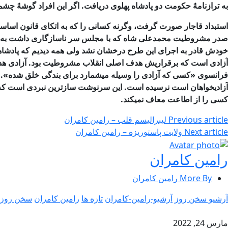
به ترازنامهٌ حكومت دو پادشاه پهلوی دریافت. اگر این
افراد گوشهٌ چشم
استبداد قاجار صورت گرفت، وگرنه كسانی را كه به اتكای قانون اساس
صدر مشروطیت
محمدعلی شاه كه با مجلس سر ناسازگاری داشت به یك
خودش قادر به اجرای این طرح درخشان نشد ولی همه
دیدیم كه پادشا
آزادی است كه برقراریش هدف اصلی انقلاب مشروطیت
بود. آزادی ه
فرانسوی «كسی كه آزادی را وسیله میشمارد برای بندگی خلق شده». پ
آزادیخواهان است
نرسیده است. این سرنوشت سازترین نبردی است كه د
كسی را از اطاعت معاف نمیكند.
Previous article
لیبرالیسم قلب – رامین کامران
Next article
ولایت پاستوریزه – رامین كامران
رامین کامران
More By رامین کامران
آرشیو سخن روز
آرشیو-رامین-کامران
تازه ها
رامین کامران
سخن روز
مارس 24, 2022