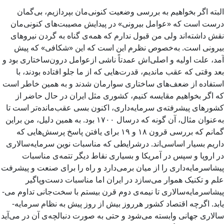
البته اگر بخواهیم به بررسی وضعیت کنونی‌‌­مان بپردازیم، بی‌­گمان
درست است که «عوامل بیرونی» در پیدایش مصیبت‌­های کنونی‌مان
نقش داشته‌­اند ولی من قبول ندارم که همه‌ی گناه به گردن نیروهای
بیرونی است. به‌خصوص نظرم این است که این «شکافی» که پیش
آمد، علت اولیه و اصلی‌­اش عمدتاً ناشی ازعوامل درون‌­ساختاری بود و
بعد وقتی که عقب ماندیم، قدرت‌­هایی که از ما جلو افتاده بودند، با
استفاده از ضعف­‌های ساختاری سوارمان شدند و به همین خاطر است
که اگر بخواهیم مقایسه کنیم، کشوری مثل ایران در حال حاضر از
کشورهای پیشرفته‌ی سرمایه‌­داری، اکنون بسی عقب‌­مانده‌­تر است تا
به‌عنوان مثال، آن گونه که درسال ۱۷۰۰ بود. به همین دلیل، من براین
گمانم که بررسی قرون ۱۸ و ۱۹ برای یافتن پاسخ پرسش­‌هایی که
داریم بسیار اساسی‌­اند. درشرایطی که مناسبات نوین سرمایه­‌سالاری
در اروپا و سپس در آمریکا و بسیاری نقاط دیگر تتمه‌­ی مناسبات
پیشاسرمایه‌­داری را از میان برمی‌­دارد و راه را برای صنعت و پیشرفت
علم و تکنیک هموار می‌­سازد در ایران اما مناسبات دست‌وپاگیر
پیشاسرمایه‌­سالاری تا نیمه‌ی دوم قرن بیستم با سخت‌جانی تداوم می‌­
یابد. اگرچه اقتصاد کشور هرروز بیش از روز پیش به نظام سرمایه‌­
سالاری جهانی وابسته می­‌شود و حتی به صورت دنبالچه‌­ی آن در می‌­آید