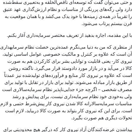
و حتی می­‌توان گفت که توسعه‌­ای ناقص‌­الخلقه و به‌تعبیری سقط‌­شده
دارد ولی رگه‌­های پررنگی از مناسبات و نظام ارزش‌­گذاری عهد عتیق
را تقریباً در همه‌­ی زمینه‌­ها با خود یدک می‌­کشد و با همان موقعیت به
قرن بیستم پرتاب می‌­شود.
با این مقدمه، اجازه بدهید از تعریف مختصر سرمایه‌­داری آغاز بکنم.
از منظری که من به دنیا می‌­نگرم عمده­‌ترین خصلت نظام سرمایه­داری
آن است که علاوه بر کنترل و مالکیت خصوصی عوامل اساسی تولید،
نیروی کار- یعنی قابلیت و توانایی بشر برای کارکردن هم به صورت
کالا در می‌­آید و در بازار مورد دادوستد قرار می‌گیرد. ناگفته روشن
است که علاوه بر نیروی کار منابع و فرآورده­‌های تولیدشده نیز عمدتاً
از طریق بازار مبادله می­‌شوند. تولید برای بازار در تقابل با تولید برای
مصرف شخصی – اگرچه جزء جدایی­‌ناپذیر نظام سرمایه­‌سالاری است
ولی به‌خودی خود نظام سرمایه­‌داری نیست. برای پیدایش و رشد
مناسبات سرمایه­‌سالارانه کالا شدن نیروی کار ­پیش‌شرط حتمی و لازم
است. برای این که نیروی کار بتواند به صورت کالا دربیاید، لازم است
تحولات دیگری هم صورت بگیرد.
پیداشدن عرضه­‌کنندگان آزاد نیروی کار که درگیر هیچ محدودیتی برای