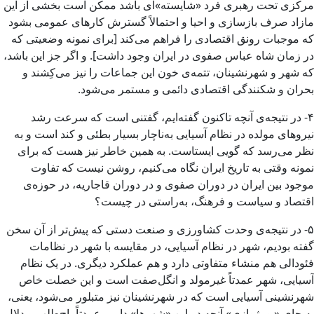
مركزی تحت رهبری فرد «شایسته»ای باشد ممكن است بخشی از این
مازاد صرف بازسازی و احیا و احتمالاً گسترش كارهای عمومی بشود
كه موجبات رونق اقتصادی را فراهم می‌­كند [برای نمونه وضعیتی كه
در زمان شاه عباس صفوی در ایران وجود داشت]. و اگر جز این باشد،
كه شهر و شهرنشینان، تتمه‌ی خون این جماعات را نیز می­‌كِشند و
بحران و شكنندگی اقتصادی دائمی و مستمر می‌­شود.
۴- در نتیجه‌ی آنچه تاكنون گفته­‌ایم، گفتنی است كه سرعت رشد
نیروهای مولده در نظام آسیایی به‌ناچار بسیار بطئی و كند است و به
نظر می­‌رسد كه گویی ایستاست. به همین خاطر نیز هست كه برای
نمونه وقتی به تاریخ ایران نگاه می‌­كنیم، روشن نیست كه تفاوت
موجود بین ایران در دوران صفوی و در دوران قاجاریه، در حوزه‌ی
اقتصاد و سیاست و فرهنگ، به‌راستی در چیست؟
۵- در نتیجه‌­ی وحدت كشاورزی و صنعت دستی كه پیش‌­تر از آن سخن
گفته بودیم، شهر در نظام آسیایی، در مقایسه با شهر در نظامات
فئودالی هم منشاء متفاوتی دارد و هم عملكرد دیگری. در یک نظام
آسیایی، شهر عمدتاً غیرمولد و انگل‌­صفت است و این خصلت خاص
شهرنشینی آسیایی است كه در شهرنشینان نیز متبلور می‌­شود، یعنی،
به جای «بورژوازی» آنچه در این «شهرها» داریم عمدتاً باج‌­طلب و دلال