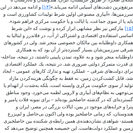
مرتفع‌­ترین دشت­‌های آسیایی ادامه می‌­یابد.»
[۱۴]
و ادامه می‌­دهد در این
سرزمین‌­ها، «آبیاری مصنوعی اولین شرط تولیدات كشاورزی است و
باید یا از سوی جماعت، یا ایالت و یا حكومت مركزی فراهم شود».
[۱۵]
ماركس نیز نظر مشابهی ابراز كرده و نوشت كه «این شرط
اساسی استفاده‌ی اقتصادی و اشتراكی از آب، در فلاندرز و ایتالیا به
همكاری داوطلبانه بین مالكان خصوصی منجر شد. ولی در كشورهای
شرقی سرزمین‌­شان بسیار گسترده‌­تر از آن بود كه به همكاری
اوطلبانه منجر شود و به علاوه، تمدن پایینی داشتند، در نتیجه، مداخله‌­
ی قدرت متمركز دولتی ضروری شد. در نتیجه، یك عملكرد اقتصادی
برای دولت‌­های شرقی – عملكرد تهیه و تدارك كارهای عمومی – ایجاد
شد، قابل كشت‌­كردن زمین،‌ نه فقط به چگونگی هزینه­‌كردن مازاد
تولید از سوی حكومت مركزی وابسته است، بلكه به‌شدت از انهدام یا
بی‌­توجهی به نظام‌­های آبیاری و لاروبی لطمه می­‌خورد. وجود مناطق
گسترده‌­ای كه در گذشته حاصلحیز بوده‌­اند – برای نمونه فلات پامیر و
پترا و خرابه‌­های موجود در یمن، ایالات بزرگی در مصر، ایران و
هندوستان، كه زمانی حاصل­خیز بوده ولی اكنون بی‌­حاصل و لم­‌یزرع
هستند- شواهدی نشان‌دهنده­‌ی همین رابطه­‌ی شكننده بین حاصل­خیزی
زمین و عملكرد دولت‌­هاست. این خصیصه هم­چنین توضیح می‌­دهد كه