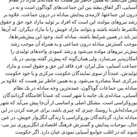
آسیایی، اگر اتفاق بیفتد بین این جماعت‌­های گوناگون است و نه در
درون این جماعت­ها. لازمه‌­ی پیدایش مبادله در درون جماعت، علاوه بر
رشد نیروهای مولده، این است كه افراد بر تولید مازاد خود حق و حقوق
بلاشرط داشته باشند و بتوانند مازاد خویش را با مازاد دیگران، كه آن‌ها
نیز باید در همین شرایط باشند، مبادله کنند. وجود این پیش­‌شرط‌­ها،
موجب گسترش مبادله درون جماعتی و به همراه آن موجب رشد
بیش‌تر نیروهای مولده می­‌شود و رشد عمودی واحدهای تولیدی را
امكان‌­پذیر می‌­سازد. ولی همان‌گونه كه پیش‌­تر گفته بودیم، در یك
جماعت آسیایی- مثل ایران- فرد فاقد این حق و حقوق است و مازاد
تولیدش، عمدتاً از سوی نمایندگان حكومت مركزی و یا خود حكومت
مركزی عملاً مصادره می‌­شود. و به همین خاطر نیز هست كه علاوه بر
مبادله بین جماعات گوناگون، عمده‌­ترین وجه مبادله در یك نظام
آسیایی، مبادله‌ی یك جانبه با شهر است كه عمدتاً اقامتگاه گردانندگان
بوروكراسی است. مشكل اصلی و اساسی از آن‌جا پیش می‌­آید كه شهر
درمبادله‌­اش با روستا، چیزی كه چیزی باشد، برای عرضه كردن در این
مبادله ندارد. گردانندگان بوروكراسی با زندگی انگل‌­وار خویش، در عین
حال، موجبات پیدایش و گسترش فرهنگ اقتصادی انگل‌­پروری نیز می‌­
شوند كه در اغلب جوامع آسیایی نمودی عیان دارد. اگر حكومت