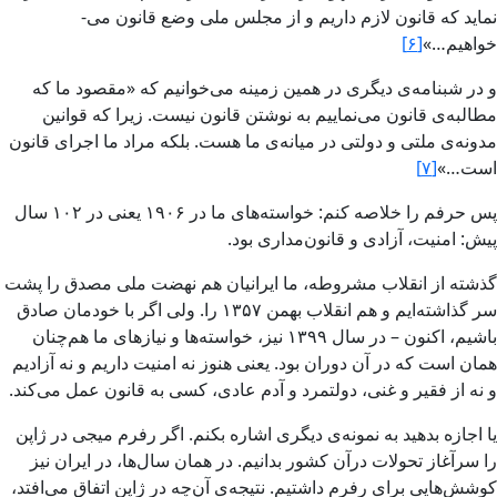
ماید که قانون لازم داریم و از مجلس ملی وضع قانون می‌­
خواهیم…»
[۶]
و در شب­نامه‌­ی دیگری در همین زمینه می‌­خوانیم که «مقصود ما که
مطالبه‌­ی قانون می‌­نماییم به نوشتن قانون نیست. زیرا که قوانین
مدونه‌ی ملتی و دولتی در میانه‌­ی ما هست. بلکه مراد ما اجرای قانون
است…»
[۷]
پس حرفم را خلاصه کنم: خواسته‌­های ما در ۱۹۰۶ یعنی در ۱۰۲ سال
پیش: امنیت، آزادی و قانون‌­مداری بود.
گذشته از انقلاب مشروطه، ما ایرانیان هم نهضت ملی مصدق را پشت
سر گذاشته‌­ایم و هم انقلاب بهمن ۱۳۵۷ را. ولی اگر با خودمان صادق
باشیم، اکنون – در سال ۱۳۹۹ نیز، خواسته‌­ها و نیازهای ما هم‌چنان
همان است که در آن دوران بود. یعنی هنوز نه امنیت داریم و نه آزادیم
و نه از فقیر و غنی، دولتمرد و آدم عادی، کسی به قانون عمل می‌­کند.
یا اجازه بدهید به نمونه‌­ی دیگری اشاره بکنم. اگر رفرم میجی در ژاپن
را سرآغاز تحولات درآن کشور بدانیم. در همان سال‌ها، در ایران نیز
کوشش‌­هایی برای رفرم داشتیم. نتیجه‌ی آن‌چه در ژاپن اتفاق می‌­افتد،