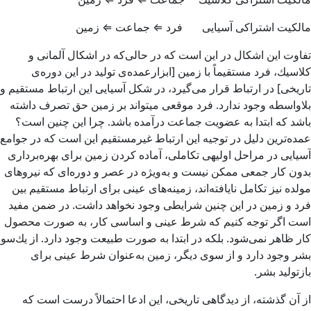
مالكیت اشتراكی آسیایی فرد ⇐ جماعت ⇐ زمین
تفاوت این اشكال در این است كه در حالی‌كه در اشكال آلمانی و
كلاسیك، فرد مستقیماً با زمین [ابزارعمده‌­ی ‌تولید در این دوره‌ی
تاریخی] در ارتباط قرار می‌­گیرد، در شكل آسیایی این ارتباط مستقیم و
بلاواسطه وجود ندارد. فرد موقعی می­تواند بر زمین حق تصرف داشته
باشد كه ابتدا به عضویت جماعت درآمده باشد. چرا این چنین است؟
عمده­‌ترین دلیل در توجیه این ارتباط غیرمستقیم این است كه در جوامع
آسیایی در مراحل اولیه­ی تكاملی،‌ آماده كردن زمین برای بهره‌­برداری
بدون كار جمعی ممكن نیست و به‌ویژه در عصر و دوره­‌ای كه نیروهای
مولده نیز تكامل نایافته­‌اند، زمینه­‌های عینی برای ارتباط مستقیم بین
فرد و زمین در این چنین شرایطی وجود نخواهد داشت. در ضمن مفید
است اگر توجه كنیم كه شرط عینی و اساسی كار، به صورت محصول
كار ظاهر نمی‌شود. بلكه در ابتدا به صورت طبیعت وجود دارد. از یك‌­سو
بشر وجود دارد و از سوی دیگر، زمین به‌عنوان شرط عینی برای
بازتولید بشر.
از آن گذشته، از دیدگاهی تاریخی، این ادعا احتمالاً درست است كه