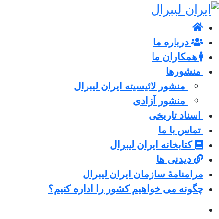
درباره ما
همکاران ما
منشورها
منشور لائیسیته ایران لیبرال
منشور آزادی
اسناد تاریخی
تماس با ما
کتابخانه ایران لیبرال
دیدنی ها
مرامنامۀ سازمان ایران لیبرال
چگونه می خواهیم کشور را اداره کنیم؟