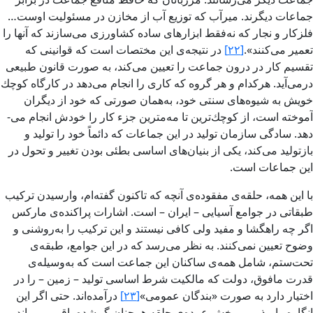
جماعات دیگرند. میرآب كه توزیع آب از مخازن در مسئولیت اوست…
فلزكار و نجار كه نه‌فقط ابزارهای ساده كشاورزی می‌­سازند كه آنها را
تعمیر می‌­كنند».
[۲۲]
در نتیجه‌­ی این مختصات است كه قوانینی كه
تقسیم كار در درون جماعت را تعیین می‌­كند، به صورت قانون طبیعی
درمی‌­آید. هركدام و هر گروه كه كاری را انجام می‌­دهد در كارگاه كوچك
خویش به شیوه‌­های سنتی خود، به‌­همان صورتی كه خود از دیگران
موخته است، از كوچك‌ترین تا مه‌م­ترین جزء كار را خودش انجام می‌­
دهد. سادگی سازمان تولید در این جماعات كه دائماً خود را تولید و
بازتولید می‌كند، یكی از بنیان‌­های اساسی بطئی بودن تغییر و تحول در
این جماعات است.
با این همه، حلقه­‌ی مفقوده­‌ی آنچه كه تاكنون گفته‌­ام، وارسیدن تركیب
طبقاتی در جوامع آسیایی – ایران – است. اشارات پراكنده‌­ی ماركس
اگر چه راه­گشا و مفید ولی كافی نیستند و این تركیب را به‌روشنی و
وضوح تعیین نمی‌­كنند. به نظر می­‌رسد كه در این جوامع، طبقه‌­ی
تحت‌ستم، شامل همه­‌ی ساكنان این جماعت است كه به‌وسیله‌­ی
قدرت مافوق،‌ دولت كه مالكیت شرط اساسی تولید – زمین – را در
اختیار دارد به صورت «بندگان عمومی»
[۲۳]
درآمده‌­اند. حتی اگر این
انگاره را بپذیریم، بخش عمده‌­ی حلقه هم­چنان گم‌شده باقی می‌­ماند.