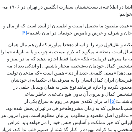
ابتدا در اطلاعیه‌ی بست‌نشینان سفارت انگلیس در تهران در ۱۹۰۶ می­
خوانیم:
«عمده مقصود ما تحصیل امنیت و اطمینان از آینده است كه از مال و
جان و شرف و عرض و ناموس خودمان در امان باشیم»
[۴]
نکته و نقل‌قول دوم را از استاد دهخدا می­آورم که این هم مال همان
سال است. به‌طعنه می­گوید که لازم نیست به چوب و یا به تازیانه «ما را
به ما معرفی فرمایید» بلکه «شما ففط اجازه بدهید که ما در تمیز و
تشخیص کمال خودمان به‌شخصه مختار باشیم… [و اندکی بعد ادامه
می‌­دهد] «معنی کلمه‌ی جدید آزادی» همین است «که مدعیان تولیت
قبرستان ایران کمال انسان را به معرفی‌های حکیمانه‌ی خودشان
محدود نکرده و اجازه فرمایند نوع بشر به همان وسایل خلقی در
تشخیص کمال و پیروی آن بدون هیچ دغدغه‌ی خاطر ساعی
باشند…»
[۵]
اما برای نکته‌ی سوم می‌­روم به سراغ یکی از
شب‌نامه‌هایی که به زمان مشروطه­‌خواهی در تهران پخش شده بود،
«…قانون اصل مقصود و مطلوب ایرانیان مظلوم است. پس امروز، هر
ایرانی که خیر مملکت و آسایش جنس خود را می‌­خواهد باید اغراض
شخصی و مذاکرات بیهوده را کنار گذاشته از صمیم قلب ندا کند، فریاد