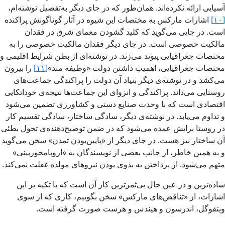
آسیایی ارائه نكرده‌­اند. همان‌طور كه در جای دیگر به‌تفصیل نوشته‌­ام،
[۱۰]
اشارات ماركس به مختصات این شیوه در آثار گوناگونش پراكنده
است. در جایی می­‌گوید كه كلید گشودن معمای شرق در فقدان
مالكیت خصوصی است. در جای دیگر فقدان مالكیت خصوصی را به
مختصات جغرافیایی پیوند می‌­زند. در نوشته­‌ای از بطن شرایط اقلیمی و
مختصات جغرافیایی، اهمیتِ داشتن دولت «وظیفه مند»
[۱۱]
را بیرون
می­‌كشد و در نوشته­‌­ی دیگر بنیاد آن دولت را پراكندگی جماعت‌­های
روستایی می­‌داند. پراكندگی و انزوای این جماعت­‌ها نتیجه­‌ی خوداتكایی
اقتصادی است كه با وحدت صنایع دستی و كشاورزی تضمین می­‌شود
و تداوم می‌­یابد. در نوشته‌­ی دیگر، سادگی ساختار، سادگی تقسیم كار
در روستا برایش عمده می‌­شود كه در ضمن توضیح‌دهنده­‌ی تحول بطئی
آن ساختار نیز هست. در جای دیگر از «پایین‌­بودن تمدن» سخن­ می­‌گوید
و به همین خاطر، از جانب بعضی از نویسندگان به «اروپامحوربینی»
متهم می‌­شود. از پرداختن به بدوی بودن نیروهای مولده غفلت نمی‌­كند.
ساده­‌ترین و در عین حال بی‌­ثمرترین كار آن است كه با تكیه بر این
اشارات، از «تناقض­‌های ماركس» سخن بگوییم، كاری كه از سوی
ویتفوگل، اندرسون و هیندس و هرست صورت گرفته است.