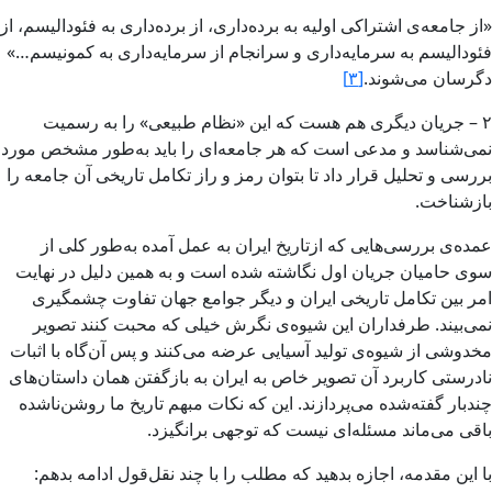
«از جامعه‌ی اشتراكی اولیه به برده‌داری، ‌از برده‌داری به فئودالیسم، از
فئودالیسم به سرمایه‌داری و سرانجام از سرمایه‌داری به كمونیسم…»
دگرسان می‌شوند.
[۳]
۲ – جریان دیگری هم هست كه این «نظام طبیعی» را به رسمیت
نمی‌شناسد و مدعی است كه هر جامعه‌ای را باید به‌طور مشخص مورد
بررسی و تحلیل قرار داد تا بتوان رمز و راز تكامل تاریخی آن جامعه را
بازشناخت.
عمده‌ی بررسی‌هایی كه ازتاریخ ایران به عمل آمده به‌طور كلی از
سوی حامیان جریان اول نگاشته شده است و به همین دلیل در نهایت
امر بین تكامل تاریخی ایران و دیگر جوامع جهان تفاوت چشمگیری
نمی‌بیند. طرفداران این شیوه‌ی نگرش خیلی كه محبت كنند تصویر
مخدوشی از شیوه‌ی تولید آسیایی عرضه می‌كنند و پس آن‌گاه با اثبات
نادرستی كاربرد آن تصویر خاص به ایران به بازگفتن همان داستان‌های
چندبار گفته‌شده می‌پردازند. این كه نكات مبهم تاریخ ما روشن‌ناشده
باقی می‌ماند مسئله‌ای نیست كه توجهی برانگیزد.
با این مقدمه، اجازه بدهید که مطلب را با چند نقل‌قول ادامه بدهم: