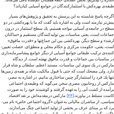
طبقه‌ی بهره‌­كش یا استثماركنندگان در جوامع آسیایی كیان‌اند؟
اگرچه پاسخ شایسته به این پرسش به تحقیق و پژوهش‌های بسیار
بیش‌تر نیازمند است ولی به اشاره باید گفت كه ما با بهره‌­كشی در دو
سطح در جامعه‌­ی آسیایی مواجه هستیم. یك سطح استثمار در درون
جماعات است، یعنی مناسبات بین تولیدكنندگان مستقیم و «ساكنان
ارشد» و سطح دیگر، بهر‌ه‌­كشی بین این جماع‌ت­ها و «قدرت مافوق»
است، یعنی، حكومت مركزی و حكام محلی و منطق‌­ای. خصلت تعیین‌­
كننده‌ی تركیب طبقاتی جوامع آسیایی از دیگر جوامع پیشاسرمایه‌­داری
در مناسبات بین جماعات و قدرت مافوق نهفته است. از دیدگاه
ماركس در یك سوی این مناسبات، مستبد اعظم، سلطان و شاه قرار
دارد. ولی مضحك است كه حتی با قبول مالكیت شاه بر همه‌­ی زمین‌­ها
تنها یك فرد را استثمارگر چنین ساختاری بدانیم. در اشاره به مصر،
ماركس از روحانیون مصری سخن می­‌گوید كه وظیفه‌­ی اجتماعی
برآمده از كشت آبی را به‌­عهده گرفتند و كوشیدند خود را به صورت
كاست مسلط در بیاورند.
[۲۴]
مارکس درمقدمه­‌اش بر
نقد اقتصاد
سیاسی
، از مباشران مالیاتی به‌­عنوان «گروه اجتماعی خاص» نام می‌­
برد كه بر مبنای عرف بر بخشی از تولید اجتماعی چنگ می‌­اندازند.
اگفته نگذارم كه همین مباشران مالیاتی هستند كه در شماری از تاریخ‌­