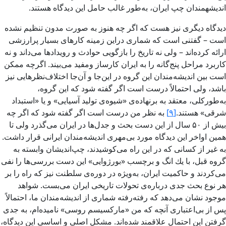
اندیشه­مندان چپ ایران، به‌طور غالب حامل این دیدگاه هستند.
دیدگاه دیگری نیز هست كه اگر چه هنوز به صورت مدون تنظیم نشده
است – گفتنی است كه شماری دراین زمینه كارهای بسیار پرارزشی
ارائه کرده‌­اند – ولی نه تاریخ را بازگویی حوادث و رویدادها می‌­داند و نه
كاربرد مراحل پنج‌گانه را به ایران كارساز ومفید می‌بیند. اگرچه ممكن
است بین اندیشه‌­مندان این گروه در این‌جا و آن‌جا اختلاف‌نظرهایی نیز
باشد، ولی احتمالاً درست است اگر گفته شود كه این گروه،
به‌طوركلی، معتقد به برنهاده‌ی «شیوه‌ی تولید آسیایی»‌ و یا «استبداد
شرقی» هستند.
[۹]
به نظر من درست است اگر گفته شود كه اگر چه
بیش از ۵۰ سال از این دست بحث و جدل­‌ها در ایران می­‌گذرد ولی تا
همین اواخر این دیدگاه مورد بی­‌مهری اندیشه­‌مندان ایرانی قرار داشت.
به غیر از كسانی كه در این راه می­‌كوشیدند، چپ‌­اندیشان وابسته به
گروه قبل، با یك انگ و برچسب «بورژوایی» این دست بررسی­‌ها را نفی
می‌­كردند و حاكمیت ایران، به‌ویژه در دوره‌­ی سلطنت نیز كه راه را بر
هر نوع بحث جدی درباره‌­ی تحولات تاریخی ایران می‌­بست. شواهد
موجود نشان می‌­دهد كه رفته‌­رفته شماری از اندیشه‌­مندان ما، احتمالاً
پس از بی‌اعتباری آنچه كه من «ماركسیسم روسی» نامیده­‌ام، به جدی
گرفتن این احتمال علاقمند شده­‌اند. مشكل اصلی و اساسی این دیدگاه،