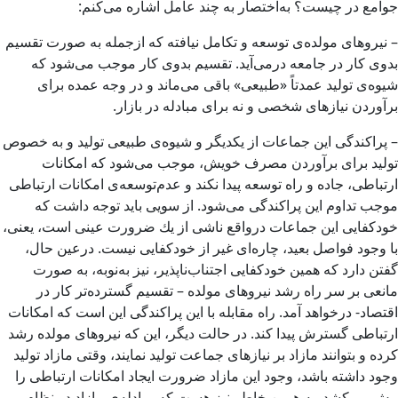
جوامع در چیست؟ به‌اختصار به چند عامل اشاره می‌­كنم:
– نیروهای مولده‌ی توسعه و تكامل نیافته که ازجمله به صورت تقسیم
بدوی كار در جامعه درمی‌آید. تقسیم بدوی کار موجب می‌شود که
شیوه‌ی تولید عمدتاً «طبیعی» باقی می‌ماند و در وجه عمده برای
برآوردن نیازهای شخصی و نه برای مبادله در بازار.
– پراكندگی این جماعات از یكدیگر و شیوه‌ی طبیعی تولید و به خصوص
تولید برای برآوردن مصرف خویش، موجب می‌­شود كه امكانات
ارتباطی، جاده و راه توسعه پیدا نكند و عدم‌­توسعه‌ی امكانات ارتباطی
موجب تداوم این پراكندگی می‌­شود. از سویی باید توجه داشت که
خودكفایی این جماعات درواقع ناشی از یك ضرورت عینی است، یعنی،
با وجود فواصل بعید، چاره­‌ای غیر از خودكفایی نیست. درعین حال،
گفتن دارد كه همین خودكفایی اجتناب‌ناپذیر، نیز به‌نوبه، به صورت
مانعی بر سر راه رشد نیروهای مولده – تقسیم گسترده‌تر کار در
اقتصاد- درخواهد آمد. راه مقابله با این پراكندگی این است كه امكانات
ارتباطی گسترش پیدا کند. در حالت دیگر، این كه نیروهای مولده رشد
کرده و بتوانند مازاد بر نیازهای جماعت تولید نمایند، وقتی مازاد تولید
وجود داشته باشد، وجود این مازاد ضرورت ایجاد امكانات ارتباطی را
پیش می­‌كشد. به همین خاطر نیز هست كه مبادله‌ی مازاد در نظام