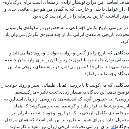
هدف اساسی من دراین نوشتار ارایه‌­ی زمینه‌­ای است برای درک پاره‌­
ای از عوامل داخلی و خارجی که به گمان من هم چون مانعی جدی و
مؤثر انباشت آغازین سرمایه را در ایران سد کرده بود.
در بررسی تاریخ تكامل اجتماعی و به خصوص در مقوله‌ی وارسیدن
تحولات تاریخی جامعه‌­ی ایرانی ما، از چند شیوه­‌ی نگرش می‌توان یاد
كرد.
دیدگاهی كه تاریخ را باز گفتن و روایت حوادث و رویدادها می­‌داند و
طبقاتی بودن جامعه را یا قبول ندارد و یا آن را برای وارسیدن جامعه
مفید نمی‌­داند. تا آن‌جا كه من می‌­دانم، در نوشته‌­های تاریخی ما، این
دیدگاه وجه غالب را دارد.
دیدگاهی كه می­‌كوشد تا با بررسی تقابل طبقاتی، سیر و روند حوادث را
توضیح بدهد. این دیدگاه به مقدار زیادی تحت تأثیر «ماركسیسم
روسی»، به خصوص آنچه كه اندیشه‌­مندان روسی از زمان استالین به
این‌سو نوشته‌­اند، قرار دارد و كوشیده است و می‌كوشد كه همان
مرحله­‌بندی تكامل تاریخی را كه در اروپا وجود داشت به ایران نیز
معمول بدارد و برای همین منظور،‌ بر این باور است كه همان مراحل
پنج‌گانه
[۸]
برای بررسی تحولات تاریخی ایران نیز مفید و كارسازند.