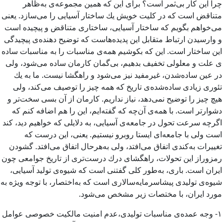
چرا این كار بی‌ثمر است؟ برای این كه همین مجموعه­‌ی به‌ظاهر
متناقض است كه در كلیت خویش یك ساختار آسیایی را می‌­سازد. یعنی
می­‌خواهم بگویم كه ساختار آسیایی، ساختاری متناقض و پیچیده است
و وارسیدن ارتباط متقابل این پدیده‌­هاست كه توضیح ‌دهنده‌­ی پیچیدگی
این ساختار است. این كه بكوشیم همه‌­ی مناسبات را به مناسبات ساده­‌
ی علت و معلولی تخفیف بدهیم، بی‌­گمان كارمان ساده می‌­شود، ولی
در عین ساده­‌شدن، غیرمفید نیز می‌­شود و راهگشا نیست. ما به یك
تئوری زیادی ساده‌شده‌­ی تاریخ كه همه چیز را توصیف می­‌كند، ولی
هیچ چیز را توضیح نمی‌­دهد، نیاز نداریم. كارمان از آن بسی سخت­‌تر و
دشوارتر است. با همه‌­ی آن‌چه كه گفته‌­ایم، این را هم اضافه كنم كه
اگرچه سرعت تحول در جامعه‌­ی آسیایی، به دلایلی كه خواهیم دید، كند
است ولی با جامعه‌­ای ایستا روبرو نیستیم. یعنی، این درست كه
تغییرات به‌كندی اتفاق می‌­افتد، ولی به‌هرحال اتفاق می‌­افتد. گشودن
رمزوراز این تحولات، راه­گشای درك درست‌­تری از تاریخ جوامعی چون
ایران است. باری، به‌طور كلی گفتنی است كه شیوه­‌ی تولید آسیایی،
شیوه­‌ی تولیدی پیشاسرمایه‌­سالاری است كه به‌اختصار، با توجه ویژه به
مورد ایران، با مختصات زیر مشخص می‌­شود.
۱- وجه عمده­‌ی مناسبات تولیدی،عدم امنیت مالكیت خصوصی عوامل