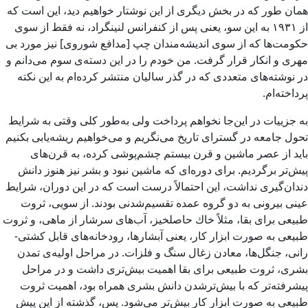
همان طور كه در بخش دیگری از این نوشتار خواهیم دید، این است كه
از ۱۹۳۱ به این سو، یعنی پس از كنفرانس لنین­گراد، نه فقط از سوی
حكومت‌­ها كه از سوی اندیشه­‌مندان چپ [مدافع شوروی] نیز مورد بی­‌
مهری و انكار قرار گرفت. من خودم را در این دسته‌ی سوم می‌­دانم و
در نوشته‌­های متعددی که در گذر سالیان منتشر کرده­‌ام به این نکته
پرداخته‌­ام.
به جزییات در این‌جا نخواهم پرداخت ولی به‌طور کلی وقتی به شرایط
تحول جامعه در گسترای تاریخ می‌­نگریم و می­‌خواهیم ریشه‌یابی بكنیم
باید از عصر ماشین و قرن بیستم چشم­‌پوشی كرده، به قرن‌­های
پیش‌تر برگردیم. برای دوره‌­ای كه ماشین نبود و بشر نیز هنوز دانش
دندان‌­گیری نداشت، این احتمالاً درست است كه در این دوران، شرایط
عینی بیرونی به دو گروه عمده تقسیم­‌شدنی بودند. از سویی، ثروت
طبیعی برای بقا، مثلاً خاك حاصلخیز، آب‌های سرشار از ماهی، و ثروت
طبیعی به صورت ابزار كار، یعنی آبشارها، رودخانه‌­های قابل كشتی‌­
رانی، جنگل­‌ها، معادن زغال سنگ و فلزات. در مراحل اولیه‌­ی تمدن
بشری، ثروت طبیعی برای بقا اهمیت بیش‌تری داشت و در مراحل
پیشرفته‌­تر كه با بیش‌ترشدن دانش بشری همراه بود، اهمیت ثروت
طبیعی به صورت ابزار كار بیش‌تر می­‌شود. پس، گذشته از این پیش­‌