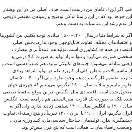
خب اگر این ادعاهای من درست است، هدف اصلی من در این نوشتار
این خواهد بود که در این راستا اندکی توضیح و زمینه‌­ی مختصر تاریخی
از عدم رشد این مناسبات به دست بدهم.
اگر به شرایط دنیا درسال ۱۴۰۰-۱۵۰۰ میلادی توجه بکنیم، بین کشورها
و اقتصادهای مختلف تفاوت قابل­‌توجهی وجود ندارد. بخش اصلی
اقتصاد در همه جا کشاورزی است. تولید هم عمدتاً برای مصارف
شخصی صورت می­‌گیرد و تنها مازاد تولید به صورت کالا درمی‌­آید
(یعنی مبادله می‌­شود). جنبه‌­های تکنیکی تولید، هم عمدتاً دستی است و
از ماشین‌آلات و به‌طور کلی از کاربرد علم در تولید شواهد زیادی
نداریم. تقسیم کار گسترده هم وجود ندارد. ولی اگر۴۰۰-۵۰۰ سال
جلوتر بیاییم و مثلاً به سال ۱۹۰۰ بنگریم، می‌­بینیم که چهره‌­ی جهان
متحول شده است. اقتصادی مثل انگلیس، دراین موقع نه‌فقط صنعتی
شده بلکه به صورت یک قدرت امپریالیستی هم درآمده است. انگلیس
سال ۱۹۰۰ به انگلیس سال ۱۴۰۰ شباهت زیادی ندارد. ولی اگر به
ایران بنگریم، ایران ۱۹۰۰ با ایران ۱۴۰۰ تقریباً در هیچ زمینه‌­ای تفاوت
چشمگیری ندارد. تولیدمان، ساختار سیاسی‌­مان، کشاورزی­‌مان…
وضعیت راه‌­های‌­مان…. همانی است که پنج قرن پیش‌تر بود.