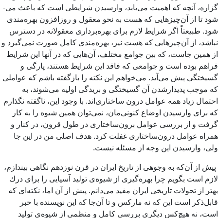
گزاره، آنچه كه اهمیت می‌یابد، وارسیدن شرایطی است كه باعث می‌­
شود تا از آن‌چیز­هایی كه هست به نحو معقول و روزافزون بهر‌ه‌­مندی
شود. طبیعتاً اگر شرایط لازم برای بهره­‌برداری معقولانه در دسترس
نباشد، از آن‌چیزهایی كه هست نیز، بهره‌­مندی كامل صورت نمی­‌گیرد و
از همین جاست، كه بین جوامع مختلف، آن‌هایی كه در آنها این شرایط
فراهم بوده است و جوامعی كه فاقد این شرایط هستند، پارگی و
گسیختگی پیش می­‌آید. می‌­خواهم این نكته را بازگفته باشم كه عواملی
كه موجب پدیدارشدن آن گسیختگی و بریدگی اولیه می‌­شوند، به
احتمال زیاد همه عوامل درون ساختاری‌­اند. با وجود این، ناگفته نگذارم
كه برای وارسیدن اوضاع كنونی‌­مان،‌ نمی‌­توان همین شیوه­ را به كار
گرفت و از بررسی عوامل برون‌­ساختاری در طول قرون، در كنار و
همراه عوامل درون­‌ساختاری غفلت كرد. هدف اصلی من در این جا
ولی، وارسیدن این وجه از مسئله نیست.
پیش از آن‌كه به وجوهی از تاریخ ایران در قرن نوزدهم نگاهی بیندازم،
لازم است بگویم چرا بهره­‌گیری از شیوه­‌ی تولید آسیایی را برای درك
بهتر از تحولات تاریخی ایران مفید می‌­دانم. پیش از آن اما، نكته‌­ای كه
قابل‌ذكر است این كه نه ماركس و تا آن‌جا كه این نویسنده با خبر
است، نه هیچ‌كس دیگری بررسی كامل و منظمی از شیوه­‌ی تولید