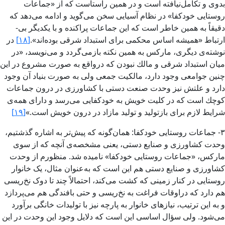
بدوی و تكامل‌نیافته است و در همین راستاست كه از «جماعات
روستایی خودكفا» در نظام آسیایی سخن می‌­گوید و ادامه می‌­دهد كه
دقیقاً به همین خاطر است كه این جماعات پراكنده و با یكدیگر بی‌­
ارتباط «همیشه اساس محكمی برای استبداد شرقی بوده‌اند».
[۱۸]
در
نوشته‌ی دیگری، ماركس به همین نكته بازمی‌­گردد و می­‌نویسد، «در
میان استبداد شرقی و مالك نبودن كه درواقع به صورت مشروع در این
چنین جوامعی وجود دارد، مالكیت جمعی ولی به صورت بنیاد آن وجود
دارد و علتش نیز وحدت صنعت دستی با كشاورزی در درون جماعات
كوچك است كه در كلیت خویش به خودكفایی می‌رسد و دارای همه‌­ی
‌شرایط لازم برای بازتولید و تولید مازاد در درون خویش است.»
[۱۹]
۳- جماعات روستایی خودکفا: همان‌گونه كه پیش‌­تر به اشاره گذشتیم،
وحدت كشاورزی و صنایع دستی، یعنی مشخصه‌­ی آنچه كه از سوی
ماركس، «جماعات روستایی خودكفا» نامیده شد. منظورم از وحدت
کشاورزی و صنایع دستی هم این است که به‌عنوان مثال، یک خانوار
روستایی در کنار زمینی که کشت می‌کند، احتمالاً چند تا دوک نخ‌ریسی
هم دارد که دراوقات فراغت به نخ‌ریسی و حتی بافندگی هم می‌پردازد
و به این ترتیب، نیازهای خانوار به پارچه نیز با تولیدات خانگی برآورد
می‌شود. ولی سؤال اساسی این است که دلایل وجود این وحدت در این