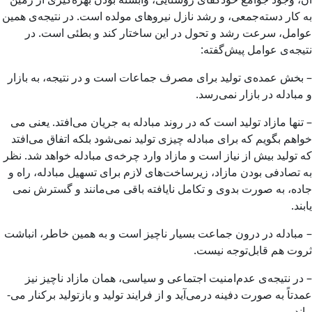
به كار دسته‌جمعی، و رشد نازل نیروهای مولده است. در نتیجه‌­ی همین
عوامل، سرعت رشد و تحول در این ساختار كند و بطئی است. در
نتیجه‌­ی عوامل پیش‌­گفته:
– بخش عمده­‌ی تولید برای مصرف جماعات است و در نتیجه، به بازار
و مبادله در بازار نمی‌­رسد.
– تنها مازاد تولید است كه در روند مبادله به جریان می‌­افتد. یعنی می­‌
خواهم بگویم که برای مبادله چیزی تولید نمی‌­شود بلکه اتفاق می­‌افتد
که تولید بیش از نیاز است و مازاد وارد چرخه‌ی مبادله خواهد شد. نظر
به تصادفی بودن مازاد، زیرساخت‌­های لازم برای تسهیل مبادله، راه و
جاده، به صورت بدوی و تكامل نایافته باقی می‌­مانند و گسترش نمی­‌
یابند.
– مبادله در درون جماعت بسیار ناچیز است و به همین خاطر، انباشت
ثروت هم قابل‌توجه نیست.
– در نتیجه‌­ی عدم‌امنیت اجتماعی و سیاسی، همان مازاد ناچیز نیز
عمدتاً به صورت دفینه درمی‌­آید و از فرایند تولید و بازتولید بركنار می‌­
ماند.