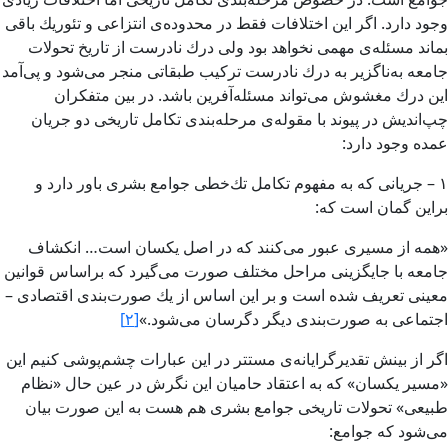
وجود دارد. اگر این اختلافات فقط در محدوده‌ی انتزاعی و تئوریك باقی
بماند مسئله‌ی مهمی نخواهد بود ولی درك نادرست از تاریخ تحولات
جامعه به‌ناگزیر به درك نادرست تركیب طبقاتی منجر می‌شود و پی‌آمد
این درك مغشوش می‌تواند مسئله‌آفرین باشد. در بین متفكران
چپ‌اندیش در پیوند با مقوله‌ی مرحله‌بندی تكامل تاریخی دو جریان
عمده وجود دارد:
۱ – جریانی كه به مفهوم تكامل تك‌خطی جوامع بشری باور دارد و
براین گمان است كه:
«همه از مسیری عبور می‌كنند كه در اصل یكسان است… انكشاف
جامعه با جایگزینی مراحل مختلف صورت می‌گیرد كه براساس قوانین
معینی تعریف شده است و بر این اساس از یك صورت‌بندی اقتصادی –
اجتماعی به صورت‌بندی دیگر دگرسان می‌شود.»
[۲]
اگر از بینش تقدیرگرایانه‌ی مستتر در این عبارات چشم‌پوشی كنیم این
«مسیر یكسان» كه به اعتقاد حامیان این نگرش در عین حال «نظام
طبیعی» تحولات تاریخی جوامع بشری هم هست به این صورت بیان
می‌شود كه جوامع: