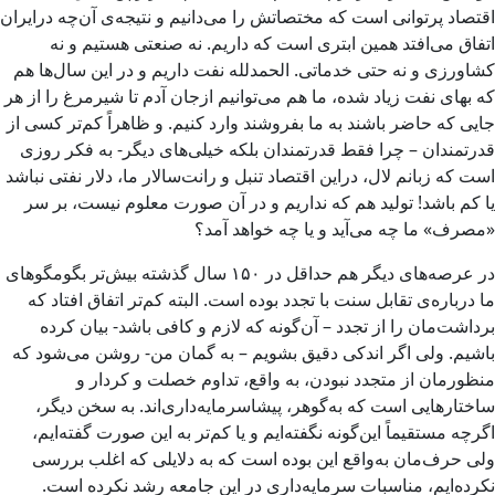
اقتصاد پرتوانی است که مختصاتش را می‌­دانیم و نتیجه‌ی آن‌چه درایران
اتفاق می‌­افتد همین ابتری است که داریم. نه صنعتی هستیم و نه
کشاورزی و نه حتی خدماتی. الحمدلله نفت داریم و در این سال‌ها هم
که بهای نفت زیاد شده، ما هم می‌­توانیم ازجان آدم تا شیرمرغ را از هر
جایی که حاضر باشند به ما بفروشند وارد کنیم. و ظاهراً کم‌تر کسی از
قدرتمندان – چرا فقط قدرتمندان بلکه خیلی‌­های دیگر- به فکر روزی
است که زبانم لال، دراین اقتصاد تنبل و رانت‌سالار ما، دلار نفتی نباشد
یا کم باشد! تولید هم که نداریم و در آن صورت معلوم نیست، بر سر
«مصرف» ما چه می‌­آید و یا چه خواهد آمد؟
در عرصه‌­های دیگر هم حداقل در ۱۵۰ سال گذشته بیش‌تر بگومگوهای
ما درباره‌ی تقابل سنت با تجدد بوده است. البته کم‌تر اتفاق افتاد که
برداشت‌مان را از تجدد – آن‌گونه که لازم و کافی باشد- بیان کرده
باشیم. ولی اگر اندکی دقیق بشویم – به گمان من- روشن می­‌شود که
منظورمان از متجدد نبودن، به واقع، تداوم خصلت و کردار و
ساختارهایی است که به‌گوهر، پیشاسرمایه‌­داری­‌اند. به سخن دیگر،
اگرچه مستقیماً این‌­گونه نگفته‌­ایم و یا کم‌تر به این صورت گفته‌­ایم،
ولی حرف‌­مان به‌واقع این بوده است که به دلایلی که اغلب بررسی
نکرده‌­ایم، مناسبات سرمایه‌­داری در این جامعه رشد نکرده است.