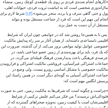
«كارهای انجام شده‌ی فردی بر روی یك قطعه‌ی كوچك زمین، منشاء
مال­‌اندوزی شخصی است كه به انباشت ثروت فردی، حیوانات اهلی،
پول و حتی گاهی سرف و یا برده، منجر می‌­شود».
[۱۳]
شرط لازم برای
انجام این مهم این است كه فرد از جماعت مستقل بوده و بتواند
مستقل از آن دست به عمل بزند.
پس تا به همین‌جا روشن شد كه در جوامعی چون ایران كه شرایط
اقلیمی نامساعدی داشته‌­اند، از همان آغاز بر سر راه پیدایش مالكیت
خصوصی عوامل تولید موانعی بروز می‌­كند. از آن گذشته، ضرورت این
كه یك فرد، باید برای بهره‌­مندی از زمین عضو جماعتی باشد، در
عرصه‌­ی فرهنگی باعث پدیدارشدن فرهنگ قبیله‌­ای می‌­گردد. در
جماعات اشتراكی غیرآسیایی، فروپاشی مالكیت اشتراكی و فراروییدن
مالكیت خصوصی با مشكل اساسی روبرو نیست. ولی وضع در
جماعت اشتراكی آسیایی به گونه‌­ای دیگر است. در همین راستا، این
پرسش انگلس مهم است كه:
«چراست و چگونه است كه شرقی­‌ها به مالكیت زمین، حتی به صورت
فئودالی‌­اش نرسیدند؟ من فكر می­‌كنم علتش تركیبی از شرایط
اقلیمی‌­شان است با كیفیت زمین، به‌ویژه صحراهای گسترده كه از
تنگه‌­ی صحرا، از طریق عربستان، ایران، هندوستان و تاتارستان تا