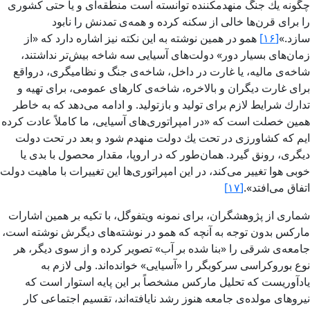
چگونه یك جنگ منهدم­كننده توانسته است منطقه‌­ای و یا حتی كشوری
را برای قرن‌­ها خالی از سكنه كرده و همه‌­ی تمدنش را نابود
سازد.»
[۱۶]
همو در همین نوشته به این نكته نیز اشاره دارد كه «از
زمان­‌های بسیار دور» دولت‌­های آسیایی سه شاخه بیش‌تر نداشتند،
شاخه‌ی مالیه، یا غارت در داخل، شاخه‌ی جنگ و نظامی­گری، درواقع
برای غارت دیگران و بالاخره، شاخه‌ی كارهای عمومی، برای تهیه و
تدارك شرایط لازم برای تولید و بازتولید. و ادامه می‌­دهد كه به خاطر
همین خصلت است كه «در امپراتوری‌­های آسیایی، ما كاملاً عادت كرده­‌
ایم كه كشاورزی در تحت یك دولت منهدم شود و بعد در تحت دولت
دیگری، رونق گیرد. همان‌طور كه در اروپا، مقدار محصول با بدی یا
خوبی هوا تغییر می‌­كند، در این امپراتوری‌­ها این تغییرات با ماهیت دولت
اتفاق می‌افتد».
[۱۷]
شماری از پژوهشگران، برای نمونه ویتفوگل، با تكیه بر همین اشارات
ماركس بدون توجه به آنچه كه همو در نوشته‌­های دیگرش نوشته است،
جامعه‌­ی شرقی را «بنا شده بر آب» تصویر كرده و از سوی دیگر، هر
نوع بوروكراسی سركوبگر را «آسیایی» خوانده‌­اند. ولی لازم به
یادآوریست كه تحلیل ماركس مشخصاً بر این پایه استوار است كه
نیروهای مولده‌ی جامعه هنوز رشد نایافته‌­اند، تقسیم اجتماعی كار