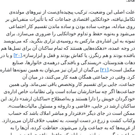
علت اصلی این وضعیت، تركیب پیچید‌ه‌­ای‌ست از نیروهای مولده‌ی
تكامل‌­نیافته، خوداتكایی اقتصادی جماعات كه با تأثیرات منفی‌اش بر
روی مبادله، موجب ساده بودن و ساده ماندن تقسیم كار اجتماعی
می‌­شود و به‌نوبه حفظ و تداوم خوداتكایی را ضروری می­‌سازد. برای
نمونه به این اشاره‌ی مارکس به روسیه‌ی تزاری بنگرید، که می‌نویسد
در وجه عمده، «دهكده‌­هایی هستند كه تمام ساكنان آن برای نسل‌­ها هم
بافنده بودند و هم رنگرز، یا كفاش بودند و قفل و ابزارساز».
[۲۰]
و یا در
دهات هندوستان، «ریسندگی و بافندگی درهمه­‌ی خانوارها، صنایع
مكمل است».
[۲۱]
بی‌­گمان از ایران نیز می‌­توان به همین نمونه­‌ها اشاره
كرد. وقتی در جماعتی همگان همه كار می‌­كنند، در میان آن
جماعت، جایی برای تقسیم كار وتخصص باقی نمی‌­ماند. ولی همین
جماعت‌­ها اگر چه ساختارشان ساده است ولی نظامات خاص اداره­‌ی
خودگردان خویش را دارا هستند و به‌اصطلاح «ساكنان ارشد» دارند. این
ساكنان ارشد در جایی، «قاضی و داروغه و مسئول مالیات‌­هاست».
ممكن است در جای دیگر «دفتردار و مباشر املاك باشد كه حساب
وكتاب كشت و زرع در دست اوست. به تعقیب خلاف‌كاران می‌­پردازد.
از غریبه‌­ها كه به جماعت وارد می‌­شوند، حفاظت كرده، آن‌ها را به
جماعت دیگر می‌­رسانند. مرزبانان كه حافظ منافع جماعت در برابر