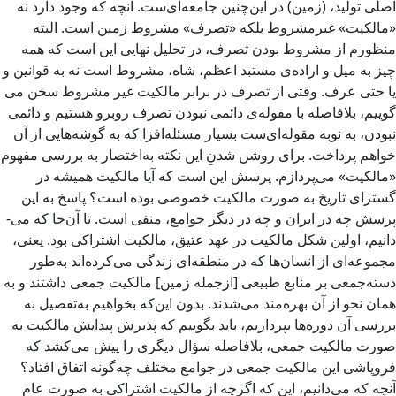
اصلی تولید، (زمین) در این‌چنین جامعه‌ای‌ست. آنچه كه وجود دارد نه
«مالكیت» غیرمشروط بلكه «تصرف» مشروط زمین است. البته
منظورم از مشروط بودن تصرف، در تحلیل نهایی این است كه همه
چیز به میل و اراده­‌ی‌ مستبد اعظم، شاه، مشروط است نه به قوانین و
یا حتی عرف. وقتی از تصرف در برابر مالكیت غیر مشروط سخن می­‌
گوییم، بلافاصله با مقوله‌­ی دائمی نبودن تصرف روبرو هستیم و دائمی
نبودن، به نوبه مقوله‌­ای‌ست بسیار مسئله­‌افزا كه به گوشه‌­هایی از آن
خواهم پرداخت. برای روشن شدنِ این نكته به‌اختصار به بررسی مفهوم
«مالكیت» می‌­پردازم. پرسش این است كه آیا مالكیت همیشه در
گسترای تاریخ به صورت مالكیت خصوصی بوده است؟ پاسخ به این
پرسش چه در ایران و چه در دیگر جوامع، منفی است. تا آن‌جا كه می‌­
دانیم، اولین شكل مالكیت در عهد عتیق، مالكیت اشتراكی بود. یعنی،
مجموعه‌­ای از انسان­‌ها كه در منطقه‌­ای زندگی می­‌كرده­‌اند به‌طور
دسته‌جمعی بر منابع طبیعی [ازجمله زمین] مالكیت جمعی داشتند و به
همان نحو از آن بهره‌­مند می‌­شدند. بدون این‌كه بخواهیم به‌تفصیل به
بررسی آن دوره‌­ها بپردازیم، باید بگوییم كه پذیرش پیدایش مالكیت به
صورت مالكیت جمعی، بلافاصله سؤال دیگری را پیش می‌­كشد كه
فروپاشی این مالكیت جمعی در جوامع مختلف چه‌گونه اتفاق افتاد؟
آنچه كه می‌­دانیم، این كه اگرچه از مالكیت اشتراكی به صورت عام