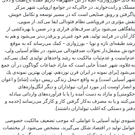
مسلک و رانت‌خوارند. در حالی‌كه در جوامع اروپایی، شهر مركز
پاگرفتن و رونق صنایعی است كه در مسیر توسعه و تكامل خویش،
نقش مؤثری در فروپاشی نظام فئودالی ایفا‌ می‌کند. از سویی،
پناهگاهی می‌­شود برای سرف‌­های فراری و در ضمن با بهره‌­کشی از
كار آنان در فرایند تولید، هم خود غنی‌­تر و پرقدرت‌­تر می‌­شود و هم به
رشد طبقه­‌ای تازه و نوپا – بورژوازی – كمك می‌­رساند كه به موقع
خودش مشعل­‌دار تحولات ضدفئودالی می­‌شود. در نظام آسیایی ولی،
عدم‌امنیت و عدم‌ثبات مالكیت به رشد واحدهای تولیدی كمك نمی‌­كند.
به‌­علاوه، شهر عمدتاً جایی است كه مازاد جماعات گوناگون در آن جمع
می‌­شود [برای نمونه در ایران قرن نوزدهم، تهران بهترین نمونه‌ی یك
شهر آسیایی است] و به واقع «محل زندگی رییس دولت [شاه] و اعوان
و انصار اوست [در مورد ایران، تیول­داران و دیگر انگل­‌واره‌­های
حكومتی] و مازاد به دست آمده را یا با فرآورده‌های وارداتی مبادله
می‌­كنند و یا به مصرف به‌كار گرفتن كار و كارگر می‌­رسانند [خدمه و
دفتر و دستكی كه اغلب تیول­داران داشتند].
شیوه‌­ی تولید آسیایی با عواملی كه موجب تضعیف مالكیت خصوصی
عوامل تولید در اقتصاد شكل می‌­گیرند، مشخص می­‌شود. از مختصات
آن، وجود جوامع خودكفای روستایی، وابسته بودن بهره‌­گیری از زمین