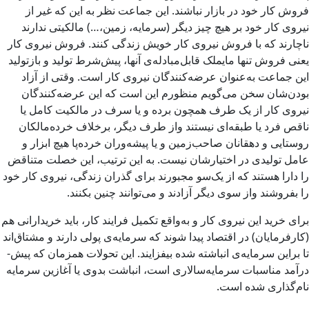
فروش کار خود در بازار نباشند. این جماعت نظر به این که غیر از
نیروی کار خود بر هیچ چیز دیگر (سرمایه، زمین،…) مالکیتی ندارند
ناچارند که با فروش نیروی کار خویش زندگی کنند. فروش نیروی کار
یعنی فروش تنها مایملک قابل‌مبادله‌­ی آنها، پیش‌­شرط تولید و بازتولید
این جماعت به‌­عنوان عرضه­‌کنندگان نیروی کار است. وقتی از آزاد
بودن‌شان سخن می‌­گویم منظورم این است که این عرضه­‌کنندگان
نیروی کار از یک طرف همچون برده و یا سرف در مالکیت کامل یا
ناقص فرد یا طبقه‌­ای نیستند واز طرف دیگر، برخلاف خرده­‌مالکان
روستایی و دهقانان صاحب‌زمین و یا پیشه­‌وران خرده­‌پا هیچ ابزار و
عامل تولیدی در اختیارشان نیست. به این ترتیب، این خصلت متناقض
را دارا هستند که از یک‌سو مجبورند برای گذران زندگی، نیروی کار خود
را بفروشند واز سوی دیگر آزادند و می‌­توانند چنین بکنند.
برای خرید این نیروی کار و به‌واقع تکمیل فرایند کار، باید خریدارانی هم
(کارفرمایان) در اقتصاد پیدا شوند که سرمایه‌­ی پولی دارند و مشتاق­‌اند
تا براین سرمایه­‌ی انباشته شده بیفزایند. این تحولات همزمان که پیش‌­
درآمد مناسبات سرمایه­‌سالاری است، انباشت بدوی یا آغازین سرمایه
نام‌­گذاری شده است.