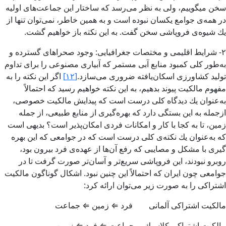
سخن می­گوییم، ولی به نظر می‌­رسد كه ساختار این جماعت­‌های اولیه
در همه­‌ی جوامع یك­سان نبوده است و به همین خاطر، نمی‌­توان تنها از
یك شیوه­‌ی فروپاشی سخن گفت. به این نكته باز خواهیم گشت.
۲- شرایط اقلیمی و مختصات جغرافیایی: وجود صحراهای گسترده و
به‌طور كلی كمبود منابع آبی مستمر كه آبیاری مصنوعی را برای تداوم
تولید كشاورزی اسكان‌یافته ضروری می‌­سازد.
[۱۲]
اگر این نكته را به
مفهوم مالكیت پیوند بدهیم، به این نكته خواهیم رسید كه احتمالاً
به‌عنوان یك دیدگاه كلی درست است كه پیدایش مالكیت خصوصی،
ازجمله به این بستگی دارد كه بهره‌­گیری از منابع طبیعی، از جمله
زمین، تا به كجا با كار و امكانات فردی امكان­‌پذیر است؟ بدیهی است
كه به‌عنوان یك نكته‌ی كلی درست است كه در جوامعی كه این بهره­‌
گیری با مشكل و مصایبی كه رفع آن‌ها از عهده‌ی فرد بیرون بود،
روبرو نبودند، این فروپاشی سریع‌­تر و آسان‌­تر صورت گرفت تا در
جوامعی چون ایران كه احتمالاً این چنین نبود. اشكال گوناگون مالكیت
اشتراكی را به صورت زیر می‌­توان ارائه کرد:
مالكیت اشتراكی آلمانی فرد ⇐ زمین ⇐ جماعت
مالكیت اشتراكی كلاسیك جماعت ⇐ فرد ⇐ زمین