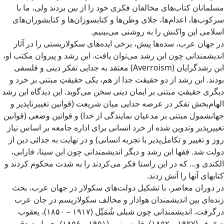
مسلمانان کتاب‌های مخالفان فکری خود را از بین بردند ولی، ما با
سرکوب‌ها، اعدام‌ها، جلای وطن‌ها و کتابسوزان‌ها و کتابشوران‌های
اسلامی این واکنش را به روشنی می‌بینیم.
در جهان عرب، سده‌ها پیش، برخی ایده‌های سکولاریستی را در آثار
اندیشمندانی چون ابن رشد می‌توان یافت. ابن رشد و پیروان مکتب او،
ابن‌ رشدگرایان (Averroism) معتقد به جدایی تفکر دینی و فلسفی
بودند. ابن رشد از دو حقیقت جدا از هم، یکی حقیقتِ مبتنی بر خرد و
دیگری حقیقتِ مبتنی بر ایمان دینی سخن می‌گوید. این دیدگاه ابن رشد
الهام‌بخش تفکر در عرصه جدایی میان شریعت (قوانین تغییرناپذیر و
جهانشمول مبتنی بر مدعیان نمایندگی از خدا) و قوانین وضعی (قوانین
تغییرپذیر وتدوین شده از خرد انسانی برای اداره جامعه بر اساس نیاز
روز و تغییر و تکامل‌پذیر با تجربه انسانی) و در نهایت به جدائی دین از
دولت شد. فقها ابن رشد و دیگر اندیشمندانی چون ابن سینا، فارابی،
الکندی و… که در این راستا فکر می‌کردند را به شدت محکوم کردند و
کتابهای آنها را آتش زدند.
در دوران معاصر، با تشکیل دولت‌های سکولار در جهان عرب، بحث
زنده‌ای بین اندیشمندان هوادار و مخالف سکولاریسم در جان عرب
درگرفت. اندیشمندانی چون شبلی شُمَیِّل (۱۹۱۷ – ۱۸۵۰)، یعقوب
صرّوف (۱۹۲۷ – ۱۸۵۲)، فارس نمر (۱۹۵۱ – ۱۸۵۶)، جمیل صدقی