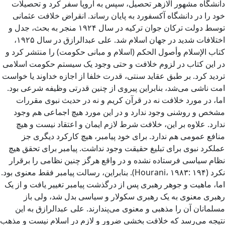
دانشگاه مشهور الازهر تحصیل، سپس به اروپا سفر کرد و تحصیلات
خود را در دانشگاه آکسفورد به پایان رساند. انقراض خلافت عثمانی
توسط دولت ترکان جوان ترکیه در سال ۱۹۲۴ منجر به بحث، جدل و
اختلافات شدید در جهان اسلام شد. علی عبدالرازق در سال ۱۹۲۵،
کتاب الإسلام وأصول الحکم (اسلام و مبانی حکومت) را منتشر کرد و
در این کتاب در لزوم خلافت و حتی وجود یک سیستم حکومت اسلامی
تردید کرد. بر طبق عقاید سنتی، قدرت خلفا از اجازه خداوند یا خواست
امت ناشی می‌شد، بنابراین پیروی از چنین قدرتی وظیفه شرعی بود.
اما، در مورد خلافت نه در قرآن کریم و نه در حدیث نبوی مقررات
مشخص و روشنی وجود ندارد و در این مورد هیچ اجماعی هم وجود
ندارد. علاوه بر این، خلافت شرط لازم ایمان و اعتقاد نیست و هیچ
منافع عمومی هم ندارد. برای خود پیامبر، هیچ کارکرد دیگری جز
عملکرد نبوی برای تبلیغ حقیقت وجود نداشت. پیامبر برای تحقق هیچ
نظام سیاسی فرستاده نشده و در واقع هرگز چنین نظامی را برقرار
نکرد (Hourani، ۱۹۸۳: ۱۹۴). بنابراین، رسالت پیامبر فقط معنوی بود.
اما، ماهیت و جوهر رهبری پس از درگذشت پیامبر تغییر یافت و از یک
رهبری معنوی به یک رهبری سکولار و سیاسی بدل شد، ولی باز
مسلمانان آن را مذهبی و معنوی می‌پندارند. علی عبدالرازق به این
نتیجه می‌رسد که خلافت بخشی ضرور و لازم در اسلام نیست و مذهب