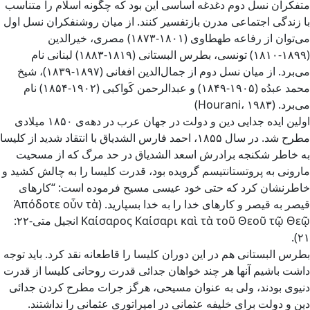
متفکران نسل دوم دغدغه اساسی این بود که چگونه اسلام را متناسب
با زندگی اجتماعی مدرن بازتفسیر کنند. از میان روشنفکران نسل اول
می‌توان از رفاعه طهطاوی (۱۸۰۱-۱۸۷۳) مصری، خیرالدین
(۱۸۹۹-۱۸۱۰) تونسی، بطرس البستانی (۱۸۱۹-۱۸۸۳) لبنانی نام
می‌برد. از میان نسل دوم از جمال‌الدین افغانی (۱۸۹۷-۱۸۳۹)، شیخ
محمد عبدُه (۱۹۰۵-۱۸۴۹) و عبدالرحمن کَواکبی (۱۹۰۲-۱۸۵۴) نام‌
می‌برد. (Hourani، ۱۹۸۳)
اولین ایده جدایی دین و دولت در جهان عرب در دهه‌ی ۱۸۵۰ میلادی
مطرح شد. در سال ۱۸۵۵، احمد فارس الشدیاق با انتقاد شدید از کلیسا
به خاطر شکنجه برادرش اسعد الشدیاق در حد مرگ که از مسحیت
مارونی به پروتستانتیسم گرویده بود، قدرت کلیسا را به چالش کشید و
خاطرنشان کرد که حتی خود عیسی مسیح فرموده است: “کارهای
قیصر به قیصر و کارهای خدا را به خدا بسپارید. (Ἀπόδοτε οὖν τὰ
Καίσαρος Καίσαρι καὶ τὰ τοῦ Θεοῦ τῷ Θεῷ انجیل متی-۲۲:
۲۱).
بطرس البستانی هم در این دوران کلیسا را قاطعانه نقد کرد. باید توجه
داشت باشیم آنها هر چند خواهان جدائی قدرت روحانی کلیسا از قدرت
دنیوی بودند، ولی به عنوان مسیحی، هرگز جرات مطرح کردن جدائی
دین و دولت برای خلیفه عثمانی در امپراتوری عثمانی را نداشتند.