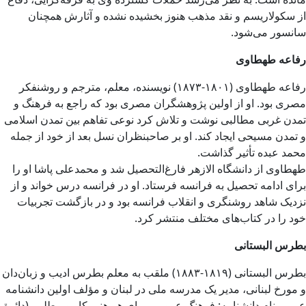
از سکولاریسم و نقد مذهب هنوز بخشیده نشده و آثارش همچنان
سانسور می‌شود.
رفاعه طهطاوی
رفاعه طهطاوی (۱۸۰۱-۱۸۷۳) نویسنده، معلم، مترجم و روشنفکر
مصری بود. او از اولین پژوهشگران مصری بود که راجع به فرهنگ و
تمدن غربی مطالبی نوشت و تلاش کرد نوعی تفاهم بین تمدن اسلامی
و تمدن مسیحی ایجاد کند. او بر صاحبنظران نسل بعد از خود از جمله
محمد عبده تأثیر گذاشت.
طهطاوی از دانشگاه الازهر فارغ‌التحصیل شد و محمدعلی پاشا او را
برای ادامه تحصیل به فرانسه فرستاد. او در فرانسه درس خواند و از
نزدیک شاهد روشنگری و انقلاب فرانسه بود و در بازگشت تجربیات
خود را در کتاب‌های مختلف منتشر کرد.
بطرس البستانی
بطرس البستانی (۱۸۱۹-۱۸۸۳) ملقب به معلم بطرس ادیب و زبان‌دان
و مورخ لبنانی، مدیر یک مدرسه‌ ملی در لبنان و مؤلف اولین دانشنامه
عربی بنام دانشنامه: فرهنگ عمومی برای هر هنر، کار و مطلبی (دائرة