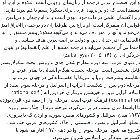
و این اصطلاح عربی ترجمه از زبان‌های اروپائی است. علاوه بر این، او
معتقد است که دو برابرنهاد عربی برای سکولاریسم با هم پیوند دارند،
زیرا گفتمان علمی در ذات خود دنیوی است و بر این جهان و دریافتن
قوانین آن متمرکز است. او نزاع بین طرفداران دو ترجمه را اغراق‌آمیز
می‌خواند و آنها را مترادف می‌داند و می‌گوید سکولاریسم مشتق از دنیا
(العالمانیة) در جدائی دین و دولت در اصلی‌ترین هدف سیاسی و
اجتماعی آن تجسم می‌یابد و ترجمه مشتق از علم (العَلمانیة) در بنیان
خردگرائی آن. (Zakariyya، ۲۰۰۵: ۱۴)
در دنیای عرب، سه دوره مطرح شدن جدی و روشن بحث سکولاریسم
قابل تشخیص است. مرحله نخست هنگام آشنائی با تمدن غرب و
مقایسه پیشرفت اروپا و امریکا با عقب‌ماندگی در جهان عرب بود،
مرحله دوم پس از شکست اعراب از اسرائیل و مرحله سوم انتقاد از
اسلام گرایی نوین و خویشتن-بازنگری خردورزانه (rational self-
examination) فرهنگ عرب است. مرحله اول از نیمه دوم قرن نوزده
تا اواسط قرن بیستم در بر می‌گیرد. مرحله دوم از جنگ شش‌روزه
۱۹۶۷ میان اسرائیل و کشورهای مصر، سوریه و اردن که با پیروزی
مطلق اسرائیل و تصرف قسمتی از خاک کشورهای عربی ختم شد،
شروع می‌شود. مرحله سوم از اواخر دهه ۱۹۷۰ آغاز می‌شود با
گسترش بنیادگرائی اسلامی شروع می‌شود.