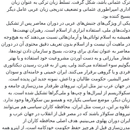
ترک عثمانی باشد، شکل گرفت. تسلط زبان ترکی به عنوان زبان
اداری امپراطوری عثمانی و تضعیف تدریجی زبان عربی عامل دیگر
بسیج کننده بود.
یکی از ویژگی‌های جنبش‌های عربی در دوران معاصر پس از تشکیل
دولت‌های ملی، استفاده ابزاری از اسلام است. رهبران نهضت‌ها
همیشه به اسلام توانائی‌ها و آرمان‌هائی نسبت می‌دهند که به هیچ‌وجه
در ماهیت آن نیست و از اسلام بدون تعریف دقیق محتوی آن در دوران
معاصر به عنوان نمادی برای وحدت، بسیج و سازمان دادن توده‌ها،
شعار مبارزاتی و به دست آوردن مشروعیت خود استفاده و یا بهتر
بگوئیم سوء استفاده می‌کنند ولی، پس از به قدرت رسیدن دیکتاتوری
فردی و یا گروهی برقرار می‌کنند. ایران خمینی و خامنه‌ای و سودان
عمر البشیر، حکومت طالبان و داعش، نمونه جدید این پدیده است.
در جهان عرب نیز مثل ایران، نیروهای طرفدار مدرن‌سازی جامعه و
سکولاریسم از لیبرال‌ها و چپ‌ها و ملی‌گراها تشکیل شده است. به
زبان دیگر، موضع سیاسی یکپارچه و همسو بین سکولارها وجود ندارد.
علاوه بر این، درست مثل ایران، محافظه کاران سیاسی هم می‌توانند
نیروهای سکولار باشند که در مصر قبل از انقلاب در جهان عرب و
ایران دوران پهلوی می‌بینیم. هدف اصلی محافظه کاران از
مدرن‌سازی قبل از هرچیز حفظ حکومت خودکامه است، از اینرو همه