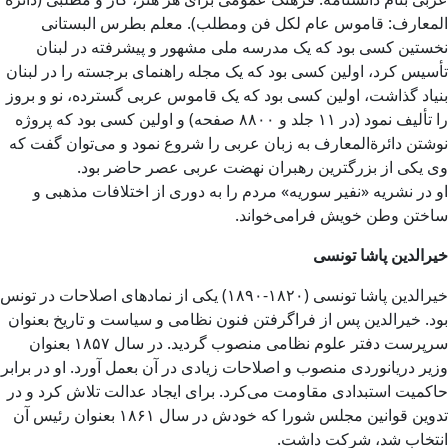
المعارف: قاموس عام لکل فن ومطلب). معلم بطرس البستانی
نخستین کسی بود که یک مدرسه ملی مشهور و پیشرفته در لبنان
تأسیس کرد، اولین کسی بود که یک مجله راهنمای برجسته را در لبنان
بنیاد گذاشت، اولین کسی بود که یک قاموس عربی گسترده، نو و بروز
را تألیف نمود (در ۱۱ جلد و ۸۸۰۰ صفحه) و اولین کسی بود که پروژه
نوشتن دائرةالمعارف به زبان عربی را شروع نمود و می‌توان گفت که
وی یکی از بزرگترین رهبران نهضت عربی عصر حاضر بود.
او در نشریه «نفیر سوریه» مردم را به دوری از اختلافات مذهبی و
ساختن وطن خویش فرا‌می‌خواند.
خیرالدین پاشا تونسی
خیرالدین پاشا تونسی (۱۸۲۰-۱۸۹۰) یکی از نماد‌های اصلاحات در تونس
بود. خیرالدین پس از فراگرفتن فنون نظامی و سیاست و تاریخ بعنوان
سرپرست دفتر علوم نظامی منصوب گردید. در سال ۱۸۵۷ بعنوان
وزیر دریانوردی منصوب و اصلاحات زیادی در آن بعمل آورد. او در برابر
حاکمیت استبدادی مقاومت می‌کرد. برای ایجاد عدالت تلاش کرد و در
تدوین قوانین مجلس شورا که خودش در سال ۱۸۶۱ بعنوان رئیس آن
انتخاب شد، شرکت داشت.