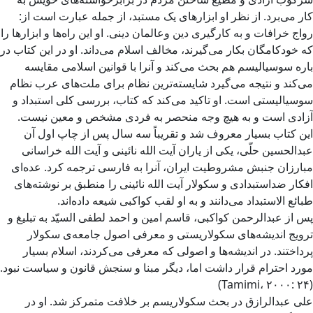
کار می‌برد. از نظر او ابزارهای یک مستبد، از جمله عبارت است از:
رواج خرافات و به کارگیری دین وعالمان دینی. او این راه‌ها و ابزارها را
که خودکامگان بکار می‌گیرند، مخالف اسلام می‌داند. او در این کتاب در
باره سوسیالیسم هم بحث می‌کند و آنرا با قوانین اسلامی‌ مقایسه
می‌کند و نتیجه می‌گیرد شایسته‌ترین نظام برای ملت‌های عرب نظام
سوسیالیستی است. او تاکید می‌کند که کتاب، بررسی کلی استبداد و
آزادی است و به هیچ وجه منحصر به فردی مشخص و معین نیست.
این کتاب بسیار معروف شد و تقریباً سه سال پس از چاپ اول آن
عبدالحسین حلّی، یکی از یاران آیت الله نائینی و آیت الله خراسانی
مبارزان جنبش مشروطیت ایران، آنرا به فارسی ترجمه کرد. عده‌ای
افکار ضداستبدادی و سکولار آیت الله نائینی را منطبق بر نوشته‌های
طبائع الاستبداد می‌دانند و به او لقب کواکبی شیعه داده‌اند.
پس از عبدالرحمن کواکبی، قاسم امین و احمد لطفی السیّد به تبلیغ و
ترویج اندیشه‌های سکولاریستی و معرفی اصول جامعه‌ی سکولار
پرداختند. در اندیشه‌ها و اصولی که معرفی می‌کردند، اسلام بسیار
مورد احترام قرار داشت اما، دیگر مبنا و سنجش قانون و سیاست نبود.
(Tamimi، ۲۰۰۰: ۲۴)
علی عبدالرازق در بحث سکولاریسم بر خلافت متمرکز شد. او در