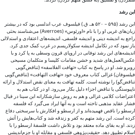
ابن رشد
ابن رشد (۵۹۵ – ۵۲۰ هـ. ق.) فیلسوف عرب اندلسی بود که در بیشتر
زبان‌های غربی او را با نام «اورئوس» (Averroes) می‌شناسند بحثی
راجع به اندیشه دینی و اندیشه فلسفی، اندیشه‌های اعتقادی و استدلالی
باز نمود که در تکامل اندیشه سکولاریسم در غرب کمک جدی کرد.
اندیشه‌های ابن رشد توفانی در اروپای قرون وسطی به پا کرد و با
عکس‌العمل‌های شدید و خشن مقامات کلیسا و متکلمان مسیحی
روبرو شد. او در پاسخ به کتاب «تهافت الفلاسفه» (تناقض‌گویی
فیلسوفان) غزالی کتاب معروف خود «تهافت التهافت» (تناقض‌گویی
تناقض‌گو) را نوشته است. کلمه تهافت به معنای نقض استدلال و ارائه
ناپیوستگی یا تناقض اجزاء دلیل بکار می‌رود. او در کتاب هم به
اعتراضات کلامی غزالی و هم به روش سازشکارانه ابن سینا در قبال
فشار عقاید مذهبی تاخته است و به آنها ایراد می‌گیرد که فلسفه
ارسطو را ناقص فهمیده‌اند و از ارسطو و افکارش با سرسختی دفاع
کرده است. ابن رشد متهم به کفر و زندقه شد و کتاب‌هایش را آتش
زدند. او به بقای ماده معتقد بود و تلاش داشت فلسفهٔ ارسطو را با
اسلام تطبیق دهد. حقیقت‌پژوهی فلسفی و مقابله او با جزم‌اندیشی