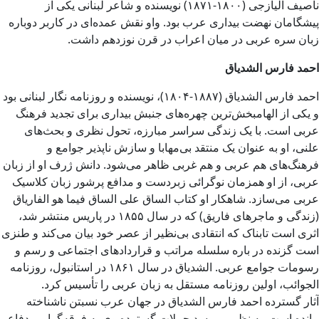
ناصیف الیازجی (۱۸۰۰-۱۸۷۱) نویسنده و شاعر لبنانی یکی از
پیشگامان نهضت بیداری عرب بود. واو نقش عمده‌ای در کاربر دوباره
زبان سره عربی در میان اعراب در قرن نوزدهم داشت.
احمد فارس الشدیاق
احمد فارس الشدیاق (۱۸۸۷-۱۸۰۴)، نویسنده و روزنامه نگار لبنانی بود
و یکی از الهامبخش‌ترین چهره‌های جنبش بیداری برای تجدید فرهنگ
عربی است. با یک زندگی سراسر مبارزه، تحول نظری و بحث‌های
علنی، او به عنوان یک منتقد بی‌مهابا و سازش ناپذیر جوامع و
فرهنگ‌های هم عربی و هم غربی ظاهر می‌شود. دانش ژرف او از زبان
عربی، از او همزمان نوگرائی زبردست و مدافع پرشور زبان کلاسیک
عربی می‌سازد. شاهکار او کتاب الساق على الساق فیما هو الفاریاق
(زندگی و ماجرهای فاریق) که در سال ۱۸۵۵ در پاریس منتشر شد،
اثری است تابناک که انتقادی بی‌نظیر از عصر خود بیان می‌کند و طنزی
است گزنده در باره سلسله مراتب و قراردادهای اجتماعی و رسم و
رسومات جوامع عربی. الشدیاق در سال ۱۸۶۱ در استانبول، روزنامه
الجوائب، اولین روزنامه مستقل به زبان عربی را تأسیس کرد.
آثار گسترده احمد فارس الشدیاق در جهان عرب نسبتن ناشناخته
مانده است. به نظر می‌رسد حملات گسترده وی به فرقه‌گرایی، دفاع