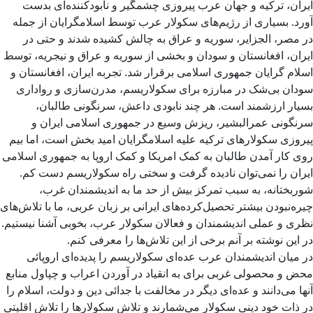
ایران، ترکیه و جهان عرب پیروزی چشمگیر و نابودکننده‌ای بدست
آورد. بسیاری از رژیم‌های سکولار عرب توسط اسلامگرایان از جمله
در مصر، الجزایر، سوریه و عراق به چالش کشیده شدند و حتی در
ایران، افغانستان و سودان و بخشی از سوریه و عراق و نیجریه، توسط
اسلام گرایان جمهوری اسلامی برقرار شد. تجربه ایران، افغانستان و
سودان بی‌شک در مبارزه برای سکولاریسم، مدرن‌سازی و رواداری
بسیار ارزشمند است. هر چند نابودی داعش، سرنگونی طالبان،
سرنگونی عمرالبشیر، ریزش وسیع در جمهوری اسلامی ایران و
پیروزی سکولارهای ترکیه علیه اسلامگرایان امید بخش است، اما بیم
روی کار آمدن طالبان به کمک امریکا و کمک اروپا به جمهوری اسلامی
ایران را نمی‌توان نادیده گرفت و سختی راه سکولاریسم دست کم.
شوربختانه، به سبب تمرکز بیش از حد ما به اندیشمندان غرب،
چیره‌نبودن بیشتر تحصیل‌کرده‌های ایرانی بر زبان عربی، ما با تلاش‌های
نظری و عملی اندیشمندان و فعالان سکولار عرب، بخوبی آشنا نیستیم.
در این نوشته بر آنم برخی از این تلاش‌ها را معرفی کنم.
در میان اندیشمندان عرب عده‌ای سکولاریسم را پدیده‌ای اروپائی
محض و محصولی غربی برای به انقیاد در آوردن اعراب و چپاول منابع
آنها می‌دانند و عده‌ای دیگر در مخالفت با جدائی دین و دولت، اسلام را
در ذات خود دینی سکولار می‌شمارند و تلاش سکولارها را تلاش اقلیتی