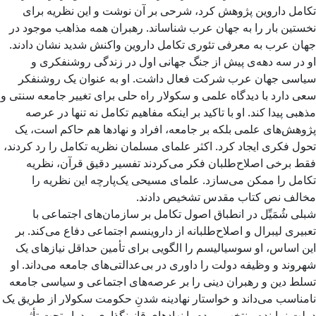
تکامل داروین پژوهش کرد، شرحی بر آن نوشت و این نظریه برای
نخستین بار را به جهان عرب شناساند. رهبران همه مذاهب موجود در
جهان عرب به معرفی تئوری تکامل داروین واکنش شدید نشان دادند.
او در سه دهه‌ی پیش از جنگ جهانی اول در زندگی روشنفکری و
سیاسی جهان عرب شرکت فعال داشت. او به عنوان یک روشنفکر
سعی دارد با دیدگاه علمی و سکولار راه حلی برای تغییر جامعه سنتی و
مذهبی پیدا کند. او با تاکید بر اینکه مفاهیم تکامل نه تنها در عرصه
پژوهش‌های علمی بلکه بر جامعه، افراد و نهادها هم حاکم است، یک
تحول فکری ایجاد کرد. اکثر علمای مسلمان نظریه تکامل را رد کردند،
فقط برخی اصلاح‌طلبان فکر می‌کردند تفسیر دقیق قرآن، نظریه
تکامل را ممکن می‌سازد. علمای مسیحی یک‌پارچه این نظریه را
مخالف نص کتاب مقدس تشخیص دادند.
شبلی شُمَیِّل در انطباق اصول تکامل بر سازمان‌های اجتماعی با
تعبیری لیبرال و اصلاح‌طلبانه از داروینسم اجتماعی دفاع می‌کند. بر
این اساس، او سوسیالیسم را الگویی برای تأمین حداقل نیازهای یک
شهروند و وظیفه دولت را داوری در بی‌عدالتی‌های جامعه می‌داند. او
تسلط دین و رهبران دینی را بر عرصه‌های اجتماعی و سیاسی جامعه
نامناسب می‌داند و خواستار نهادینه شدنِ حکومت سکولار از طریق یک
دولت نماینده منتخب مردم با نهادهای قانونگذاری بود. او تحت تأثیر