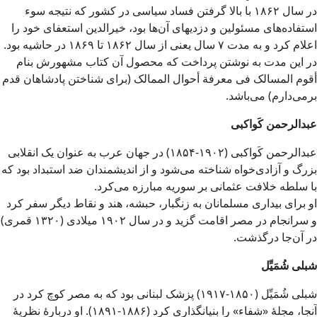
در سال ۱۸۶۲ با بالا گرفتن فساد سیاسی در کشور که نتیجه سوء
استفاده‌های مسئولین و دزدیهای آن‌ها بود، خیرالدین استعفای خود را
اعلام کرد و به مدت ۷ سال یعنی از سال ۱۸۶۲ تا ۱۸۶۹ در حاشیه بود.
در این مدت به نوشتن پرداخت که محصول آن کتاب مشهورش بنام
أقوم المسالک فی معرفة أحوال الممالک (برای شناختن پادشاهان قدم
برمی‌دارم) می‌باشد.
عبدالرحمن کَواکبی
عبدالرحمن کَواکبی (۱۹۰۲-۱۸۵۴) در جهان عرب به عنوان یک انقلابی
بزرگ و آزادی‌خواه شناخته می‌شود و از اندیشمندان ضد استبداد بود که
با سلطه خلافت عثمانی بر سوریه مبارزه می‌کرد.
او برای بیداری مسلمانان به زنگبار، حبشه، هند و نقاط دیگر سفر کرد
و سرانجام در مصر اقامت گزید و در سال ۱۹۰۲ میلادی (۱۳۲۰ قمری)
در آن‌جا درگذشت.
شبلی شُمَیِّل
شبلی شُمَیِّل (۱۸۵۰-۱۹۱۷) پزشک لبنانی بود که به مصر کوچ کرد در
آنجا، مجلهٔ «شفاء» را بنیانگذاری کرد (۱۸۸۶-۱۸۹۱). او دربارهٔ نظریهٔ