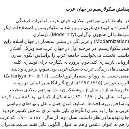
پیدایش سکولاریسم در جهان عرب
در اواسط قرن نوزدهم میلادی، جهان عرب با تأثیرات فرهنگی
گسترده و کوبنده‌ی غربی روبرو شد و سکولاریسم و اصطلاحات دیگر
مرتبط با آن همچون نوگرایی (Modernity)، نو‌سازی
(Modernization) و غربزدگی در بستر استعمار در جهان اسلام رایج
شد. سکولاریسم، در مرحله اول در جهان عرب سه ویژگی آشکار
داشت. نخست می‌خواست جامعه عرب را براساس الگوی مدرن
اروپایی بازسازی کند. دوم، پروژه‌ای یکپارچه برای نوسازی کلیه
قسمت‌های زندگی عرب به سبک غربی بود. سوم، برخورد و دیدی
منفی نسبت به اروپا و استعمار اروپا داشت. (Zakariyya، ۲۰۰۵: ۱۶)
آلبرت حورانی (۱۹۱۵-۱۹۹۳)، تاریخ‌نگار انگلیسی-لبنانی در زمینه
خاورمیانه، از دو نسل از روشنفکران سده نوزدهم میلادی صحبت
می‌کند. نسل اول (۱۸۷۰-۱۸۳۰) متشکل از کسانی بود که شروع کردند
به ساختن زیرساخت‌ها، صنایع، فنون حمل و نقل و نهادهای سیاسی
غربی و آنها را به عنوان الگوهای قابل تقلید برای ساختن کشور خود به
جای تهدیدها در نظر داشتند. نسل دوم، از سال ۱۸۷۰ تا ۱۹۰۰، که غرب
را هم به عنوان دشمن و هم به عنوان الگویی قابل تقلید می‌دیدند. برای