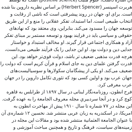
هربرت اسپنسر (Herbert Spencer) بر اساس نظریه داروین بنا شده
است. برای او، جهان در روند پیشرفتی است که ناشی از رقابت و
انتخاب طبیعی است. اما استبداد، تفکر عقلانی را منع و از این طریق
توسعه جهان را مسدود می‌کند. بنابراین، وی معتقد بود که نهادهای
حقوقی و سیاسی باید در فرایند بهبود و توسعه مستمر بر مبنای تفکر
آزاد و همکاری اجتماعی قرار گیرند. او مخالف استبداد و خواستار
جدایی دین و دولت بود. او این جدایی را یک فرآیند طبیعی می‌دانست،
هرچه قدرت مذهبی ضعیف تر باشد، دولت قوی‌تر خواهد بود. این
قدرت گرفتن علمای دین به جای اسلام و قرآن کریم است که دولت را
ضعیف می‌کند. او یکی از پیشگامان سکولارها و سوسیالیست‌های
جهان عرب بود و اولین کسی بود که تئوری تکامل داروین را در جهان
عرب معرفی کرد.
فرح انطون، روزنامه‌نگار لبنانی در سال ۱۸۹۷ از طرابلس به قاهره
کوچ کرد و در آنجا سردبیریِ مجله معروف الجامعة را به عهده گرفت.
این مجله در ۷۷ شماره تا سال ۱۹۱۰ پیش از مهاجرت انطون به
امریکا، در اسکندریه به زبان عربی منتشر شد. نخسین ۱۲ شماره‌ی آن
با عنوان الجامعة العثمانیة منتشر شده بود و مقالات این مجله در
زمینه‌های سیاست، فرهنگ و تاریخ و همچنین مباحث آموزشی و