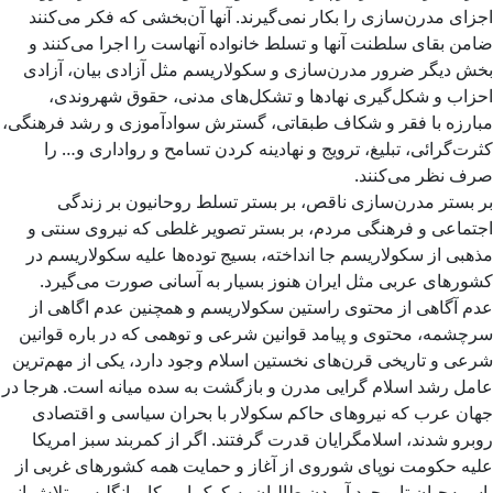
اجزای مدرن‌سازی را بکار نمی‌گیرند. آنها آن‌بخشی که فکر می‌کنند
ضامن بقای سلطنت آنها و تسلط خانواده آنهاست را اجرا می‌کنند و
بخش دیگر ضرور مدرن‌سازی و سکولاریسم مثل آزادی بیان، آزادی
احزاب و شکل‌گیری نهادها و تشکل‌های مدنی، حقوق شهروندی،
مبارزه با فقر و شکاف طبقاتی، گسترش سوادآموزی و رشد فرهنگی،
کثرت‌گرائی، تبلیغ، ترویج و نهادینه کردن تسامح و رواداری و… را
صرف نظر می‌کنند.
بر بستر مدرن‌سازی ناقص، بر بستر تسلط روحانیون بر زندگی
اجتماعی و فرهنگی مردم، بر بستر تصویر غلطی که نیروی سنتی و
مذهبی از سکولاریسم جا انداخته، بسیج توده‌ها علیه سکولاریسم در
کشورهای عربی مثل ایران هنوز بسیار به آسانی صورت می‌گیرد.
عدم آگاهی از محتوی راستین سکولاریسم و همچنین عدم اگاهی از
سرچشمه، محتوی و پیامد قوانین شرعی و توهمی که در باره قوانین
شرعی و تاریخی قرن‌های نخستین اسلام وجود دارد، یکی از مهم‌ترین
عامل رشد اسلام گرایی مدرن و بازگشت به سده میانه است. هرجا در
جهان عرب که نیروهای حاکم سکولار با بحران سیاسی و اقتصادی
روبرو شدند، اسلامگرایان قدرت گرفتند. اگر از کمربند سبز امریکا
علیه حکومت نوپای شوروی از آغاز و حمایت همه کشورهای غربی از
باسمه‌چیان تا بوجود آوردن طالبان به کمک امریکا و انگلیس، تلاش انور