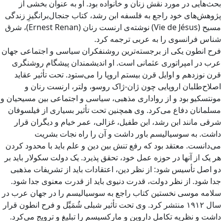
بحث‌هایی در مورد نقش زنان و خانواده بود. او به عنوان بخشی از
پژوهش‌های خود راجع به فلسفه ابن رشد، کتاب جنجال‌برانگیزِ زندگی
مسیح (Vie de Jésus) نوشته‌ی ارنست رنان (Ernest Renan)، شرق
شناس فرانسوی را به عربی ترجمه کرد.
فرح انطون یکی از برجسته‌ترین روشنفکران سیاسی و اجتماعی جهان
عرب در امپراتوری عثمانی است. او اندیشمندان پیشگام روشنگری
قرن نوزدهم و اوایل قرن بیستم اروپا را می‌ستود. تحت تأثیر عقاید
اصلاح‌طلبان اروپایی چون ژان-ژاک روسو، ولتر، ارنست رنان و
مونتسکیو بود و از رواداری مذهبی، سیاسی و اجتماعی بین مسیحیان و
مسلمانان دفاع می‌کرد. وی همچنین تحت تأثیر بسیاری از فیلسوفان
شرقی مانند ابن رشد، ابن طفیل، غزالی، عمر خیام و دیگران قرار
داشت. به سوسیالیسم باور داشت و آن را راه نجات بشریت
می‌دانست. معتقد بود که رفع تنش بین دین و علم باید با محدود کردن
هر یک از آنها در حوزه عمل خود، تحقق پذیرد. یک دولت سکولار باید بر
دو اصل تأسیس شود: از نظر دین، اعتقادات باید از تشریفات مذهبی
جدا شود. از نظر دولت، قدرت دنیوی باید از قدرت معنوی جدا شود.
سلامه موسی نخستین کتاب راجع به سوسیالیسم را در جهان عرب در
سال ۱۹۱۲ منتشر کرد. وی تحت تأثیر شبلی شُمَیِّل و فرح انطون قرار
داشت و نظریه تکامل داروین و مارکسیسم را تبلیغ و ترویج می‌کرد.