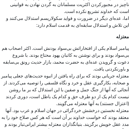
ناچیز در مجبورکردن اکثریت مسلمانان به گردن نهادن به قوانینی
است که خداوند تشریع نکرده است.
اما، عده‌ای دیگر در ضرورت و فواید سکولاریسم استدلال می‌کنند و
این تلاش و استدلال سابقه‌ای به قدمت اسلام دارد:
معتزله
پیامبر اسلام یکی از افتخاراتش بی‌سواد بودنش است. اکثر اصحاب هم
بی‌سواد بودند و برای نوشتن به کاتبان یهود محتاج بودند. با شروع
دعوت و گرویدن عده‌ای به حضرت محمد، بازار حدیث رونق بی‌سابقه
و باورنکردنی یافت.
معتزله جریانی بودند که برای راه یافتن از انبوه حدیث‌های جعلی پیامبر
و صحابه، بکارگیری عقل و خرد و نگاه فلسفی را توصیه می‌کردند. از
آنجائی که آنها از جنگ جمل و صفین با این استدلال که بر ما روشن
نیست کدام یک از دو طرف حق و کدام یک باطل است، دوری کردند
(اعتزال جستند) به آنها معتزله می‌گویند.
معتزله نخستین درخشش خردگرائی در جهان اسلام و عرب بود. آنها
معتقد بودند که خواست خداوند بر آن است که هر کس صلاح خود را به
مدد عقل خویش برگزیند. بنیانگذاران معتزله بیشتر ایرانی‌تبار بودند و