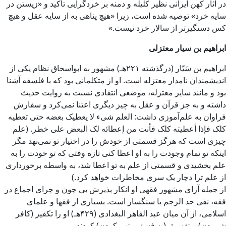
در آثار کهن ایرانی نظیر کلیله و دمنه بر خردگرایی تاکید و «زیستن در
سایه خرد» توصیه شده است، زیرا «هیچ پناهی به از سایه عقل و هیچ
کس دستگیرتر از سالار خرد نیست.»
ابراهیم بن سیار معتزلی
ابراهیم بن سَیّار (درگذشته ۲۲۱هـ) مشهور به ابواسحاق نظام یکی از
اندیشمندان نامدار معتزله است. او از متکلمانی بود که با فلسفه آشنا
بود و مانند سایر معتزله، موضعی انتقادی نسبت به روایت حدیث
داشته و به جز قرآن و عقل به چیز دیگری اعتنا نمی‌کرد و سفارش
فراوان به علم‌آموزی داشت: العلم شیء لا یعطیک بعضه حتی تعطیه
کلک فإذا أعطیته کلک فأنت من إعطائه لک البعض علی خطر. (علم
چیزی است که هرگز قسمتی از خودش را در اختیار تو نمی‌نهد مگر
اینکه تو تمام وجودت را به او اعطا کنی تازه وقتی که تو خودت را به
علم بخشیدی و قسمتی از علم به تو اعطا شد، به واسطه برخورداری
از علم ترا دچار یک سری مخاطرات خواهد کرد.)
از جمله آرای مشهور فقهی او انکار پذیرش بی چون و چرای اجماع در
فقه، نفی حد الرجم یا سنگسار است. بسیاری از فقها و علمای
اسلامی، از آن میان عبد القاهر البغدادی (۴۲۹هـ) او را تکفیر (کافر
شمردن) و تفسیق (به فسق متهم کردن) کردند.