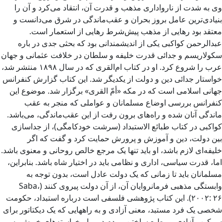
وی به شدت از نارواداری مذهب و قدرت آن، انتقاد می‌کرد و آن را
بنیادی‌ترین عامل بروز بحران و عقب‌ماندگی در شرق می‌دانست و
معتقد بود رهایی از مذهب پیش‌شرط رهایی از استعمار است.
عبدالرحمن کواکبی یکی از اندیشمندانی بود که بحثی جدی در باره
سکولاریسم و جدائی قدرت خلیفه و سلطان در خلافت عثمانی و جهان
عرب را شروع کرد. او در کتاب ام‌القری که در سال ۱۸۹۸ منتشر شد،
خواستار جدائی دین و دولت از یکدیگر شد. این کتاب گزارش کنفرانس
جهانی اسلامی است که ‌در مکه «أمّ القری» برگزار شد. موضوع این
کنفرانس بررسی اوضاع مسلمانان و عواملی که منجر به عقب
ماندگی آنان شده و راه‌های برون رفت از این عقب‌ماندگی، می‌باشد.
کواکبی در کتاب طبائع الاستبداد (سرشت خودکامگی)، از جداسازى
بین دولت، دین و آموزش و پرورش حمایت کرد و گفت که اگر
خلیفه‌ای لازم باشد، او باید تنها یک مرجع خالص روحانی و معنوی باشد.
اما، قدرت سیاسى، اداری و نظامى باید در اختیار شاه باشد. بنابراین،
مسلمانان باید تا زمانی که یک دولت عادل است، بدون توجه به
وابستگی مذهبی فرمانروایان آن، از آن دولت پیروی کنند (Saba،
۲۰۰۲: ۲۶). این کتاب پژوهشی فلسفی است درباره استبداد، حکومت
شخصی یک فرد مستبد، معنی آزادی و به راههایی که یک دیکتاتور برای
سرکوب آزادی و مطیع ساختن مردم در برابرخواسته‌های خویش به