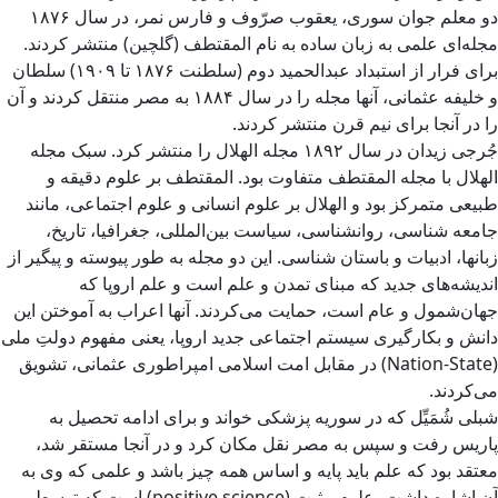
دو معلم جوان سوری، یعقوب صرّوف و فارس نمر، در سال ۱۸۷۶
مجله‌ای علمی به زبان ساده به نام المقتطف (گلچین) منتشر کردند.
برای فرار از استبداد عبدالحمید دوم (سلطنت ۱۸۷۶ تا ۱۹۰۹) سلطان
و خلیفه عثمانی، آنها مجله را در سال ۱۸۸۴ به مصر منتقل کردند و آن
را در آنجا برای نیم قرن منتشر کردند.
جُرجی زیدان در سال ۱۸۹۲ مجله الهلال را منتشر کرد. سبک مجله
الهلال با مجله المقتطف متفاوت بود. المقتطف بر علوم دقیقه و
طبیعی متمرکز بود و الهلال بر علوم انسانی و علوم اجتماعی، مانند
جامعه شناسی، روانشناسی، سیاست بین‌المللی، جغرافیا، تاریخ،
زبانها، ادبیات و باستان شناسی. این دو مجله به طور پیوسته و پیگیر از
اندیشه‌های جدید که مبنای تمدن و علم است و علم اروپا که
جهان‌شمول و عام است، حمایت می‌کردند. آنها اعراب به آموختن این
دانش و بکارگیری سیستم اجتماعی جدید اروپا، یعنی مفهوم دولتِ ملی
(Nation-State) در مقابل امت اسلامی امپراطوری عثمانی، تشویق
می‌کردند.
شبلی شُمَیِّل که در سوریه پزشکی خواند و برای ادامه تحصیل به
پاریس رفت و سپس به مصر نقل مکان کرد و در آنجا مستقر شد،
معتقد بود که علم باید پایه و اساس همه چیز باشد و علمی که وی به
آن اشاره داشت، علوم مثبت (positive science) است که توسط