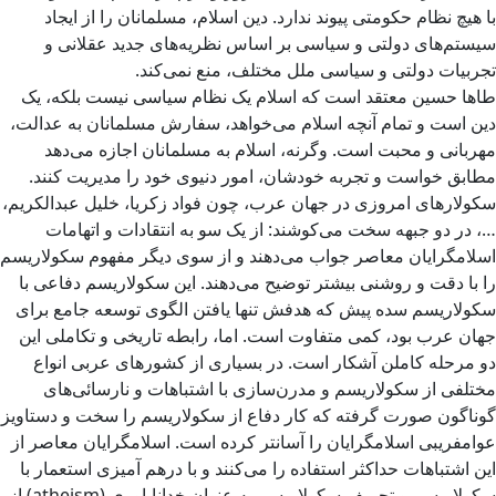
با هیچ نظام حکومتی پیوند ندارد. دین اسلام، مسلمانان را از ایجاد
سیستم‌های دولتی و سیاسی بر اساس نظریه‌های جدید عقلانی و
تجربیات دولتی و سیاسی ملل مختلف، منع نمی‌کند.
طاها حسین معتقد است که اسلام یک نظام سیاسی نیست بلکه، یک
دین است و تمام آنچه اسلام می‌خواهد، سفارش مسلمانان به عدالت،
مهربانی و محبت است. وگرنه، اسلام به مسلمانان اجازه می‌دهد
مطابق خواست و تجربه خودشان، امور دنیوی خود را مدیریت کنند.
سکولارهای امروزی در جهان عرب، چون فواد زکریا، خلیل عبدالکریم،
…، در دو جبهه سخت می‌کوشند: از یک سو به انتقادات و اتهامات
اسلامگرایان معاصر جواب می‌دهند و از سوی دیگر مفهوم سکولاریسم
را با دقت و روشنی بیشتر توضیح می‌دهند. این سکولاریسم دفاعی با
سکولاریسم سده پیش که هدفش تنها یافتن الگوی توسعه جامع برای
جهان عرب بود، کمی متفاوت است. اما، رابطه تاریخی و تکاملی این
دو مرحله کاملن آشکار است. در بسیاری از کشورهای عربی انواع
مختلفی از سکولاریسم و مدرن‌سازی با اشتباهات و نارسائی‌های
گوناگون صورت گرفته که کار دفاع از سکولاریسم را سخت و دستاویز
عوامفریبی اسلامگرایان را آسانتر کرده است. اسلامگرایان معاصر از
این اشتباهات حداکثر استفاده را می‌کنند و با درهم آمیزی استعمار با
سکولاریسم و تحریف سکولاریسم به عنوان خداناباوری (atheism) از