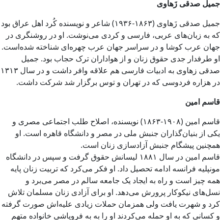
جمیل صدقی زَهاوی
جمیل صدقی زَهاوی (۱۸۶۳-۱۹۳۶) شاعر و نویسنده کُرد اهل عراق بود
که به زبان‌های عربی، فارسی و کردی می‌نوشت. او در روشنگری در
جهان عرب کوشا و در سراسر جهان عرب چهره‌ای شناخته شده‌است.
او طرفدار جدی حقوق زنان و از هواداران ترک حجاب بود. جمیل
صدقی زهاوی به ادبیات فارسی هم علاقه وافر داشت و در سال ۱۳۱۳
در هزاره فردوسی که در تهران و توس برگزار شد شرکت داشت.
قاسم امین
قاسم امین (۱۹۰۸-۱۸۶۳) نویسنده، اصلاح طلب اجتماعی مصری و
یکی از بنیان‌گذاران جنبش ملی در مصر و دانشگاه قاهره است. او
همچنین پیشگام جنبش آزادسازی زنان است.
قاسم امین در سال ۱۸۸۱ لیسانش حقوق گرفت و سپس در دانشگاه
مونپلیه فرانسه ادامه تحصیل داد. او فکر می‌کرد که تربیت زنان پایه
همه چیز است و راه به ایجاد یک جامعه سالم در مصر می‌برد و
نسل‌های نیکوکار پرورش می‌دهد. او برای آزادی زنان مسلمان تلاش
کرد و شهرت یافت ولی همزمان حملات زیادی علیه‌اش صورت گرفته
و کسانی که به او حمله می‌کردند او را به به فروپاشی خانواده متهم