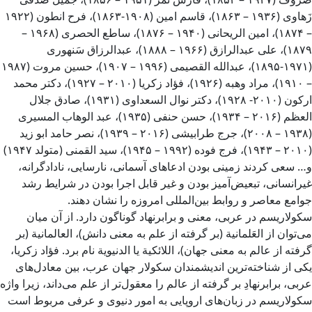
زَهاوی (۱۹۳۶ – ۱۸۶۳)، قاسم امین (۱۹۰۸-۱۸۶۳)، فرح انطون (۱۹۲۲
– ۱۸۷۴)، امین الریحانی (۱۹۴۰ – ۱۸۷۶)، ساطع الحصری (۱۹۶۸ –
۱۸۷۹)، علی عبدالرازق (۱۹۶۶ – ۱۸۸۸)، عبدالرزاق سَنهوری
(۱۹۷۱-۱۸۹۵)، عبدالله القصیمی (۱۹۹۶ – ۱۹۰۷)، حسین مروت (۱۹۸۷
– ۱۹۱۰)، مراد وهبه (۱۹۲۶)، فؤاد زکریا (۲۰۱۰ – ۱۹۲۷)، دکتر محمد
ارکون (۲۰۱۰- ۱۹۲۸)، دکتر نوال السعداوی (۱۹۳۱)، صادق جلال
(۲۰۰۸ – ۱۹۳۸)، جرج طرابیشی (۲۰۱۶ – ۱۹۳۹)، نصر حامد ابو زید
(۲۰۱۰ – ۱۹۴۳)، فرج فوده (۱۹۹۲ – ۱۹۴۵)، سید القمنی (متولد ۱۹۴۷)
و… سعی کردند زمینی بودن ادعاهای آسمانی، نارسایی، نادادگرانه،
غیرانسانی، تبعیض‌آمیز بودن و غیر قابل اجرا بودن در شرایط رشد
جوامع معاصر و روابط بین‌المللی امروزه را نشان دهند.
سکولاریسم در عربی، معنی و برابرنهاد گوناگون دارد. از آن میان
می‌توان از العَلمانیة (بر گرفته از علم به معنی دانش)، العالمانیة (بر
گرفته از عالم به معنی جهان)، اللائکیة یا الدنیویة نام برد. فؤاد زکریا،
یکی از شناخته‌ترین اندیشمندان سکولار جهان عرب، بین معادل‌های
عربی، برابرنهادِ بر گرفته از عالم را معقول‌تر از علم می‌داند، زیرا واژه
سکولاریسم در زبان‌های اروپایی به امور دنیوی و عرفی مربوط است