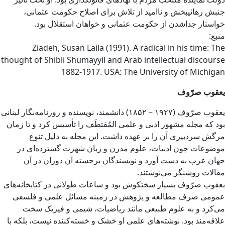
جنبش رهائیبخش و ناامید از تلاش برای اصلاح حکومت عثمانی،
خواستار جداشدن از حکومت عثمانی و خواهان استقلال بود.
منبع:
Ziadeh, Susan Laila (1991). A radical in his time: The
thought of Shibli Shumayyil and Arab intellectual discourse
1882-1917. USA: The University of Michigan
یعقوب صرّوف
یعقوب صرّوف (۱۹۲۷ – ۱۸۵۲) دانشمند، نویسنده و روزنامه‌نگار لبنانی
بود که مجله مشهور ادبی و علمی المُقتطَف را تأسیس کرد و تا زمان
مرگش سردبیری آن را بر عهده داشت. این مجله به دلیل تنوع
موضوعات چون ادبیات، علوم مدرن و زبان شهرت گسترده‌ای در
جهان عرب به دست آورد و نویسندگان برجسته آن دوران در آن
مقالات روشنگر می‌نوشتند.
یعقوب صرّوف بسیار سختکوش بود و ساعات طولانی در کتابخانه‌های
عمومی صرف مطالعه و پژوهش در زمینه مسائل علمی و فلسفی
‌می‌کرد و به علوم طبیعی مانند ریاضیات، شیمی و فیزیک سخت
علاقه‌مند بود. نوشته‌های علمی او خشک و خسته‌کننده نیست، بلکه با