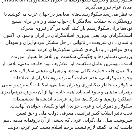
میان عوام نیرو می‌گیرند.
به نظر می‌رسد سکولاریست‌های معاصر در جهان عرب می‌کوشند با
روشنگری به حملات اسلامگرایان جواب دهند و راه را برای بسیج
توده‌ها برای سکولاریسم باز کنند. آنچه در آغاز نیروی محرک
اسلامگرایان بود، یعنی پیروزی اسلامگرایان در ایران و سودان، اکنون
با نشان دادن شریعت در ناتوانی در حل مشکل مردم ایران و سودان
بادی موافق در بادبان‌های کشتی سکولارهای عرب است.
بررسی دستاوردها و چگونگی شکست این تلاش‌ها بسیار آموزنده
است. مهمترین عامل شکست این تلاش‌ها، نبود جامعه مدنی، تلاش از
بالا بدون جلب حمایت کافی توده‌ها و رهبران مذهبی سکولار، عدم
وجود دموکراسی، عدم حمایت گسترده روشنفکران از اصلاحات
سکولار به خاطر دیکتاتوری رهبران سیاسی، امکانات گسترده و سنتی
رهبران مذهبی و سوء استفاده همه جانبه آنها از آن به ویژه درهم‌آمیزی
عملکرد رژیم‌ها و شرکت‌ها تجاری غربی با اندیشه‌ها اندیشمندان
سکولار و دموکرات و غربی خواندن آنها و یکسان خواندن آنهاست.
تحت تاثیر انقلاب کبیر فرانسه، معرفی دولت ملی و حق تعیین
سرنوشت ملل، ملی‌گرایی عربی که بخشی از آن درونمایه مذهبی هم
داشت که می‌گفتند لازم نیست پرچم اسلام دست غیر عرب، دولت