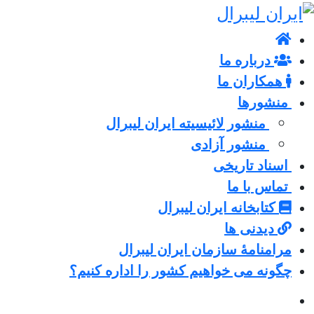
درباره ما
همکاران ما
منشورها
منشور لائیسیته ایران لیبرال
منشور آزادی
اسناد تاریخی
تماس با ما
کتابخانه ایران لیبرال
دیدنی ها
مرامنامۀ سازمان ایران لیبرال
چگونه می خواهیم کشور را اداره کنیم؟