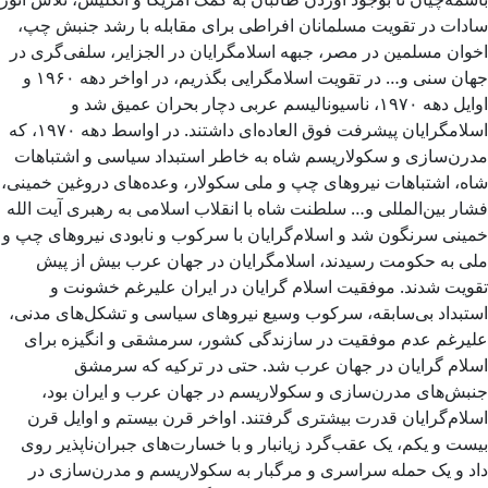
سادات در تقویت مسلمانان افراطی برای مقابله با رشد جنبش چپ،
اخوان مسلمین در مصر، جبهه اسلامگرایان در الجزایر، سلفی‌گری در
جهان سنی و… در تقویت اسلامگرایی بگذریم، در اواخر دهه ۱۹۶۰ و
اوایل دهه ۱۹۷۰، ناسیونالیسم عربی دچار بحران عمیق شد و
اسلامگرایان پیشرفت فوق العاده‌ای داشتند. در اواسط دهه ۱۹۷۰، که
مدرن‌سازی و سکولاریسم شاه به خاطر استبداد سیاسی و اشتباهات
شاه، اشتباهات نیروهای چپ و ملی سکولار، وعده‌های دروغین خمینی،
فشار بین‌المللی و… سلطنت شاه با انقلاب اسلامی به رهبری آیت الله
خمینی سرنگون شد و اسلام‌گرایان با سرکوب و نابودی نیروهای چپ و
ملی به حکومت رسیدند، اسلامگرایان در جهان عرب بیش از پیش
تقویت شدند. موفقیت اسلام گرایان در ایران علیرغم خشونت و
استبداد بی‌سابقه، سرکوب وسیع نیروهای سیاسی و تشکل‌های مدنی،
علیرغم عدم موفقیت در سازندگی کشور، سرمشقی و انگیزه برای
اسلام گرایان در جهان عرب شد. حتی در ترکیه که سرمشق
جنبش‌های مدرن‌سازی و سکولاریسم در جهان عرب و ایران بود،
اسلام‌گرایان قدرت بیشتری گرفتند. اواخر قرن بیستم و اوایل قرن
بیست و یکم، یک عقب‌گرد زیانبار و با خسارت‌های جبران‌ناپذیر روی
داد و یک حمله سراسری و مرگبار به سکولاریسم و مدرن‌سازی در