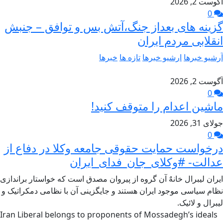
آگوست 2, 2026
0
گزینه های بعداز جنگ،آتش بس و توافق – جنبش
انقلابی مردم ایران
آرشیو خبرها
ارشیو خبرها
تازه ها
خبرها
آگوست 2, 2026
0
ماشین اعدام را متوقف کنید!
جولای 31, 2026
0
درخواست حمایت حقوقی جامعه وکلا در دفاع از
عدالت- #وکلای_جان_فدای_ایران
ایران لیبرال خانهٌ آن گروه از پیروان مصدق است که خواستار براندازی
نظام سیاسی موجود ایران هستند و جایگزینی آن با نظامی دمکراتیک و
لیبرال و لائیک.
Iran Liberal belongs to proponents of Mossadegh’s ideals