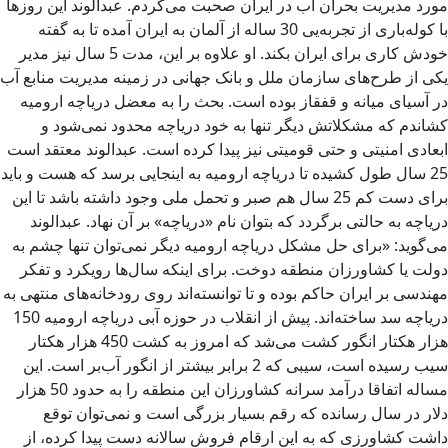
مورد مدیریت بحران آب در ایران صحبت می‌کردم. عبدالوند این روزها
با کوله‌باری از تجربه‌یی 30 ساله از آلمان به ایران آمده تا به گفته
خودش کاری برای ایران بکند. او علاوه بر این، مدت 5 سال نیز مدیر
یکی از طرح‌های سازمان ملل و بانک جهانی در زمینه مدیریت منابع آب
در آسیای میانه و قفقاز بوده است. بحث را به معضل دریاچه ارومیه
کشاندم که مشکلاتش دیگر تنها به خود دریاچه محدود نمی‌شود و
ابعادی امنیتی و حتی قومیتی نیز پیدا کرده است. عبدالوند معتقد است
25 سال طول کشیده تا دریاچه ارومیه به اینجایی برسد که هست و باید
برای دست کم 25 سال هم صبر و تحمل ملی وجود داشته باشد تا این
دریاچه به حالتی برگردد که بتوان نام «دریاچه» بر آن نهاد. عبدالوند
می‌گوید: «برای حل مشکل دریاچه ارومیه دیگر نمی‌توان تنها چشم به
دولت یا کشاورزان منطقه دوخت. برای اینکه سال‌ها رویکرد و تفکر
مهندسی بر ایران حاکم بوده و تا توانسته‌اند روی رودخانه‌های منتهی به
دریاچه سد ساخته‌اند. پیش از انقلاب در حوزه آبی دریاچه ارومیه 150
هزار هکتار انگور کشت می‌شد که امروز به کشت 450 هزار هکتار
سیب رسیده است، سیبی که 2 برابر بیشتر از انگور آب‌بر است. این
مساله اتفاقا درآمد سرانه کشاورزان این منطقه را به حدود 50 هزار
دلار در سال رسانده که رقم بسیار بزرگی است و نمی‌توان توقع
داشت کشاورزی که به این ارقام فروش سالانه دست پیدا کرده، از