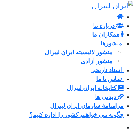
درباره ما
همکاران ما
منشورها
منشور لائیسیته ایران لیبرال
منشور آزادی
اسناد تاریخی
تماس با ما
کتابخانه ایران لیبرال
دیدنی ها
مرامنامۀ سازمان ایران لیبرال
چگونه می خواهیم کشور را اداره کنیم؟