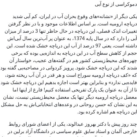
دموکراسی از نوع آبی
یکی دیگر از «نشانه»های وقوع بحران آب در ایران، کم آبی شدید
دریاچه ارومیه است. بر اساس اطلاعات موجود و با در نظر گرفتن
تغییرات اندک فصلی، این دریاچه در حال حاظر تنها 3 درصد از میزان
آبی را دارد که در سال پایه 1374، به عنوان پر آب‌ترین سال آبی‌اش
داشته است، یعنی 97 درصد از آب این دریاچه خشک شده است. این
حجم از کاهش سطح آب در این دریاچه به اندازه‌یی بوده که برخی
چهره‌های محیط‌زیستی کشور هم در گفته‌های عجیب، خواستار آن
شدند که این دریاچه خشک شود. پرویز کردوانی در مصاحبه‌یی گفته بود
که «کف دریاچه ارومیه سوراخ است و هر قدر در آن آب ریخته شود،
فایده‌یی ندارد» و بنابراین بهتر است اجازه بدهیم این دریاچه خشک شود
تا از آن به عنوان یک پارک تفریحی استفاده کنیم! فارغ از اینها اما
معضل دریاچه ارومیه دیگر تنها یک معضل محیط‌زیستی نیست، نشان
به این نشان که حسن روحانی در وعده‌های انتخاباتی‌اش به حل مشکل
این دریاچه هم اشاره کرده بود.
چند روز پیش با دکتر بهروز عبدالوند، یکی از اعضای شورای روابط
خارجی آلمان و استاد سابق علوم سیاسی در دانشگاه آزاد برلین در