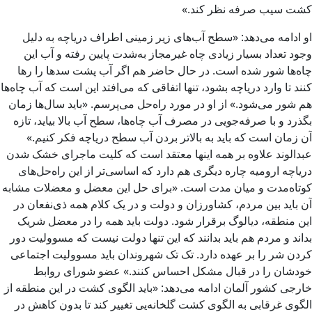
کشت سیب صرفه نظر کند.»
او ادامه می‌دهد: «سطح آب‌های زیر زمینی اطراف دریاچه به دلیل
وجود تعداد بسیار زیادی چاه غیرمجاز به‌شدت پایین رفته و آب این
چاه‌ها شور شده است. در حال حاضر هم اگر آب پشت سدها را رها
کنند تا وارد دریاچه بشود، تنها اتفاقی که می‌افتد این است که آب چاه‌ها
هم شور می‌شود.» از او در مورد راه‌حل می‌پرسم. «باید سال‌ها زمان
بگذرد و با صرفه‌جویی در مصرف آب چاه‌ها، سطح آب بالا بیاید، تازه
آن زمان است که باید به بالاتر بردن آب سطح دریاچه فکر کنیم.»
عبدالوند علاوه بر همه اینها معتقد است که کلیت ماجرای خشک شدن
دریاچه ارومیه چاره دیگری هم دارد که اساسی‌تر از این راه‌حل‌های
کوتاه‌مدت و میان مدت است. «برای حل این معضل و معضلات مشابه
آن باید بین مردم، کشاورزان و دولت و در یک کلام همه ذی‌نفعان در
این منطقه، دیالوگ برقرار شود. دولت باید همه را در معضل شریک
بداند و مردم هم باید بدانند که این تنها دولت نیست که مسوولیت دور
کردن شر را بر عهده دارد. تک تک شهروندان باید مسوولیت اجتماعی
خودشان را در قبال مشکل احساس کنند.» عضو شورای روابط
خارجی کشور آلمان ادامه می‌دهد: «باید الگوی کشت در این منطقه از
الگوی غرقابی به الگوی کشت گلخانه‌یی تغییر کند تا بدون کاهش در