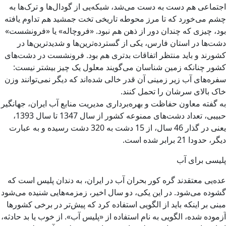
اجتماعی هم دست به دست می‌شد، شبکه‌یی از گودال‌ها و ترک‌ها به
چشم می‌خورد که تا مرز محوطه تاریخی تخت جمشید هم تداوم یافته
بود، چیزی که چندان دور از ذهن هم نبود. «فروچاله» یا «فرونشست»
دشت‌ها در استان فارس، یکی از گسترده‌ترین‌ها و شدیدترین‌ها در
کشورند و باید منتظر اتفاقات بدتری هم بود. فرونشست در دشت‌های
کشور چنانکه زمین شناسان می‌گویند معلول یک چیز بیشتر نیست:
سفره‌های آب زیر زمینی آن قدر خالی شده‌اند که دیگر نمی‌توانند وزن
خاک بالای سرشان را تحمل کنند.
به گفته معاون حفاظت و بهره‌برداری مدیریت منابع آب ایران، جهانگیر
حبیبی، تعداد دشت‌های ممنوعه کشور از سال 1347 تا سال 1393،
یعنی در گذار 46 سال، از 15 دشت به 320 دشت رسیده و به عبارت
دیگر، حدودا 21 برابر شده است.
پلیسی برای آب
عده‌یی معتقدند گره کور بحران آب در ایران، به دندان پلیس است که
گشوده می‌شود. در این یکی، دو سال اخیر، زمزمه‌هایی شنیده می‌شود
مبنی بر اینکه باید از الگویی استفاده کرد که پیش‌تر در برخی کشورها
آزموده شده، الگویی به نام استفاده از «پلیس آب». از خوب یا بد حادثه،