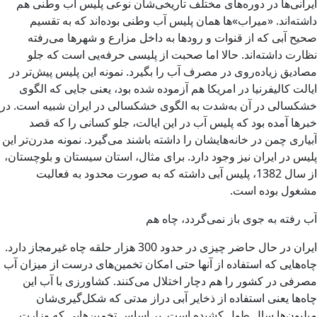
ایرانی‌ها در دوره‌های مختلف تاریخی‌شان نوعی پلیس آب وطنی هم
داشته‌اند. «میراب»ها همان پلیس آب وطنی بوده‌اند که به تقسیم
صحیح آبی که از قنوات و رودها به داخل مزارع و شهرها می‌رفته
نظارت داشته‌اند. حالا اما صحبت از پلیسی حرفه‌یی است که جلو
مصادیق زیاده‌روی در مصرف آب را بگیرد. نمونه این پلیس پیش‌تر در
ایالت کالیفرنیا در امریکا هم آزموده شده بود، یعنی جایی که الگوی
خشکسالی در آن به‌شدت به الگوی خشکسالی در ایران شبیه است. در
خبرها آمده بود که پلیس آب در این ایالت، جلو کسانی را که قصد
آبیاری چمن در خانه‌هایشان را داشته باشند می‌گیرد. نمونه مدرن‌تر این
پلیس در ایران نیز وجود دارد. برای مثال، استان سیستان و بلوچستان،
از سال 1382، پلیس آبی داشته که به صورت محدود به فعالیت
مشغول بوده است.
آب رفته به جوی باز نمی‌گردد، چاه هم
ایران در حال حاضر چیزی در حدود 300 هزار حلقه چاه غیرمجاز دارد.
چاه‌هایی که استفاده از آنها حتی امکان تخمین‌های درست از میزان آب
مصرفی در کشور را هم دچار اختلال می‌کنند. کشاورزی با آب این
چاه‌ها یعنی استفاده از ذخایر آبی دراز مدتی که شکل‌گیری‌شان
میلیون‌ها سال طول کشیده است. بر اساس تخمین‌هایی که وزارت