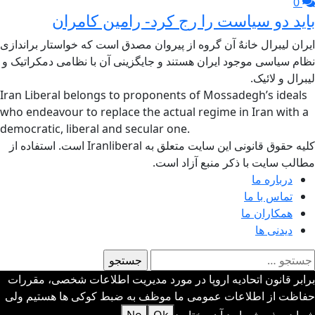
0
باید دو سیاست را رج کرد- رامین کامران
ایران لیبرال خانهٌ آن گروه از پیروان مصدق است که خواستار براندازی
نظام سیاسی موجود ایران هستند و جایگزینی آن با نظامی دمکراتیک و
لیبرال و لائیک.
Iran Liberal belongs to proponents of Mossadegh’s ideals
who endeavour to replace the actual regime in Iran with a
democratic, liberal and secular one.
کلیه حقوق قانونی این سایت متعلق به Iranliberal است. استفاده از
مطالب سایت با ذکر منبع آزاد است.
درباره ما
تماس با ما
همکاران ما
دیدنی ها
ستجو
رای:
برابر قانون اتحادیه اروپا در مورد مدیریت اطلاعات شخصی، مقررات
حفاظت از اطلاعات عمومی ما موظف به ضبط کوکی ها هستیم ولی
شما در پذیرش یا رد آن مختارید
Ok
No