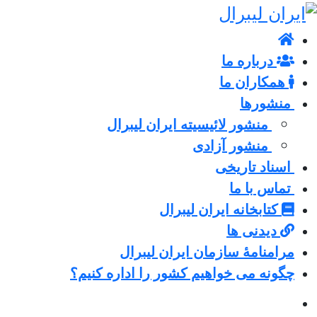
درباره ما
همکاران ما
منشورها
منشور لائیسیته ایران لیبرال
منشور آزادی
اسناد تاریخی
تماس با ما
کتابخانه ایران لیبرال
دیدنی ها
مرامنامۀ سازمان ایران لیبرال
چگونه می خواهیم کشور را اداره کنیم؟