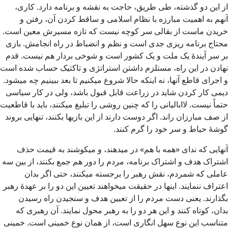
از این دو گذشته، طی طریق، حاجت به نقشه و برنامه دارد. کاری،
آنهم به اهمیت مبارزه با نظام اسلامی و ساقط کردن آن، رفتن و
خریدن ماست از بقالی سر کوچه نیست که تازه مسیرش معین است.
محتاج برنامه ریزی جدی است و نظم و انضباط در راه انجامش. بازی
بر سر آیندۀ یک ملت و یک کشور است و شوخی بردار هم نیست. قدم
نهادن در این راه، مستلزم داشتن استراتژی و تاکتیک حساب شده است
و اجرای قاطع آنها، نه اینکه حالا شروع میکنیم تا بعد ببینیم چه میشود.
دیمی کار کردن شاید در زراعت قابل قبول باشد، ولی در کار سیاسی
حتماً نیست. لاابالیانی را که چنین روشی را تبلیغ میکنند، باید با قاطعیت
از صف مبارزان راند. اگر دوست دارند از این بازیها بکنند، تنهایی بروند
گوشۀ حیاط و سر خود را گرم کنند.
آنهایی که ندای «همه با هم» در میدهند، و میکوشند به قیمت حذف
اشتراک هدف و اشتراک برنامه، مردم را دور هم جمع بکنند، از بین سه
عاملی که شمردم، نقش رهبر را برجسته میکنند، حتی اگر بدان
اعتراف ننمایند. اینها در حقیقت میخواهند تعیین این دو را بر عهدۀ رهبر
بگذارند. یعنی دست مردم را از تعیین هدف و سنجیدن راه رسیدن
بدان، کوتاه کنند و این هر دو را به رهبر محول نمایند. آن رهبری که
متناسب این نوع سهل انگاری است، از همان نوع خمینی است. خمینی