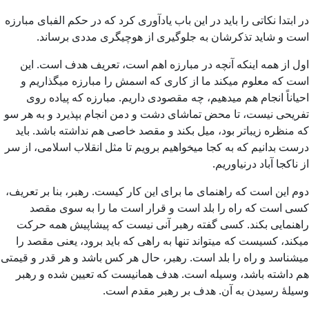
در ابتدا نکاتی را باید در این باب یادآوری کرد که در حکم الفبای مبارزه
است و شاید تذکرشان به جلوگیری از هوچیگری مددی برساند.
اول از همه اینکه آنچه در مبارزه اهم است، تعریف هدف است. این
است که معلوم میکند ما از کاری که اسمش را مبارزه میگذاریم و
احیاناً انجام هم میدهیم، چه مقصودی داریم. مبارزه که پیاده روی
تفریحی نیست، تا محض تماشای دشت و دمن انجام بپذیرد و به هر سو
که منظره زیباتر بود، میل بکند و مقصد خاصی هم نداشته باشد. باید
درست بدانیم که به کجا میخواهیم برویم تا مثل انقلاب اسلامی، از سر
از ناکجا آباد درنیاوریم.
دوم این است که راهنمای ما برای این کار کیست. رهبر، بنا بر تعریف،
کسی است که راه را بلد است و قرار است ما را به سوی مقصد
راهنمایی بکند. کسی گفته رهبر آنی نیست که پیشاپیش همه حرکت
میکند، کسیست که میتواند تنها به راهی که باید برود، یعنی مقصد را
میشناسد و راه را بلد است. رهبر، حال هر کس باشد و هر قدر و قیمتی
هم داشته باشد، وسیله است. هدف همانیست که تعیین شده و رهبر
وسیلۀ رسیدن به آن. هدف بر رهبر مقدم است.