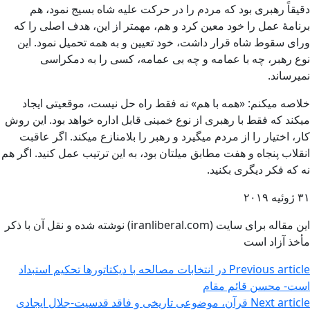
دقیقاً رهبری بود که مردم را در حرکت علیه شاه بسیج نمود، هم
برنامۀ عمل را خود معین کرد و هم، مهمتر از این، هدف اصلی را که
ورای سقوط شاه قرار داشت، خود تعیین و به همه تحمیل نمود. این
نوع رهبر، چه با عمامه و چه بی عمامه، کسی را به دمکراسی
نمیرساند.
خلاصه میکنم: «همه با هم» نه فقط راه حل نیست، موقعیتی ایجاد
میکند که فقط با رهبری از نوع خمینی قابل اداره خواهد بود. این روش
کار، اختیار را از مردم میگیرد و رهبر را بلامنازع میکند. اگر عاقبت
انقلاب پنجاه و هفت مطابق میلتان بود، به این ترتیب عمل کنید. اگر هم
نه که فکر دیگری بکنید.
۳۱ ژوئیه ۲۰۱۹
این مقاله برای سایت (iranliberal.com) نوشته شده و نقل آن با ذکر
مأخذ آزاد است
Previous article
در انتخابات مصالحه با دیکتاتورها تحکیم استبداد
است- محسن قائم مقام
Next article
قرآن، موضوعی تاریخی و فاقد قدسیت-جلال ایجادی