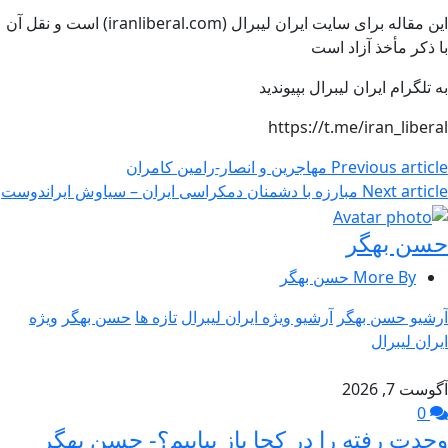
این مقاله برای سایت ایران لیبرال (iranliberal.com) است و نقل آن
با ذکر مأخذ آزاد است
به تلگرام ایران لیبرال بپیوندید
https://t.me/iran_liberal
Previous article
مهاجرین و انصار-رامین کامران
Next article
مبارزه با دشمنان دمکراسی ایران – سیاوش ایراندوست
حسن بهگر
More By حسن بهگر
آرشیو حسن بهگر
آرشیو ویژه ایران لیبرال
تازه ها
حسن بهگر
ویژه
ایران لیبرال
آگوست 7, 2026
0
وحدت رفته را در کجا باز بیابیم؟- حسن بهگر