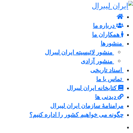
درباره ما
همکاران ما
منشورها
منشور لائیسیته ایران لیبرال
منشور آزادی
اسناد تاریخی
تماس با ما
کتابخانه ایران لیبرال
دیدنی ها
مرامنامۀ سازمان ایران لیبرال
چگونه می خواهیم کشور را اداره کنیم؟