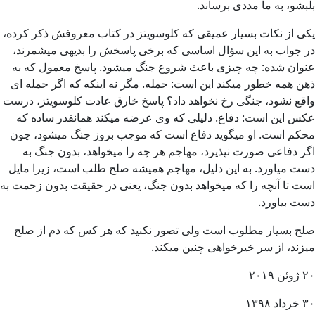
بلبشو، به ما مددی برساند.
یکی از نکات بسیار عمیقی که کلوسویتز در کتاب معروفش ذکر کرده،
در جواب به این سؤال اساسی که برخی پاسخش را بدیهی میشمرند،
عنوان شده: چه چیزی باعث شروع جنگ میشود. پاسخ معمول که به
ذهن همه خطور میکند این است: حمله. مگر نه اینکه که اگر حمله ای
واقع نشود، جنگی رخ نخواهد داد؟ پاسخ خارق عادت کلوسویتز، درست
عکس این است: دفاع. دلیلی که وی عرضه میکند همانقدر ساده که
محکم است. او میگوید دفاع است که موجب بروز جنگ میشود، چون
اگر دفاعی صورت نپذیرد، مهاجم هر چه را میخواهد، بدون جنگ به
دست میاورد. به این دلیل، مهاجم همیشه صلح طلب است، زیرا مایل
است تا آنچه را که میخواهد بدون جنگ، یعنی در حقیقت بدون زحمت به
دست بیاورد.
صلح بسیار مطلوب است ولی تصور نکنید که هر کس که دم از صلح
میزند، از سر خیرخواهی چنین میکند.
۲۰ ژوئن ۲۰۱۹
۳۰ خرداد ۱۳۹۸