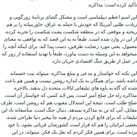
تأکید کرده است: مذاکره.
این اسم اعظم دیپلماسی است و مشکل گشای برنامۀ زورگویی و
زیادت طلبی آمریکا که خودش با حمله به عراق، خاورمیانه را بر هم
ریخته و موقعی که در منطقه شکست پشت شکست را تجربه کرده،
از این در وارد شده است. طبعاً نه به این قصد که به توافقی به معنای
معمول، یعنی مورد رضایت طرفین، دست پیدا کند. برای اینکه آنچه را
میخواهد به این وسیله به دست بیاورد، طبعاً با تهدید استفاده از زور که
در عمل از طریق جنگ اقتصادی جریان دارد.
این نکته که خواستار و مدعی و مبلغ مذاکره، میتواند نیت خصمانه
داشه باشد، برای همگان به یک اندازه روشن نیست و همین هم باعث
شده که گاه به یاوه های تبلیغاتی ایالات متحده دل بدهند. بالاخره
مذاکره راه حل صلح آمیز است، پس لابد کسی که خواستار آن است،
صلح طلب است. نتیجۀ این استدلال معیوب هم که روشن است: طرف
مقابل، آنی که تن به مذاکره نمیدهد، دنبال جنگ است. متأسفانه باد این
تبلیغات که برای قانع کردن مردم از همه جا بیخبر دنیا طراحی شده،
بعضی ایرانیان را هم که قرار است کشورشان قربانی بشود، با خود
برده است. برای همین فکر کردم که نقل یک فکر، میتواند، در این