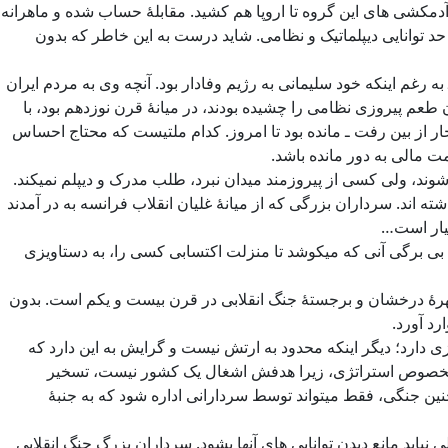
مکشی های این گروه تا اروپا هم کشید. مقابلۀ حساب شده و ماهرانه
حد توانایی دیپلماتیک و نظامی. شاید درست به این خاطر که بدون
 رغم اینکه خود سلیمانی به رژیم وفادار بود. آنچه وی به مردم ایران
عم پیروزی نظامی را چشیده بودند، در میانۀ قرن نوزدهم بود، با
از بین رفت ـ مانده بود تا امروز. کدام ملتیست که محتاج احساس
ت مالی به دور مانده باشد.
ند، ولی کسی از پیروزمند میدان نبرد، طلب مدرک و دیپلم نمیکند.
ه اند. سرداران بزرگی که از میانۀ غلیان انقلاب فرانسه به در آمدند
سیار است…
 بی برگی آنی که میکوشد تا منزلت اکتسابی کسی را، به دستاویزی
 چهرۀ درخشان و برجستۀ جنگ انقلابی در قرن بیست و یکم است. بدون
رد آورد.
دارد؛ دیگر اینکه محدود به ارتش نیست و گرایش به این دارد که
و بخصوص استراتژی، زیرا هدفش اشغال یک کشور نیست، تسخیر
نین جنگی، فقط میتواند توسط سردارانی اداره شود که به جنبۀ
باید مانع دیدن توانایی های آنها بشود. سرداران بزرگ جنگ انقلابی