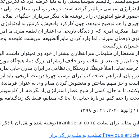
سوسیالیسم، رئالیسم سوسیالیستی را به دنیا عرضه کرد که نگرش تک ب
ایدئولوژی سیاسی توتالیتر گرفته است. دو هنر توتالیتر، متفاوت، ولی د
حضور قاطع ایدئولوژی را در نوشته های دیگر سرداران جنگهای انقلابی 
چیزی را هم توضیح نمیدهد، چون کارکرد واقعیش، کرنش به ایدئولوژی است
عمل میکرد، امری که از دیدگاه تاریخی به اعتبار آن لطمه میزد. ما ا
توی ذوقمان نمیزند ـ اما وارد کردن ماورأالطبیعه امریست علیحده. وج
خسران بزرگیست.
از همقطاران سلیمانی هم انتظاری بیشتر از خود وی نمیتوان داشت. البت
چه قبل و چه بعد از انقلاب و بر خلاف ارتشهای بزرگ دنیا، هیچگاه مو
عرضه نماید. اصلاً فرهنگ تاریخنگاری نظامی در ایران مدرن جایی ندارد 
در پایان، اینرا هم اضافه کنم: برای ترسیم چهرۀ درست تاریخی، باید
است و جز مبهم ساختن و مغشوش کردن مقام وی به عنوان فرماندۀ نظامی
بکشد. تا به حال، کسی از شیخ عطار استراتژی یاد نگرفته، از کلوسویتز، 
بحث را ختم کنم. در بارۀ جیاپ، تا آنجا که میدانم، فقط یک زندگینامه ن
۱۱ ژانویۀ ۲۰۲۰، ۲۱ دی ۱۳۹۸
این مقاله برای سایت (iranliberal.com) نوشته شده و نقل آن با ذکر مأخذ آزاد است
Previous article
تسلیت به ملت بزرگ ایران