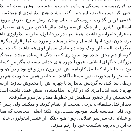
در قرن بیستم تروتسکی و مائو و جیاپ و… هستند. روشن است که ایدئولو
حتی اگر خود به قصد تبلیغ چنین گفته باشند. هیچ ایدئولوژی از هیچک
قدمی فراتر بگذاریم. تروتسکی با بنیان نهادن ارتش سرخ، تعرض نیروه
استالین، کشور را از چنگ نازیسم رهاند. مائو بالاخره نیرو های استعما
به فرار حقیرانه واداشت. همۀ اینها، در درجۀ اول، نظر به ایدئولوژی داش
برد، چون بدون اینها، اشغال و تحقیر میشد و مورد استثمار قرار میگرف
میگرفت. البته کار او یک وجه دیپلماتیک بسیار قوی هم داشت که جیاپ فا
گونه از هم مجزا نشده بود، سرداری که به جنگ فرستاده میشد، میجنگید،
بزرگان جنگهای انقلابی، عموماً چهره های جذابی نیستند، مگر بین کسانی
بود. به خاطر اینکه اصل کارنامه اش، در برون مرز واقع بود و در آن، وج
تأسفش را میخورند، بدین مسئله آگاهند. به خاطر همین محبوبیت هم ب
ربطی پیدا کند، به گردنش بیاندازند تا چهره اش را مخدوش سازند. از س
بهره داشته اند ـ امری که در کارآیی نظامیشان، نقش عمده داشته است.
شخصیش و از حضور منظمش در خطوط مقدم نیز نیرو میگرفت.
بعد از قتل سلیمانی، برخی صحبت از انتقام کردند و میکنند. ولی چنین 
وی قابل مقایسه باشد، موجود نیست. ولی نکتۀ اصلی اینجاست که مقا
و عقلانی. نه سراسر عقلانی، چون هیچ جنگی از عنصر ایدئولوژی خال
به این راه برود، شکست خود را رقم میزند.