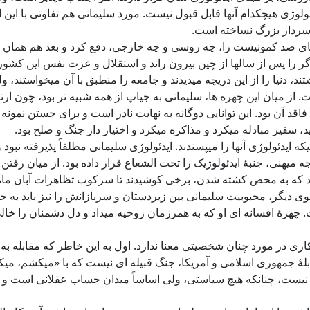
ژی هیچکدام آنها قابل قبول نیست. مورد سلیمانی هم تفاوتی با این اس
س سردار بزرگ نساخته است.
ای ضد کمونیست را، چه روسی و چه خارجی، دفع کرد و بعد هم همان ار
رگر را پس از سالها از چین بیرون راند و استقلال و عزت نفس این کشور 
تند، دنیا را از این دریچه میدیدند و جامعه را منطبق با آن میخواستند،
ت. از میان این چهره ها، سلیمانی به جیاپ از همه شبیه تر بود، چون 
قد آن بود. این توانایی دوگانه به نهایت نادر است و برای جستن نمونه
 سفیر مبادله میکرد و مذاکره میکرد و اختیار دار جنگ و صلح بود.
که ایدئولوژی آنها را میپسندند. ایدئولوژی سلیمانی مطلقاً پذیرفته ن
ه میهنی، جنبۀ ایدئولوژیک را تحت الشعاع قرار داده بود. از میان رفتن
ود که به محض کشته شدن، برخی کوشیدند تا سرکوب تظاهرات آبان ماه
وی دیگر، محبوبیت سلیمانی بین زیردستان و سربازانش را نیز باید به 
 چهرۀ افسانه ای او که به همرزمان روحیه میداد و دل دشمنان را خال
کاری در مورد چنان شخصیتی معنا ندارد. اول به این خاطر که مقابله ب
بلۀ جمهوری اسلامی و آمریکا، جنگ قبیله ای نیست که با «میکشم، م
ی نیست، چنانکه هیچ سیاستی، ولی اساساً میدان حساب عقلانی است و