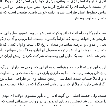
ژی. تا اینجا، استراتژی سلیمانی، برتری خود را بر استراتژی آمریکا ـ 
ان نیست تا برنامه ای را که طرح کرده بود، پیش ببرد و نفس این امر،
ر اساس خطوط عمل طراحی شده، ادامه خواهد یافت. طبیعی است که نمیتو
شته از مطلوب بودنش.
ریکا به راه انداخته اند و کوته عمر خواهد بود، تصویر سلیمانی به س
تاریخی هم خواهد رسید که الزاماً یکسویه نیست، اما ترتیب و آداب دی
خی را مدون و عرضه نماید، در میدان تاریخ لال است و اول کسی که بای
ذاشته است. نمونه ای از عدم توجه معمول ایرانیان، به نگارش سوانح
ایجتر هم باشد. البته یک دلیل این وضعیت، شرکت نکردن ارتش ایران در 
د و این نوشته تا چه حد میتوانست به آنهایی که برخی سرداران بزرگ، ا
ایم، چندان پرشمار نیست، اما به طرزی بارز، دو سبک مشخص و متفاوت ر
ست و کاملاً حساب شده، انعکاسی از ذهن منظم وی در طراحی عمل. نو
ارشی دارد، کاملاً از کد های روایی اسلامگرا که در انواع ادبیات جبهه
ت، ولی خصیۀ اصلی این گونۀ ادبی را یادآور میشوم: دولایه ای بودن 
 پیدا میکند. این شاخصترین رد پای ایدئولوژی در روایت سلیمانی است ک