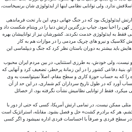
لافش ندارد. ولی توانایی نظامی اینها از ایدئولوژی شان برنمیخاست،
تش ایدئولوژیک بود که در جنگ جهانی دوم، این بار تحت فرماندهی
کهن را احیأ نمود. جیاپ بزرگترین ارتش دنیا را در ویتنام شکست داد و
 ولی فقط به ایدئولوژی خدمت نکردند. کشورشان نیز از تواناییشان بهره
ارتش کلاسیک و نیرو های چریک مردمی را در موازات هم به کار
 هایش باید بیشتر به دوران باستان نظر کرد که جنگ و دیپلماسی این
بود و نیست، ولی خودش، به طرزی استثنایی، در بین مردم ایران محبوب
 او، بنیۀ دفاعی کشور را در این زمانۀ پرخطر، تضعیف کرد و آنهایی که
 را که به حساب حوزۀ کاری و سطح مقام، اصلاً نمیتوانست به وی
حساب آورد که در طول تاریخ سرداران کم شماری، در این حد از آن
ی میکرد، فقط از توانایی نظامیش نشأت نگرفته بود، از خصائل
ه مثلی ممکن نیست. در تمامی ارتش آمریکا، کسی که حتی از دور با
یکشم، هر که برادرم کشت» حل و فصل بشود. مقابله، استراتژیک است
 در سطح فردی و صرفاً با احساسات فردی اداره نمیشود و اگر کسی