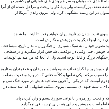
البته تا حدی که میتوان به سر هم بندی های عملیاتی این کشور در
 نقطۀ ضعف بزرگیست، ولی پایۀ کار را ریخت و مراحل عمده ای از آنرا
ان در این زمینه پیشگویی کرد، ولی بیرون راندن آمریکا از
وی تثبیت شدن در تاریخ ایران خواهد رفت. تا اینجا، ما شاهد
گری دارد. اینجا دیگر بحث پژوهش و نگارش است.
د تصویر خود را، به سبک بسیاری از جنگاوران نامدار تاریخ، میساخت،
 حیات خویش، حتی وقتی در موقعیتی شاخص قرار میگیرند و در سطحی
جنگهای بزرگ و قابل توجه است. ولی تا آنجا که من میدانم، تولیدات
ز خویش بر جا گذاشته اند، شبیه باشد و مورخان و علاقمندان به تاریخ
ا تعقیب میکند. یکی نطقها و کلاً سخنانی که در بارۀ وضعیت منطقه
ع دوم آنیست که در یکی از آخرین مصاحبه هایش در مورد جنگ سی و
 ای یا شبه جبهه ای میبینیم، پیروی میکند. همانهایی که اسد سیف در
که واقعیت روزمره را با نوعی سوررئالیسم و وارد کردن پای
ه قاطع است و روشن و جایی هم برای تردید باقی نمیگذارد.