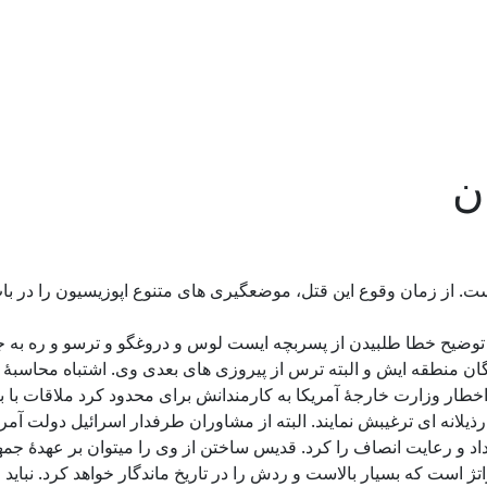
ن
 از زمان وقوع این قتل، موضعگیری های متنوع اپوزیسیون را در باب آ
توضیح خطا طلبیدن از پسربچه ایست لوس و دروغگو و ترسو و ره به جا
دگان منطقه ایش و البته ترس از پیروزی های بعدی وی. اشتباه محاسبۀ 
خطار وزارت خارجۀ آمریکا به کارمندانش برای محدود کرد ملاقات با ب
رذیلانه ای ترغیبش نمایند. البته از مشاوران طرفدار اسرائیل دولت آ
 داد و رعایت انصاف را کرد. قدیس ساختن از وی را میتوان بر عهدۀ
ژ است که بسیار بالاست و ردش را در تاریخ ماندگار خواهد کرد. نباید