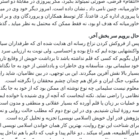
«انتقام» فرضی، صورتی نمیتواند بگیرد، مگر پیروزی در مقابلۀ دو استرات
خاورمیانه، چنین نامی داد ـ نشان داده است. امروز دیگر خود وی در می
با پیروزی اداره کرد. قاعدتاً، کار توسط همکاران و پروردگان وی و ب
خاورمیانه که هدف او بود، نه فقط ممکن که محتمل به نظر میاید ـ گذ
حال برویم سر بخش آخر.
پس از فروکش کردن نزاع رسانه ای هدایت شده ای که طرفداران سیاست آم
واکنشهایی بوده ایم که داغ بوده و احساسی. ولی نوبت به ارزیابی سرد 
اول بگویم که کسی که قلم نداشته باشد تا برداشت خویش از وقایع تاری
خود سلیمانی بود. متأسفانه وی خاطرات و یادداشتی از خود به جا نگ
بسیار بالا نقش آفرین میگردند. این بی توجهی، در بین نظامیان، شاید ر
مکتوب جنگ ایران و عراق هم چندان چشم محققان را نگرفته است.
معلوم نیست سلیمانی چه نوع نوشته ای ممکن بود که از خود به جا بگذار
نظامی را راضی نماید. نکته اینجاست که آنچه از وی شنیده یا خوانده 
و عملیات بر زبان یا قلم آورده که بسیار عقلانی و منطقی و مدون ا
سه روزۀ لبنان شنیدیم. وی در این نوع دوم که مطلب حالت روایی و نه گز
پژوهش قدر اول خویش (اسلامی نویسی) تجزیه و تحلیل کرده است.
برای شناخت این نوع روایت، بهترین کار همان خواندن اسلامی نویسی اس
ماورأالطبیعه، همراه میکند ـ دو عالم پیدا و غیب که دائم با هم تداخل