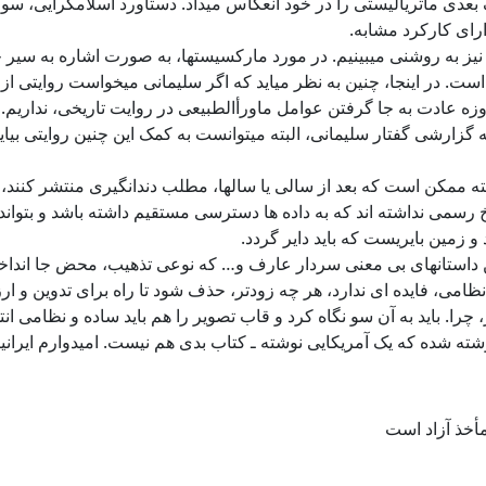
عدی ماتریالیستی را در خود انعکاس میداد. دستاورد اسلامگرایی، سو
ارای کارکرد مشابه.
نیز به روشنی میبینیم. در مورد مارکسیستها، به صورت اشاره به سیر ح
. در اینجا، چنین به نظر میاید که اگر سلیمانی میخواست روایتی از کر
مروزه عادت به جا گرفتن عوامل ماورأالطبیعی در روایت تاریخی، نداری
ه گزارشی گفتار سلیمانی، البته میتوانست به کمک این چنین روایتی بی
ه ممکن است که بعد از سالی یا سالها، مطلب دندانگیری منتشر کنند، و
رخ رسمی نداشته اند که به داده ها دسترسی مستقیم داشته باشد و بتوا
و زمین بایریست که باید دایر گردد.
 این داستانهای بی معنی سردار عارف و… که نوعی تذهیب، محض جا اندا
، فایده ای ندارد، هر چه زودتر، حذف شود تا راه برای تدوین و ارزی
چرا. باید به آن سو نگاه کرد و قاب تصویر را هم باید ساده و نظامی ان
وشته شده که یک آمریکایی نوشته ـ کتاب بدی هم نیست. امیدوارم ایرانیان