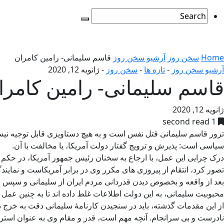
Home
سخن روز
آرشیو سخن روز
قاسم سلیمانی- رامین کامران
آرشیو سخن روز
-
تازه ها
-
سخن روز
-
ژانویه 12, 2020
قاسم سلیمانی- رامین کامرا
ژانویه 12, 2020
1 second read
ترور قاسم سلیمانی قتل نفس است و به هیچ دستاویزی قابل توجیه نیست.
سیاسی است: پذیرش و ترویج گفتار دولت آمریکا، یا مخالفت با آن.
درک چرایی این عمل، با ارجاع به سخنان رئیس جمهور آمریکا، در حکم 
تصور کرد، انتقام از پیروزی های مکرر وی در برابر آمریکاست و نماین
بعد از واقعه و بخصوص دیدن قدردانی مردم ایران از سلیمانی و سپس ا
محبوبیت سلیمانی، به این دولت اطلاعات غلط داده اند تا به چنین عمل 
از این مقدمات گذشته، باید در سنجیدن کارنامۀ سلیمانی دقت به خرج
نادرست و بی سرانجام. آنچه مهم است، قدر و مقام وی به عنوان استرات