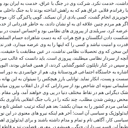
داشت، خدمت نکرد. شرکت وی در جنگ با عراق، خدمت به ایران بود و خ
با رفراندم قلابی عراق هم که به راهش انداخته بودند تا به جنگ داخلی
خونریزی انجام گشت، کسی یادی از آن نمیکند. گویی پاکیزگی کار، موج
اگر هم مردم چنین علاقه ای به او نشان دادند، به خاطر قدردانی از خدم
عرضه کرد، سربلندی از پیروزی های نظامی بود و احساس امنیت در برابر
شکست دادن انگلستان و فتح هرات که به دست شاهزاده حسام السلطنه 
قدرت و امنیت نباشد و کسی را که اینها را به وی عرضه میدارد، قدر ن
این سخن که وی تحصیلات نظامی نداشت، در عین مطابقت با حقیقت، بی ا
آنچه از سردار نظامی میطلبند، پیروزی است. باید دانست که غالب سردارا
و سپس در کنار ناپلئون کشورگشایی کردند، از همین قماش بودند، ال
اشاره به خاستگاه اجتماعی فرودستانۀ وی، هم از جوانمردی به دور است
سست و پست، انکار نماید. توانایی بارز هیچکس را نمیتوان به این بهان
سلیمانی نمونه ای شاخص بود از سردارانی که از دل انقلاب بیرون میای
شک دیگرانی هم در نقاط مختلف دنیا در پی وی خواهند آمد، ولی مقام و
محض روشن شدن مطلب، چند نکته را در باب جنگ انقلابی یادآوری بکنم.
تمامی مردم کشور را به میدان بکشد؛ بعد هم اینکه ترتیب عملش تاب
ایدئولوژیک و سیاسی آن است؛ آخر هم اینکه نیرو های معنوی در این ن
سیاسی کار، آگاهی تام و تمام و مدام داشته باشند و برای ایدئولوژی اه
طبعاً این قسم سرداران جنگی، همیشه در معرض قضاوت تند و قاطع ارزشی،