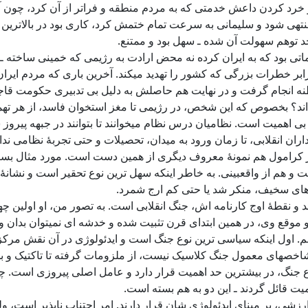
رد کردن داعش خدمتی که به مردم منطقه و فراتر از آن کرد، چون آد
 منتهی شود و سلیمانی به سرعت تمام ختمش کرد، کاری بود در بالاترین 
د توهم سهولت آن شده ـ سهل بود و ممتنع.
اتی بود که به ایران کرده نه محض ارادت به رژیمی که خمینی ساخته ـ به
 خطرات بزرگی که کشور را تهدید میکند. آخرین باری که مردم ایران ط
انجام گرفت و در نهایت هم حاصلش به دلیل بی تدبیری حکومت قاجار 
داند؟ بخصوص که این شخص، در رژیمی تا مغز استخوان فاسد، از هر تهم
همیت است. نظامیان درس نظام میخوانند تا بتوانند در جبهه پیروز شو
ن انقلابی، تا زمان ورود به میدان، تحصیلات و حتی تجربۀ نظامی نداشت
یور کرامول هم نمونۀ معروف دیگری از همین دست است. مورد مثال ب
 و هم از واقعبینی. به خاطر اینکه سهل ترین نوع تحقیر است و نشانۀ
ه های سخیف، منکر شد یا حتی کم ارج شمرد.
ند و نقطۀ اوج کارنامه اش، جنگ انقلابی است. به تصور من، او اولین
 موقع وی، در همین ابتدای قرن تثبیت شده و خدشه ای نمیتوان بدان وا
 اول اینکه سیاسی ترین نوع جنگ است و ایدئولوژی در آن نقش مرکزی 
ع شاخصهای معمول جنگ کلاسیک نیست، از ملزومات گرفته تا تاکتیک 
وع جنگ، در بیشترین حد اهمیت قرار دارد و عامل اصلی پیروزی است. چ
میت قائل گردند ـ این دو به هم بسته است.
 بر مبنای ایدئولوژی شان قرار دارند. امر اجتناب ناپذیر است، ولی ن