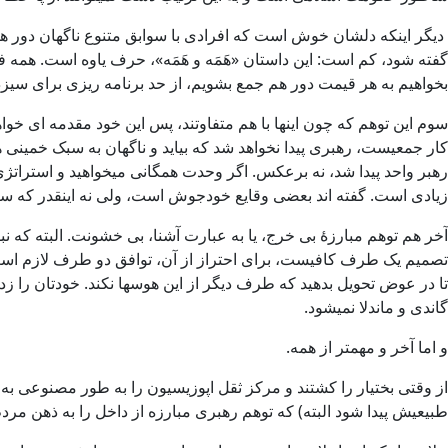
دیگر اینکه دلشان خوش است که افرادی با سوابق متنوع ناگهان دور هم
گفته شود، کم است: این داستان «هَمَه و هَمَه»، حرف یاوه است. همه ف
بخواهیم به هر قیمت دور هم جمع بشویم، از حد برنامه ریزی برای سیزد
سوم این توهم که چون اینها با هم متفاوتند، پس این خود مقدمه ای خوا
کار جمعیست، رهبری پیدا نخواهد شد که بیاید و ناگهان به سبک خمینی ه
رهبر واحد پیدا شد، نه برعکس. اگر وحدت همگانی میخواهید و استراتژی 
زیادی است. گفته اند بعضی وقایع خودجوش است، ولی نه اینقدر که سر
آخر هم توهم مبارزۀ بی خرج، یا به عبارت آشنا، بی خشونت. البته 
تصمیم یک طرف کافیست، برای احتراز از آن، توافق دو طرف لازم است. فک
تا در عوض تحویل بدهید که طرف دیگر از این هوسها نکند. خودتان را زده
گاندی و ماندلا نمیشود.
و اما آخر و مهمتر از همه.
از وقتی بختیار را کشتند و مرکز ثقل اپوزیسیون را به طور مصنوعی ب
طبیعیش پیدا شود البته) که توهم رهبری مبارزه از داخل را به ذهن مرد