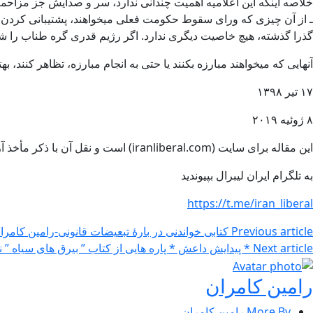
خلاصه اینکه این اعلامیه اهمیت چندانی ندارد، سر و صدایش جز مزاحم
ـ از آن چیزی که ورای سقوط حکومت فعلی میخواهند، پشتیبانی کردن ن
گذرا گذشته، هیچ خاصیت دیگری ندارد. اگر رژیم قدری گره طناب را ش
آنهایی که میخواهند مبارزه بکنند یا حتی به انجام مبارزه، تظاهر کنند، ب
۱۷ تیر ۱۳۹۸
۸ ژوئیه ۲۰۱۹
این مقاله برای سایت (iranliberal.com) است و نقل آن با ذکر مأخذ آزاد است
به تلگرام ایران لیبرال بپیوندید
https://t.me/iran_liberal
Previous article
کتابی خواندنی در بارۀ تبعیضات قانونی-رامین کامرا
Next article
* پیدایش داعش * پاره هایی از کتاب ” بیرق های سیاه ” نوشته جابی واریک – he Rise of ISIS – Joby Warrick
رامین کامران
More By رامین کامران