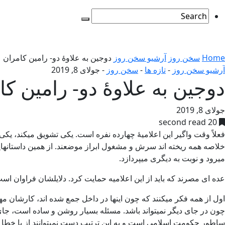
Home
سخن روز
آرشیو سخن روز
دوجین به علاوۀ دو- رامین کامران
آرشیو سخن روز
-
تازه ها
-
سخن روز
-
جولای 8, 2019
دوجین به علاوۀ دو- رامین کا
جولای 8, 2019
20 second read
فعلاً وقت واگیر این اعلامیۀ چهارده نفره است. یکی تشویق میکند، یک
خلاصه همه ریخته اند سرش و مشغول ابراز موضعند. از همین داستانهایی
میرود و نوبت به دیگری میپردازد.
عده ای مصرند که باید از این اعلامیه حمایت کرد. دلایلشان فراوان اس
اول از همه فکر میکنند که چون اینها در داخل جمع شده اند، کارشان مه
چون در جای دیگر نمیتواند باشد. مسئله بسیار روشن و ساده است، جای 
ساطور حکومت اسلامی است و به این ترتیب دست نمیتوانند از پا خطا ک