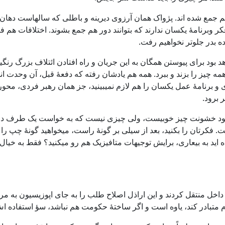
 جمع شده اند. پژواک همان آرزوی دیرینه و باطلی که سالهاست دهان 
کر وبرنامۀ یکسان ندارند که بتوانند دور هم جمع بشوند. اختلافات هم
ه بدر جلوتر نخواهیم رفت.
هد بود برای پیوستن همگان به این جریان و راه افتادن ائتلاف بزرگ ر
مه چیز را بزند و ببرد. همه هم یادشان رفته که دفعۀ قبل، آن وحدت ان
و برنامۀ عمل یکسان را هم لازم نمیبینید، جز همان رهبر فردی، محوری
 برود.
که نبود خشونت چیز خوبیست، ولی چیزی نیست که به خواست یک طرف د
رتان را بکنید، بعد از سیلی بر گونۀ راست، میخواهید گونۀ چپ را جلو
 اید به بیعاری، برایش توجیهات متافیزیک هم رو میکنید؟ فقط به خیال 
ه داخل منتقل کردند و این اراذل اصلاح طلب را به جای اپوزیسیون به
م متبادر کند، یاوه است و اگر ساختۀ حکومت هم نباشد، سؤ استفاده اش 