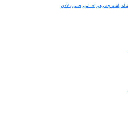
باشه چه رهبر!»- امیرحسین لادن