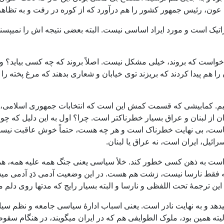
ون، رئیس جمهور کشور را هم درآورد که از کوره در رفت و به تظاهر
اتیک است و مورد ایراد اساسی نیست. البته بعضی نتیجه اش را نمیپس
خواست که بروند، خیلی مشکل نیست. اصلاً بروند که چه کسی بیاید؟ ول
 هم پیدا کردند که بریزند توی خیابان و شعاری بدهند که مرغ پخته را ه
. کمابیشی که قسمت کمش این است که انتخابات جمهوری اسلامی، نه ا
یران از لبنان و عراق بسیار خطرناکتر است. چرا؟ اول به این دلیل که چ
یاست، بی نهایت خطرناک است و هر چه هست، حتماً خوش عاقبت نیست. د
ائیل، ایران است، نه عراق یا لبنان.
ست به ذهن کسی خطور کند. خلأ سیاسی یعنی جنگ همه علیه همه، همانی 
ه فقط نارسا نیست، زشت هم هست. در این وضعیت آدمی دَدِ آدمی میشو
 ترجمۀ تحت اللفظی و نارسا و البته بسیار رایج که مدتها روی دلم مان
دهد و به نهایت نادر است. یعنی اسباب ادارۀ‌ سیاسی جامعه و نظم سیا
الیته همین بود، ملوک الطوایفی هم که در ایران میگویند، در هنگام س