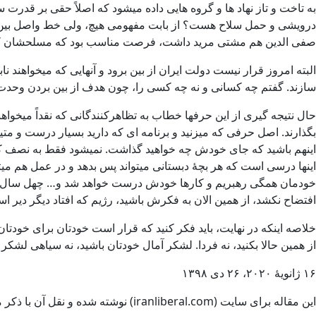
به تاخت و تاز نهاد ها و گروه هایی داده میشود که اصلاً حقی بر قدرت
درویشی و حمل سلاح هست؟ از بابت مفهومی هیچ، ولی خط واصل بین ای
صفی الدین هم مشتی مرید داشت، فرصت مناسب بود که مسلحشان کند و د
البته امروز قرار نیست دولت ایران از بین برود و آنهایی که میخواهند ن
سازند. گفتم چه کسانی و نه چه کسی را، چون هدف از بین بردن وحدت اس
حال نتیجه گیری از این حرفها خطاب به تظاهرکنندگانی که نقداً میخواهن
بگذارند. اصل حرفی که میزنید و برنامه ای که دارید بسیار درست و م
اینهم باشید که جای خودش چه خواهید گذاشت. نمیشود فقط به نصف کار 
اینها درسی است که هر بچۀ دبستانی میتواند پس بدهد و در عمل هم میتوا
خودمان همگی رهبریم و کارها خودش درست خواهد شد و… چهل سال پیش، پدر
افتضاح نکشد، از همین الان به فکرش باشید، رژیم که افتاد دیگر دیر اس
خلاصه اینکه در نهایت، باید فکر کنید که قرار است خودتان برای خودتان 
از همین حالا بکنید، نه فردا. لشکر آمال خودتان باشید، نه سیاهی لشکر 
۱۶ ژانویۀ ۲۰۲۰، ۲۶ دی ۱۳۹۸
این مقاله برای سایت (iranliberal.com) نوشته شده و نقل آن با ذکر مأخذ آزاد است