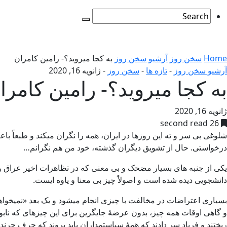
Home
سخن روز
آرشیو سخن روز
به کجا میروید؟- رامین کامران
آرشیو سخن روز
-
تازه ها
-
سخن روز
-
ژانویه 16, 2020
به کجا میروید؟- رامین کامرا
ژانویه 16, 2020
26 second read
شلوغی بی سر و ته این روزها در ایران، همه را نگران میکند و طبعاً ب
درخواستی. حال از تشویق دیگران گذشته، خود من هم نگرانم…
یکی از جنبه های بسیار مضحک و بی معنی که در تظاهرات اخیر عراق و ل
دانشجویی دیده شده است و اصولاً چیز بی معنا و یاوه ایست.
بسیاری اعتراضات در مخالفت با چیزی انجام میشود و یک بعد «نمیخوا
و گاهی اوقات همه چیز، بدون عرضۀ جایگزین برای این چیزهای که نابود 
ریختند و فریاد سر دادند که همۀ سیاستمداران باید بروند که حرف چرن