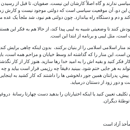
 سیاسی ندارند و گاه اصلاً کارشان این نیست. صفویان، تا قبل از رسی
ن دو، آن موقعیت سیاسی است که دولتی موجود نیست و کارش زمین ما
م و دستگاه راه بیاندازد. چون دولتی هم نبود، شد ملجأ یک عده مر
ابودش کنند تا وضعیتی شبیه به لیبی پیدا کند، از حالا هم به فکر این 
ت، مثل لیبی و برنامه از ابتدا این است.
د منار اسلامی اسلامی را از بنیان برکنند، بدون اینکه چاهی برایش کند
تین است. این منار را که گذاشته اند وسط خیابان و مزاحم همه است، 
فکر کنید و بقیه اش را به امید خدا رها سازید. هنوز کار از کار نگ
ند به هر جایی ختم شود. ببینید دقیقاً چه رژیمی قرار است بیاید و چه 
انتان همین جور دلخوشی ها را داشتند که کار کشید به اینجایی که هستی
ت و دور زود از دستتان درمیاید.
تکلیف تعیین کنید یا اینکه اختیارتان را بدهید دست چهارتا رسانۀ دروغ
توطئۀ دیگران.