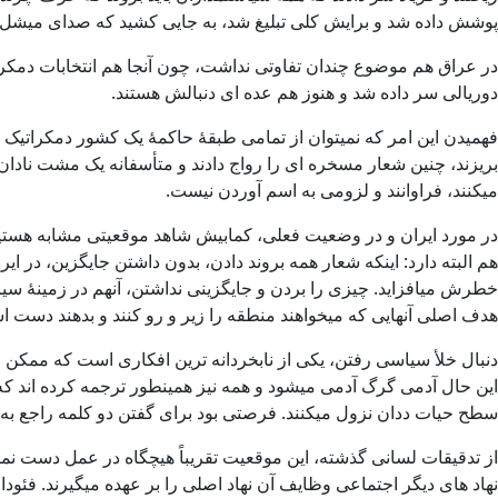
پوشش داده شد و برایش کلی تبلیغ شد، به جایی کشید که صدای میشل ع
در عراق هم موضوع چندان تفاوتی نداشت، چون آنجا هم انتخابات دمکر
دوریالی سر داده شد و هنوز هم عده ای دنبالش هستند.
فهمیدن این امر که نمیتوان از تمامی طبقۀ حاکمۀ یک کشور دمکراتیک 
بریزند، چنین شعار مسخره ای را رواج دادند و متأسفانه یک مشت نادان را
میکنند، فراوانند و لزومی به اسم آوردن نیست.
در مورد ایران و در وضعیت فعلی، کمابیش شاهد موقعیتی مشابه هستیم
هم البته دارد: اینکه شعار همه بروند دادن، بدون داشتن جایگزین، در ا
خطرش میافزاید. چیزی را بردن و جایگزینی نداشتن، آنهم در زمینۀ س
هدف اصلی آنهایی که میخواهند منطقه را زیر و رو کنند و بدهند دست اسر
دنبال خلأ سیاسی رفتن، یکی از نابخردانه ترین افکاری است که ممکن ا
این حال آدمی گرگ آدمی میشود و همه نیز همینطور ترجمه کرده اند ک
سطح حیات ددان نزول میکنند. فرصتی بود برای گفتن دو کلمه راجع به این
از تدقیقات لسانی گذشته، این موقعیت تقریباً هیچگاه در عمل دست نمی
نهاد های دیگر اجتماعی وظایف آن نهاد اصلی را بر عهده میگیرند. فئود