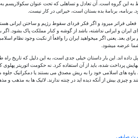
 به این گروه است. آن تعادل و تساهلی که تحت عنوان سکولاریسم به
 برنامه، برنامۀ بده بستان است، خیراتی در کار نیست.
فعلی فراتر میرود و اگر فکر فردای سقوط رژیم و ساختن ایرانی هستید 
یران و ایرانی نداشته، باشد از گوشه و کنار مملکت پاک بشود. اگر با س
رای بعد. یعنی اگر میخواهید ایران را واقعاً از نکبت وجود نظام اسلام
ه شما عرضه میشود.
یل داده اند. این بار داستان خیلی جدی است، به این دلیل که تاریخ 
ش پرداخت شده، باید از آن استفاده کرد. نه حکومت اتوریتر پهلوی که
 یاوه های اسلامی خود را به ریش مصدق می بستند یا دمکراتیک جلوه میدا
چیزی بیش از آنکه دیده اید در چنته ندارند. لائیک ها به مذهب و مذهبی
رث صابغی