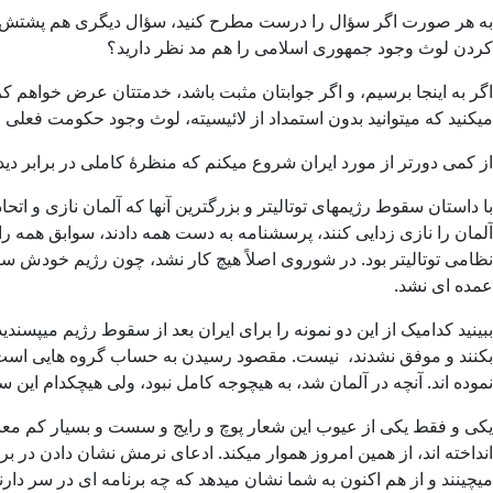
به هر صورت اگر سؤال را درست مطرح کنید، سؤال دیگری هم پشتش خواه
کردن لوث وجود جمهوری اسلامی را هم مد نظر دارید؟
اگر به اینجا برسیم، و اگر جوابتان مثبت باشد، خدمتتان عرض خواهم کرد
میکنید که میتوانید بدون استمداد از لائیسیته، لوث وجود حکومت فعلی را از 
از کمی دورتر از مورد ایران شروع میکنم که منظرۀ کاملی در برابر دید
با داستان سقوط رژیمهای توتالیتر و بزرگترین آنها که آلمان نازی و اتحا
آلمان را نازی زدایی کنند، پرسشنامه به دست همه دادند، سوابق همه را 
نظامی توتالیتر بود. در شوروی اصلاً هیچ کار نشد، چون رژیم خودش سق
عمده ای نشد.
ببینید کدامیک از این دو نمونه را برای ایران بعد از سقوط رژیم میپس
بکنند و موفق نشدند، نیست. مقصود رسیدن به حساب گروه هایی است که
نموده اند. آنچه در آلمان شد، به هیچوجه کامل نبود، ولی هیچکدام ای
یکی و فقط یکی از عیوب این شعار پوچ و رایج و سست و بسیار کم معنا
انداخته اند، از همین امروز هموار میکند. ادعای نرمش نشان دادن در 
میچینند و از هم اکنون به شما نشان میدهد که چه برنامه ای در سر دار