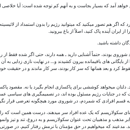
د آمد که بسیار بجاست و به آنهم کم توجه شده است: آیا خلاصی از 
 که اگر هم تصور میکنید که میتوانید رژیم را بدون استمداد از لائیسیت
ایران آینده پاک کنید، اصلاً از باغ بیرونید.
گان داشته باشید.
د شوروی بودند، حتماً آشنایی دارید ـ همه دارند، حتی اگر شده فقط از را
از بایگانی های باقیمانده بیرون کشیدند و… در نهایت نازی زدایی به آن
وط کرد و بعد همانها که سر کار بودند، سر کار ماندند و در حقیقت خو
ندید. دلتان میخواهد کوششی برای پاکسازی انجام بگیرد یا نه. مقصود پ
 در جنایات رژیم مسئول بوده اند، در تصمیمگیری های سیاسی عمده ش
ن سه قسم افرادی که شمردم، در شوروی مورد هیچگونه تعرضی قرار نگرف
ی سکولاریسم که یک عده افراد سر میدهند، درست همین است که راه اجت
برابر مذهب و مذهبیان تحت عنوان سکولاریسم و به دروغ، تند و تیز و
ند. مدعیند که میخواهیم در حق مؤمنان با نرمش رفتار کنیم. در صورتی 