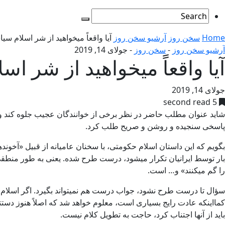
Home
سخن روز
آرشیو سخن روز
آیا واقعاً میخواهید از شر اسلام 
آرشیو سخن روز
-
سخن روز
-
جولای 14, 2019
آیا واقعاً میخواهید از شر 
جولای 14, 2019
5 second read
شاید عنوان مطلب حاضر در نظر برخی از خوانندگان عجیب جلوه کند و د
پاسخی سنجیده و روشن و صریح طلب کرد.
بگویم که این داستان اسلام حکومتی، با سخنان عامیانه از قبیل «آخون
بار توسط ایرانیان تکرار میشود، درست طرح شده. یعنی به طور منطقی
را گم میکنند» و… است.
سؤال تا درست طرح نشود، جواب درست هم نمیتواند بگیرد. اگر اسلام خ
کمااینکه عادت رایج بسیاری است، معلوم خواهد شد که اصلاً هنوز دستت
باید از آنها اجتناب کرد، حاجت به تطویل کلام نیست.