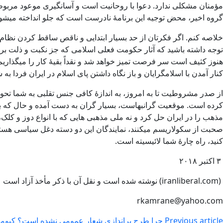
مؤمنان مشکلی ندارد. دعوا با روحانیت است و آسانگیری موعود مربوط
گروه اخیر، محض توجیه این برنامۀ نادرست است که جلو انداخته میشود.
خلاصه کنم. اگر فکرتان از حد بسیار ابتدایی و ناقص ساقط کردن نظام 
توجه داشته باشید که آثار حکومت فعلی اسلامی که جز نکبت و ذلت برای ا
هنوز کثیف است سر فرصت تمیز خواهد شد و نقداً بقیۀ کار را میگذاریم ب
کنار آمدن با اسلامگرایان و باز نگاه داشتن پای اسلام در ایران فردا ب
از صدر مشروطیت تا به امروز، به اندازۀ کافی جنس تقلبی به شما تحو
کرده است. موقعیت گرانبهاست، بسیار گران به دست آمده و حال که بهای
مذهب را در ایران حل کرد و نه ملی مذهبی هایی که با انواع دوز و کلک،
صحبت از سکولاریسم میکنند، نمایندگان این دو دسته دغل سیاسی هستند و 
کنید، راه چارۀ شما لائیسیته است.
۳ اکتبر ۲۰۱۸
(iranliberal.com) نوشته شده است و نقل آن با ذکر مأخذ آزاد است
rkamrane@yahoo.com
Previous article
چرا طرح براندازی شعار عمومی نشده است؟ کیوم