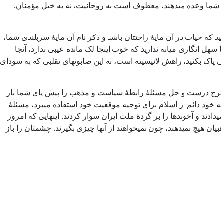
 شما وعده میدهند، معطوف است به روحانیت، نه به خیل مؤمنان.
که حیات در آن مایۀ راحتتان باشد و ذکر نام آن مایۀ سربلندی شما،
هل انگاری میانه ندارید که خوب اینجا لک مانده عیبی ندارد، آنجا
ی پاک بکنید، راهش لائیسیته است، نه این صابونهای تقلبی که به سودای
راه طرح درست و حل مسئلۀ رابطۀ سیاست و مذهب را پیش پای شما باز
 خود دائم از اسلام برای توجیه موقعیت خود استفاده میبرد، مسئلۀ
دند و آخوندها را بر گردۀ ملت ایران سوار کردند. اینهایی که امروز
ان هیچ نمیدهند، چون نمیخواهند از آنها چیزی بگیرند. چشمتان را باز