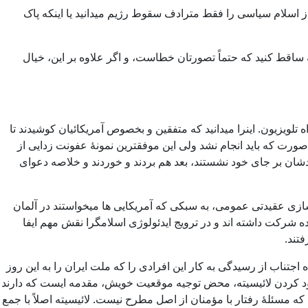
اسلام سیاسی را فقط مترادف سقوط رژیم میدانید یا اینکه پاک
ه ساقط کنید که حتماً تصورتان خطاست، و اگر علاوه بر این، خیال
ه تلویزیون. اینرا میدانید که متفقین و بخصوص آمریکائیان کوشیدند تا
 صورت که باید انجام نشد ولی این موفقترین نمونۀ عفونت زدایی از
دشان بر جای خود نشستند، بعد هم بردند و خوردند و خلاصه دعوای
اکسازی عقیدتی عمومی، به سبکی که آمریکایی ها میخواستند در آلمان
رکت داشته اند و در ترویج ایدئولوژی اسلامگرا نقش مهم ایفا
تند.
ناب از رسیدگی به کار این افرادی را که ملت ایران را به این روز
انمود کردن لائیسیته، محض توجیه موقعیت خویش، مقدمه ایست که دارند
که مسئلۀ رفتار با مؤمنان از اصل مطرح نیست. لائیسیته اصلاً با جمع