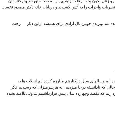
و زنان نگون بخت ( قلعه زاهدی ) را به صحنه آوردند ودرکنارآنان
ونشریات واحزاب را به آتش کشیدند و درپایان خانه دکتر مصدق نخست
نگونه کودتا موفق شد.
به آمال وآرزوهای ملتی به آتش کشیده شد وپرنده خونین بال آزادی برای همیشه ازاین دیار رخت
ان خلوص وعیارآن ارزیابی میشود.
ایم وسالهای سال درکنارهم مبارزه کرده ایم.انقلاب ها به
رحالی که نادانسته درجا میزدیم . به هرسرمنزلی که رسیدیم فکر
رداریم که یکصد وچهارده سال پیش قرارداشتیم … ولی ناامید نشده