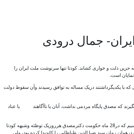
عظمت وافتخاربه حزین ذلت و خواری کشاند. کودتا تنها سرنوشت ملت ایران را
 اثرات مخرب آن درمنطقه نمایان است.
 که با یکدیگرداشتند دریک مساله به توافق رسیدند وآن سقوط دولت
گیرند که مصدق پایگاه مردمی نداشت. آنان یا ناآگاهند یا عناد
اگرماکودتا را چنین معنا کنیم ( توطئه– قیام ناگهانی عده ای ازسپاهیان یک کشوربرای برانداختن حکومت یا تغییر دادن رژیم ) به این نتیجه میرسیم که در28 ماه حکومت دکترمصدق هرروزیک توطئه وشبهه کودتا
رهمان زمان سید ضیا الدین طباطایی را کاندیدا کرده بود، ولی