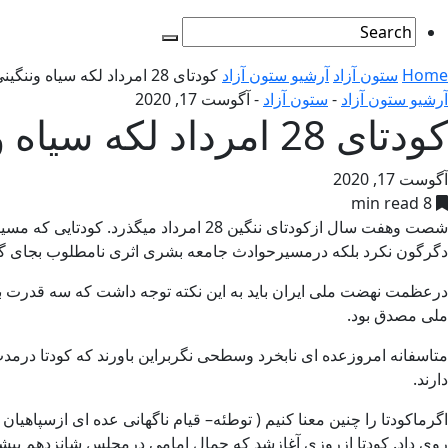
Home
ستون آزاد
آرشیو ستون آزاد
کودتای 28 امرداد لکه سیاه وننگینی درتاریخ 2500 ساله ایران- جمال درودی
آرشیو ستون آزاد
-
ستون آزاد
-
آگوست 17, 2020
کودتای 28 امرداد لکه سیاه وننگینی درتاریخ 2500 ساله ایران- جمال درودی
آگوست 17, 2020
8 min read
شصت وهفت سال ازکودتای ننگین 28 امردا
دگرگون نکرد بلکه درمسیرحوادث جامعه بشری اثری نا
درعظمت نهضت ملی ایران باید به این نکته توجه داشت که سه قدرت بز
ملی مصدق بود.
متاسفانه امروزعده ای نابخرد وسطحی نگربراین باورند که کودتا درمد
دارند.
روی داد. کودتا ازروزی آغازشد که جمال امامی درمجلس شانزدهم پیشنها