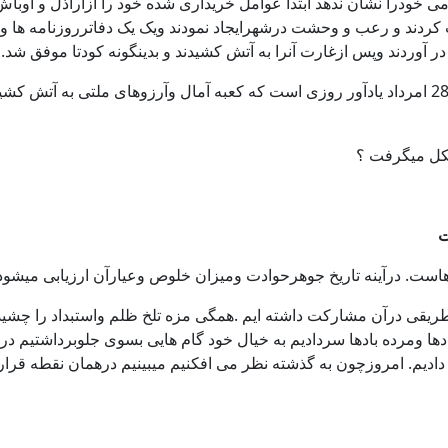
ی خودرا نشان ندهد ابتدا عوامل خریداری شده خود را ازاراذل و اوباش 
ت کردند و رعب و وحشت درشهرایجاد نمودند ویک یک دفاترروزنامه ها 
 تصرف خود در آوردند وپس ازغارت آنرا به آتش کشیدند و بدی
آری این بود قصه غصه ها اززبان کسی که خود شاهد آن روزگاران بود. 28 امرداد یادآور روزی است که کع
روزیهاوشکست هاست. درآینه تاریخ جوهرحوادت ومیز
یقی درآن مشارکت داشته ایم .همگی مزه تلخ ظلم واستبداد را چشیده 
ادها ومرده بادها سردادیم به خیال خود گام هایی بسوی جلوبرداشتیم د
ه دادیم. امروزچون به گذشته نظر می افکنیم میبینیم درهمان نقطه قرا
 داد .