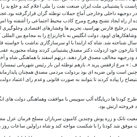
با پشتیبانی ملت ایران صنعت نفت را ملی اعلام کند و خلع ید را انج
 در دوجبهه داخلی وخارجی آماج حملات توطئه گران قرارگرفته بود.
ز راه ایجاد تشنج وهرج ومرج کاذب محیط اجتماعی را آشفته ونا امن 
نگلیس درخلیج فارس نهراسید، تحریم ها وفشارهای اقتصادی وجلوگیری از
وشاهکارهای اوبود. دولت انگلیس به ناچارنزاع را به مجامع بین المللی
مردسال شناخته شد. شاه که ازابتدا با او سرسازگاری نداشت با خواسته
ته در روزسی تیر 1331 حماسه ها آفریدند وبا نثارخون خود ازدولت دکتر مصدق پشتیبانی ک
د ودرجبهه مخالف مصدق قرار دهند. درنهم اسفند با هماهنگی شاه و آ
: « مرغ ازقفس پرید ». بازهم توطئه این بار رئیس شهربانی تیمساراف
نین است واین ضربه ای بود بردولت مردمی مصدق همچنان پایدارماند. ت
تیضاح را پیاده کردند تا بتوانند به صورت قانونی وعدم رای اعتماد د
 کرد.
. طرح کودتا ها درپایگاه آلپ سوییس با موافقت وهماهنگی دولت های ان
د فروخته ارتش بود.
ده گارد شاهنشاهی درمعیت تانک و زره پوش وچندین کامیون سربازان مسلح فرم
است موفق شد کودتا را با شکست مواجه کند و شاه دراولین ساعات 