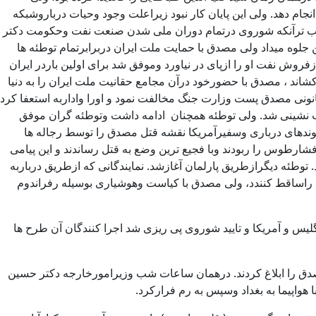
ام دهد. ولی این پایان کار نبود زیراعلت وجود وحیات درباروشبکه
عجب ترآنکه شوروی درتمام دوران ملی شدن صنعت نفت وحکومت دکتر
جلوه میداد ولی مصدق با حمایت ملت ایران دربرابرتمام توطئه ها
فروش نفت او را ازپای در نیاورد وموفق شد برای اولین باردر ایران
 کشاند ، مصدق با حضورخود درآن مجامع حقانیت ملت ایران را به دنیا
 قانونی مصدق پست وزارت جنگ مخالفت نمود و اورا واداربه استعفا کرد
ردند وشاه مجبوربه عقب نشینی شد. ولی توطئه همچنان ادامه داشت وتوطئه گران موفق
خوندهای درباری وسفیرآمریکا نقشه قتل مصدق را توسط رجاله ها
شارطوس را ربودند وبا فجیع ترین وضع به قتل رساندند و این پیامی
وطئه دیگرازطریق پارلمان آغازشد. نمایندگانی که ازطریق درباربه
ولت راساقط کنندد، ولی مصدق با کیاست وهوشیاری بوسیله رفراندوم
گلیس و آمریکا و تایید شوروی پی ریزی شد اجرا کنندگان آن طرح ها
ان عزل مصدق را ابلاغ کردند. درهمان ساعات شب وزیرامورخارجه دکتر حسین
روز با هواپیما به بغداد وسپس به رم فرارکرد.