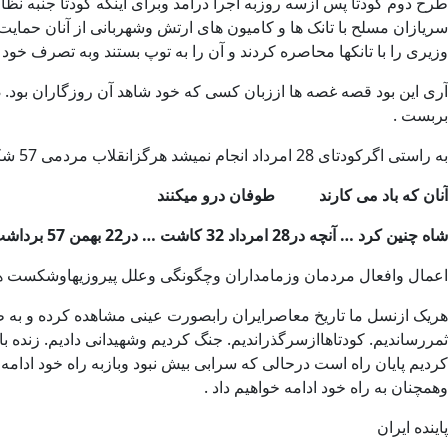
طرح دوم کودتا پس ازسه روزبه اجرا درآمد وبرای اینکه کودتا جنبه نظام
سریازان مسلح با تانک ها و کامیون های ارتش وشهربانی از آنان حمای
وزیری را با تانکها محاصره کردند و آن را به توپ بستند وبه
بربست .
به راستی اگرکودتای 28 امرداد انجام نمیشد هرگزانقلاب مردمی 57 شکل میگرفت ؟
آنان که باد می کارند طوفان درو میکنند
شاه چنین کرد … آنچه در28 امرداد 32 کاشت … در22 بهمن 57 برداشت
اعمال وافعال مردمان وزمامداران وچگونگی وعلل پی
هریک ازنسل ما تاریخ معاصرایران رابصورت عینی مشاهده کرده و به طر
ثمررساندیم. کودتاهاازسرگذراندیم. جنگ کردیم وشهیدانی دادیم. زنده ب
کردیم پایان راه است درحالی که سرابی بیش نبود وبازبه راه خود ادام
وهمچنان به راه خود ادامه خواهیم
پاینده ایران