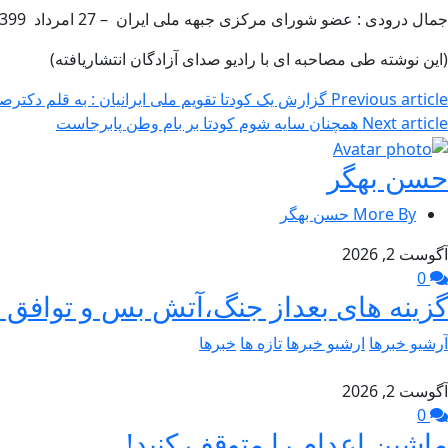
جمال درودی : عضو شورای مرکزی جبهه ملی ایران – 27 امرداد 1399
(این نوشته طی مصاحبه ای با رادیو صدای آزادگان انتشاریافته)
Previous article
گزارش یک کودتا تقویم ملی ایرانیان : به قلم دکت
Next article
همچنان سایه شوم کودتا بر بام وطن پابرجاست
حسن بهگر
More By حسن بهگر
آگوست 2, 2026
0
گزینه های بعداز جنگ،آتش بس و توافق –
آرشیو خبرها
ارشیو خبرها
تازه ها
خبرها
آگوست 2, 2026
0
ماشین اعدام را متوقف کنید!