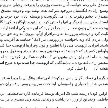
مصدق علی رغم خواسته آنان نخست وزیری را پذیرفت وخیلی سریع توانست 
وسیع ازایادی انگلستان دروجود شرکت نفت نهفته بود، و دولت مصدق
مصدق با خشم ونفرت به آن می نگریست و بوسیله ایادی خود حزب توده ا
ایستاد ویکی پس ازدیگری آنها را خنثی کرد. او ازتهدید ناوگان جنگی ا
بودجه متعادل بدون نفت را به اجرا درآورد که این خود یکی ازافتخارات 
ثابت کرد و درنتیجه پیروزمندانه وسرافراز ازآنها بیرون آمد وبه حق 
ولی مردم آگاه وبه پاخواس
شدند افرادی ازنهضت ملی را با تطمیع و قول وقرارها ازنهضت جدا کنن
واوباش کشیدند که خوشبختانه موفقیتی بدست نیاوردند وبه قول معروف 
بود به تمام افسران ارتش وشهربانی که عاقبت همکاری نکردن با شاه چ
مجلس راه یافته بودند با نمایندگانی که ازنهضت جدا شده بودند طرح اس
نقشه آنان را خنثی
دیگربرای توطئه گران راهی جزکودتا باقی نماند وننگ آن را بذیرا شدند
شخص شاه با همیاری جاسوسان اینتلجنت سرویس وسیا وافسران خو
اولین کودتا درنیمه شب 25 امرداد توسط فرمان
فاطمی وچند تن از وزراء بازداشت و زندانی شدند ولی مصدق با فر