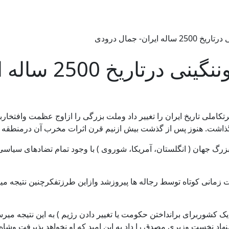
د میگذرد. کودتایی که مسیرتکاملی تاریخ ایران را تغییر داد وملت بزرگی را ازاوج 
مطلوب بجای گذاشت. هنوز پس از گذشت بیش ازنیم قرن
رگ جهان ( انگلستان، آمریکا، شوروی ) با وجود تمام تضادهای سیاسی
ت زمانی کوتاه توسط رجاله ها پیروزشد وازاین طرزتفکرچنین نتیجه می
د نخست وزیری مصدق را داد به این امید که او نخواهد پذیرفت وشاه د