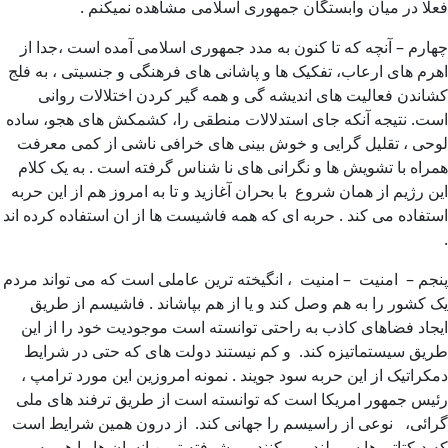
فعلا در میان وابستگان جمهوری اسلامی مشاهده نمیکنم .
چهارم – آنچه که تا کنون به مدد جمهوری اسلامی آمده است ،جدا از
اهرم های ارعاب، تفکیک ها و پاشانی های فرهنگی و جنسیتی ، به فلج
کشاندن فعالیت های اندیشه گی و همه گیر کردن اختلالات روانی
است. نتیجه آنکه جای استدلالات منطقی را، کشمکش های هجو، ساده
لوحی ، تقلیل گرایی و خوش بینی های خرافی ناشی از کمی معرفت
همراه با تشویش ها و نگرانی های نا شناس گرفته است . به یک کلام
این رژیم از همان شروع با بحران آغازید و تا به امروز هم از این حربه
استفاده می کند . حربه ای که همه فاشیست ها از ان استفاده کرده اند
.
پنجم – امنیت – امنیت ، انگیخته ترین عاملی است که می تواند مردم
یک کشور را به هم وصل کند و یا از هم بپاشاند . فاشیسم از طریق
ایجاد فضاهای کاذب به راحتی توانسته است موجودیت خود را از این
طریق سیستماتیزه کند. و کم نیستند دولت های که حتی در شرایط
دمکراتیک از این حربه سود جویند . نمونه امروزین این مورد ترامپ ،
رئیس جمهور امریکا است که توانسته است از طریق ترفند های ملی
گرائی، نوعی از راسیسم را جهانی کند. از درون همین شرایط است
که دیکتاتورها سر بلند می کنند و پیشرفته ترین انسان ها را هم به