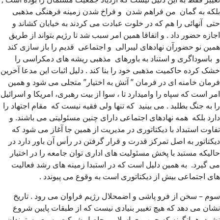
بلکه به گمان من فراهم شدن و فراخ شدن زمینه فرهنگی مذهبی
حتی آنهائی را هم که در خلوت عبادت می کردند به خیابان کشاند و
اجازه حضور داد . و اتفاقا همین امر سبب شد تا رژیم بتواند از طریق
همین نو حضورآن نهادهای لیبرالی و اجتماعی قدیم را باز سازی کند
و باسوداگری و استناد به باورهای مذهبی ریشه های دمکراسی را
خشک کرده حاکمیت مذهبی خود را بنا کند . دلیل اثبات این مدعا آخرین
فرمان خامنه ای در فرمان ” آتش به اختیار” متجلی می شود و همین
امر است که سپاه را وامیدارد تا ، سوا از بیت رهبری، امریکا و اسرائیل
را به جنگ بطلبد . می بینید که تنها ولی فقیه نیست که مقام اجتهاد را
دارد بلکه همه نهادهای اجتماعی دارای چنین مسئولیتی می باشند. و
تفاوت استبداد با دیکتاتوری در مدیریت از همین جا آغاز می شود که
دیکتاتور به اصل تمرکز قدرت و قرار گرفتن در رأس آن باور دارد در
حالیکه مستبد با پخش مسئولیت های اداری توان جامعه را در اختیار
می گیرد. به همین دلیل است که در استبدا زمینه های رشد فعالیت
های اجتماعی بیش از دیکتاتوری است به وقوع می پیوندد .
سوم – سخن از فرو پاشی و اضمحلال رژیم فراوان می رود . تاریخ
نشان می دهد که هیچ تغییر بنیادی نیست که از طبقات پایین شروع
نشود ،همانگونه که جمهوری اسلامی حاصل شرکت وسیع مستمندان و