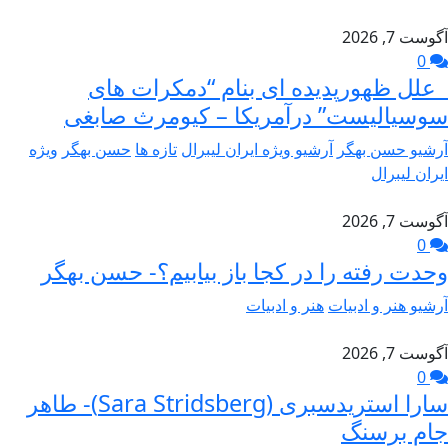
آگوست 7, 2026
0
علل ظهورپدیده ای بنام “دمکرات های
سوسیالیست” درآمریکا – کیومرث صابغی
آرشیو حسن بهگر
آرشیو ویژه ایران لیبرال
تازه ها
حسن بهگر
ویژه
ایران لیبرال
آگوست 7, 2026
0
وحدت رفته را در کجا باز بیابیم؟- حسن بهگر
آرشیو هنر و ادبیات
هنر و ادبیات
آگوست 7, 2026
0
سارا استریدسبری (Sara Stridsberg)- طاهر
جام برسنگ