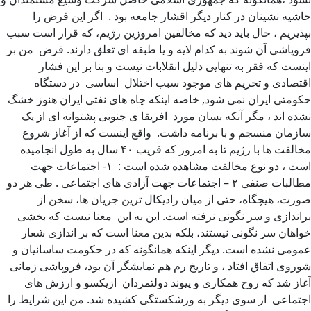
حاشیه نشینان در کنار دیگر اقشار جامعه بود . اگر این فرض را
بپذیریم ، حال باید دید که مخالفین امروزین رژیم، که قرار است سبب
فروپاشی آن شوند به کدام لایه و یا طبقه ای تعلق دارند. فرض من بر
اینست که فقر به تنهایی دلیل انقلابات نیست و بنا بر این فشار
اقتصادی و تحریم های موجود سبب اختلال اساسی در دستگاه
حکومتی ایران نمی شود, خاصه اینکه چاه های نفتی ایران هنوز خشگ
نشده اند ، مگر آنکه بسان مورد افریقا ی جنوبی پشتوانه ای از یک
سازمان منسجم و با برنامه داشت. واقع اینست که از آغاز شروع
مخالفت ها با رژیم تا به امروز که قریب ۴۰ سال به طول انجامیده
است ، دو نوع مخالفت مشاهده شده است : ۱- اجتماعات جهت
مطالبات صنفی ۲ – اجتماعات جهت آزادی های اجتماعی . طی هر دو
صورت، هیچگاه، حتی از میان رادیکال ترین جریان ها، سخن از
براندازی و سر نگونی نرفته است. این به این معنا نیست که بخشی
خواهان سر نگونی نیستند، بلکه بدین معنا است که بر اندازی شعار
عمومی نشده است. دیگر اینکه همانگونه که در حکومت ساسانیان و
شوروی اتفاق افتاد ، و تاریخ رم هم نمایشگر آن بود، فروپاشی زمانی
آغاز شد که روح همکاری و پیوند دولتمردان ازیکسو و ارزش های
اجتماعی از سوی دیگر به ورشکستگی کشیده شد. من این شرایط را