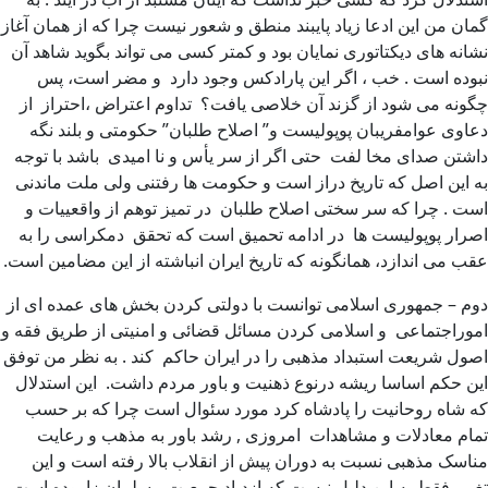
گمان من این ادعا زیاد پایبند منطق و شعور نیست چرا که از همان آغاز
نشانه های دیکتاتوری نمایان بود و کمتر کسی می تواند بگوید شاهد آن
نبوده است . خب ، اگر این پارادکس وجود دارد و مضر است، پس
چگونه می شود از گزند آن خلاصی یافت؟ تداوم اعتراض ،احتراز از
دعاوی عوامفریبان پوپولیست و” اصلاح طلبان” حکومتی و بلند نگه
داشتن صدای مخا لفت حتی اگر از سر یأس و نا امیدی باشد با توجه
به این اصل که تاریخ دراز است و حکومت ها رفتنی ولی ملت ماندنی
است . چرا که سر سختی اصلاح طلبان در تمیز توهم از واقعییات و
اصرار پوپولیست ها در ادامه تحمیق است که تحقق دمکراسی را به
عقب می اندازد، همانگونه که تاریخ ایران انباشته از این مضامین است.
دوم – جمهوری اسلامی توانست با دولتی کردن بخش های عمده ای از
اموراجتماعی و اسلامی کردن مسائل قضائی و امنیتی از طریق فقه و
اصول شریعت استبداد مذهبی را در ایران حاکم کند . به نظر من توفق
این حکم اساسا ریشه درنوع ذهنیت و باور مردم داشت. این استدلال
که شاه روحانیت را پادشاه کرد مورد سئوال است چرا که بر حسب
تمام معادلات و مشاهدات امروزی , رشد باور به مذهب و رعایت
مناسک مذهبی نسبت به دوران پیش از انقلاب بالا رفته است و این
تغییر فقط به این دلیل نیست که ازدیاد جمعیت مسلمان زا بوده است ,