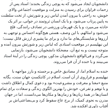
دانشجویان ایجاد می‌شود که به پوچی زندگی بخندند؛ استاد پس از
زحمات فراوان برای رسیدن به منزلت و موقعیت اجتماعیِ والای
خویش، به راحتی با بیرون آمدن لباس زیر و شورتش، از تخت سلطنت
به پایین پرتاب می‌شود، و یا یک انسان ثروتمند در جوانی، بر اثر یک
حادثه می‌میرد، و یا یک قهرمان ورزشی در تصادف رانندگی، فلج
می‌شود و امثالهم. با این وصف، هستی هیج‌گونه احساس و توجهی به
آرزوها و شایستگی‌های ما ندارد و برای ما پشیزی ارزش قائل نیست؛
این نیهلیسم در موقعیت استادی که لباس زیر و شورتش بیرون آمده و
متوجه نیست و به تبع آن، مضحکهٔ دانشجویان می‌شود، بازنمایی
می‌گردد و فی‌الواقع دانشجویان مذکور، پوچی زندگی را در آینهٔ استاد
می‌بینند و با خنده از آن فرا می‌روند.
خنده به اسلام اما، از مصادیق خاص و برجسته و بارز مواجهه با
نیهلیسم و فراروی از آن است. اسلام در کانتکستِ جهان سنت، یگانه
منبعِ «معنا و معرفت و مشروعیت» بود و دعوی کمال و اطلاق داشت
و با توهم و تفرعن، خودش را بهترین الگوی زندگی و سعادت برای تمام
انسان‌ها در همهٔ زبان‌ها و زمان‌ها و مکان‌ها می‌دانست، اما در جهان
مدرن به نحوی کمیک، از برج عاج سقوط کرد و بی‌بضاعتی‌اش بر
آفتاب داوری افکنده شد.