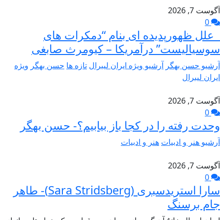
آگوست 7, 2026
0
علل ظهورپدیده ای بنام “دمکرات های
سوسیالیست” درآمریکا – کیومرث صابغی
آرشیو حسن بهگر
آرشیو ویژه ایران لیبرال
تازه ها
حسن بهگر
ویژه
ایران لیبرال
آگوست 7, 2026
0
وحدت رفته را در کجا باز بیابیم؟- حسن بهگر
آرشیو هنر و ادبیات
هنر و ادبیات
آگوست 7, 2026
0
سارا استریدسبری (Sara Stridsberg)- طاهر
جام برسنگ