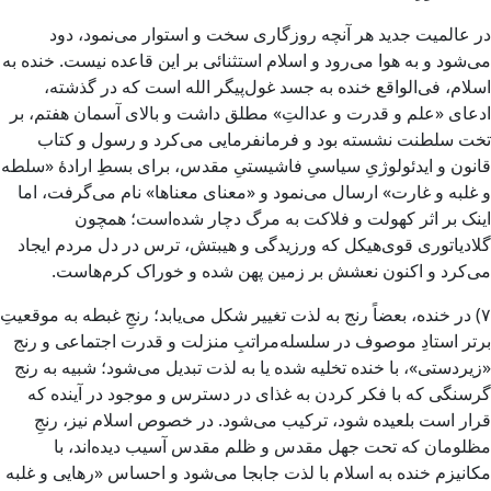
در عالمیت جدید هر آنچه روزگاری سخت و استوار می‌نمود، دود
می‌شود و به هوا می‌رود و اسلام استثنائی بر این قاعده نیست. خنده به
اسلام، فی‌الواقع خنده به جسد غول‌پیگر الله است که در گذشته،
ادعای «علم و قدرت و عدالتِ» مطلق داشت و بالای آسمان هفتم، بر
تخت سلطنت نشسته بود و فرمانفرمایی می‌کرد و رسول و کتاب
قانون و ایدئولوژیِ سیاسیِ فاشیستیِ مقدس، برای بسطِ ارادهٔ «سلطه
و غلبه و غارت» ارسال می‌نمود و «معنای معناها» نام می‌گرفت، اما
اینک بر اثر کهولت و فلاکت به مرگ دچار شده‌است؛ همچون
گلادیاتوری قوی‌هیکل که ورزیدگی و هیبتش، ترس در دل مردم ایجاد
می‌کرد و اکنون نعشش بر زمین پهن شده و خوراک کرم‌هاست.
۷) در خنده، بعضاً رنج به لذت تغییر شکل می‌یابد؛ رنجِ غبطه به موقعیتِ
برتر استادِ موصوف در سلسله‌مراتبِ منزلت و قدرت اجتماعی و رنج
«زیردستی»، با خنده تخلیه شده یا به لذت تبدیل می‌شود؛ شبیه به رنج
گرسنگی که با فکر کردن به غذای در دسترس و موجود در آینده که
قرار است بلعیده شود، ترکیب می‌شود. در خصوص اسلام نیز، رنجِ
مظلومان که تحت جهل مقدس و ظلم مقدس آسیب دیده‌اند، با
مکانیزم خنده به اسلام با لذت جابجا می‌شود و احساس «رهایی و غلبه