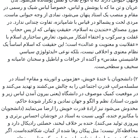
عریان و تن ما که با پوشش و لباس، خصوصاً لباس شیک و رسمی در
مقام و منصب یک استاد پنهان می‌شود، نمادی از وجه حیوانی ماست.
مردی لخت و پشمالو در قیاس با شامپانزه، تفاوت چندانی ندارد. در
موردِ مصداق «خندیدن به اسلام»، حقیقتِ پنهانی که از پسِ حجابِ
غفلت و سرکوب و اختفاء آشکار می‌شود، تعارضِ ساختاری اسلام با
«عقلانیت و معنویت و عدالت» است؛ این حقیقت که اسلام اساساً یک
نظام معنوی و اخلاقی نیست، بلکه نوعی «ایدئولوژیِ سیاسیِ
فاشیستیِ مقدس» و آکنده از خرافات و اباطیل و سخنان عامیانه و
سخیف و سطحی‌ست.
۲) دانشجویان با خندهٔ خویش، «هژمونی و اتوریته و مقامِ» استاد در
سلسله‌مراتبِ قدرتِ اجتماعی را به چالش می‌کشند و تهدید می‌کنند و
در موقعیت کمیک موصوف در دانشگاه (یعنی بیرون آمدن لباس زیر و
شورت استاد)، نظم و الگو و جهان نمادین و تکرار شوندهٔ حاکم،
مخدوش می‌شود نیز ارادهٔ قدرت خویش را ارضا می‌نمایند (دانشجویان
با مکانیزم خنده، گویی نسبت به استاد در خودشان احساس برتری و
پیروزی تولید می‌کنند). خنده بر خلاف لبخند، خصلتی رادیکال دارد و
محافظه‌کار نیست؛ مثل پیکان رها شده از کمان، شکافنده‌است. اگر
دقت کنید، در جوامع استبدادی یا در جوامعی که خط و مرزهای