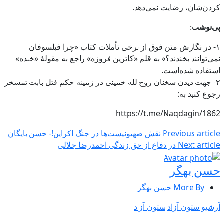
کردن‌شان، رضایت نمی‌دهد.
پی‌نوشت
:
۱- در نگارش متن فوق از برخی تأملات کتاب «چرا فیلسوفان
نمی‌توانند بخندند؟» به قلم «کاترین فروزه» راجع به مقولهٔ «خنده»
استفاده شده‌است.
۲- جهت دیدن سخنان روح‌الله خمینی در زمینه حکم قتل بابت تمسخر
رجوع کنید به:
https://t.me/Naqdagin/1862
Previous article
نقش صهیونیست‌ها در جنگ اکراین!- حسن بایگان
Next article
در دفاع از حق زندگی احمدرضا جلالی
حسن بهگر
More By حسن بهگر
آرشیو ستون آزاد
ستون آزاد