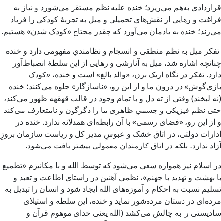
قراردادی به‌هم می‌ریزد؛ خنده علیه نظم مستقر می‌شورد و نیاز به
فراغت و رهایی از نقش‌های تحمیلی و میل به تجربهٔ کودکی را فریاد
می‌زند؛ خنده به یادمان می‌آورد که چقدر محتاجِ «کودک شدن» هستیم.
تفکر میل به نظم منطقی و انسجام و نظامندیِ مفهومی دارد و خنده
چنانچه اشاره شد، میل به آنارشی و رهایی از این سلطهٔ انضباط‌آور
دارد. تفکر در نگاه اریک برن، «والد بالغ» است و خنده، «کودک
بازی‌گوش» در درون ما و از این رو، «ناسازگار» جلوه می‌کنند؛ خنده
(نه لبخند) وقتی از ته دل و با تمام وجود در قالب قهقهه ظهور می‌کند،
حتی نظم فیزیکی و جسمیِ ظاهری ما را دگرگون و نامتعارف می‌کند
و از این رو، «فضای رسمی» با آن رابطه‌ای همدلانه ندارد. خنده در
ادارات دولتی، در اتاق خشک و عبوسِ مدیر کل و ریاست سازمان بروزِ
آزاد ندارد، بلکه در اتاق کارمندان معمولی بیشتر یافت می‌شود.
در اسلام نیز همواره سعی می‌شود که توسط الله و با مکانیزم «تطمیع
با بهشت و تهدید با جهنم»، نظمی آهنین در راستای اطاعت و تعبد و
تسلیم نسبت به احکام و آموزه‌های الله ایجاد شود و انسان را تبدیل به
مرده‌ای در دستان مرده‌شور نماید و خنده، این سلطه و استیلای
سادیستی را به چالش می‌کشد (الله یعنی خدای موهوم قرآن و