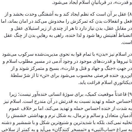
و قدرت»، در قربانیانِ اسلام ایجاد می‌شود.
۸) عقل بر آن است که نظم ایجاد کند و به آشفتگی وحدت بخشد و از
فعل و انفعالات بدن که تمرکزش را مخدوش می‌کند در امان بماند، اما
در مقابلِ عقل، بدن نیاز دارد تا هر از چندی از زیر استیلای عقل و
انضباط آهنینش رها شود و لذا خنده، راهی به رهاییِ بدن از چنگ عقل
است.
در اسلام نیز «بدن» با تمام قوا به نحوی مدیریت‌شده سرکوب می‌شود
تا نیروها و قدرت‌های موجود در وجود آدمی در مسیرِ مطلوب اسلام و
در جهتِ «جنگ و جهاد و قتل و غارت»، بسیح و متمرکز شوند و از
این‌رو، خنده فرصتی محسوب می‌شود برای «تن» تا از شرّ سلطهٔ
دیکتاتوریِ اسلام فراغت یابد.
۹) قاعدتاً موقعیت کمیک، برای سوژهٔ انسانی خنده‌آور نیست؛ زیرا
احساس حمله و تهدید نسبت به قدرتش در آن مندرج است. اسلام نیز
به شدت از خنده احساس حمله و تهدید می‌کند، اما بر خلاف عموم
آدمیانِ متعادل و سالم و نرمال، به شکل نرم و بهداشتی خشمش را
تخلیه نمی‌کند، بلکه با شدیدترین و شنیع‌ترین شکل و با شمشیر و دشنه
به سراغ «ساب‌النبی» و «تمسخر کنندگان» می‌آید و به کمتر از سلاخی