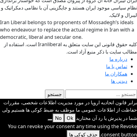
ایران لیبرال خانهٌ آن گروه از پیروان مصدق است که خواستار براندازی
نظام سیاسی موجود ایران هستند و جایگزینی آن با نظامی دمکراتیک و
لیبرال و لائیک.
Iran Liberal belongs to proponents of Mossadegh’s ideals
who endeavour to replace the actual regime in Iran with a
democratic, liberal and secular one.
کلیه حقوق قانونی این سایت متعلق به Iranliberal است. استفاده از
مطالب سایت با ذکر منبع آزاد است.
درباره ما
تماس با ما
همکاران ما
دیدنی ها
ستجو
رای:
برابر قانون اتحادیه اروپا در مورد مدیریت اطلاعات شخصی، مقررات
حفاظت از اطلاعات عمومی ما موظف به ضبط کوکی ها هستیم ولی
شما در پذیرش یا رد آن مختارید
Ok
No
You can revoke your consent any time using the Revoke
consent button.
حذف کوکی ها