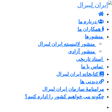
درباره ما
همکاران ما
منشورها
منشور لائیسیته ایران لیبرال
منشور آزادی
اسناد تاریخی
تماس با ما
کتابخانه ایران لیبرال
دیدنی ها
مرامنامۀ سازمان ایران لیبرال
چگونه می خواهیم کشور را اداره کنیم؟