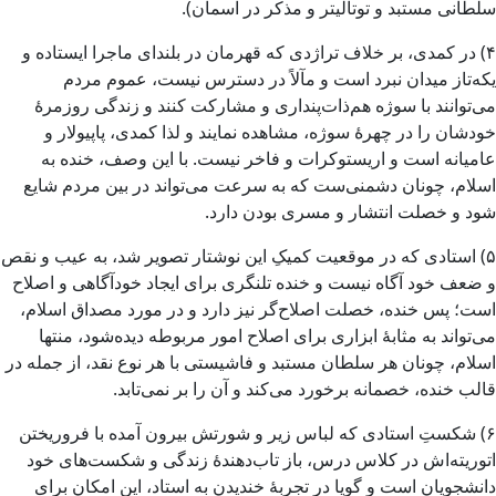
سلطانی مستبد و توتالیتر و مذکر در آسمان).
۴) در کمدی، بر خلاف تراژدی که قهرمان در بلندای ماجرا ایستاده و
یکه‌تاز میدان نبرد است و مآلاً در دسترس نیست، عموم مردم
می‌توانند با سوژه هم‌ذات‌پنداری و مشارکت کنند و زندگی روزمرهٔ
خودشان را در چهرهٔ سوژه، مشاهده نمایند و لذا کمدی، پاپیولار و
عامیانه است و اریستوکرات و فاخر نیست. با این وصف، خنده به
اسلام، چونان دشمنی‌ست که به سرعت می‌تواند در بین مردم شایع
شود و خصلت انتشار و مسری بودن دارد.
۵) استادی که در موقعیت کمیکِ این نوشتار تصویر شد، به عیب و نقص
و ضعف خود آگاه نیست و خنده تلنگری برای ایجاد خودآگاهی و اصلاح
است؛ پس خنده، خصلت اصلاح‌گر نیز دارد و در مورد مصداق اسلام،
می‌تواند به مثابهٔ ابزاری برای اصلاح امور مربوطه دیده‌شود، منتها
اسلام، چونان هر سلطان مستبد و فاشیستی با هر نوع نقد، از جمله در
قالب خنده، خصمانه برخورد می‌کند و آن را بر نمی‌تابد.
۶) شکستِ استادی که لباس زیر و شورتش بیرون آمده با فروریختن
اتوریته‌اش در کلاس درس، باز تاب‌دهندهٔ زندگی و شکست‌های خود
دانشجویان است و گویا در تجربهٔ خندیدن به استاد، این امکان برای