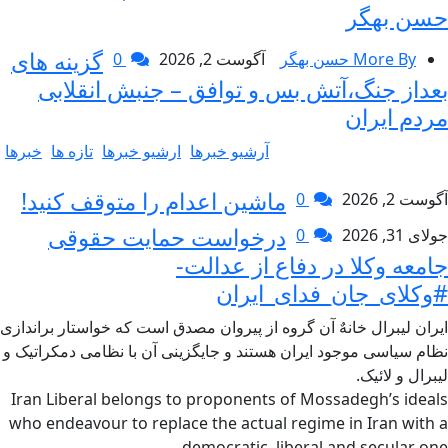
حسن بهگر
گزینه های
More By حسن بهگر
آگوست 2, 2026
0
بعداز جنگ،آتش بس و توافق – جنبش انقلابی
مردم ایران
آرشیو خبرها
ارشیو خبرها
تازه ها
خبرها
ماشین اعدام را متوقف کنید!
آگوست 2, 2026
0
درخواست حمایت حقوقی
جولای 31, 2026
0
جامعه وکلا در دفاع از عدالت-
#وکلای_جان_فدای_ایران
ایران لیبرال خانهٌ آن گروه از پیروان مصدق است که خواستار براندازی
نظام سیاسی موجود ایران هستند و جایگزینی آن با نظامی دمکراتیک و
لیبرال و لائیک.
Iran Liberal belongs to proponents of Mossadegh’s ideals
who endeavour to replace the actual regime in Iran with a
democratic, liberal and secular one.