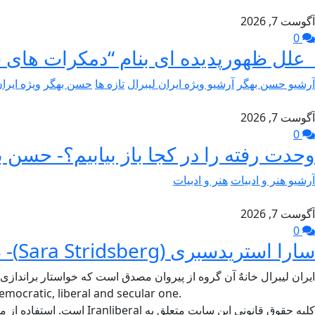
آگوست 7, 2026
0
علل ظهورپدیده ای بنام “دمکرات های 
آرشیو حسن بهگر
آرشیو ویژه ایران لیبرال
تازه ها
حسن بهگر
ویژه ایرا
آگوست 7, 2026
0
وحدت رفته را در کجا باز بیابیم؟- حسن ب
آرشیو هنر و ادبیات
هنر و ادبیات
آگوست 7, 2026
0
سارا استریدسبری (Sara Stridsberg)- طاهر جام برسنگ
ایران لیبرال خانهٌ آن گروه از پیروان مصدق است که خواستار براندازی
mocratic, liberal and secular one.
کلیه حقوق قانونی این سایت متعلق به Iranliberal است. استفاده از مطالب سایت با ذکر منبع آزاد است.