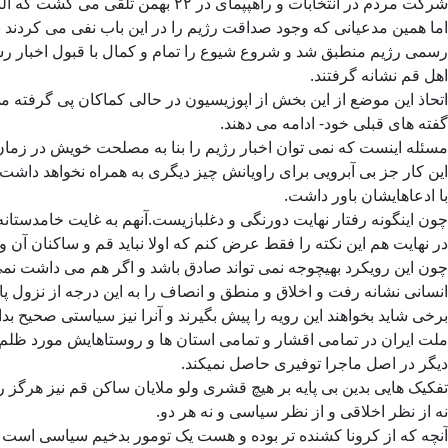
شرکت مردم در انتخابات و راهپپمای در ۲۲ بهمن تلقی می گشت که البته همانطور که عرض کردم از این رژیم هرگز هم بعید نبود و نیست.
اما همین مدعیانی که وجود صداقت رژیم را در این باب نفی می کردند ب
رسمی رژیم منطبق شد و شروع شیوع را تمام و کمال با قبول اخبار رس
اهل قم نشانه گرفتند.
اتحاذ این موضع از این بخش از اپوزیسیون در حالی کماکان پی گرفته م
گفته های قبلی خود- ادامه می دهند.
مسئله اینست که نمی توان اخبار رژیم را بنا به مصلحت خویش در زما
این کار جز بی آبرویی برای راویانش چیز دیگری به همراه نخواهد داشت 
با ادعاهایشان باور داشت.
چون اینگونه رفتار نهایت دورنگی و دغلبازیست.آنهم به غایت خامدستانه
در نهایت هم این نکته را فقط عرض کنم که اولا نباید قم و ساکنان آن و
چون این رویکرد بهیچوجه نمی تواند صادق باشد و اگر هم می داشت نمی 
انسانی نشانه رفت و اخلاق و منطق و انصاف را به این درجه از نزول پای
برخی شاید بخواهند این رویه را پیش بگیرند و آنرا نیز سیاستی صحیح بدان
ملت ایران در تمامی اقشار و تمامی استان ها و روستاهایش مورد ظلم
دیگر در اصل ماجرا توفیری حاصل نمیکند.
تفکیک هایی بدین بی پایه بر هیچ قشری ولو ملایان ساکن قم نیز هرگز ر
نه از نظر اخلاقی و از نظر سیاسی و نه هر دو.
آنچه که از کرونا کشنده تر بوده و هست یک تومور بدخیم سیاسی است که ب