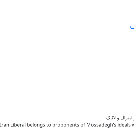
ی
یبرال و لائیک.
Iran Liberal belongs to proponents of Mossadegh’s ideals w