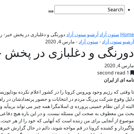
Home
ستون آزاد
آرشیو ستون آزاد
دورنگی و دغلبازی در پخش خبر- ر
آرشیو ستون آزاد
-
ستون آزاد
-
مارس 4, 2020
دورنگی و دغلبازی در پخش 
مارس 4, 2020
1 second read
نامه ای از ایران
تا وقتی که رژیم وجود ویروس کرونا را در کشور اعلام نکرده بوداپوزی
دلیل وقوع شرکت پررنگ مردم در انتخابات و حضور پرتعدادشان در راهپیمایی ۲۲ بهمن امتناع می کند و منکر حضور ناقلان آن در ای
البته از این نظام خمینی پرورده ی اسلامگرا همه چیز می تواند بربیآید
بحث من معطوف به صحت این مسئله نیست. و در این باره هیچ دفاعی ا
موصوع از آنجایی برای من زننده است که آنهایی که خود را از هر حیث، 
واگیردار و کشنده کرونا در قم مواجه شوند، دائم در حال گزارش خبرهای