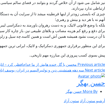
نیز شامل می شود از آن خلاص گردند و بتوانند در فضای سالم سیاسی ب
ارتباطی ندارد بپردازند.
چیزی که بایستی زودتر از اینها قرنطینه میشد تا از سرایت آن به دستگ
آنهم نه با هر دید و بینش و رهبری؛
بلکه با وضع قانونی لائیک، و به دست رهروان باورمند به دمکراسی لیب
برای دفع و رفع کم هزینه مصائب و بلاهای طبیعی نیز، باز چاره کار س
تا آن درست نشود همیشه همین آش است و همین کاسه.چه سیل و زلزله
برای این منظور برقراری جمهوری دمکراتیک و لائیک، ایرانی ترین جمه
پیش بسوی کسب پیروزی این مبارزه مهم تاریخی..
Previous article
محسن با گل خنده هایش از ما خداحافظی کرد – اتابک
Next article
سه دهه همنشینی دین و نولیبرالیسم در ایران- یوسف ابا
حسن بهگر
More By حسن بهگر
آرشیو ستون آزاد
ستون آزاد