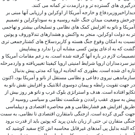
درگیری های گسترده تر و درازمدت تر کمانه می کنند.
دیداراخیروزیردفاع و خارجه آمریکا از اوکراین و ارزیابی آنها مبنی بر
چرخش وضعیت میدان جنگ علیه روسیه و به سوداوکراین و تصمیم
آمریکا و ناتو به افزایش کمک های نظامی و تسلیحاتی بیشتر و تهاجمی
تر به دولت اوکراین، منجر به واکنش و هشدارهای تندلاوروف و پوتین
نسبت به امکان وقوع جنگ هسته و کاربردسلاح های کشتارجمعی تری
گشت که به ادعای پوتین کسی مشابه آن را ندارد و پیشاپیش
تصمیمات لازم در باره آنها گرفته شده است. به زعم مقامات آمریکا و
نیز سردمداران اروپا شرایط امنیتی اروپا کیفیتا تغییریافته و واردمرحله
تازه ای شده است. بطوری که اتحادیه اروپا که مدتی پیش بدنبال
سازماندهی نیروی دفاعی و نظامی مستقل از ناتو و آمریکا بود، اکنون
در جهت تقویت رابطه و پیمان دوسوی اتلانتیک و افزایش نقش ناتو به
تکاپو افتاده است. هدف و استراتژی بلوک غرب و ناتو هر روز بیش از
پیش به سوی عقب رانددن و شکست نظامی و سیاسی روسیه از
طریق افزایش هم فشارنظامی و هم محاصره اقتصادی و دپیلماسی
جهت گیری کرده است. ازجنگی نامتقارن اقتصادی تا نظامی، به سمت
جنگی متقارن تر. حتی از زبان بایدن پرید که پوتین باید از قدرت برود
که البته بدلیل پی آمدهای غیرقابل محاسبه اش کاخ سفید کوشید که