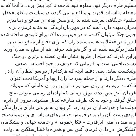
تسلیم طرف دیگر نبود معلوم نبود فاجعه تا کجا پیش برود. تا آنجا که به
معادله مناسبات قدرت و منافع بر می گردد، درسیاست منطق «عقل
سلیم» جایگاهی تعریف شده ندارد و نقش نهائی را منافع و دینامیزم
بحران بعهده دارد. آنچه که در موردبازدارندگی به مثابه ترمزی برای
جنون جنگ میتوان گفت، نه در خودبمب ها که برای نابودی ساخته شده
اند و یا در «عقلانیت» سیاستمداران که برای دفاع از منافع صاحبان
امتیاز برگزیده شده اند و اگر بخواهند حرفی هم از صلح به میان آورند
براین باورند که صلح از طریق نشان دادن عضله و برتری در جنگ
دست یافتنی است و تا زمانی که حریف در خود احساس ضعف
وشکست نماید، یعنی دقیقا آنچه که هرکدام از دو سو انتظار آن را در
طرف دیگر دارند و از جمله سردمداران اروپا و آمریکا تحت عنوان
شکست روسیه بر زبان می آورند. از این رو، آن عاملی که میتواند
فرمان آتش بس بدهد، بویژه زمانی که نهادهای رسمی متولی صلح
خناق گرفته و خود به یک طرف منازعه تبدیل میشوند، بیرون از دایره
دولت ها و قدرتمداران قراردارد. اگر بتوان به نیروئی دارای بازدارندگی
امیدی بست، آن را باید درخروش جنبش های سراسری و نیرومندصلح
و به میدان آمدن ابرقدرت «افکارعمومی» و جامعه جهانی و پیشگامان
کنشگرش در دادن فرمان آتش بس و همراه با فشارسنگین به دولت