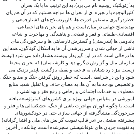
به ٰژئوپلتیک روسیه نام می برد). به این ترتیب ما با یک بحران
کثیرالوجوه یا زنجیره ای از بحران ها مواجه هستیم که در آن هم پای
خطردرگیری مستقیم قدرت ها، کاربردسلاح های کشتارجمعی و
تهدیدصلح جهانی در میان است و هم پای بحران های اجتماعی-
اقتصادی-طبقاتی و فقر و قطحی و پناهندگی و مهاجرت و اشاعه
پاندومی ها (تندرستی) و گسترش نارضایتی ها و سرخوردگی های
ناشی از جهانی شدن و سرریزشدن آن ها به اشکال گوناگون. همه این
ها درحالی است که در این گیرودار پیوسته هشدارداده می شود (توسط
سازمان ملل و گزارش دیگرنهادها و کارشناسان) که بحران محیط
زیست نیز دارد شتابان به فاجعه و نقطه بازگشت ناپذیر نزدیک می
شود و این در شرایطی است که خطر رونق گرفتن جنگ و صنایع جنگی
و تخصیص بودجه ها به آن ها، به معنای حذف و یا تقلیل شدید منابع
معطوف به خدمات اجتماعی و رفاهی و رفع فقر و بهداشتی و
آموزشی در مقیاس جهانی بویژه برای کشورهای کمترتؤسعه یافته
است. یا چگونه فوران مهاجرت ناشی از جنگ، خشکسالی ها و فقر و
سرخوردگی منشأگرفته از جهانی سازی حتی در خودکشورهای
پیشرفته صنعتی در «در قالب تقویت گرایش های ملی و اقتدارگرایانه)
به تقویت جریان های نئوفاشیستی منجرشده است. چنانکه در آخرین