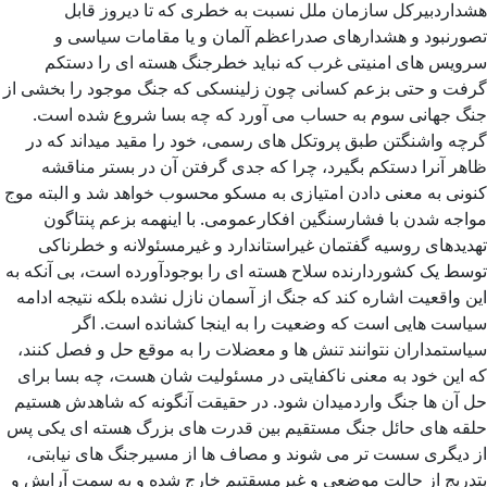
هشداردبیرکل سازمان ملل نسبت به خطری که تا دیروز قابل
تصورنبود و هشدارهای صدراعظم آلمان و یا مقامات سیاسی و
سرویس های امنیتی غرب که نباید خطرجنگ هسته ای را دستکم
گرفت و حتی بزعم کسانی چون زلینسکی که جنگ موجود را بخشی از
جنگ جهانی سوم به حساب می آورد که چه بسا شروع شده است.
گرچه واشنگتن طبق پروتکل های رسمی، خود را مقید میداند که در
ظاهر آنرا دستکم بگیرد، چرا که جدی گرفتن آن در بستر مناقشه
کنونی به معنی دادن امتیازی به مسکو محسوب خواهد شد و البته موج
مواجه شدن با فشارسنگین افکارعمومی. با اینهمه بزعم پنتاگون
تهدیدهای روسیه گفتمان غیراستاندارد و غیرمسئولانه و خطرناکی
توسط یک کشوردارنده سلاح هسته ای را بوجودآورده است، بی آنکه به
این واقعیت اشاره کند که جنگ از آسمان نازل نشده بلکه نتیجه ادامه
سیاست هایی است که وضعیت را به اینجا کشانده است. اگر
سیاستمداران نتوانند تنش ها و معضلات را به موقع حل و فصل کنند،
که این خود به معنی ناکفایتی در مسئولیت شان هست، چه بسا برای
حل آن ها جنگ واردمیدان شود. در حقیقت آنگونه که شاهدش هستیم
حلقه های حائل جنگ مستقیم بین قدرت های بزرگ هسته ای یکی پس
از دیگری سست تر می شوند و مصاف ها از مسیرجنگ های نیابتی،
بتدریج از حالت موضعی و غیرمسقتیم خارج شده و به سمت آرایش و