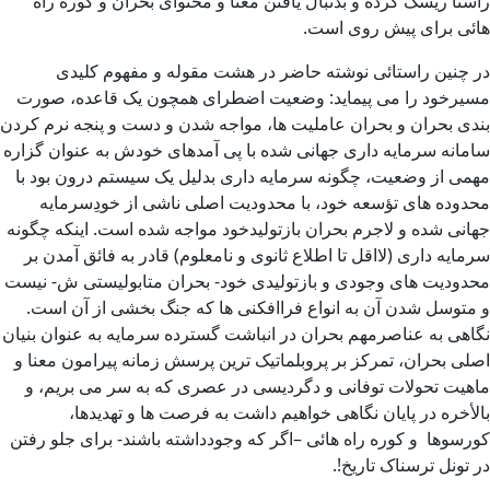
راستا ریسک کرده و بدنبال یافتن معنا و محتوای بحران و کوره راه
هائی برای پیش روی است.
در چنین راستائی نوشته حاضر در هشت مقوله و مفهوم کلیدی
مسیرخود را می پیماید: وضعیت اضطرای همچون یک قاعده، صورت
بندی بحران و بحران عاملیت ها، مواجه شدن و دست و پنجه نرم کردن
سامانه سرمایه داری جهانی شده با پی آمدهای خودش به عنوان گزاره
مهمی از وضعیت، چگونه سرمایه داری بدلیل یک سیستم درون بود با
محدوده های تؤسعه خود، با محدودیت اصلی ناشی از خودِسرمایه
جهانی شده و لاجرم بحران بازتولیدخود مواجه شده است. اینکه چگونه
سرمایه داری (لااقل تا اطلاع ثانوی و نامعلوم) قادر به فائق آمدن بر
محدودیت های وجودی و بازتولیدی خود- بحران متابولیستی ش- نیست
و متوسل شدن آن به انواع فراافکنی ها که جنگ بخشی از آن است.
نگاهی به عناصرمهم بحران در انباشت گسترده سرمایه به عنوان بنیان
اصلی بحران، تمرکز بر پروبلماتیک ترین پرسش زمانه پیرامون معنا و
ماهیت تحولات توفانی و دگردیسی در عصری که به سر می بریم، و
بالأخره در پایان نگاهی خواهیم داشت به فرصت ها و تهدیدها،
کورسوها و کوره راه هائی –اگر که وجودداشته باشند- برای جلو رفتن
در تونل ترسناک تاریخ!.