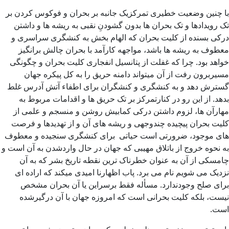
با چنین وضعیت خطیری تمرکزیک جانبه بر بحران و فوکوس کردن بر
تک رویدادها و تک بحران ها بدون گشودنِ نقبی به ریشه ها و داشتن
درکی بسنده از کلیت بحران که الهام بخش به کنشگری سراسری و
معطوف به ریشه ها باشد، مواجهه کارآمد با بحران چالش برانگیز
خواهد بود. چرا که غفلت از پتانسیل انفجاری کلیت بحران و چگونگی
مسیربرون رفت از آن میتواند دامنه حریق را به کل پیکره جهان
گسترش دهد و به کنشگری و کنشگران برای اطفاء‌ آتش آدرس غلط
بدهد. از این رو در کنارتمرکز بر تک حریق ها و اقدامات مربوط به
مهارآن ها، لزوم داشتن درکی کمابیش روشن و منسجم و علمی از
کلیت بحران پیچیده چندوجهی و ریشه های آن و از تهدیدها و فرصت
های موجود، ضرورتی است حیاتی برای کنشگری سنجیده و معطوف
به نحوه خروج از باتلاق مهیبی که جهان در حال واردشدن به آن است و
چامسکی از آن به عنوان خطرناک ترین نقطه تاریخ بشر که به آن
نزدیک می شویم نام می برد. پاب اظهارنا امیدی میکند که اراده ای
برای صلح وجودندارد. مسأله فقط برسراین یا آن بحران مشخص
نیست، بلکه کلیت بحرانی است که امروزه جهان با آن درگیرشده
است.