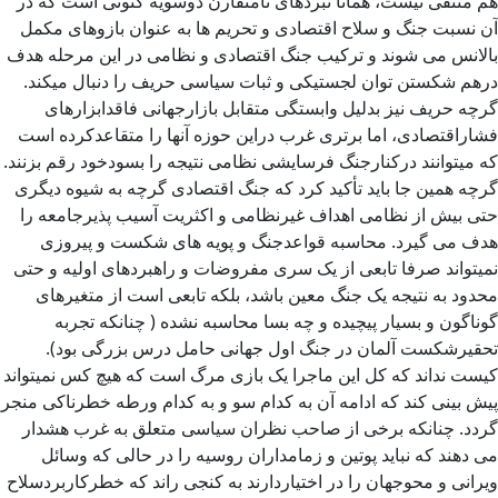
هم منتفی نیست، همانا نبردهای نامتقارن دوسویه کنونی است که در
آن نسبت جنگ و سلاح اقتصادی و تحریم ها به عنوان بازوهای مکمل
بالانس می شوند و ترکیب جنگ اقتصادی و نظامی در این مرحله هدف
درهم شکستن توان لجستیکی و ثبات سیاسی حریف را دنبال میکند.
گرچه حریف نیز بدلیل وابستگی متقابل بازارجهانی فاقدابزارهای
فشاراقتصادی، اما برتری غرب دراین حوزه آنها را متقاعدکرده است
که میتوانند درکنارجنگ فرسایشی نظامی نتیجه را بسودخود رقم بزنند.
گرچه همین جا باید تأکید کرد که جنگ اقتصادی گرچه به شیوه دیگری
حتی بیش از نظامی اهداف غیرنظامی و اکثریت آسیب پذیرجامعه را
هدف می گیرد. محاسبه قواعدجنگ و پویه های شکست و پیروزی
نمیتواند صرفا تابعی از یک سری مفروضات و راهبردهای اولیه و حتی
محدود به نتیجه یک جنگ معین باشد، بلکه تابعی است از متغیرهای
گوناگون و بسیار پیچیده و چه بسا محاسبه نشده ( چنانکه تجربه
تحقیرشکست آلمان در جنگ اول جهانی حامل درس بزرگی بود).
کیست نداند که کل این ماجرا یک بازی مرگ است که هیچ کس نمیتواند
پیش بینی کند که ادامه آن به کدام سو و به کدام ورطه خطرناکی منجر
گردد. چنانکه برخی از صاحب نظران سیاسی متعلق به غرب هشدار
می دهند که نباید پوتین و زمامداران روسیه را در حالی که وسائل
ویرانی و محوجهان را در اختیاردارند به کنجی راند که خطرکاربردسلاح