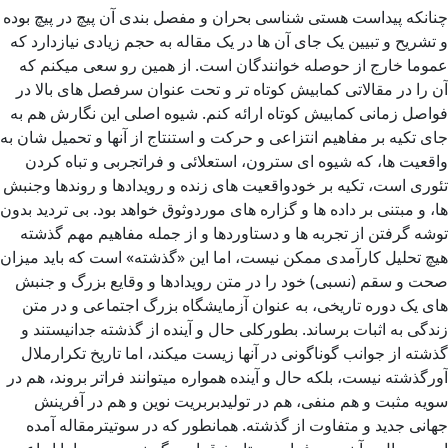
چنانکه پیداست هستی شناسی بحران و مفصل بندی آن پیچ در پیچ بوده
و تشریح و تبیین یک جای آن ها در یک مقاله به حجم زیادی نیازدارد که
عموما خارج از حوصله خوانندگان است. از همین رو سعی میکنم که
آن را در مقالاتی کمابیش کوتاه تر و تحت عنوان سرفصل های بالا در
فواصل زمانی کمابیش کوتاه ارائه کنم. شیوه اصلی این نگارش هم به
جای تکیه بر مفاهیم انتزاعی و حرکت و استنتاج از آنها و تحمیل شان به
واقعیت ها، که شیوه ای سترون، استعلائی و فراتجربی و تباه کردن
تئوری است، تکیه بر خودواقعیت های زنده و رویدادها و روندها وجنبش
ها، و مبتنی بر داده ها و گزاره های موردوثوق خواهد بود. بی تردید بدون
توشه گرفتن از تجربه ها و دستاوردها و از جمله مفاهیم مهم گذشته
هیچ تحلیل کارآمدی ممکن نیست، اما این «گذشته» است که باید میزان
صحت و سقم (نسبی) خود را در متن رویدادها و وقایع بزرگ و جنبش
های یک دوره تاریخی، به عنوان آزمایشگاه بزرگ اجتماعی و در متن
زندگی به اثبات برساند. بطورکلی حال و آینده از گذشته جدانیستند و
گذشته از جوانب گوناگونی در آنها زیست میکند، اما تاریخ تکرارملال
آورگذشته نیست، بلکه حال و آینده همواره میتوانند فراتر بروند، هم در
سویه مثبت و هم منفی، هم در تولیدبربریت نوین و هم در آفرینش
جهانی جدید و متفاوت از گذشته. همانطور که در سوتیترمقاله آمده