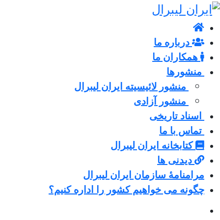
درباره ما
همکاران ما
منشورها
منشور لائیسیته ایران لیبرال
منشور آزادی
اسناد تاریخی
تماس با ما
کتابخانه ایران لیبرال
دیدنی ها
مرامنامۀ سازمان ایران لیبرال
چگونه می خواهیم کشور را اداره کنیم؟