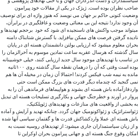
سیاستمداران و دست اندرکاران جهان و یا حتی نهادهای پژوهشی و
صاحب نظران بوده است. ژیژک در یکی از مقالات خود پیرامون
وضعیت کنونی حاکم بر جهان می نویسد که هنوز واژه ای برای توصیف
آن وجود ندارد! نتیجه این بی معنائی وضعیت و غافلگیری در برابرآن،
میتواند موجب واکنش های ناسنجیده ای شود که خود برحجم تهدیدها و
نادیده گرفتن فرصت های ممکن بیافزاید. با گسترش شتابناک دامنه
بحران معلوم میشود که ارزیابی بولتن دانشمندان هسته ای در پایان
سال گذشته که هرسال عقربه ساعت نمادین موسوم به آخرالزمان را
در تناسب با تهدیدهای موجود سال جدید ارزیابی کنند، خیلی خوشبینانه
بوده است وقتی که آن را درهمان نقطه سال گذشته روی ۱۰۰ثانیه
مانده به نیمه شب فیکس کردند! احتمالا آن زمان در مخیله آن ها هم
نمی گنجید که چندماه دیگر قدرت های بزرگ ممکن است حتی
واردفازآماده باش هسته ای بشوند و هواپیماهای فرماندهی آن را به
پرواز در آورند و خطرجنگ جهانی و بکارگیری تسلیحات هسته ای تبدیل
به بخشی از واقعیت های منازعات و تهدیدهای ژئوپلکتیک،
ژئواستراتژیک و ژئواکونومیک جهان گردد. چنانکه تهدید و آرایش و آماده
باش هسته ای عملا واردکشاکش قدرت ها و گفتمان سیاسی آنها شده
و از زبان سیاستمداران جاری میشود: از تهدیدهای روسیه نسبت به
امکان وقوع جنگ هسته ای و جهانی پیرامون بحران اوکراین تا