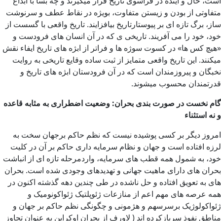
است، حال و آینده در فراسوی تاریخ قرار میگیرند و چه بسا با ابداع
متفاوتی از بودن و زیستن متفاوت، بویژه در نقاط عطف و سرنوشت
ساز، برگ تازه ای بر پیوستارتاریخ بیافزایند. تاریخ واقعی با گسست از
خود، خود را می آفریند. تاریخی ی که در آن انسان های فرودست و
«هیچ کس ها» در کسوت سوژه ها و فراتر از ابژه های تاریخ ایفاء نقش
میکنند. این تاریخ واقعی متمایز از ثبت ساده وقایع تاریخی به روایت
نخبگان و پیروزمندان است که در آن فرودستان ابژه های تاریخ و
قدرتمندان محسوب میشوند.
گام نخست در صورت بندی بحران:
وضعیت اضطراری به مثابه قاعده
و نه استثناء
امروز دیگر بر کسی پوشیده نیست که نظم حاکم برجهان سخت به
لرزه افتاده است و جهان و نظام سرمایه داری حاکم بر آن در کلیت
خود، به شمول همه قطب های سرمایه، واردمرحله تازه ای از انباشت
بحران های دارای ماهیت جهانی و تهدیدهای وجودی شده است. بحران
های به تعویق افتاده و حل ناشده در طی چندین دهه گذشته اکنون در
همه عرصه های مهم اعم از منازعات ژئوپلتیک ژئواکونومیک و
ژئواکولوژیک برسرسهم و هژمونی و چگونگی نظم حاکم بر جهان و
مناطق نفوذ سربازکرده اند ( لاورف از بحران اوکراین به عنوان تجاوز