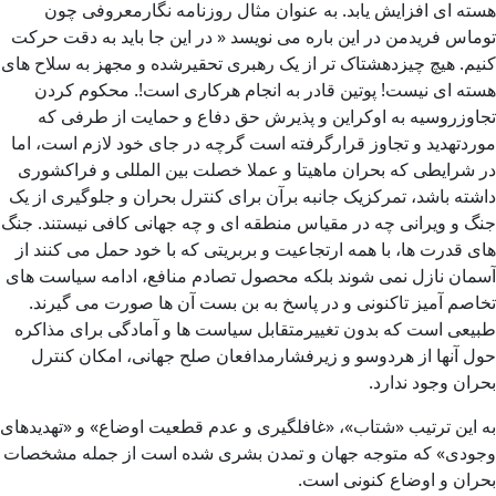
هسته ای افزایش یابد. به عنوان مثال روزنامه نگارمعروفی چون
توماس فریدمن در این باره می نویسد « در این جا باید به دقت حرکت
کنیم. هیچ چیزدهشتاک تر از یک رهبری تحقیرشده و مجهز به سلاح های
هسته ای نیست! پوتین قادر به انجام هرکاری است!. محکوم کردن
تجاوزروسیه به اوکراین و پذیرش حق دفاع و حمایت از طرفی که
موردتهدید و تجاوز قرارگرفته است گرچه در جای خود لازم است، اما
در شرایطی که بحران ماهیتا و عملا خصلت بین المللی و فراکشوری
داشته باشد، تمرکزیک جانبه برآن برای کنترل بحران و جلوگیری از یک
جنگ و ویرانی چه در مقیاس منطقه ای و چه جهانی کافی نیستند. جنگ
های قدرت ها، با همه ارتجاعیت و بربریتی که با خود حمل می کنند از
آسمان نازل نمی شوند بلکه محصول تصادم منافع، ادامه سیاست های
تخاصم آمیز تاکنونی و در پاسخ به بن بست آن ها صورت می گیرند.
طبیعی است که بدون تغییرمتقابل سیاست ها و آمادگی برای مذاکره
حول آنها از هردوسو و زیرفشارمدافعان صلح جهانی، امکان کنترل
بحران وجود ندارد.
به این ترتیب «شتاب»، «غافلگیری و عدم قطعیت اوضاع» و «تهدیدهای
وجودی» که متوجه جهان و تمدن بشری شده است از جمله مشخصات
بحران و اوضاع کنونی است.