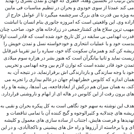
باین ترتیب در نخستین وهله، خطری که جهان و تمدن بشری را تهدید
می کند عمدتا از سوی خودوی و بحران در تنظیم مناسبات فی مابین
به ویژه بین قدرت های بزرگ سرچشمه میگیرد تا از عوامل خارج از
اراده وی. این واقعیتی است که امروزه جانوری بنام انسان با انباشت
مهیب ترین سلاح های کشتارجمعی در زرادخانه های خود، صاحب چنان
قدرت انهدامی بی سابقه در کل تاریخ خود شده است که قادر است اولا
بدست خود و با عملیات انتحاری و خودخواسته نسل و تمدن خویش را
ریشه کن کند و همزمان سکونت گاه خود، سیاره را نیز تقریبا غیرقابل
زیست نماید و ثانیا بیانگرآن است که هنوز بشر در هزاره سوم میلادی
تمدن خود قادر نشده است که توازن لازم بین وجه انهدامی و تخریبی
خود با وجه سازندگی و بازدارندگی اش برقرارنماید. در نتیجه آن، به
همان اندازه که کابوس خطرانهدامِ جهان درعالم بیداری را تجربه می
کند، به همان میزان هم درکش از ابعادفاجعه، پی آمدها، ریشه ها و راه
های برون رفت از این کابوس در هاله ای از ابهام و ناروشنی قراردارد.
هدف این نوشته به سهم خود نگاهی است به کل پیکره بحران و نقبی به
ریشه های چندلایه و کثیرالوجوه و گیج کننده آن با تمامی تناقضات و
تهدیدها و فرصت هایش، اجتناب از ساده سازی های معمول و کلیشه
ای و یا برخاسته از آرزوها و راه حل های پیشینی و ناکجاآبادی، و در این