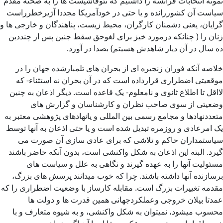
نمونه انتخابات فرانسه را داشتیم که نئوفاشیست ها را به صحنه مقدم
سیاست آن کشوررانده و یا حتی در خودآمریکا مجددا آژیرخطرراست
گرایان، یعنی دشمنان کارگران، محیط زیست، پناهندگان و خارجی ها و
زنان را ( چنانکه درمورد خیز برای لغوحق سقط جنین پس از چنددین
ده سال در آن دیار شاهدش هسیتم) بصدا در آورد.
خلاصه آنکه فوران زنجیره ای از بحران های تلمبارشده جهان را در
موقعیتی اضطراری قرارداده است که در آن بحران نه استثناء- که
لااقل تا اطلاع ثانوی و نامعلوم- یک قاعده است. دیگر اذعان به چنین
وضعیتی از سوی صاحب نظران و کارشناسان و گزارش های
متعددنهادها و مجامع رسمی بین المللی و یانهادهای پژوهشی معتبر به
یک امرعادی و روزمره تبدیل شده است و یا حتی اذعان به آنها توسط
سیاستمداران حاکم و تلاشی که برای عادی سازی آن صورت می
گیرد. البته این اذعان به شکل واکنشی است، بدون آنکه حاضر باشند
مسئولیت آنها را به عهده گیرند و نگاهی به علل و سیاست های
برسازنده آنها داشته باشند. چرا که خوب میدانند پرسش های بزرگ،
مقدمه تغییرات بزرگ است. مقابله کارساز با وضعیت اضطراری را که
عمدتا بیلان خروجی وعملکردجهانی همین قدرت ها و دولت ها
محسوب میشود، نمیتوان به شکل واکنشی، و به شیوه متعارف و با