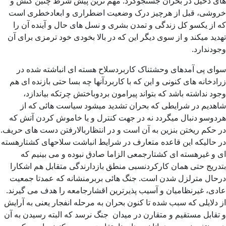
های دخیل در بحران جستجوکرد. مهم ترین پیش شرط چنین کنش و
خروشی، قبل از هرچیز درک وضعیت اضطراری و ابعادخطری است
که از یکسو کل زندگی و تمدن بشری و نسل های حال و آینده آن را
تهدید میکند و از سوی دیگر این که در بالا بخودی خود ترمزی برای آن
وجودندارد.
سوای پی آمدهای وحشتناک کاربردسلاح هسته ای انباشته شده در
زرادخانه های کنونی و این که با کاربردآنها چه بسا حتی بازنده ای هم
وجود نداشته باشد که بتواند پیرامون بردوباختش چرتکه بیاندازد،
شاهدیم در شرایطی که بحران تشدید میشود سیاست هائی که از
هردوسو دنبال میگردد نه در جهت کنترل و یا خاموش کردن آتش که
در حکم ریختن بنزین به آن است و در انتظاربالارفتن دست های حریف.
در حالیکه این قاعده متعارف در شرایط انباشت سلاحهای کشتارهسته
ای و غیرهسته ای کشتارجمعی الزاما صادق نبوده و می بینیم که
بتدریج حتی همان کارکردنسبی منطق بازدارندگی متقابل هم اشکارا
درحال مترلزل شدن است. جنگ هائی بربرمنشانه که عمدتا جمعیت
عادی، غیرنظامیان و آسیب پذیرترین اقشارجامعه را هدف می گیرند.
از دلایلی که سبب شده تا کنون بحران به مرحله انفجار یعنی به آرایش
و تقابل مستقیم و متقارن در میدان جنگ نرسد که البته رسیدن به آن