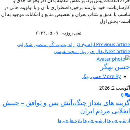
خرده اقدامات پیش برد. برعکس مقابله با آن اگر بخواهد جدی و
کارسازباشد، خود نیازمند برخورداضطراری با آن و با اولویت هائی در
تناسب با عمق و شتاب بحران و تخصیص منابع و امکانات موجود به آن
است- بخش اول
تقی روزبه ۲۰۲۲.۰۵.۰۷
Previous article
ایا شیخ کژ راه پیشینه گُم- منصور شکرایی
Next article
بقال خرزویل- مجید نفیسی
حسن بهگر
More By حسن بهگر
آگوست 2, 2026
0
گزینه های بعداز جنگ،آتش بس و توافق – جنبش
انقلابی مردم ایران
آرشیو خبرها
ارشیو خبرها
تازه ها
خبرها