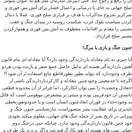
آن را رفع و رجوع کند. حتی دبیرکل سازمان ملل هم به عنوان متولی
صلح جهانی به جای پا درمیانی و اعمال فشار برای آتش بس فوری و
تمرکزبر شروع مذاکرات با هدف بر قراری صلح فوری، عملا با دنبال
کردن سیاست بلوک غرب، شکست روسیه در میدان جنگ و عقب
نشینی را مقدم بر اقدامات معطوف به آتش بس فوری و هموارکردن
مسیر صلح قرارداد.
جنون جنگ و بازی با مرگ!
آیا چیزی به نام معادله بازدارندگی وجود دارد
؟
آیا معادله ای بنام قانون
آهنین بازدارندگی هسته ای بدلیل حاصل جمع صفر و بازنده بودن هردو
طرف وجوددارد که بتواند بطور بطورقاطع مانع استفاده از آن شود؟!
اگرچه تا حدمعینی وجودچنین معادله و کارکردبازدارندگی ناشی از
«تعادل وحشت» را نمی توان انکارکرد، اما فراتر از آن محدوده قطعی
دانستن آن خودفریبی بوده و مبتنی بر پیشفرض موهومی است که قائل
به وجود«حد» در فوران ابعادجنون انسان است و یا حدودوثغورتخطی
ناپذیری برای عقلانیت بشر متصوراست. تبارشناسی جنون جنگ و
ویرانی در تاریخ بشر از جمله جنگ های جهانی، معلوم میکند بخودی
خود چنین قانون بازدارندگی وجود ندارد. چنانکه حتی درجنگ دوم
جهانی بمب های هسته ای هم بکارگرفته شد و اگر برتری یک طرف و