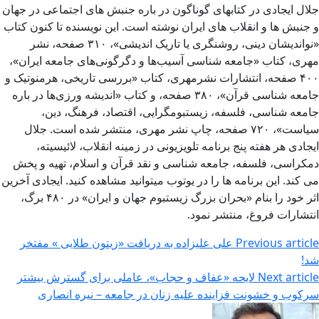
جلال ایجادی در کتابهای گوناگون در باره جنبش های اجتماعی در جهان
و جنبش ها و انقلاب های ایران نوشته است. این نویسنده تا کنون کتاب
«نواندیشان دینی، روشنگری یا تاریک اندیشی»، ۳۱۰ صفحه، نشر
مهری، کتاب «جامعه شناسی آسیب‌ها و دگرگونی‌های جامعه ایران»،
۴۰۰ صفحه، انتشارات نشرمهری، کتاب «بررسی تاریخی، هرمنوتیک و
جامعه شناسی قرآن»، ۳۸۰ صفحه، و کتاب «اندیشه ورزی‌ها در باره
جامعه شناسی، فلسفه، زیستبومگرایی، اقتصاد، فرهنگ، دین،
سیاست»، ۷۲۰ صفحه، چاپ نشر مهری، منتشر شده است. جلال
ایجادی هر هفته پنج برنامه تلویزیونی در زمینه انقلاب، لائیسیته،
دمکراسی، فلسفه، جامعه شناسی و نقد قرآن و اسلام، تهیه و پخش
می کند. این برنامه ها را در یوتوب میتوانید مشاهده کنید. ایجادی آخرین
اثر خود را بنام «بحران بزرگ زیستبوم جهان و ایران» در ۴۸۰ برگ،
انتشارات فروغ، منتشر نمود.
Previous article
علی علیزاده به دریافت «زیتون طلایی » مفتخر
شد!
Next article
لایحه «عفاف و حجاب»، عاملی برای گسترش بیشتر
سرکوب و خشونت فزاینده علیه زنان در جامعه – نیره انصاری