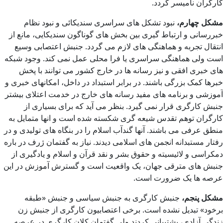
کارگران نامیسر گردد.
مشکل چهارم،
نبود تشکل های سراسری سندیکائی و نبود نظام
خبررسانی و ارتباط گیری بین بخش های گوناگون سندیکایی، مانع از
انتقال تجربه و هماهنگی های لازم می گردد. جنبش اعتصابی وسیع
است ولی هماهنگی سراسری یا فرا محلی عمل نمی کند. وجود شبکه
های خبری افقی و نیز رسانه ها در خارج کشور می توانند با پخش
خبرها کمک بزرگی باشند. در برابر استبداد در داخل، امکانهای خبری و
آموزشی و برنامه های مفید رسانه های خارج در خدمت اعتلای بیشتر
جنبش کارگری قرار نمی گیرد. بنظر می آید که برای بسیاری از
کارگران توهم تقدس شیعه گری شکسته شده است و انها متمایل به
منطق عرفی می باشند. آنها گندآب اسلام را در بنگاه های تولیدی و در
رفتار مستبدانه انجمن های اسلامی دیدند. نیاز به گفتمان ژرف در باره
دمکراسی و لائیسیته و حقوق بشر و نقد قرآن و اسلام و یادگیری از
جنبش های مترقی جهان، یک واقعیت است و گسترش آموزش در این
عرصه ها یک ضرورت است.
مشکل پنجم،
جنبش کارگری به جنبش سیاسی و جنبش «طبقه
برخود» تبدیل نشده است. برخی اعتصابیون کارگری از جنبش زن
زندگی آزادی، پشتیبانی کردند ولی گفتمان کلان کارگری در عرصه