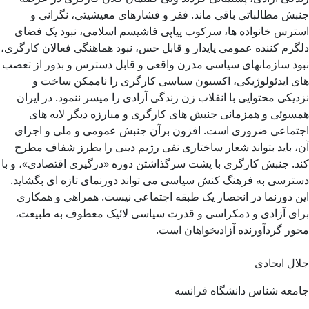
جنبش مطالباتی باقی ماند. فقر و فشارهای معیشیتی، نگرانی و
استرس خانواده ها، سرکوب پیاپی فاشیسم اسلامی، نبود یک فضای
دلگرم کننده عمومی پایدار و قابل حس، نبود هماهنگی فعالان کارگری،
نبود سازمانهای سیاسی مدرن واقعی و قابل دسترس و بدور از تعصب
های ایدئولوژیکی، اکسیون سیاسی کارگری را ناممکن ساخت و
نزدیکی محتوایی با انقلاب زن زندگی آزادی را میسر ننمود. در ایران
همسوئی و همزمانی جنبش های کارگری و مبارزه دیگر لایه های
اجتماعی ضروری است. افزون برآن جنبش عمومی و ملی و اجزای
آن، باید بتواند شعار ساختاری نفی رژیم دینی را بطرز شفاف مطرح
کند. جنبش کارگری با پشت سرگذاشتن دوره «درگیری اقتصادی»، و با
دسترسی به فرهنگ کنش سیاسی می تواند دورنمای تازه ای بگشاید.
این دورنما در انحصار یک طبقه اجتماعی نیست. همراهی و همکاری
برای آزادی و دمکراسی و قدرت سیاسی لائیک معطوف به طبیعت،
محور گردآورنده آزادیخواهان است.
جلال ایجادی
جامعه شناس دانشگاه فرانسه