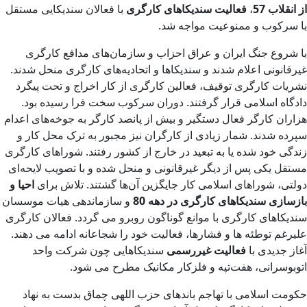
از انقلاب 57
،
فعالیت سندیکاهای کارگری
با فعالان سندیکایی مستقل
با سرکوب و ممنوعیت مواجه شد.
با شروع جنگ ایران و عراق احزاب و سازمان‌های مدافع کارگری
غیرقانونی اعلام شدند و سندیکاها و اتحادیه‌های کارگری منحل شدند.
نشریات کارگری توقیف، فعالین کارگری از کار اخراج و تحت پیگرد
دادگاه اسلامی قرار گرفتند. دوران سرکوب سخت فرا رسیده بود.
هزاران کارگر فعال دستگیر و بیش از پانصد کارگر به جوخه‌های اعدام
سپرده شدند. شمار زیادی از کارگران نیز مجبور به ترک محل کار و
زندگی خود شده یا به تبعید در خارج از کشور رفتند. شوراهای کارگری
مستقل یکی پس از دیگر غیرقانونی و منحل شده و با تصویب لایحه‌ای
دولتی، شوراهای اسلامی کار جایگزین آن‌ها گشتند. تلاش برای
احیا و
بازسازی سندیکاهای کارگری در دهه 80
و سازماندهی هیات موسسان
سندیکاهای کارگری با موانع گوناگون روبرو می گردد. فعالان کارگری
علیرغم توطئه ها و فشارها، فعالیت خود را شجاعانه ادامه می دهند.
آغاز جدیدی با
فعالیت غیررسمی
سندیکاهایی چون شرکت واحد
اتوبوسرانی، هفت‌تپه و فلزکار مکانیک مطرح می شود.
حکومت اسلامی با تهاجم باندهای حزب اللهی چماق بدست به نهاد