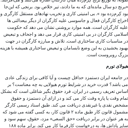
«برنج دو سال مانده‌ای که به ما دادند، تیر خلاص بود. برنجی که این‌جا
بود کِرم‌زده بود ». بی امنیتی کاری و تخریب نهادهای مستقل کارگری و
اخراج کارگران فعال و جاسوسی علیه کارگران از دیگر بیعدالتی ها
علیه کارگران است. همه موارد بروشنی نشان می دهد که حکومت
اسلامی کارگران در بی امنیتی کاری قرار می دهد و اجحاف و تبعیض
در مناسبات کاری ساختاری است. تلاش و مبارزه کارگران در جهت
بهبود بخشیدن به این وضع نابسامان و تبعیض ساختاری همیشه با هزینه
بزرگ روبروست است.
هیولای تورم
در جامعه ایران دستمزد حداقل چیست و آیا کافی برای زندگی عادی
می باشد؟ قدرت خرید در شرایط تورم هیولایی به چه معناست؟ بر
اساس تعریف رسمی در ایران، فرد حقوق بگیر شاغلی است که بشکل
تمام وقت یا پاره وقت کار می کند و در ازای آن دستمزد و حقوق
مشخص نقدی یا غیرنقدی دریافت می کند. طبق اسناد رسمی کارگر
مشمول قانون کار طبق ماده ۲ قانون کار، به کسی گفته می شود که
به هر عنوان در برابر دریافت «حق السعی» مزد، حقوق، سهم سود و
سایر پاداش ها، به درخواست کارفرما کار می کند. برابر ماده ۱۸۸