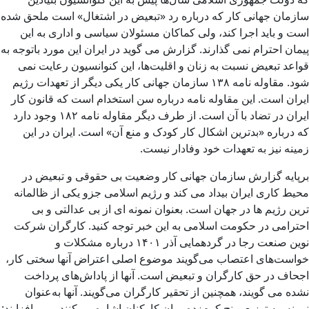
سازمان جهانی کار که درباره رد «تبعیض در اشتغال» است ملحق شده
است و باید اجرا کند، ولی کماکان مسئولان سیاسی و اداری به این
پیمان احترام نمی گذارند. گزارش می گوید در ایران این مورد باتوجه به
قواعد تبعیض نسبت به زنان و اقلیت‌ها، این کنوانسیون رعایت نمی
شود. مقاوله نامه ۱۳۸ سازمان جهانی کار یکی دیگر از تعهدات رژیم
ایران است. این مقاوله نامه درباره سن استخدام است که قانون کار
ایران در تضاد با آن است. از طرف دیگر مقاوله نامه ۱۸۲ وجود دارد
که درباره «بدترین اشکال کار کودک و منع آن» است. ایران در این
زمینه نیز به تعهدات خود وفادار نیست.
برپایه گزارش سازمان جهانی کار وضعیت بی حقوقی و تبعیض در
محیط کاری ایران بیداد می کند و رژیم اسلامی جزو یکی از ظالمانه
ترین رژیم ها در جهان است. بعنوان نمونه ای از بی عدالتی و بی
احترامی در حکومت اسلامی به این خبر توجه کنید. کارگران شرکت
نوین صنعت رجا در گردهمایی آذر ۱۴۰۱ درباره مشکلات و
خواست‌های اعتصاب می‌گویند موضوع اصلی اعتراض آنها سختی کار،
اجحاف در حق کارگران و تبعیض است. آنها از پاداش‌های پرداخت
نشده می گویند، همچنین از تحقیر کارگران می‌گویند. آنها به‌عنوان
نمونه، به توزیع برنج کِرم‌زده میان کارکنان اشاره می‌کنند و می‌افزایند: