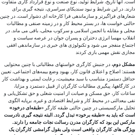
است. آنها تاریخ، شرایط تولید، نوع صنعت و نوع قرارداد کاری متفاوت
دارند. در این شرایط و نبود سندیکای سراسری، نتیجه گیری برای
شعارهای فراگیرتر و سازماندهی فرا کارخانه ای دشوار است. در چنین
حالتی خواست ها، در بستر محیط کار و در زمینه صنفی و مطالبات
محلی و مقابله با انجمن اسلامی و سرکوب محلی، باقی می ماند. در
انقلاب مهسا انرژی دختران و پسران جوان در عرصه سیاست و
اجتماع منفجر می شود و تکنولوژی های خبری در سازماندهی افقی
مجازی نقش مهمی بازی کردند
مشکل دوم،
در جنبش کارگری خواستهای مطالباتی با چنین محتوایی
هستند: اصلاح و اعتلای قانون کار، بهبود وضع بیمه‌های اجتماعی، تعیین
حداقل دستمزد متناسب با سبد معیشیت، رعایت ایمنی و بهداشت کار
در کارگاهها، پیگیری مطالبات کارگران از قبیل دستمزد و مزایا،
ساعات کار، حق مسکن و صیانت از امنیت شغلی و حق تشکل‌یابی و
نفی بیعدالتی در محیط کار و شرایط اقتصادی و غیره. برپایه الگوی
تحلیل مارکسیستی در چنین حالتی طبقه کارگر «
طبقه‌ای درخود»
است که باید به «طبقه برخود» تبدل گردد. البته نتیجه گیری نادرست
مارکس این بود که کارگران مدرن رسالت نجات جامعه را دارند.
ویژگی های کارگران واقعی است ولی بقول گرامشی کارگران یک