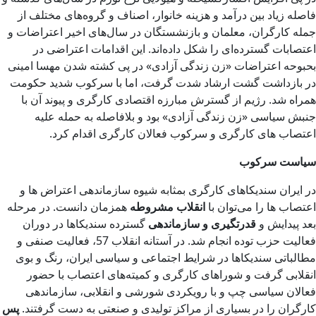
فاصله زیاد بین درآمد و هزینه خانوار، اصناف و گروه‌های مختلف از
جمله کارگران، معلمان و بازنشستگان در سال‌های اخیر اعتراضات و
اعتصابات گسترده‌ای را شکل داده‌اند. این اقدامات اعتراضی در
بحبوحه اعتراضات «زن زندگی آزادی» در پی کشته شدن مهسا امینی
در بازداشت گشت ارشاد شدت گرفت، اما با سرکوب شدید حکومت
همراه شد. رژیم از گسترش مبارزه اقتصادی کارگری و پیوند آن با
جنبش سیاسی «زن زندگی آزادی» بود و بلافاصله به حمله علیه
اعتصاب های کارگری و سرکوب فعالان کارگری اقدام کرد.
سیاست سرکوب
در ایران سندیکاهای کارگری بمثابه شیوه سازماندهی اعتراض ها و
اعتصاب ها را می‌توان با
انقلاب مشروطه
همزمان دانست. در مرحله
بعد پیدایش و
قدرتگیری و سازماندهی
گسترده سندیکاها در دوران
فعالیت حزب توده انجام شد.
در آستانه انقلاب 57، فعالیت صنفی و
مطالباتی سندیکاها در شرایط اجتماعی و سیاسی ایران، رنگ و بوی
انقلابی گرفت و شوراهای کارگری و کمیته‌های اعتصاب با حضور
فعالان سیاسی چپ و با رویکردی شورشی و انقلابی، سازماندهی
کارگران را در بسیاری از مراکز تولیدی و صنعتی به دست گرفتند.
پس