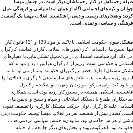
طبقه زحمتکش در کنار زحمتکشان دیگر است. در جنبش مهسا
جوانان و لایه های اجتماعی آگاه از همان ابتدا سیاسی و فرهنگی عمل
کردند و هنجارهای رسمی و دینی را شکستند. انقلاب مهسا یک گسست
فرهنگی و سیاسی و تمدنی است.
مشکل سوم،
حکومت اسلامی با تاکید بر مواد 130 و 131 قانون کار،
تنها انجمن های اسلامی کار (شوراهای اسلامی کار) را نماینده کارگران
می داند. این سیاست استبدادی در پی تحمیل تشکل هایی با معیارهای
اسلامی و حکومتی است. رژیم از کارگران هراس دارد و میداند که
تشکل مستقل آنها یک خطر بزرگ برای حکومت بشمار می آید. تا به
امروز رژیم نتوانسته همه تلاش های سازماندهی کارگری و فعالان آنها
را نابود کند، ولی سرکوب و زندان و تهمت و شکنجه و کنترل
فاشیستی اسلامی همیشه در دستورکار رژیم بوده است. همکاری
صاحبکاران طماع با دستگاه اطلاعاتی و سپاه و بسیج و انجمن های
اسلامی علیه کارگران، توان حرکت متشکل کارگری را تضعیف نموده
است. کشتار بیش از ششصد نفر در انقلاب مهسا توسط حکومت دینی
ناشی از هراس حاکمان بود. «نابودی» جنبش سیاسی مردمی هدف
حکومت بود تا هرگونه پیوند با بخش های دیگر جامعه و از جمله