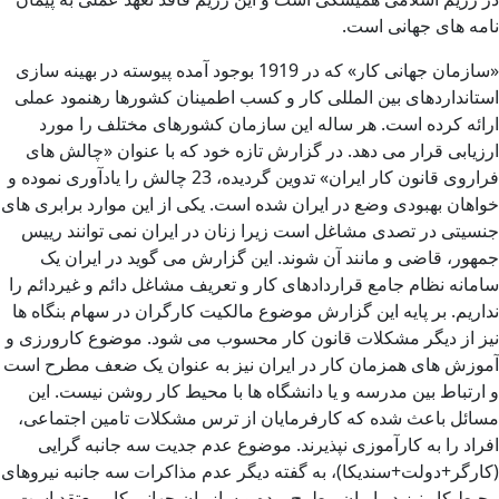
نامه های جهانی است.
«سازمان جهانی کار» که در 1919 بوجود آمده پیوسته در بهینه سازی
استانداردهای بین المللی کار و کسب اطمینان کشورها رهنمود عملی
ارائه کرده است. هر ساله این سازمان کشورهای مختلف را مورد
ارزیابی قرار می دهد. در گزارش تازه خود که با عنوان «چالش های
فراروی قانون کار ایران» تدوین گردیده، 23 چالش را یادآوری نموده و
خواهان بهبودی وضع در ایران شده است. یکی از این موارد برابری های
جنسیتی در تصدی مشاغل است زیرا زنان در ایران نمی توانند رییس
جمهور، قاضی و مانند آن شوند. این گزارش می گوید در ایران یک
سامانه نظام جامع قراردادهای کار و تعریف مشاغل دائم و غیردائم را
نداریم. بر پایه این گزارش موضوع مالکیت کارگران در سهام بنگاه ها
نیز از دیگر مشکلات قانون کار محسوب می شود. موضوع کارورزی و
آموزش های همزمان کار در ایران نیز به عنوان یک ضعف مطرح است
و ارتباط بین مدرسه و یا دانشگاه ها با محیط کار روشن نیست. این
مسائل باعث شده که کارفرمایان از ترس مشکلات تامین اجتماعی،
افراد را به کارآموزی نپذیرند. موضوع عدم جدیت سه جانبه گرایی
(کارگر+دولت+سندیکا)، به گفته دیگر عدم مذاکرات سه جانبه نیروهای
محیط کار نیز در ایران مطرح بوده و سازمان جهانی کار معتقد است