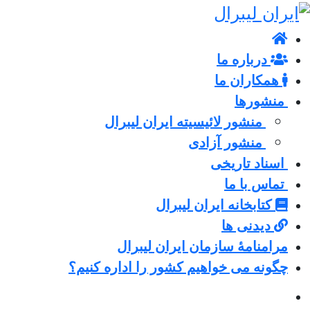
درباره ما
همکاران ما
منشورها
منشور لائیسیته ایران لیبرال
منشور آزادی
اسناد تاریخی
تماس با ما
کتابخانه ایران لیبرال
دیدنی ها
مرامنامۀ سازمان ایران لیبرال
چگونه می خواهیم کشور را اداره کنیم؟