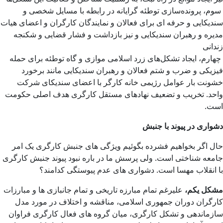
سوم، پرونده‌سازی توطئه گرایانه در رابطه با مسایل شخصی و
سندیکایی و حرفه ای برای فعالان و نمایندگان کارگران و اعضای هیات
مدیره و رهبران سندیکایی و نیز بازداشت و فشار قضایی و شکنجه
زندانی‌
چهارم، ایجاد تشکل‌های زرد اسلامی موازی و گاه توطئه برای حمله
فیزیکی و ضرب و شتم فعالان و رهبران سندیکایی مانند برخورد
خشونت بار عوامل رژیمی خانه کارگر با اعضای سندیکای شرکت
واحد. تخریب و تضعیف نهادهای مستقل کارگری هدف اصلی حکومت
است.
دشواری در پیوند با جنبش
حال اگر بخواهیم فشرده بگوئیم ویژگی های جنبش کارگری یک امر
جامعه شناختی است. ولی پرسش ما در باره نبود پیوند جنبش کارگری
با انقلاب مهسا است. دشواری های عدم پیوستگی کدامند؟
مشکل یکم،
علیرغم تمام مبارزه تاریخی و تمام جانبازی ها و مبارزات
کارگران دوران جمهوری اسلامی، مناقشه و اختلاف در مورد مدل
سازماندهی و تشکل کارگری، میان گروه های فعال کارگری فراوان