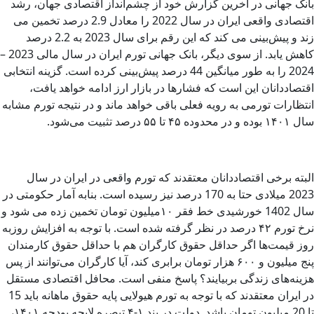
بانک جهانی در آخرین گزارش خود از چشم‌انداز اقتصادی جهان، رشد
اقتصادی واقعی ایران در سال 2022 را معادل 2.9 درصد تخمین می
زند و پیش‌بینی می کند که این رقم برای سال 2023 به 2.2 درصد
کاهش یابد. از سوی دیگر، بانک جهانی تورم ایران در سال مالی 2023 –
2024 را به طور میانگین 44 درصد پیش‌بینی کرده است. گزینه انتخابی
اقتصاددانان این است که فشارها در بازار ارز ادامه خواهد یافت،
انتظارات تورمی به رویه فعلی باقی خواهد ماند و در نتیجه تورم مشابه
سال ۱۴۰۱ بوده و در محدوده ۴۵ تا ۵۵ درصد تثبیت می‌شود.
البته برخی اقتصاددانان معتقدند که تورم واقعی در ایران در سال
2023 میلادی حتا به 170 درصد نیز رسیده است. بنابه آمار حکومتی در
سال 1402 خورشیدی خط فقر ۱۰میلیون تومان تخمین زده می شود و
نرخ تورم ۴۲ درصد در نظر گرفته شده است. با توجه به افزایش روزبه
روز قیمت‌ها اگر حداقل حقوق کارگران هم با حداقل حقوق کارمندان
پنج میلیون و ۶۰۰ هزار تومان برابری کند، آیا کارگران می‌توانند از پس
هزینه‌های زندگی بربیایند؟ پاسخ منفی است. محافل اقتصادی مستقل
در ایران معتقدند که با توجه به تورم هیولایی پایه حقوق ماهانه باید 15
تا 20 میلیون تومان باشد. دولت در بند ۱-۴ تبصره لایحه بودجه ۱۴۰۱،