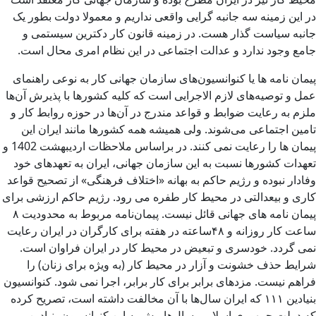
در این زمینه سه جانبه گرایی واقعی نداریم و معمولا دولت بطور یک
جانبه سیاست گذار هست. در زمینه قانون کار دکترین سیستمی و
جامع وجود ندارد و عدالت اجتماعی در این نظام امری محال است.
پیمان نامه ها یا کنوانسیون‌های سازمان جهانی کار به نوعی راهنمای
عمل و توصیه‌های لازم الاجرایی است که کلیه کشورها با پذیرش آن‌ها
ملزم به رعایت ضوابط و قواعد مندرج در آن‌ها در حوزه روابط کار و
تامین اجتماعی می‌شوند. ولی همیشه همه کشورها مانند ایران این
پیمان ها را رعایت نمی کنند. در براساس ملاحظات اردیبهشت 1402 و
تعهدات کشورها نسبت به این سازمان جهانی، ایران به تعهدهای خود
وفادار نبوده و رژیم حاکم به بهانه «اختلاف فرهنگی» از تصحیح قواعد
کاری و بیعدالتی در محیط کار طفره می رود. رژیم حاکم ارزشی برای
پیمان نامه های جهانی قائل نیست. پیمان‌نامه مربوط به محدودیت ۸
ساعت کار روزانه و ۴۸ساعته در هفته برای کارگران در ایران رعایت
نمی گردد. خودسری و تبعیض در محیط کار در ایران فراوان است.
شرایط حذف خشونت و آزار در محیط کار (به ویژه برای زنان) را
فراهم نیست. مزدهای برابر برای کار برابر، اجرا نمی شود. کنوانسیون
بنیادین ۱۱۱ که ایران سال‌ها با آن مخالفت داشته است، تصریح کرده
که دولت جمهوری اسلامی سال‌ها پیش به این کنوانسیون بنیادین