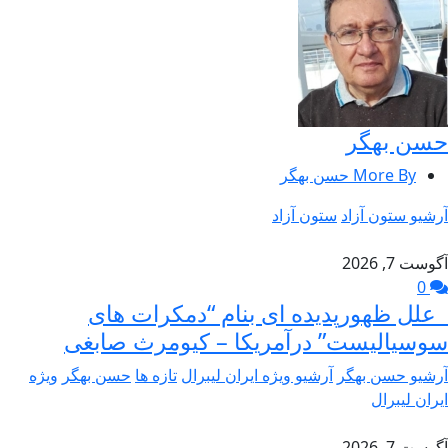
حسن بهگر
More By حسن بهگر
آرشیو ستون آزاد
ستون آزاد
آگوست 7, 2026
0
علل ظهورپدیده ای بنام “دمکرات های
سوسیالیست” درآمریکا – کیومرث صابغی
آرشیو حسن بهگر
آرشیو ویژه ایران لیبرال
تازه ها
حسن بهگر
ویژه
ایران لیبرال
آگوست 7, 2026