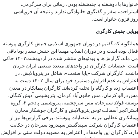
خانوارها با دوشغله یا چندشغله بودن، زمانی برای سرگرمی،
استراحت، سفر و گفتگوی خانوادگی ندارند و نتیجه آن فروپاشی
روزافزون خانوار است.
پویایی جنبش کارگری
همانگونه که گفتیم در دوران جمهوری اسلامی جنبش کارگری پیوسته
فعال بوده است و در دوران انقلاب مهسا این جنبش بسیار پویا باقی
می ماند. گزارش‌ها و ویدئوهای منتشر شده در اردیبهشت۱۴۰۲ حاکی
است اعتصابات کارگران در واحدهای متعدد صنعتی ایران جریان
داشت. کارگران شرکت «پایا صنعت»، شاغل در پتروپالایش، در
اعتراض به عدم افزایش دستمزد خود برای سال ۱۴۰۲ دست به
اعتصاب زده و کارگاه را تخلیه کرده‌اند. کارگران پیمانکار در معدن
مس درالو کرمان، مس خاتون‌آباد کرمان، پتروشیمی آدیش کنگان،
توسعه فولاد سیرجان، مس سرچشمه، پتروشیمی پادجم ۲، گروه
استراکچر آسفالت توس پتروپالایش و کارگران جوشکار مخازن
پیمانکاری عطایی نیز به اعتصابات پیوستند. برخی گزارش‌ها نیز از
اعتصاب کارگران شرکت سپندگستر سپیدرود سیرجان در حکایت
دارد. کارگران این واحدها در اعتراض به مصوبه دولت مبنی بر افزایش