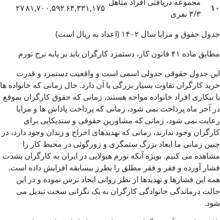
مجموعه دریافتی افراد متاهل
۲۷
۸۱,۷۰۰,۵۹۲
۶۴,۳۳۱,۱۷۵
۱۰
۳/۳ نفری
جدول حقوق و مزایا سال ۱۴۰۲ (اعداد به ریال است)
مطابق ماده ۴١ قانون کار، دستمزد کارگران باید بر پایه نرخ تورم
این جدول حقوقی جدولی اسمی است و واقعیت دستمزد و قدرت
خرید کارگران تفاوت بسیار بزرگی با آن دارد. حال زمانی که خانواده ها
با بیکاری افراد خانواده مواجه هستند، زمانی که حقوق کارگران بموقع
در آخر ماه پرداخت نمی شود، زمانی که پرداخت پاداش ها و مزایا
رعایت نمی شود، زمانی که مشاورین حقوقی و سندیکایی برای
کارگران وجود ندارند، زمانی که تهدیدهای اخراج و زندان وجود دارد، در
چنین زمانی ما ابعاد بزرگ ستمگری و زورگوئی در محیط کار را
مشاهده می کنیم. بویژه آنکه تورم هیولایی در ایران به کارگران بشدت
فشار آورده و فقر و فقر مطلق را بطرز بیسابقه افزایش داده است.
همه این فشارها و تهدیدها از نظر روانی ایجاد ترس نموده و در این
حالت درماندگی خانوادگی کارگران به یک نگرانی سخت تبدیل می
شود.