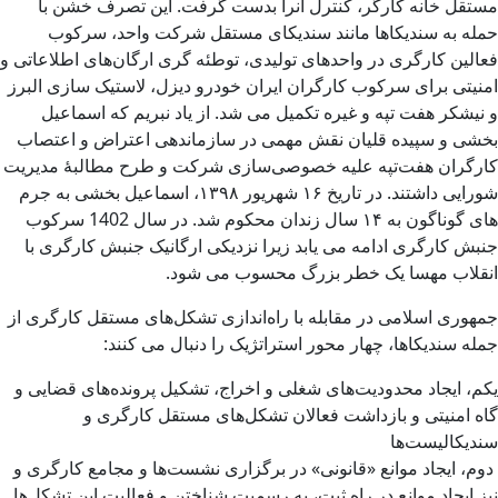
مستقل خانه کارگر، کنترل آنرا بدست گرفت. این تصرف خشن با
حمله به سندیکاها مانند سندیکای مستقل شرکت واحد، سرکوب
فعالین کارگری در واحدهای تولیدی، توطئه گری ارگان‌های اطلاعاتی و
امنیتی برای سرکوب کارگران ایران خودرو دیزل، لاستیک سازی البرز
و نیشکر هفت تپه و غیره تکمیل می شد. از یاد نبریم که اسماعیل
بخشی و سپیده قلیان نقش مهمی در سازماندهی اعتراض و اعتصاب
کارگران هفت‌تپه علیه خصوصی‌سازی شرکت و طرح مطالبهٔ مدیریت
شورایی داشتند. در تاریخ ۱۶ شهریور ۱۳۹۸، اسماعیل بخشی به جرم
های گوناگون به ۱۴ سال زندان محکوم شد. در سال 1402 سرکوب
جنبش کارگری ادامه می یابد زیرا نزدیکی ارگانیک جنبش کارگری با
انقلاب مهسا یک خطر بزرگ محسوب می شود.
جمهوری اسلامی در مقابله با راه‌اندازی تشکل‌های مستقل کارگری از
جمله سندیکاها، چهار محور استراتژیک را دنبال می کنند:
یکم، ایجاد محدودیت‌های شغلی و اخراج، تشکیل پرونده‌های قضایی و
گاه امنیتی و بازداشت فعالان تشکل‌های مستقل کارگری و
سندیکالیست‌ها
دوم، ایجاد موانع «قانونی» در برگزاری نشست‌ها و مجامع کارگری و
نیز ایجاد موانع در راه ثبت، به رسمیت شناختن و فعالیت این تشکل‌ها