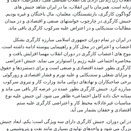
زنانه است. همزمان با این انقلاب، ما در ایران شاهد جنبش های
گوناگون کارگری، بازنشستگان، معلمان، مال باختگان و غیره بودیم.
جنبش کارگری در چارچوب خواستهای صنفی و اقتصادی و در میدان
مطالبات سندیکایی و در اعتراض علیه سرکوب کارگری باقی ماند.
در ایران در تمام دوران جمهوری اسلامی مبارزه کارگری بشکل
اعتصاب و اعتراض در محل کار و راهپیمایی پیوسته ادامه داشته است.
موج های اعتصاب کارگری در دوران انقلاب مهسا افزایش یافت و
محاصره اجتماعی علیه رژیم را استوارتر می نماید. جنبش اعتراضی
کارگری بطور عمده اقتصادی و صنفی است و برای دستمزدها و حقوق
و مزایای شغلی و سندیکایی و علیه تورم و فشار اقتصادی و زورگوئی
برخی صاحبکاران و نهادهای دولتی مانند وزارت کار و نیروی سرکوب
مبارزه کرد. جنبش کارگری بطور عمده در عرصه کار باقی می ماند و
بمثابه «یک داده کامل اجتماعی» ظاهر می شود. این جنبش علیه نوع
مناسبات غیرعادلانه محیط کار و اعتراضی کارگری علیه ستم
اقتصادی و خفقان بشمار می آید.
در این دوران، جنبش کارگری دارای سه ویژگی است: یکم، ابعاد جنبش
بزرگ می شود و واحدهای تولیدی بسیاری مانند نفت و پتروشیمی و