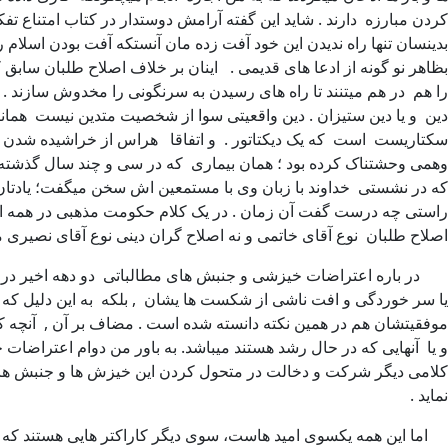
کردن مبارزه دارند . شاید این گفته آرامش دوستدار در کتاب امتناع تفکر
بدینسان تنها راه ندیدن این خود آفت زده مان آنستکه آفت بودن اسلام 
بظاهر نو گونه از ادعا های قدیمی . اینان بر خلاف اصلاح طلبان ساب
را هم در هم میتنند تا راه های رسیدن به سرنگونی را مخدوش سازند
دین و یا دین ستیزان . دین واقعیتی سوا از شخصیت متدین نیست همان
وهمی وحشتناک کرده بود ؛ همان بیماری که در سی و چند سال گذشته 
که در نشستی خداوند با زبان وی با مستمعین اش سخن میگفت؛ یادتان 
راستی چه درست گفت آن زمان . در یک کلام حکومت مذهبی در همه اشک
اصلاح طلبان نوع آقای خاتمی و نه اصلاح گران دینی نوع آقای نصیری مع
در باره اعتراضات خیزشی و جنبش های مطالباتی دو دهه اخیر در ایرا
یا سر خوردگی و افت ناشی از شکست ها یشان , بلکه به این دلیل که 
موفقیتشان هم در همین نکته دانسته شده است . مضاف بر آن , آنچه که 
و یا آنهایی که در حال رشد هستند میباشد. به باور من دوام اعتراضات خ
کلامی دیگر شرکت و دخالت در متحول کردن این خیزش ها و جنبش ها
نماید .
اما این همه یکسوی امید هاست، سوی دیگر کاراکتر هایی هستند که قر