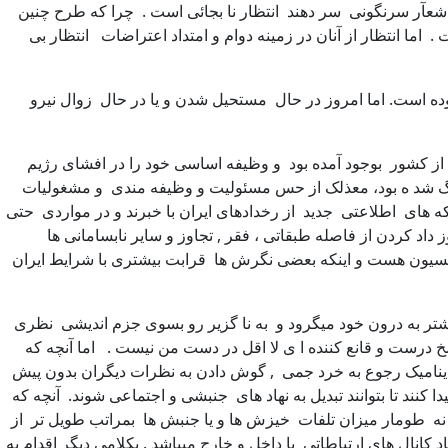
ان شعآر سرنگونی سر دهند انتظار نا بجائی است . چرا که طرح چنین
. اما انتظار از آنان در زمینه دوام و امتداد اعتراضات انتظار بی
ده است. اما امروز در حال مستحیل شدن و یا در حال زوال نیرو
ز کشور بوجود آمده بود و وظیفه اساسی خود را در افشای رژیم
نگ شد ه بود، معذلک از حس مسئولیت و وظیفه مندی و مشغولیات
که های اطلاعتی جدید از رخدادهای ایران با خبرند و در مواردی حتی
اد کردن از فاصله طبقاتی ، فقر , تجاوز و سایر نابسامانی ها
پوزیسیون هست و اینکه بعضی نگرش ها قرابت بیشتری با شرایط ایران
تر به درون خود میگرود و به نا گزیر رو بسوی جزم اندیشی نظری
خ درست و قانع کننده ا ی لا اقل در دست من نیست . اما آنچه که
ینامیک رجوع به خرد جمی , گوش دادن به نظرات دیگران بدون پیش
کنند تا بتوانند تبدیل به نهاد های جنبشی و اجتماعی شوند. آنچه که
ه طومار میزان تلفات خیزش ها و یا جنبش ها بمراتب طویل تر از
نال های ارتباطاتی با داخل و خارج میباشد . بکلامی دیگر اقدام به