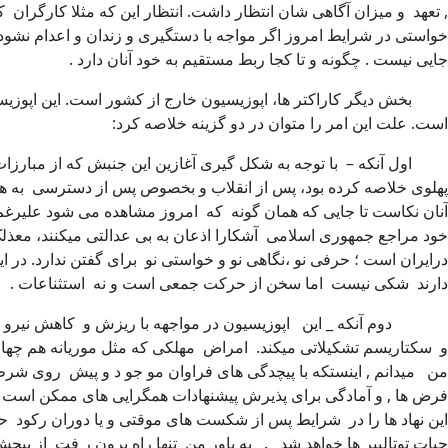
, تعهد و میزان آگاهی شان انتظار داشت. انتظار این که مثلا کارگران
خواستی در شرایط امروز اگر مواجه با دستگیری و زندان و اعدام نشود ، ح
جایی نیست . چگونه و تا کجا ربط مستقیم به خود آنان دارد .
بخش دیگر کاراکتر ها، اپوزیسیون خارج از کشور است. این اپوزیسیون
است. علت این امر را متوان در دو گزینه خلاصه کرد:
اول آنکه – با توجه به شکل گیری آغازین این جنبش که از مبارزات 
پهلوی خلاصه کرده بود، پس از انقلاب و بخصوص پس از دسترسی به ه
آنان نکاست تا جایی که همان گونه که امروز مشاهده می شود علیرغم آگ
خود مراجع جمهوری اسلامی آشکارا اذعان به بی عدالتی میکنند، معذلک ا
درایران است ؛ حرفی نو ،نگاهی نو و خواستی نو برای گفتن ندارد. در
دارند شکی نیست اما سخن از حرکت جمعی است و نه استثناعات .
دوم آنکه _ این اپوزیسیون در مواجهه با ریزش و کاهش نیرو ،بجای
و سکتاریسم تشکیلاتی میکند. امراض مهلکی که مثل موریانه هم چهار چ
من میدانم , اینستکه با پیچدگی های فراوان مو جو د و پیش روی شر
فرض ها , و آمادگی برای پذیرش پیشنهادات همگرایی های ممکن است . باید
این نهاد ها را در شرایط پس از شکست های موقتی و یا دوران رکود
حیات توتالییر ها خواهد شد . به باور من تنها راه برون ر فت از پی