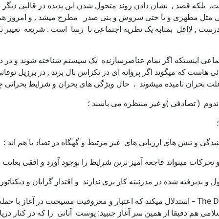
ست, بلکه قصد , نشان دادن روند متحول شدن این پدیده در قالبی دیگ
 مثل مطهری و یا حتی سروش و بنی صدر مطرح میشد , و امروز هم ا
نادرست , لااقل بمثابه یک نظریه اجتماعی نا رسا است . شریعه تغییر 
اینستکه اگر تمام عناصرسازنده یک سیستم شناخته شوند و در دستر
 هاست که میگوید اگر پروانه ای در تکزاس بال بزند , در برزیل توفانی 
علت بحران نامیده میشوند . حال ویژگی های بحران و شرایط بحرانی چگو
اریک فورم در کتاب جزم اندیشی مسیحی – The Dogma of Christ – استدلال میکند که اعتبار و
می هم دقیقا از همین سر آغاز جنبید: پوست آنانی را که در کنار دریا 