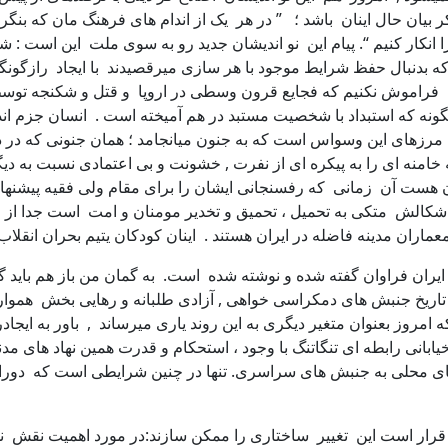
 بیان حال اینان باشد ؛ ” در هر یک از اندام های فرهنگ مان که بنگریم
را انکار کنیم “. پیام این نو اندیشان جدید رو به سوی ملت این است :
ق که بدنبال حفظ شرایط موجود با هر سازی میرقصیدند با ایجاد رازگو
 . فراموش نکنیم که فجایع قرون وسطی در اروپا و قتل و شکنجه تو
گونه که استبداد با شخصیت مستبد در هم آمیخته است . انسان جزم ا
خامنه ای را به پیکره ای از نفرت , خشونت و بی اعتمادی نسبت به 
هست آن زمانی که رفسنجانی ایشان را برای مقام ولی فقیه پیشنهاد 
الش متکی به تحمیل ، تحمیق و تخدیر مومنان و امت است جدا از این
ماران مدینه فاضله در ایران هستند . اینان کودکان یتیم بحران انقلاب
ن فراوان گفته شده و نوشته شده است. به گمان من باز هم باید گفت 
تاریخ جنبش های دمکراسی خواهی , آزادی طلبانه و رهایی بخش همواره
امروز بعنوان متغیر دیگری به این روند یاری میرساند , باور به ایجا
یابانی رابطه ای تنگاتنگ با وجود ، استحکام و قدرت همین نهاد های مدن
ی محلی به جنبش های سراسری. تنها در چنین شرایطی است که دوران
ار است این تغییر ساختاری را ممکن سازند:در مورد اهمیت نقش نهاد 