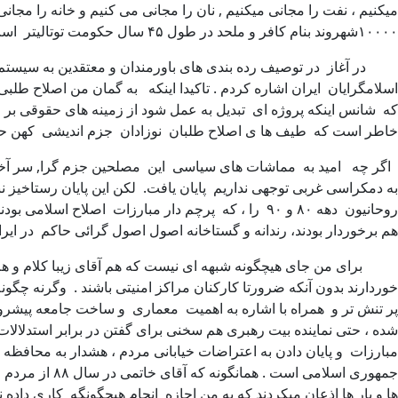
میکنیم ، نفت را مجانی میکنیم , نان را مجانی می کنیم و خانه را مجانی
۱۰۰۰۰شهروند بنام کافر و ملحد در طول ۴۵ سال حکومت توتالیتر است .
در آغاز در توصیف رده بندی های باورمندان و معتقدین به سیستم سی
اسلامگرایان ایران اشاره کردم . تاکیدا اینکه به گمان من اصلاح 
که شانس اینکه پروژه ای تبدیل به عمل شود از زمینه های حقوقی بر خ
خاطر است که طیف ها ی اصلاح طلبان نوزادان جزم اندیشی کهن حاکم
به دمکراسی غربی توجهی نداریم پایان یافت. لکن این پایان رستاخیز نب
روحانیون دهه ۸۰ و ۹۰ را ، که پرچم دار مبارزات اص
هم برخوردار بودند، رندانه و گستاخانه اصول اصول گرائی حاکم در ای
برای من جای هیچگونه شبهه ای نیست که هم آقای زیبا کلام و هم آق
خوردارند بدون آنکه ضرورتا کارکنان مراکز امنیتی باشند . وگرنه چگو
پر تنش تر و همراه با اشاره به اهمیت معماری و ساخت جامعه پیشرو 
شده ، حتی نماینده بیت رهبری هم سخنی برای گفتن در برابر استدلال
مبارزات و پایان دادن به اعتراضات خیابانی مردم ، هشدار به محافظه
جمهوری اسلام
ها و بار ها اذعان میکردند که به من اجازه انجام هیچگونگه کاری داده