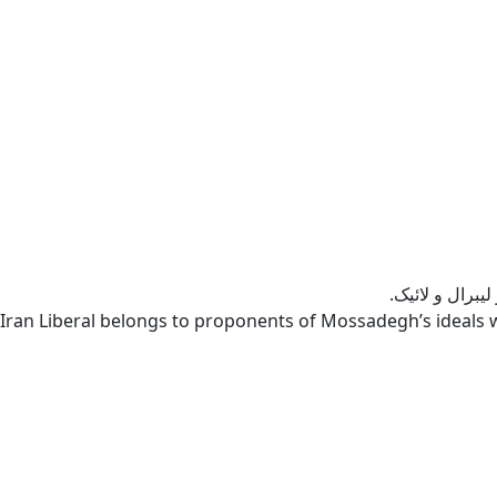
یبرال و لائیک.
Iran Liberal belongs to proponents of Mossadegh’s ideals w