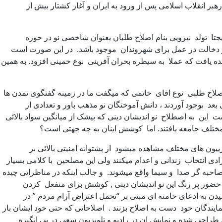
رهبر انقلاب اسلامی پس از ورود به ایران و آغاز کشتار بیش از
ا تولد نیرویی بنام اصلاح طلبان بعنوان شاخصی نو در حوزه
ن و دخالت در عمل برای شهروندان موجود باشد. در این صورت است
ه یافت که عملا به سیطره بحران آفرینی نوع خمینی افزود. به همین
جزم گرا, سر آخر در میدان مبارزات خیابانی مردم در سال ۹۸ و رد شعآرهای ضد اصلاح طلبی نوع اقای خاتمی که میگفت ما در زمینه گفتگوی تمدن ها
بعد بوجود آوردند ، دانش آموختگان نو مذهب باور و تعدادی از
 به دست این به اصطلاح نو اندیشان دینی که بیشک از میانگین سواد بالائی
 مختلف جامعه یافتند. اما کوشش اینان به چه جهتی است؟
ن های مختلف مشاهده میشود از پشتوانه امنیتی بالائی بر
ادی انتخاب زندانی و اعدام میکنند ولی این مصلحین با کلامی بسیار
احبه گر صدا و سیما واقع میشوند. و جالب اینکه در مناظراتی چیده
 حضور پر رنگ این نو اندیشان دینی , کوشش برای منفعل کردن
دن به ادعای خامنه ای مبنی بر “تحمل اعتراض آرام مردم ” در
 از طریق مسالمت آمیز و نمایندگان خود دست به اصلاح بزنند . اصلاحاتی که حتی خود ایشان بار
ش طراحی شده و نمایش ان در رادیو و تلویزیون سعی در بی انگیزه