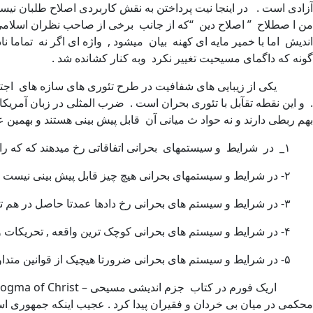
آزادی است . در اینجا نیت پرداختن به نقش کاربردی اصلاح طلبان نی
من ا صطلاح ” اصلاح دین “که از جانب برخی از صاحب نظران اسلامی
اندیش اما با خمیر مایه ای کهنه بیان میشود , واژه ای اگر نه تماما 
گونه که داگمای مسیحیت تغییر نکرد وبه کنار کشانده شد .
یکی از زیبایی های شفافیت در طرح تئوری های سازه های اجتماعی 
. و این نقطه تقآبل با تئوری بحران است . ضرب المثلی در زبان آمریکائی
بهم ربطی دارند و نه حواد ث میانی آن قابل پیش بینی هستند و بهمین 
۱_ در شرایط و سیستمهای بحرانی اتفاقاتی رخ میدهند که که راندوم ( تصادفی )و غیر منتظره می باشند ؛
۲- در شرایط و سیستمهای بحرانی هیچ چیز قابل پیش بینی نیست ؛
۳- در شرایط و سیستم های بحرانی رخ دادها عمدتا حاصل در هم تنیدگی و تنش های ارزیابی های غیر مرتبط و گهگاه در تضاد با هم اند ؛
۴- در شرایط و سیستم های بحرانی کوچک ترین واقعه , تحریکات و تحرکات میتواند فاجعه آمیز ترین شرایط را بوجود آورد و افقی بغایت نا روشن فراهم سازد ؛
۵- در شرایط و سیستم های بحرانی ضرورتا هیچیک از قوانین متداول و پذیرفته شده در مدرنیته کار بری ندارند و اقتدار گرایان و دیکتاتورها مفسرین منتخب در صحنه هستند .
محکمی در میان بی خردان و فقیران پیدا کرد . عجیب اینکه جمهوری اسلا