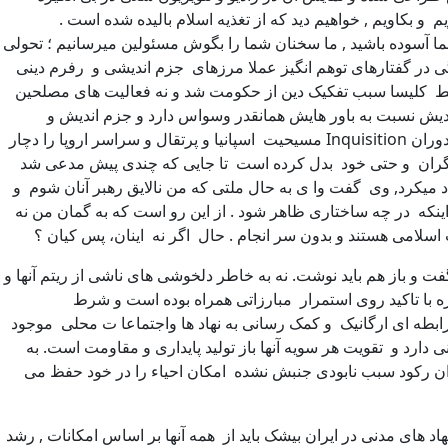
 و بکاویم , خواهیم دید که از تغذیه اسلام بالیده شده است .
 شما آسوده باشید , ما سخنان شما را بگوش مسئولین میرسانیم ؛ تحولی
نگی در گفتارهای توهم انگیز عملا مرزهای جزم اندیشی و رفرم دینی
سط کلیسا سبب تفکیک دین از حکومت شد و نه فعالیت های مصلحین
ندیش نسبت به باور هایش همانقدر وسواس دارد و جزم اندیش و
سکتاریست است که یک دیکتاتور . و اتفاقا هراس از خراشیده شدن مرزهای این وسواس است که به جنون میانجامد ؛ همان جنونی که در دوران Inquisition مسیحیت اسپانیا و پرتقال و سراسر اروپا را دچار
دیگران و حتی خود بدل کرده است تا جایی که چندی پیش مدعی شد
میکرد, وی گفت وا ی به حال ملتی که من نالایق رهبر آنان شوم و
که در چه ساختاری ظاهر شود . از این رو است که به گمان من نه
 اسلامی هستند و بدون سر انجام . حال اگر نه اینان، پس کیان ؟
و باز هم باید نوشت. نه به خاطر دلخوشی های ناشی از ریتم آنها و
 با تاکید روی استمرار مبارزاتی همراه بوده است و شرط
درابطه ای ارگانیک و کمک رسانی به نهاد ها واجتماعا ت محلی موجود
ی دارد و تقویت هر سویه آنها باز تولید پایداری و مقاومت است. به
 رکود سبب نابودی جنبش نشده امکان احیاء را در خود حفظ می
های مدنی در ایران بیشک باید از همه آنها بر اساس امکانات , رشد