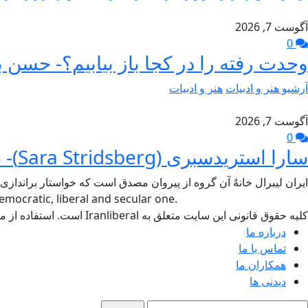
آگوست 7, 2026
0
وحدت رفته را در کجا باز بیابیم؟- حسن ب
آرشیو هنر و ادبیات
هنر و ادبیات
آگوست 7, 2026
0
سارا استریدسبری (Sara Stridsberg)- طاهر جام برسنگ
ایران لیبرال خانهٌ آن گروه از پیروان مصدق است که خواستار براندازی
mocratic, liberal and secular one.
کلیه حقوق قانونی این سایت متعلق به Iranliberal است. استفاده از مطالب سایت با ذکر منبع آزاد است.
درباره ما
تماس با ما
همکاران ما
دیدنی ها