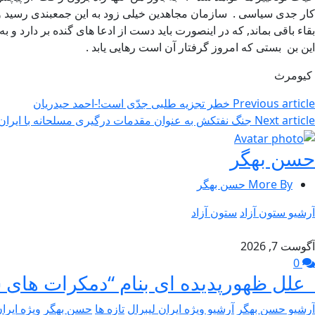
کار جدی سیاسی . سازمان مجاهدین خیلی زود به این جمعبندی رسید و پیش
بقاء باقی بماند, که در اینصورت باید دست از ادعا های گنده بر دارد و 
این بن بستی که امروز گرفتار آن است رهایی یابد .
کیومرث
Previous article
خطر تجزیه طلبی جدّی است!-احمد حیدریان
Next article
جنگ نفتکش‌‌ به عنوان مقدمات درگیری مسلحانه با ایران
حسن بهگر
More By حسن بهگر
آرشیو ستون آزاد
ستون آزاد
آگوست 7, 2026
0
علل ظهورپدیده ای بنام “دمکرات های 
آرشیو حسن بهگر
آرشیو ویژه ایران لیبرال
تازه ها
حسن بهگر
ویژه ایرا