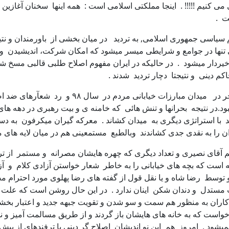
 می کنیم !!!!! . اینجا مملکتی اسلامی است : همه اینها سخنان آغازین 
اسی جمهوری اسلامی, به تردید در میان بخشی از باورمندان و نتیجت
طلبی تنها در جوامع و شرایطی میسر میشود که امکان شرکت، اندیشید
یردار میشود . در حالیکه در ایران مفهوم اصلاح طلبی قالبی مسخ شد
 دینی و نتیجتا دچار تردید شدند .
اگر چه امید به مماشات های سیاسی این مصلحین 
ود.در نتیجه بحرانها و تنش هائی که خامنه ی و بیت رهبری در دهه های 
لاح اسلامی بودند با استراتژی دیگری به میدان کشاند . معرکه گیران میکرفون
ران را به نقدی جدی کشاندند وبالطبع مستمعینی هم در میان لایه های
ای نصیری و تعداد دیگری که چهره هایشان مصرانه و مستمر از ترییو
نه است که بچه های خیابانی را به خاطر شعار خواستن آزادی کلام و آز
توسط رضا شاه و یا نقل قول از گفته های رضا پهلوی مورد احترام مص
ات مستدل و دندان شکن اینان ندارد . در این حال روشن است که علت
 کاران به منظور هم سمت و سو شدن و تقویت جبهه جدید و اعتبار بخشی
ی است . همانگونه که آقای خاتمی در سال ۸۸ از مردم خواست که به خانه های هایشان باز گردند و
 نمیشود , امروز هم این نو اندیشان اصلاح گر دینی با ترفندهای از پی