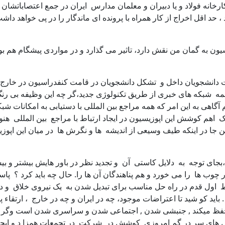
 کارخانه فولاد و یا دبیران و معلمان مدارس ایران در جمع اعتصاباتش
د اقل اخراج از کار همراه با پرونده ای ماندگار را در پی خواهد داشت 
 به گمان من نقش دارد، تاثیر می گذارد و در مواردی پیشگام هم بو
دانشجویان داخل و تشکل دانشجویان در قامت کنفدراسیون در خارج ا
مه شبکه های خبری از طریق تکنولوژی جدید،گر چه این وظیفه بی ر
اهی به این امر که همه مراجع بین المللی با دستیابی به امکانات شب
هم کوشش این اپوزیسیون در ایجاد ارتباط با مراجع بین المللی هنوز د
 این جا در اینکه طیف وسیعی از اندیشه ها و نگرش ها در میان این ا
 توجه به دلایل کاستی آن و تجدید نظر در باور هایش بیشتر و بیش
وب ها را می خورد و هم پناهندگان آن ها را. حال چه باید کرد ؟ پاس
ط اول قدم در راه حل مناسب برای تبدیل شدن به یک نیروی خلاق و د
 کو شید تا اعتراضات موجود، چه در ایران و چه در خارج ، ارتقاء پیدا 
 حفظ میکند , جنبشی شدن , اجتماعی شدن و سراسری شدن است وگر ن
چش های سر در گم امروزی کوشش در شرکت در تجمعات همزا د و ایجاد کا