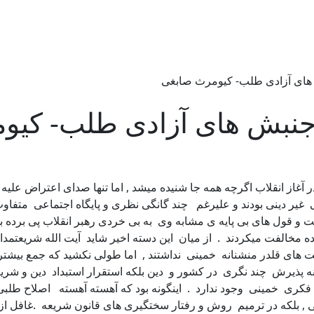
ش های آزادی طلب- کیومرث صابغی
و جنبش های آزادی طلب- کی
غاز انقلاب اگرچه همه جا شنیده میشد , اما تنها صدای اعتراض علیه
عی غیر دینی بودند و علیرغم چند گانگی نظری و پایگاه اجتماعی مت
نفت و قول های بی پایه ی مشابه وی به بی خردی رهبر انقلاب پی برده 
مخالفت میکردند . از میان این دسته اخیر شاید آیت الله شریعتمدار
ای قلدر منشنانه خمینی نداشتند , اما طولی نکشید که جمع بیشتر
نه پذیرش چند نگری در کشور و دین بلکه استقرار استبداد دین و شر
 فکری خمینی وجود ندارد . اینگونه بود که آهسته آهسته اصلاح طلبی
می , بلکه در ترمیم روش و رفتار سختگیری های قانون شریعه .غافل ا