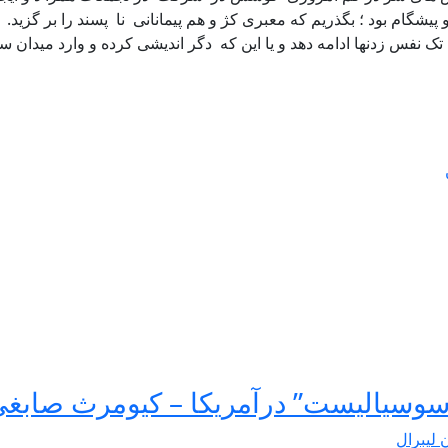
گام بود ؛ بگذریم که معبری کژ و هم پیمانانی نا پسند را بر گزید. اپ
به تک نفس زدنها ادامه دهد و یا این که دگر اندیشی کرده و وارد میدان
سوسیالیست” درآمریکا – کیومرث صابغ
ن لیبرال