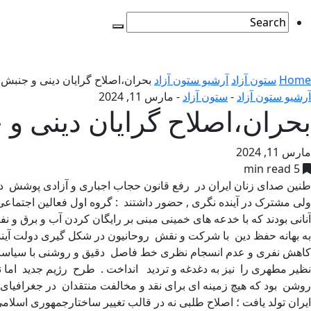
Home
ستون آزاد
آرشیو ستون آزاد
بحران،اصلاح گرایان دینی و جنب
آرشیو ستون آزاد
-
ستون آزاد
-
مارس 11, 2024
بحران،اصلاح گرایان دینی 
مارس 11, 2024
5 min read
طنین صدای زنان ایران در رفع قانون حجاب اجباری و آزادی پوشش در آ
ولی مشترک در آینده نگری , حضور داشتند : گروه اول فعالین اجتما
آنانی بودند که با خدعه های خمینی مبنی بر رایگان کردن آب و برق و 
به بهانه حفظ دین با شرکت و نقش روحانیون در شکل گیری دولت آینده 
کاهش نفری و عدم انسجام نظری خط فاصل دقیق و روشنی با سیاست ه
نظیر مطهری را نیز به دغدغه و تردید انداخت . طرح رژیم جدید اما 
روشن بود که هیچ زمینه ای برای نقد و مخالفت منتقدان در جغرافیای
ایران تولد یافت ؛ اصلاح طلبی نه در قالب تغییر ساختارجمهوری اسلا