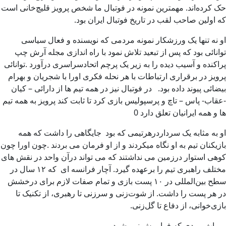
حک کرده‌اند. مهمترین نمونه در فوتبال ما شخص پرویز قلیچ‌خانی است
که اولین صاحب لقب در تاریخ فوتبال ایران بود.
او نه تنها یک ورزشکار نمونه مردمی که نویسنده و فعال سیاسی
توانائی بود که پس از تبعید تلاش نمود با راه اندازی مجله آرش چپ
پراکنده و آسیب دیده را به زیر یک پرچم اتحادسراسری درآورد .توانائی
پرویز در برقراری ارتباطات با هر نحله فکری اورا با شجریان و بهرام
بیضائی پیوند داده بود. در فوتبال نیز در همه تیم ها از دارائی – کیان
-عقاب- پاس – تاچ و پرسپولیس بازی کرد تا ثابت کند پرویز به همه تیم
ها و همه ایرانیان تعلق دارد 0
او به مثابه یک سرداردرهرتیمی که بود جایگاهی را داشت که همه
بازیکنان تیم به او نگاه میکردند و از او فرمان می بردند .چون اورا چون
کوهی استوار درزمین می نداشتند که می تواند درآن واحد در نقش های
مختلف راهبری تیم را برعهده گیرد. آچار فرانسه ای که ۱۲ سال در
سطح بین‌المللی در ۱۰ پست بازی و تمام صفات لازم برای درخشش
در هر پست را داشت. از شوت‌زنی و سرزنی تا رهبری، از تکنیک تا
بازی‌خوانی، از دفاع تا گل‌زنی.
میراث مردی که فراموش نمی‌شود