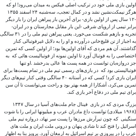
اولین بازی ملی خود در ترکیب اصلی فیکس به میدان می‌رود! او که
هرگز نیمکت‌نشین نشد و در کمال تعجب، سه‌شنبه ۲۴ اسفند ۱۳۵۵
-۱۲ سال پس از اولین بازی- برای آخرین بار پیراهن ایران را بار دیگر
برابر تیمی از اروپای شرقی -این بار مقابل مجارستان و در ایران-
تجربه و بازهم شکست می‌خورد. یعنی پیراهن تیم ملی را در ۳۱ سالگی
به اجبار از تن قلیچ‌خانی درآورده و او را به دلایل غیرفوتبالی کنار
گذاشتند. آن هم مردی که آقای اولین‌ها بود؛ از اولین کسی که تمرین
اختصاصی را به فوتبال آورد تا اولین نمونه از فوتبالیست هائی که به
جز دروازه‌بان توانست در همه پست ها عالی بدرخشد .او تنها
فوتبالیستی بود که در بازی‌های رسمی تیم ملی در تمام پست‌ها برای
ایران بازی کرد! کسی که در آستانه ۴۰ سالگی وقتی کنار تیم‌های دیگر
تمرین می‌کرد، آشکارا از همه بهتر بود و راحت می‌توانست تا آن سن
برای تیم ملی در دفاع آخر بازی کند.
بزرگ مردی که در بازی فینال جام ملت‌های آسیا در سال ۱۳۴۷
(۱۹۶۸ میلادی) توانست داغ مادران عرب و میلیونها ایرانی را با شوت
سنگینی که چون تیرآرش مرزها را پست سر نهاد، دروازه تیم ملی
اسرائیل را فتح کند تا شادی پنهان و درونی ملت ایران و ملت های
عرب را در پیروزی بر تیم اسرائیل به ارمغان آورد. پرویز بنا به اظهار