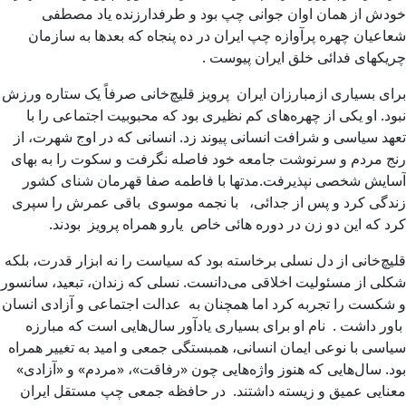
خودش از همان اوان جوانی چپ بود و طرفدارزنده یاد مصطفی
شعاعیان چهره پرآوازه چپ ایران در ده پنجاه که بعدها به سازمان
چریکهای فدائی خلق ایران پیوست .
برای بسیاری ازمبارزان ایران پرویز قلیچ‌خانی صرفاً یک ستاره ورزش
نبود. او یکی از چهره‌های کم ‌نظیری بود که محبوبیت اجتماعی را با
تعهد سیاسی و شرافت انسانی پیوند زد. انسانی که در اوج شهرت، از
رنج مردم و سرنوشت جامعه خود فاصله نگرفت و سکوت را به بهای
آسایش شخصی نپذیرفت.مدتها با فاطمه صفا قهرمان شنای کشور
زندگی کرد و پس از جدائی، با نجمه موسوی باقی عمرش را سپری
کرد که این دو زن در دوره هائی خاص یارو همراه پرویز بودند.
قلیچ‌خانی از دل نسلی برخاسته بود که سیاست را نه ابزار قدرت، بلکه
شکلی از مسئولیت اخلاقی می‌دانست. نسلی که زندان، تبعید، سانسور
و شکست را تجربه کرد اما همچنان به عدالت اجتماعی و آزادی انسان
باور داشت . نام او برای بسیاری یادآور سال‌هایی است که مبارزه
سیاسی با نوعی ایمان انسانی، همبستگی جمعی و امید به تغییر همراه
بود. سال‌هایی که هنوز واژه‌هایی چون «رفاقت»، «مردم» و «آزادی»
معنایی عمیق و زیسته داشتند. در حافظه جمعی چپ مستقل ایران