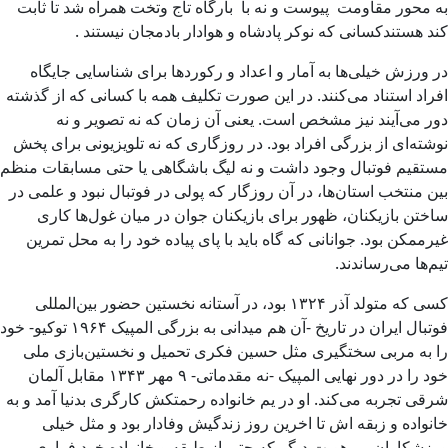
به محور مقاومت پیوست و نه با بارگاه تاج وتخت همراه شد تا ثابت
کند هستندکسانی که نوکر پادشاه و هوادار بادمجان نیستند .
در ورزش خیلی‌ها به آمار و اعداد و رکوردها برای شناسایی جایگاه
افراد استناد می‌کنند. در این صورت تکلیف همه با کسانی که از گذشته
دور می‌آیند نیز مشخص است. یعنی آن زمان که نه تصویر و نه
نوشته‌ای از بزرگی افراد بود. در روزگاری که نه تلویزیونی برای پخش
مستقیم فوتبال وجود داشت و نه لیگ باشگاهی یا حتی مسابقات منظم
بین منتخب استان‌ها، در آن روزگار که پولی در فوتبال نبود و علمی در
ساختن بازیکنان، ظهور برای بازیکنان جوان در میان غول‌ها کاری
غیرممکن بود. جوانانی که گاه باید با پای پیاده خود را به محل تمرین
تیم‌ها می‌رساندند.
کسی که متولد آذر ۱۳۲۴ بود، در آستانه نخستین حضور بین‌المللی
فوتبال ایران در تاریخ -آن هم میدانی به بزرگی المپیک ۱۹۶۴ توکیو- خود
را به مربی سختگیری مثل حسین فکری تحمیل و نخستین‌بازی ملی
خود را در دور نهایی المپیک -نه مقدماتی- ۹ مهر ۱۳۴۳ مقابل آلمان
شرقی تجربه می‌کند. او در یم خانواده رحمتکش کارگری بدنیا آمد و به
خانواده و زبقه اش تا اخرین روز زندگیش وفادار بود و مثل خیلی
ورزشکاران بی هویت دیگر که حتی از طبقه و خانواده خود فراری