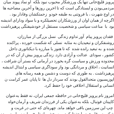
پرویز قلیچ‌خانی تنها یک ورزشکار محبوب نبود بلکه او نماد پیوند میان
مردمی‌بودن و ایستادگی است که تا اخرین روزها و آخرین مصاحبه ها
در اوج شهرت ، با فروتنی به طبقه خودو زحمتکشان وفادار بود .
اگرچه از همان اوان از ورزشکاران تحصیلکره و با سواد ودارای اندیشه
بود با مناعت سیاسی و شخصیت مستقل از خودشیفتگی پرهیزداشت
فقدان پرویز پیام آور تداوم زندگی نسل بزرگی از مبارزان،
روشنفکران و تبعیدیان به مثابه نسلی که شکست خورده ، پراکنده
شده و به تبعید رانده شده که تا هنوز با مبارزه با دیکتاتوری داخل
کشور ، سودای عدالت و آزادی دارد. زندگی پرویز بیش از آن که در
محدوده ورزش و سیاست گره بخورد در آرمانی که بستر آن شرافت ،
انسانیت ، اخلاق و مردانگی بود واز سوداگری سیاسی و ابتذال اندیشه
پرهیزداشت . به طوری که دوست و دشمن و همه رسانه های
اپوزیسیون متحدالقول بودند که سردار دل ها تا پایان عمر کرامت ن
انسانی و استقلال اخلاقی خود را حفظ کرد.
امروز نام پرویز قلیچ‌خانی در حافظه جمعی ایران، نه فقط به‌عنوان
کاپیتان فوتبال، بلکه به‌عنوان یکی از فرزندان شریف و آرمان‌خواه
چپ این سرزمین باقی خواهد ماند. چهره‌ای که حتی در غربت و
شکست وقار خود را حفظ کرد و به بخشی از تاریخ مبارزه و امید مردم