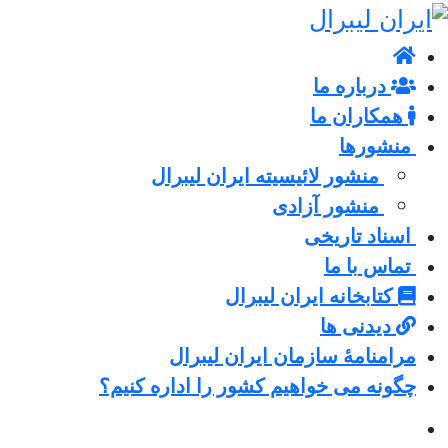
درباره ما
همکاران ما
منشورها
منشور لائیسیته ایران لیبرال
منشور آزادی
اسناد تاریخی
تماس با ما
کتابخانه ایران لیبرال
دیدنی ها
مرامنامۀ سازمان ایران لیبرال
چگونه می خواهیم کشور را اداره کنیم؟