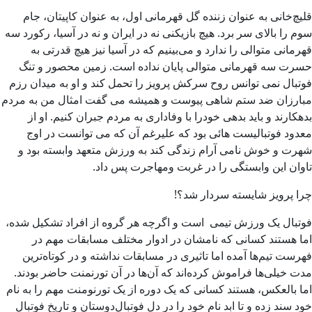
قلیچ‌خانی به عنوان زننده گل قهرمانی اول، به عنوان کاپیتان، جام
سوم را بالای سر برد. هیچ بازیکنی نه در ایران و نه در آسیا، رکورد سه
قهرمانی متوالی را ندارد و می‌بینیم که در آسیا نیز هیچ قدرتی به
حسرت سه قهرمانی متوالی پایان نداده است. زمین محصور و تنگ
فوتبال نمی توانس روح سرکش پرویز را تحمل کند و او به میدان رزم
مبارزان ضد ستم شاهی پیوست و همیشه می گفت امثال من به مردم
بدهکارند و باید بدهی خودرا با وفاداری به مردم جبران کنیم. او از
معدود فوتبالیست هائی بود که علیرغم آن که می توانست در اوج
شهرت و خوش نامی آرام زندگی کند به ورزش متعهد وابسته بود و
تاوان این وابستگی را در غربت ومهاجرت پس داد.
چرا پرویز شایسته سردار شد؟!
فوتبال یک ورزش تیمی است و اگرچه هر گروه از افراد تشکیل شده،
اما هستند کسانی که نامشان در ادوار مختلف مسابقات مهم در
فهرست تیم‌ها آمده اما تاثیری در مسابقات نداشته و در کوتاه‌ترین
مدت خیلی‌ها فراموش کرده‌اند که آن‌ها در آن تورنمنت حاضر بودند.
اما بالعکس، هستند کسانی که یک دوره از یک تورنومنت مهم را به نام
خود سند زده و تا ابد نام خود را در دل فوتبال‌دوستان و تاریخ فوتبال