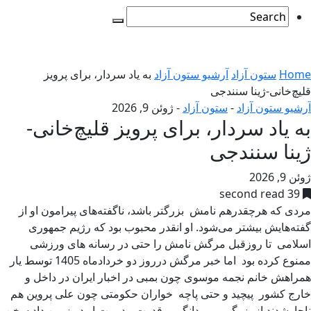
Home
ستون آزاد
آرشیو ستون آزاد
به یاد سردار، برای پرویز
قلیچ‌خانی-ژینا سنندجی
آرشیو ستون آزاد
-
ستون آزاد
-
ژوئن 9, 2026
به یاد سردار، برای پرویز قلیچ‌خانی-
ژینا سنندجی
ژوئن 9, 2026
39 second read
مردی که هرچقدرهم نامش بزرگتر باشد، ناگفته‌های پیرامون او از
گفته‌هایش بیشتر می‌شود. او انقدر محبوب بود که رژیم جمهوری
اسلامی تا روزقبل مرگش نامش را حتی در رسانه های ورزشی
ممنوع کرده بود اما خبر مرگش درروز دو خردادماه 1405 توسط یار
همراهش خانم نجمه موسوی چون بمبی در اخبار ایران در داخل و
خارج کشور پیچید و حتی پاچه خواران حکومتی چون علی پروین هم
ناجارشدند از بزرگی و مردانگی و قدرت مدیریت او در زمین داد سخن