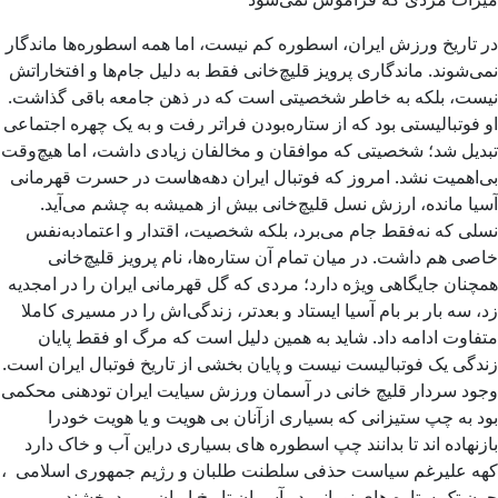
در تاریخ ورزش ایران، اسطوره کم نیست، اما همه اسطوره‌ها ماندگار
نمی‌شوند. ماندگاری پرویز قلیچ‌خانی فقط به دلیل جام‌ها و افتخاراتش
نیست، بلکه به خاطر شخصیتی است که در ذهن جامعه باقی گذاشت.
او فوتبالیستی بود که از ستاره‌بودن فراتر رفت و به یک چهره اجتماعی
تبدیل شد؛ شخصیتی که موافقان و مخالفان زیادی داشت، اما هیچ‌وقت
بی‌اهمیت نشد. امروز که فوتبال ایران دهه‌هاست در حسرت قهرمانی
آسیا مانده، ارزش نسل قلیچ‌خانی بیش از همیشه به چشم می‌آید.
نسلی که نه‌فقط جام می‌برد، بلکه شخصیت، اقتدار و اعتمادبه‌نفس
خاصی هم داشت. در میان تمام آن ستاره‌ها، نام پرویز قلیچ‌خانی
همچنان جایگاهی ویژه دارد؛ مردی که گل قهرمانی ایران را در امجدیه
زد، سه بار بر بام آسیا ایستاد و بعدتر، زندگی‌اش را در مسیری کاملا
متفاوت ادامه داد. شاید به همین دلیل است که مرگ او فقط پایان
زندگی یک فوتبالیست نیست و پایان بخشی از تاریخ فوتبال ایران است.
وجود سردار قلیچ خانی در آسمان ورزش سیایت ایران تودهنی محکمی
بود به چپ ستیزانی که بسیاری ازآنان بی هویت و یا هویت خودرا
بازنهاده اند تا بدانند چپ اسطوره های بسیاری دراین آب و خاک دارد
کهه علیرغم سیاست حذفی سلطنت طلبان و رژیم جمهوری اسلامی ،
چون تک ستاره های نورانی در آسمان تاریخ ایران می درخشند