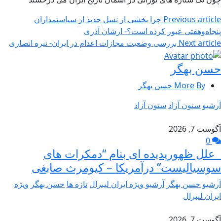
Previous article
چرا بخشی از نسل جدید از سیاستمداران
پنجاه‌وهفتی عبور کرده است؟- ارشان آذری
Next article
بررسی وضعیت مجازات اعدام در ایران- نیره انصاری
حسن بهگر
More By حسن بهگر
آرشیو ستون آزاد
ستون آزاد
آگوست 7, 2026
0
علل ظهورپدیده ای بنام “دمکرات های
سوسیالیست” درآمریکا – کیومرث صابغی
آرشیو حسن بهگر
آرشیو ویژه ایران لیبرال
تازه ها
حسن بهگر
ویژه
ایران لیبرال
آگوست 7, 2026