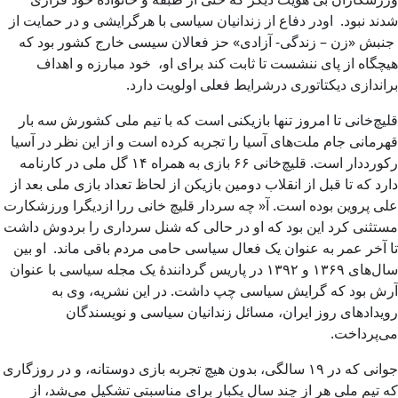
شدند نبود. اودر دفاع از زندانیان سیاسی با هرگرایشی و در حمایت از
جنبش «زن – زندگی- آزادی» حز فعالان سیسی خارج کشور بود که
هیچگاه از پای ننشست تا ثابت کند برای او، خود مبارزه و اهداف
براندازی دیکتاتوری درشرایط فعلی اولویت دارد.
قلیچ‌خانی تا امروز تنها بازیکنی است که با تیم ملی کشورش سه بار
قهرمانی جام ملت‌های آسیا را تجربه کرده است و از این نظر در آسیا
رکورددار است. قلیچ‌خانی ۶۶ بازی به همراه ۱۴ گل ملی در کارنامه
دارد که تا قبل از انقلاب دومین بازیکن از لحاظ تعداد بازی ملی بعد از
علی پروین بوده است. آ« چه سردار قلیچ خانی ررا ازدیگرا ورزشکارت
مستثنی کرد این بود که او در حالی که شنل سرداری را بردوش داشت
تا آخر عمر به عنوان یک فعال سیاسی حامی مردم باقی ماند. او بین
سال‌های ۱۳۶۹ و ۱۳۹۲ در پاریس گردانندهٔ یک مجله سیاسی با عنوان
آرش بود که گرایش سیاسی چپ داشت. در این نشریه، وی به
رویدادهای روز ایران، مسائل زندانیان سیاسی و نویسندگان
می‌پرداخت.
جوانی که در ۱۹ سالگی، بدون هیچ تجربه بازی دوستانه، و در روزگاری
که تیم ملی هر از چند سال یکبار برای مناسبتی تشکیل می‌شد، از