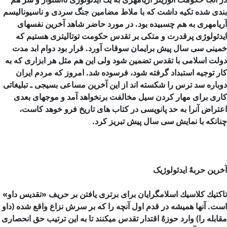
بندی شده تكیه داشت كه با ملاط مضامین جنگ سردی و ناسیونالیسم
آریامهری به هم چسبیده بود. در مورد حاضر شاهد آخرین نفسهای
ایدئولوژی پرقدرت و متکی بر تقدس حكومت توتالیتری هستیم كه
خمینی سی سال پیش برایمان سوقات آورد. قرار بود دوام ابد مدت
دولت اسلامی با تقدس تضمین شود ولی این هم مثل هر ابزاری كه به
كار توجیه استبداد گرفته شود، فرسوده شد. امروز كه مردم ایران
دوباره سد ترس را شكسته اند از این آخرین مساعی بسیجی ـ تبلیغاتی
كاری برای مهار كردن سیل مخالفت برنخواهد آمد و موجهای بعدی
اعتراض آنرا به حد پانویسی در كتاب های تاریخ فرو خوهد كاست،
چنانكه با نمایش سی سال پیش تبریز كرد.
آخرین حربهٌ ایدئولوژیک
تاكتیك كلاسیك اسلامگرایان برای برتری یافتن بر حریف «تقدیس داو»
است. آنها همیشه در قدم اول آنچه را كه بر سرش نزاع واقع شده (داو
مقابله را) وارد حوزهٌ اقتدار تقدس میکنند تا به این ترتیب حق انحصاری