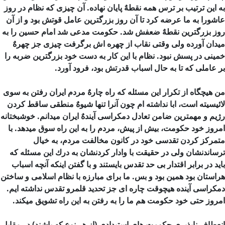
به این ترتیب بر ترس همه نقطهٌ پایان نهاده. آن چیزی كه نظام در روز
عاشورا به ما عرضه كرد تا آن روز بزرگترین عامل قوتش بود و از آن
روز بزرگترین نقطهٌ ضعفش شد. حكومت مدعی شد امام حسین را به
میدان آورده ولی وقتی نقاب از چهره اش برگرفت چیزی جز چهرهٌ
خمینی در پسش نبود. نظام با این كار به دست خود بزرگترین ضربه را
بر عاملی كه تا به حال اسباب قدرتش بود، فرود آورد.
من هیچگاه از تكرار این مسئله كه راه چارهٌ مردم ایران رفتن به سوی
لائیسیته است، ابا نداشته ام چون آنرا تنها شیوهٌ منطقی ساقط كردن
رژیم و مهمترین ضامن تعادل دمكراسی آیندهٌ ایران میدانم. خوشبختانه
امروز خود حكومت، بیش از پیش، مردم را به این راه سوق میدهد. با
متمرکز كردن تقدسی خود در كانون مخالفت مردم، به خیال
ترساندنشان ولی در حقیقت با وادار كردنشان به درك این مسئله كه
باید در برابر اقتدار بی حد تقدس بایستند و با گفتن اینکه آنچه اسباب
هراستان بود همین بود و بس. ما برای مبارزه با نظام اسلامی و ساختن
دمكراسی آینده هیچوقت چاره ای جز تحدید قلمرو تقدس نداشته ایم.
امروز حتی خود حكومت هم ما را به رفتن به این راه تشویق میکند.
انعطاف ناپذیری حكومت های استبدادی (از هر نوع كه باشند) در مقابل