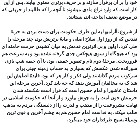
خود را بر آن برقرار سازند و بر حریف برتری معنوی بیابند. پس از این
كار است كه وارد نزاع مادی میشوند تا آنچه را كه طالبند از حریفی كه
در موضع ضعف انداخته اند، بستانند.
از شروع ناآرامیها به این طرف حكومت برای دست بردن به حربهٌ
تقدس كه از روز اول سلاح اصلی و مایهٌ برتریش بود، چند مرحله را
طی كرد. اولین و بی اثرترین قدمش به میان كشیدن حرمت خامنه ای
بود كه هیچگاه از سوی هیچكس جدی گرفته نشده بود و به سرعت هم
فروریخت. مرحلهٌ دوم نام و تصویر خمینی بود، با آن خیمه شب بازی
سوزانده شدن عكسش كه بسیاری به حساب زمینه چینی برای
سركوب مردم گذاشتند ولی فكر و كار هر كه بود، فایدهٌ اصلیش این
شد كه به مخالفان آموزش بدهد كه چه باید کرد. آخرین مرحله این
داستان عاشورا و امام حسین است كه قرار است شكسته شدن
حرمتش خون امت را به جوش بیاورد و از آنجا كه حكومت اسلامی در
نهایت مشروعیت را از مذهب و قدرت را از دلبستگی مردم به مذهب
طلب میكند، به قداست امام حسین هم به چشم آخرین و قوی ترین
وسیلهٌ بسیج طرفداران خود مینگرد.