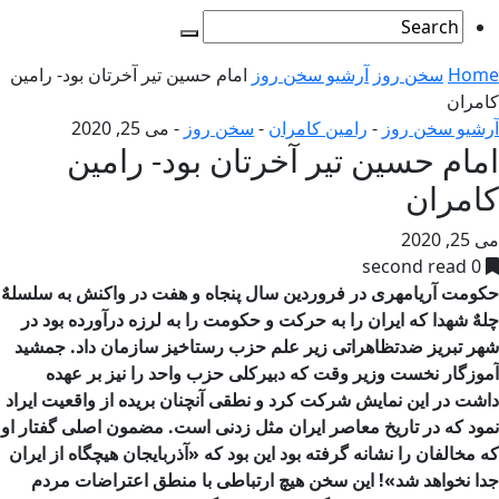
Home
سخن روز
آرشیو سخن روز
امام حسین تیر آخرتان بود- رامین
کامران
آرشیو سخن روز
-
رامین کامران
-
سخن روز
-
می 25, 2020
امام حسین تیر آخرتان بود- رامین
کامران
می 25, 2020
0 second read
حكومت آریامهری در فروردین سال پنجاه و هفت در واكنش به سلسلهٌ
چلهٌ شهدا كه ایران را به حركت و حكومت را به لرزه درآورده بود در
شهر تبریز ضدتظاهراتی زیر علم حزب رستاخیز سازمان داد. جمشید
آموزگار نخست وزیر وقت كه دبیركلی حزب واحد را نیز بر عهده
داشت در این نمایش شركت كرد و نطقی آنچنان بریده از واقعیت ایراد
نمود كه در تاریخ معاصر ایران مثل زدنی است. مضمون اصلی گفتار او
كه مخالفان را نشانه گرفته بود این بود كه «آذربایجان هیچگاه از ایران
جدا نخواهد شد»! این سخن هیچ ارتباطی با منطق اعتراضات مردم