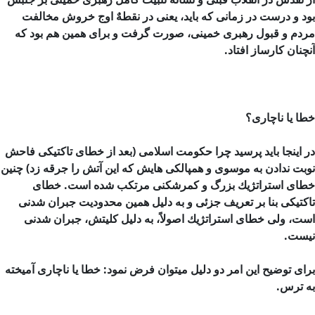
بود و درست در زمانی که باید، یعنی در نقطهٌ اوج خروش مخالفت
مردم و قبول رهبری خمینی، صورت گرفت و برای همین هم بود که
آنچنان کارساز افتاد.
خطا یا ناچاری؟
در اینجا باید پرسید چرا حكومت اسلامی (بعد از خطای تاكتیكی فاحش
نوبت ندادن به موسوی و همپالكی هایش كه این آتش را جرقه زد) چنین
خطای استراتژیك بزرگ و کمرشکنی مرتكب شده است. خطای
تاكتیكی بنا بر تعریف جزئی و به دلیل همین محدودیت جبران شدنی
است، ولی خطای استراتژیك اصولاً، به دلیل كلیتش، جبران شدنی
نیست.
برای توضیح این امر دو دلیل میتوان فرض نمود: خطا یا ناچاری آمیخته
به ترس.