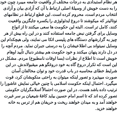
هر نظام استبدادی به درجات مختلف از واقعیت جامعه میبرد چون خود
را به دست خویش از وسیلهٌ اصلی ارتباط با آن که آزادی بیان و آزادی
انتخاب مردم است، محروم کرده است. این قطع ارتباط در نظامهای
توتالیتر که میکوشند تا دروغ ایدئولوژی را یکسره جایگزین واقعیت
کنند، کامل تر است. البته این حکومت ها سعی میکنند تا از انواع
وسایل برای گرفتن نبض جامعه استفاده کنند و در این راه بیش از هر
چیز به گزارشهای دستگاه های پلیسی اتکا می نمایند، ولی هیچکدام این
وسایل نمیتواند بی اطلاعیشان را به درستی جبران نماید. مردم آنچه را
در دل دارند پنهان میکنند و خود حکومت هم بیشتر دنبال تأیید اوهام
خویش است تا اطلاع از نظرات (بسا اوقات نامطبوع) مردم. مشکل در
این است که تکرار دروغ گاه به خود دروغگو هم میقبولاندش. در این
شرایط خطای محاسبه در باب قدرت خود و توان مخالفان آسان
صورت میپذیرد و تصور اینکه میتوان به راحتی منکوبشان کرد، قوت
میگیرد. احتمال اینکه حکومت اسلامی با چنین خیالی نمایش عاشورا را
ترتیب داده باشد هست. در این صورت احتمالاً اسلامگرایان حکومتی
تصور كرده اند كه تا اسم امام حسین بیاید كافهٌ شیعیان بر سر غیرت
خواهند آمد و به میدان خواهند ریخت و حریفان هم از ترس به خانه
خواهند خزید.