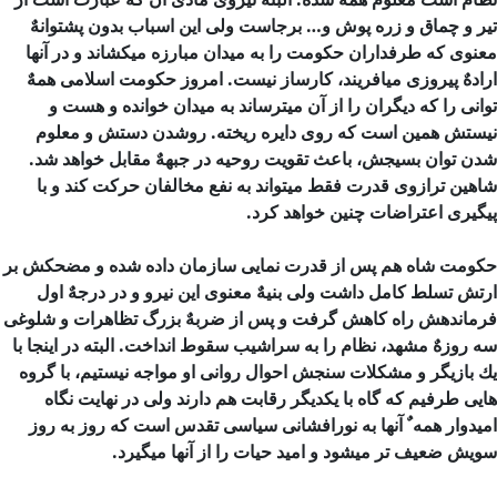
تیر و چماق و زره پوش و… برجاست ولی این اسباب بدون پشتوانهٌ
معنوی كه طرفداران حكومت را به میدان مبارزه میكشاند و در آنها
ارادهٌ پیروزی میافریند، كارساز نیست. امروز حكومت اسلامی همهٌ
توانی را كه دیگران را از آن میترساند به میدان خوانده و هست و
نیستش همین است که روی دایره ریخته. روشدن دستش و معلوم
شدن توان بسیجش، باعث تقویت روحیه در جبههٌ مقابل خواهد شد.
شاهین ترازوی قدرت فقط میتواند به نفع مخالفان حركت كند و با
پیگیری اعتراضات چنین خواهد كرد.
حكومت شاه هم پس از قدرت نمایی سازمان داده شده و مضحكش بر
ارتش تسلط كامل داشت ولی بنیهٌ معنوی این نیرو و در درجهٌ اول
فرماندهش راه كاهش گرفت و پس از ضربهٌ بزرگ تظاهرات و شلوغی
سه روزهٌ مشهد، نظام را به سراشیب سقوط انداخت. البته در اینجا با
یك بازیگر و مشكلات سنجش احوال روانی او مواجه نیستیم، با گروه
هایی طرفیم كه گاه با یكدیگر رقابت هم دارند ولی در نهایت نگاه
امیدوار همه ٌ آنها به نورافشانی سیاسی تقدس است كه روز به روز
سویش ضعیف تر میشود و امید حیات را از آنها میگیرد.