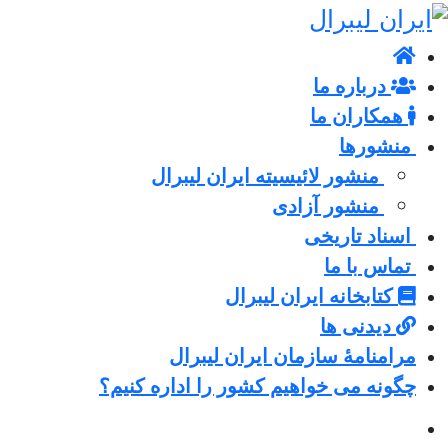
درباره ما
همکاران ما
منشورها
منشور لائیسیته ایران لیبرال
منشور آزادی
اسناد تاریخی
تماس با ما
کتابخانه ایران لیبرال
دیدنی ها
مرامنامۀ سازمان ایران لیبرال
چگونه می خواهیم کشور را اداره کنیم؟