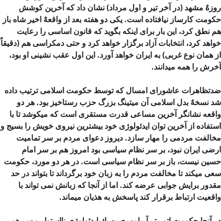
روزهٌ مشهد (در آخر تیر و اول مرداد) نشان داد كه آخرین كوشش
حكومت كارساز نیافتاده است. یكی دو هفته بعد از واقعهٌ اخیر شاه باز
هم نطق كرد، این بار برای اینكه بگوید كه قانون اساسی را رعایت
خواهد كرد، انتخابات آزاد برگزار خواهد كرد و حتی دمكراسی هم (دقیقاً
از همان نوع غربی) به ایران خواهد آورد. این اول عقب نشینی او بود،
آخرش را همه میدانند.
ضدتظاهرات عاشورای امسال كه توسط حكومت اسلامی ترتیب داده
شد نسخهٌ بدل اسلامی آن میتینگ بزرگ حزب رستاخیز بود. هر دو
واقعه نشانگر آخرین مساعی قدرت مستقری است كه میكوشد تا با
استفاده از آخرین توان ایدئولوژی خود بیشترین نیروی خویش را بسیج و
مخالفت مردمی را مهار سازد. دیروز دعوای مردم بر سر تمامیت
ارضی ایران نبود، بر سر نظام سیاسی بود امروز هم بر سر امام
حسین نیست، باز بر سر نظام سیاسی است. در هر دو مورد، حكومت
سعی میکند تا مخالفت مردم را به زبان خود برگرداند تا بتواند در حد
مقدور برایش جوابی عرضه كند. اما از آنجا كه زبانش نمی تواند با
واقعیت ارتباط برقرار كند پاسخش به هذیان میماند.
در آنجا حكومت اتوریتر آریامهری به یك ایدئولوژی نااستوار و سر هم