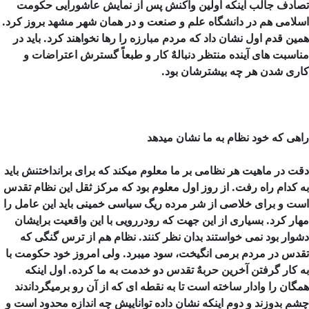
تصادف جالب اینكه اولین واكنش پس از نمایش عاشورایی حكومت
اسلامی هم در دانشگاه علم و صنعت و در همان شهر مشهد بروز كرد.
همین قدم اول نشان داد كه مردم مبارزه را رها نخواهند كرد. باید در
مناسبت های آینده منتظر دنبالهٌ كار و طبعاً گسترش اعتراضات و
كاری شدن هر چه بیشترشان بود.
راهی كه خود نظام به ما نشان میدهد
دقت در ماهیت هر نظامی بر ما معلوم میكند كه برای برانداختنش باید
به كدام راه رفت. از روز اول معلوم بود كه مركز ثقل این نظام تقدس
است و برای خلاصی از شر مرده ریگ سیاسی خمینی باید این عامل را
مهار كرد. بسیاری از این جهت كه رودررویی با این واقعیت برایشان
دشوار بود نمی خواستند بدان نظر كنند. نظام هم از ترس گنگی كه
تقدس در مردم برمی انگیخت، سود میبرد. ولی امروز خود حكومت با
به كار گرفتن آخرین حربهٌ تقدس دو خدمت به ما کرده. اول اینکه
همگان را وادار ساخته است تا به نقطه ای كه از آن رو برمیگرداندند
چشم بدوزند و دوم اینکه نشان داده تواناییش چه اندازه محدود است و