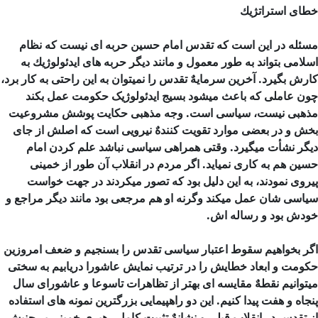
خطای استراتژیك
مسئله در این است كه تقدس امام حسین حربه ای نیست كه نظام
اسلامی بتواند به طور معمول و مانند دیگر حربه های ایدئولوژیك به
كارش بگیرد. آخرین سرمایهٌ تقدس را نمیتوان به این راحتی به كار برد،
چون عاملی كه باعث میشود بسیج ایدئولوژیک حکومت عمل بکند
مذهبی نیست، سیاسی است. وجه مذهبی حكایت پوشش مشروعیت
بخش و در بعضی موارد تقویت كنندهٌ نیرویی است كه اصلش از جای
دیگر نشأت میگیرد. وقتی همراهی سیاسی نباشد علم کردن امام
حسین هم به کاری نمیاید. اگر مردم در انقلاب آن طور از خمینی
پیروی نمودند، به این دلیل بود كه تصور میكردند در جهت خواست
سیاسی شان عمل میكند وگرنه او هم مرجعی بود مانند دیگر مراجع و
خودش بود و رساله اش.
اگر بخواهیم سقوط اعتبار سیاسی تقدس را بسنجیم و ضعف امروزین
حکومت و ابعاد خطایش را در ترتیب نمایش عاشورا دریابیم به سختی
میتوانیم نقطهٌ مقایسه ای بهتر از تظاهرات تاسوعا و عاشورای سال
پنجاه و هفت پیدا کنیم. این دو راهپیمایی بزرگترین نمونه های استفاده
از تقدس در انقلاب قبلی و نشانهٌ تثبیت کامل رهبری خمینی بر جنبش