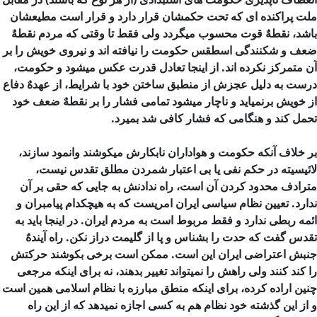
ملت پراكنده ای كه تحت حكمشان قرار دارد و قرار است مطیعشان
باشد، نقطهٌ قوت محسوب میگردد ولی فقط تا وقتی كه مردم نقطهٌ
ضعف و شكنندگی اسطقس حكومت را نیافته اند و نیروی خویش را بر
آن متمركز نكرده اند. از اینجا تعادل قدرت عكس میشود و حكومت،
درست به دلیل عجزش از منطبق ساختن خود با شرایط، از عهدهٌ دفاع
از خویش برنمیاید و ناچار میشود تمامی فشار را بر نقطهٌ ضعف خود
تحمل كند و هنگامی كه فشار كافی شد بمیرد.
بر خلاف آنكه حكومت و هواداران نابكارش میكوشند وانمود سازند،
لائیسیته در حكم نفی یا بی اعتبار شمردن مطلق تقدس نیست،
مترادف محدود كردن آن است، راه ندادنش به جایی كه حقی بر آن
ندارد. تعیین نظام سیاسی ایران امریست كه به هیچكدام پیامبران و
ائمه ربطی ندارد و فقط مربوط است به مردم ایران. در اینجا باید به
تقدس گفت كه حدت را بشناس و پا از گلیمت دراز نكن. راه آیندهٌ
جنبش اعتراضی ایران این است. ممكن است برخی بكوشند حركتش
را كند كنند ولی راهش را نمیتواند تغییر بدهند، نه برای اینكه مرجعی
چنین اراده كرده، برای اینكه منطق مبارزه با نظام اسلامی همین است
و از این گذشته خود نظام هم به كسی اجازه نمیدهد كه از این راه