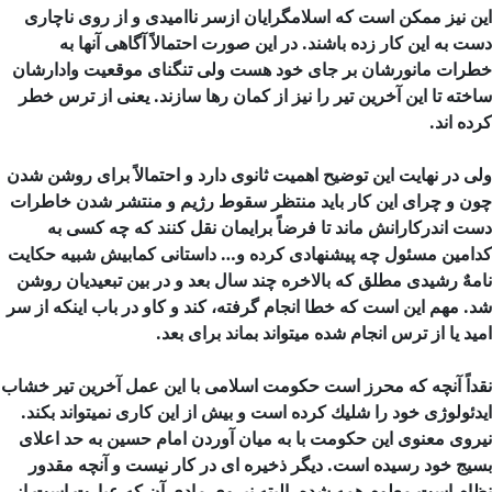
این نیز ممكن است كه اسلامگرایان ازسر ناامیدی و از روی ناچاری
دست به این كار زده باشند. در این صورت احتمالاً آگاهی آنها به
خطرات مانورشان بر جای خود هست ولی تنگنای موقعیت وادارشان
ساخته تا این آخرین تیر را نیز از كمان رها سازند. یعنی از ترس خطر
کرده اند.
ولی در نهایت این توضیح اهمیت ثانوی دارد و احتمالاً برای روشن شدن
چون و چرای این كار باید منتظر سقوط رژیم و منتشر شدن خاطرات
دست اندركارانش ماند تا فرضاً برایمان نقل كنند كه چه كسی به
كدامین مسئول چه پیشنهادی كرده و… داستانی كمابیش شبیه حكایت
نامهٌ رشیدی مطلق كه بالاخره چند سال بعد و در بین تبعیدیان روشن
شد. مهم این است كه خطا انجام گرفته، كند و كاو در باب اینكه از سر
امید یا از ترس انجام شده میتواند بماند برای بعد.
نقداً آنچه كه محرز است حكومت اسلامی با این عمل آخرین تیر خشاب
ایدئولوژی خود را شلیك كرده است و بیش از این كاری نمیتواند بكند.
نیروی معنوی این حكومت با به میان آوردن امام حسین به حد اعلای
بسیج خود رسیده است. دیگر ذخیره ای در كار نیست و آنچه مقدور
نظام است معلوم همه شده. البته نیروی مادی آن كه عبارت است از