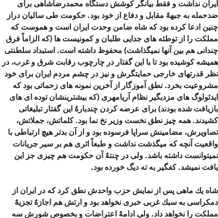
ایران نداشت و فقط بیانگر كوشش دستگاه محمدرضاشاهی برای
ضدحمله به جبههٌ مقابل و دفاع از خود بود. حكومت طی سالیان دراز
چنین ادعا كرده بود كه شاه ضامن وحدت ایران است و هموست كه
مملکت را از توطئه های جدایی طلبان و كمونیست ها (كه الزاماً فرق
چندانی هم بین آنها نمیگذاشت) محفوظ داشته است. استبداد سلطنتی
همیشه كوشیده بود تا با این گفتار در چارچوب رقابت شرق و غرب، در
نظر قدرتهای خارجی حمایتگرش و نیز در چشم مردم ایران برای خود
مشروعیت بخرد. نطق آموزگار از آخرین نمونه های زحماتی بود كه
ایدئولوگ های مزدبگیر نظام آریامهری (كه بیشترینشان توده ای های
بازیافت شده بودند) برای عرضه کردن چندبارهٌ این گفتار تبلیغاتی
كشیدند. همه چیز نطق نخست وزیر نخ نما بود. كلماتش، جملاتش،
تصاویرش، مضامینش سراپا فرسوده بود و از آن بدتر هیچ ارتباطی با
واقعیت آنچه كه میگذشت نداشت و طبعاً اثری هم بر سیر جریانات
نمیتوانست داشته باشد. ولی در چنتهٌ آن حكومت هم چیزی جز این
یافت نمیشد. کفگیر به ته دیگ خورده بود.
شاه یك ماهی پس از نمایش حزب واحدش نطق كرد كه در ایران از
دمكراسی به سبك غربی خبری نخواهد بود و ارتش هم اجازهٌ تجزیهٌ
مملكت را نخواهد داد. ولی ادامهٌ اعتراضات و بخصوص شورش سه