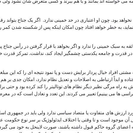
. همه می خواسته اند بمانند و با هم ببرند و کسی متعرض شان نشود ولی
واهد بود. چون او اعتباری در حد خمینی ندارد. اگر یک جناح بتواند رقبا
ید، به خطر خواهد افتاد چون امکان اینکه پس از شکسته شدن کمر رفسن
 به سبک خمینی را ندارد و اگر بخواهد با قرار گرفتن در رأس جناح پیر
د و در قدرت و جامعه یکدستی چشمگیر ایجاد کند، نداشت. تمرکز قدرت خ
مشتی افراد خیال پرداز برایش دست و پا نمود نتیجه ای را که این مبلغان
فتاده و ابداً ارتباطی به اصلاحات و تعدیل نظام ندارد، امکان جدی بر 
نش به راه مرگی نظیر دیگر نظام های توتالیتر را کند کرده بود و حتی بر
کراسی ها می بینیم) تعبیر می کردند. این تعدد و تعادل است که در مع
برخورد ارزش های متفاوت یا متضاد سیاسی ندارد ولی باید در جمهوری
ل آن موجود است و تا وقتی با اختلاف ایدئولوژیک بر سر نوع حکومت ع
که اعضای گروه حاکم قبول داشته باشند، صورت لاینحل به خود می گیرد و