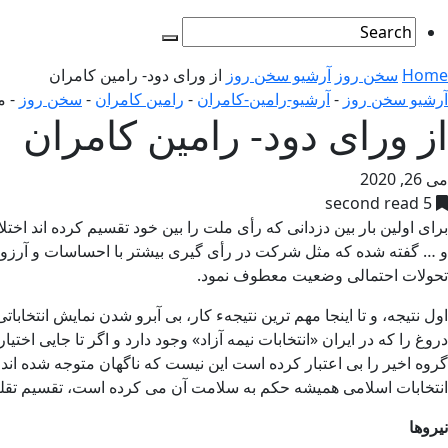
Home
سخن روز
آرشیو سخن روز
از ورای دود- رامین کامران
آرشیو سخن روز
-
آرشیو-رامین-کامران
-
رامین کامران
-
سخن روز
-
می 
از ورای دود- رامین کامران
می 26, 2020
5 second read
برای اولین بار بین دزدانی که رأی ملت را بین خود تقسیم کرده اند اختل
و … گفته شده که مثل شرکت در رأی گیری بیشتر با احساسات و آرزوهای 
تحولات احتمالی وضعیت معطوف نمود.
اول نتیجه، و تا اینجا مهم ترین نتیجهء کار، بی آبرو شدن نمایش انتخاب
دروغ را که در ایران «انتخابات نیمه آزاد» وجود دارد و اگر تا جایی
گروه اخیر را بی اعتبار کرده است این نیست که ناگهان متوجه شده ا
انتخابات اسلامی همیشه حکم به سلامت آن می کرده است، تقسیم تقلبی 
نیروها