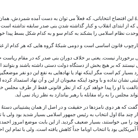
 فایدهٌ این افتضاح انتخاباتی، که فعلاً می توان به دست آمده شمردش،
ه از ابتدای انقلاب و کنار گذاشته شدن بنی صدر سابقه نداشته است 
وحدت نظام اسلامی را بشکند به کدام سو و به کدام شکل بسط پیدا خوا
ارچوب قانون اساسی است و دومی شبکهٌ گروه هایی که هر کدام از غنی
صی برخوردار نیست. یعنی بر خلاف دوران بنی صدر که در مقام ریاست
ند که بر هیچ بخش از دستگاه دولت دستی داشته باشند و بتوانند از این 
ار کم است مگر اینکه نهاد یا نهادهایی به نفع این دو نفر موضعگیری
تی نشان نداده و با وجود اینکه مغبونان از این و آن نهاد استمداد ک
با او را پیدا خواهد کرد که از نظر قانونی فقط از طرف مجلس خبرگ
مجلس را به راه مقابله با رهبر بیاندازد به نظر زیاد نمی آید.
 گفت که هر دوی نامزدها در حقیقت و در اصل از همان پشتیبانی دستهٌ
ند ماهٌ اول انتخاب به رئیس جمهور اسلامی بسیار شدید بود ولی با تش
 را می خواستند، بسیار ضعیف گردید. از این بابت موضع امروز احمدی
یکایی بود با انتخاب اوباما جداً کاهش یافته است. ولی با تمام این ا