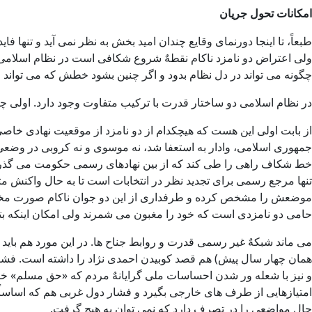
امکانات تحول جریان
طبعاً، تا اینجا دورنمای وقایع چندان امید بخش به نظر نمی آید و تنها
ولی اعتراض دو نامزد ناکام نقطهٌ شروع شکافی است در نظام اسلامی ک
چگونه می تواند در دل نظام بدود و اگر چنین بشود خطش که می تواند 
در نظام اسلامی دو ساختار قدرت با ترکیب متفاوت وجود دارد. اولی چ
از بابت اولی این هست که هیچکدام از دو نامزد از موقعیت نهادی خا
جمهوری اسلامی، وادار به استعفا شد، نه موسوی و نه کروبی در وضعی نیست
خط شکاف راهی را طی کند که از بین نهادهای رسمی حکومت می گذرد بسی
تنها مرجع رسمی برای تجدید نظر در انتخابات است تا به حال واکنش مثب
موضعش را مشخص کرده و طرفداری از این دو جوان ناکام صورت مخالفت 
حامی دو نامزدی است که خود را مغبون می شمرند ولی امکان اینکه بتواند 
می ماند شبکهٌ غیر رسمی قدرت و روابط جناح ها. در این مورد هم باید
همان چهار سال پیش) هم قصد کوبیدن احمدی نژاد را داشته است. فشار چ
و نیز با شعله ور شدن احساسات ملی گرایانهٌ مردم که «حق مسلم» خود
امتیازهایی از طرف های خارجی بگیرد و فشار دول غربی هم که اساساً آمر
حال مواضعی را در تصرف دارد که نمی توان به هیچ گرفت.