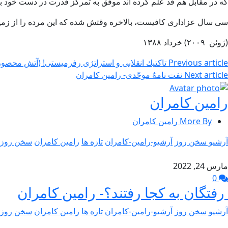
که در مقابل هم قد علم کرده اند موفق به تمرکز قدرت در دست خود بشو
سی سال عزاداری کافیست، بالاخره وقتش شده که این مرده را از زمین
(ژوئن ۲۰۰۹) خرداد ۱۳۸۸
Previous article
تاكتیك انقلابی و استراتژی رفرمیستی! (آتش محصور
Next article
نفت نامهٌ موحّدی- رامین کامران
رامین کامران
More By رامین کامران
آرشیو سخن روز
آرشیو-رامین-کامران
تازه ها
رامین کامران
سخن روز
مارس 24, 2022
0
رفتگان به کجا رفتند؟- رامین کامران
آرشیو سخن روز
آرشیو-رامین-کامران
تازه ها
رامین کامران
سخن روز