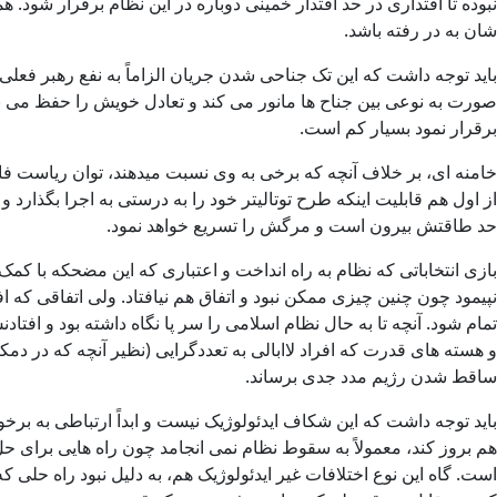
نبوده تا اقتداری در حد اقتدار خمینی دوباره در این نظام برقرار شود
شان به در رفته باشد.
باید توجه داشت که این تک جناحی شدن جریان الزاماً به نفع رهبر فعلی نخ
صورت به نوعی بین جناح ها مانور می کند و تعادل خویش را حفظ می نما
برقرار نمود بسیار کم است.
خامنه ای، بر خلاف آنچه که برخی به وی نسبت میدهند، توان ریاست فائقه
از اول هم قابلیت اینکه طرح توتالیتر خود را به درستی به اجرا بگذار
حد طاقتش بیرون است و مرگش را تسریع خواهد نمود.
بازی انتخاباتی که نظام به راه انداخت و اعتباری که این مضحکه با کمک 
نپیمود چون چنین چیزی ممکن نبود و اتفاق هم نیافتاد. ولی اتفاقی که ا
تمام شود. آنچه تا به حال نظام اسلامی را سر پا نگاه داشته بود و افتاد
و هسته های قدرت که افراد لاابالی به تعددگرایی (نظیر آنچه که در دم
ساقط شدن رژیم مدد جدی برساند.
باید توجه داشت که این شکاف ایدئولوژیک نیست و ابداً ارتباطی به 
هم بروز کند، معمولاً به سقوط نظام نمی انجامد چون راه هایی برای ح
است. گاه این نوع اختلافات غیر ایدئولوژیک هم، به دلیل نبود راه حلی 