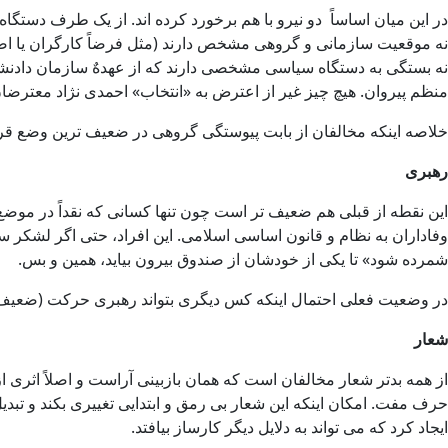
در این میان اساساً دو نیرو با هم برخورد کرده اند. از یک طرف دستگاه
نه موقعیت سازمانی و گروهی مشخص دارند (مثل فرضاً کارگران یا اصناف)
نه بستگی به دستگاه سیاسی مشخصی دارند که از عهدهٌ سازمان دادنش
منظم پیروان. هیچ چیز غیر از اعترض به «انتخاب» احمدی نژاد معترضان 
خلاصه اینکه مخالفان از بابت پیوستگی گروهی در ضعیف ترین وضع قرار
رهبری
این نقطه از قبلی هم ضعیف تر است چون تنها کسانی که نقداً در موضع
وفاداران به نظام و قانون اساسی اسلامی. این افراد، حتی اگر لشکر س
شمرده شود» تا یکی از خودشان از صندوق بیرون بیاید، همین و بس.
در وضعیت فعلی احتمال اینکه کس دیگری بتواند رهبری حرکت (ضعیف) م
شعار
از همه بدتر شعار مخالفان است که همان بازبینی آراست و اصلاً اثری 
حرف مفت. امکان اینکه این شعار بی رمق و ابتدایی تغییری بکند و تب
ایجاد کرد که می تواند به دلایل دیگر کارساز بیافتد.