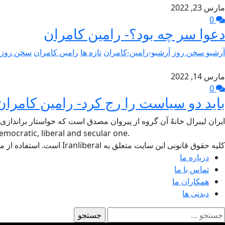
مارس 23, 2022
0
دعوا سر چه بود؟- رامین کامران
آرشیو سخن روز
آرشیو-رامین-کامران
تازه ها
رامین کامران
سخن روز
مارس 14, 2022
0
باید دو سیاست را رج کرد- رامین کامران
ایران لیبرال خانهٌ آن گروه از پیروان مصدق است که خواستار براندازی
mocratic, liberal and secular one.
کلیه حقوق قانونی این سایت متعلق به Iranliberal است. استفاده از مطالب سایت با ذکر منبع آزاد است.
درباره ما
تماس با ما
همکاران ما
دیدنی ها
ستجو