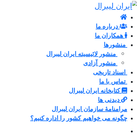
درباره ما
همکاران ما
منشورها
منشور لائیسیته ایران لیبرال
منشور آزادی
اسناد تاریخی
تماس با ما
کتابخانه ایران لیبرال
دیدنی ها
مرامنامۀ سازمان ایران لیبرال
چگونه می خواهیم کشور را اداره کنیم؟