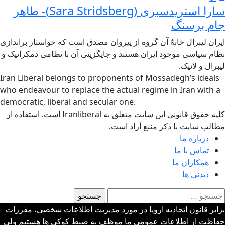
سارا استریدسبری (Sara Stridsberg)- طاهر
جام برسنگ
ایران لیبرال خانهٌ آن گروه از پیروان مصدق است که خواستار براندازی
نظام سیاسی موجود ایران هستند و جایگزینی آن با نظامی دمکراتیک و
لیبرال و لائیک.
Iran Liberal belongs to proponents of Mossadegh’s ideals
who endeavour to replace the actual regime in Iran with a
democratic, liberal and secular one.
کلیه حقوق قانونی این سایت متعلق به Iranliberal است. استفاده از
مطالب سایت با ذکر منبع آزاد است.
درباره ما
تماس با ما
همکاران ما
دیدنی ها
ستجو
رای:
برابر قانون اتحادیه اروپا در مورد مدیریت اطلاعات شخصی، مقررات
حفاظت از اطلاعات عمومی ما موظف به ضبط کوکی ها هستیم ولی