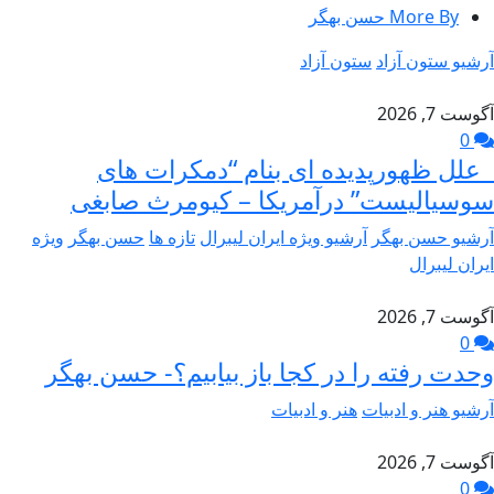
More By حسن بهگر
آرشیو ستون آزاد
ستون آزاد
آگوست 7, 2026
0
علل ظهورپدیده ای بنام “دمکرات های
سوسیالیست” درآمریکا – کیومرث صابغی
آرشیو حسن بهگر
آرشیو ویژه ایران لیبرال
تازه ها
حسن بهگر
ویژه
ایران لیبرال
آگوست 7, 2026
0
وحدت رفته را در کجا باز بیابیم؟- حسن بهگر
آرشیو هنر و ادبیات
هنر و ادبیات
آگوست 7, 2026
0