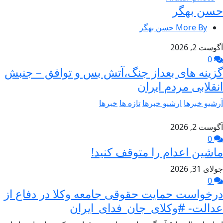
حسن بهگر
More By حسن بهگر
آگوست 2, 2026
0
گزینه های بعداز جنگ،آتش بس و توافق – جنبش
انقلابی مردم ایران
آرشیو خبرها
ارشیو خبرها
تازه ها
خبرها
آگوست 2, 2026
0
ماشین اعدام را متوقف کنید!
جولای 31, 2026
0
درخواست حمایت حقوقی جامعه وکلا در دفاع از
عدالت- #وکلای_جان_فدای_ایران