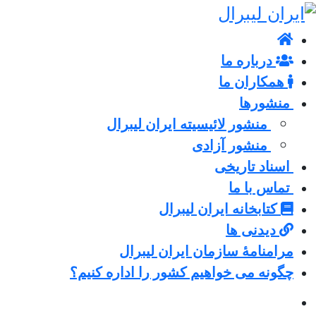
درباره ما
همکاران ما
منشورها
منشور لائیسیته ایران لیبرال
منشور آزادی
اسناد تاریخی
تماس با ما
کتابخانه ایران لیبرال
دیدنی ها
مرامنامۀ سازمان ایران لیبرال
چگونه می خواهیم کشور را اداره کنیم؟