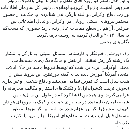
با این حال، سفر دو روزه آقای کاهل و دیدار با ایوان باکانوف، رئیس
سرویس امنیت، و ژنرال کی‌ریلو لودانوف، رئيس‌کل سازمان اطلاعات
وزارت دفاع اوکراین، و البته بازگرداندن شتابزده او، حکایت از حضور
مستمر نیروهای امنیتی اروپایی در اوکراین، و تبادل اطلاعاتی بین
طرفین، آن‌هم در سطح مقامات عالی‌رتبه دارد؛ حضوری که دست‌کم
به سال ۲۰۱۴ و الحاق کریمه به روسیه برمی‌گردد.
یگان‌های مخفی
زک دورفمَن، خبرنگار و کارشناس مسائل امنیتی، به تازگی با انتشار
یک رشته گزارش‌ تحقیقی از نقش و جایگاه یگان‌های شبه‌نظامی
مخفی اوکراینی پرده برداشت که توسط نیروهای سیا در خاک ایالات
متحده آمریکا آموزش دیده‌اند. به گفته دورفمَن، این نیروها بیش از
هفت سال است که تمرین نظامی می‌بینند و دفاع شخصی و تیراندازی،
(به‌ویژه تربیت تک‌تیراندازان) و تکنیک‌های استتار و مکالمه محرمانه را
فرا می‌گیرند. وی همچنین افشا کرد که در طول این سال‌ها، این
شبه‌نظامیان تعلیم‌دیده در سیا برای حمایت و کمک به نیروهای هوادار
کی‌یف به شرق اوکراین اعزام شده‌اند. البته این گزاش‌ها به طور
مستقل قابل تایید نیست اما مقام‌های آمریکا آنها را تایید یا تکذیب
نکرده‌اند.