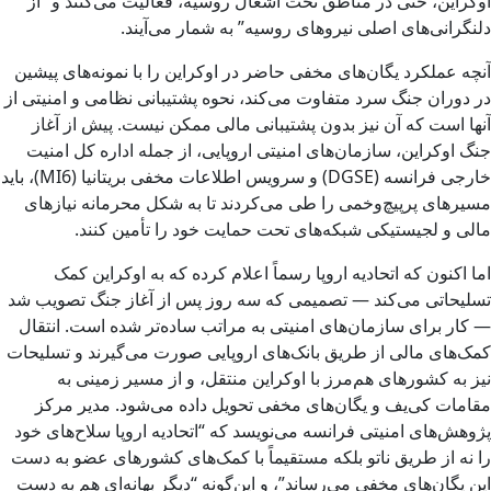
اوکراین، حتی در مناطق تحت اشغال روسیه، فعالیت می‌کنند و “از
دلنگرانی‌های اصلی نیروهای روسیه” به شمار می‌آیند.
آنچه عملکرد یگان‌های مخفی حاضر در اوکراین را با نمونه‌های پیشین
در دوران جنگ سرد متفاوت می‌کند، نحوه پشتیبانی نظامی و امنیتی از
آنها است که آن نیز بدون پشتیبانی مالی ممکن نیست. پیش از آغاز
جنگ اوکراین، سازمان‌های امنیتی اروپایی، از جمله اداره کل امنیت
خارجی فرانسه (DGSE) و سرویس اطلاعات مخفی بریتانیا (MI6)، باید
مسیرهای پرپیچ‌وخمی را طی می‌کردند تا به شکل محرمانه نیازهای
مالی و لجیستیکی شبکه‌های تحت حمایت خود را تأمین کنند.
اما اکنون که اتحادیه اروپا رسماً اعلام کرده که به اوکراین کمک‌
تسلیحاتی می‌کند — تصمیمی که سه روز پس از آغاز جنگ تصویب شد
— کار برای سازمان‌های امنیتی به مراتب ساده‌تر شده است. انتقال
کمک‌های مالی از طریق بانک‌های اروپایی صورت می‌گیرند و تسلیحات
نیز به کشورهای هم‌مرز با اوکراین منتقل، و از مسیر زمینی به
مقامات کی‌یف و یگان‌های مخفی تحویل داده می‌شود. مدیر مرکز
پژوهش‌های امنیتی فرانسه می‌نویسد که “اتحادیه اروپا سلاح‌های خود
را نه از طریق ناتو بلکه مستقیماً با کمک‌های کشورهای عضو به دست
این یگان‌های مخفی می‌رساند”، و این‌گونه “دیگر بهانه‌ای هم به دست