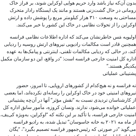
بدون آن‌که نیاز باشد وارد حریم هوایی اوکراین شوند، بر فراز خاک
رومانی در حال گشت‌زنی هستند و مانند یک ایستگاه رادار متحرک
مساحتی به وسعت ۳۱۰ هزار کیلومتر مربع را پوشش داده و ارتش
اوکراین را از تحولات نظامی در خاک این کشور با خبر می‌کنند.
اولیویه مَس خاطرنشان می‌کند که اداره اطلاعات نظامی فرانسه
همچنین قادر است مکالمات رادیویی نیروهای ارتش روسیه را ردیابی
کند، در حالی که ردیابی مکالمات تلفنی، اینترنتی و پیامک‌ها به عهده‌
اداره کل امنیت خارجی فرانسه است: “در واقع، این دو سازمان مکمل
یکدیگر هستند.”
پشتیبانی عملیاتی
نه فرانسه و نه هیچ‌کدام از کشورهای اروپایی، تا امروز، حضور
نیروهای امنیتی خود در خاک اوکراین را رسانه‌ای نکرده‌اند، اما بعضی
از کارشناسان تردیدی نسبت به “نقش مؤثر” آنها در آن‌چه پشتیباتی
عملیاتی خوانده می‌شود، ندارند. ونسان کروزه، مأمور سابق اداره کل
امنیت خارجی فرانسه، با تأکید بر این نکته که “اوکراین، به‌ویژه کی‌یف،
از ماه مه ۲۰۲۱ به خانه جاسوسان” تبدیل شده، به رادیو فرانسه
می‌گوید “در صورتی که رئیس‌جمهور فرانسه تصمیم بگیرد”، “یگان