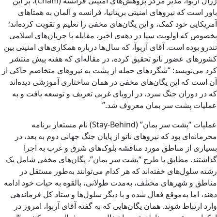
ژرال آربوآ، مدیر مرکز پژوهش‌های امنیتی فرانسه (Cnam)، بر این
باور است که نیروهای امنیتی بریتانیا، فرانسه و آلمان به همتاهای
آمریکایی خود کمک، و این یگان‌های مخفی را تعلیم و تقویت کرده‌اند؛
بخصوص که اولویت سیا در دهه‌ی اخیر، مقابله با جریان‌های اسلامی
تندرو بوده است. آقای آربوآ، که سال‌ها درباره همکاری‌های امنیتی بین
کشورهای عضور ناتو تحقیق کرده، در مقاله‌ای که هفته پیش منتشر
کرد می‌نویسد: “شگردهای حمله از پشت به نیروهای متخاصم حاکی از
آن است که این یگان‌های مخفی در همان ساختاری آموزشی دیده‌اند
که در دوران جنگ سرد، در اروپای غربی تعریف و توسعه یافت و به
عملیات پشت‌ سر بمان معروف شد.”
عملیات “پشت‌ سر بمان” (Stay-Behind) نام مستعار برنامه
محرمانه‌ای بود که نیروهای ناتو از پایان جنگ جهانی دوم به بعد، در
بسیاری از مناطق مورد مناقشه بلوک‌های شرق و غرب به اجرا
گذاشتند. مطابق با طرح “پشت سر بمان”، یگان‌های مخفی شامل یک
رشته سلول‌‌های خفته‌‌اند که هر کدام می‌توانند به‌طور مستقل در
مناطق و شهرهای مختلف، به‌مدت طولانی، بالقوه به حیات خود ادامه
دهند، اما به‌موقع فعال شده و با دیگر سلول‌ها و ستاد کل فرماندهی
وارد ارتباط شوند. همان یگان‌هایی که به گفته آقای آربوا، امروز در