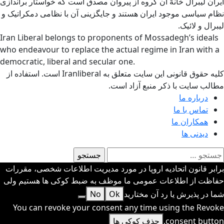
ایران لیبرال خانهٌ آن گروه از پیروان مصدق است که خواستار براندازی
نظام سیاسی موجود ایران هستند و جایگزینی آن با نظامی دمکراتیک و
لیبرال و لائیک.
Iran Liberal belongs to proponents of Mossadegh’s ideals
who endeavour to replace the actual regime in Iran with a
democratic, liberal and secular one.
کلیه حقوق قانونی این سایت متعلق به Iranliberal است. استفاده از
مطالب سایت با ذکر منبع آزاد است.
درباره ما
تماس با ما
همکاران ما
دیدنی ها
ستجو
رای:
برابر قانون اتحادیه اروپا در مورد مدیریت اطلاعات شخصی، مقررات
حفاظت از اطلاعات عمومی ما موظف به ضبط کوکی ها هستیم ولی
شما در پذیرش یا رد آن مختارید
Ok
No
You can revoke your consent any time using the Revoke
consent button.
حذف کوکی ها