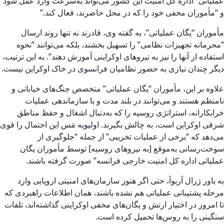
عملیاتی” اداره کل امنیت این کشور می‌تواند به‌سرعت وارد عمل شود
و “مأموران مخفی خود را که در محل حاضرند، فعال کند.”
مأموران “یگان عملیاتی”، به گفته وی، قادرند نه تنها روند ارسال
“محرمانه‌ تجهیزات نظامی” را تسهیل بخشند، بلکه می‌توانند “نحوه
استفاده از آنها را نیز به نیروهای اوکراینی آموزش دهند”. به این ترتیب،‌
دیگر چندان نیازی به حضور نظامیان فرانسوی در خاک اوکراین نیست.
علاوه بر این، ما‌ٔموران “یگان عملیاتی” متخصص جنگ‌های خیابانی و
نامنظم هستند و می‌توانند در بلند مدت و با سازماندهی عملیات
خرابکارانه، استراتژی روسیه را که به‌دنبال اشغال و حفظ مناطق
شرقی اوکراین است، به چالش بگیرند. اولیویه مَس این احتمال را قوی
می‌دهد که “برخی از عملیات تخریبی” از جمله “جلوگیری از
سوخت‌رسانی به‌موقع [به نیروهای روسیه] توسط مأموران یگان
عملیاتی اداره کل امنیت خارجی فرانسه” صورت گرفته باشند.
به باور ژرال آربوآ، حتی اگر هنوز سازمان‌های امنیتی اروپایی وارد
مرحله پشتیبانی عملیاتی هم نشده باشند، همان اطلاعات راهبردی که
تا امروز در اختیار ارتش و یگان‌های مخفی اوکراینی گذاشته‌اند، تلفات
سنگینی را به روس‌ها تحمیل کرده است.