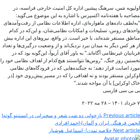
اولیویه مَس، سرهنگ پیشین اداره کل امنیت خارجی فرانسه، در
مصاحبه با هفته‌نامه اکسپرس با اشاره به این موضوع می‌گوید:
“به‌لطف داده‌های ماهواره‌ای، اداره اطلاعات نظامی از رفت‌وآمدهای
واحدهای روس، تسلیحات و امکانات نظامی‌شان، و این‌که در کدام
مناطق مستقر شده‌اند، با خبر است. در واقع، نیروهای این اداره بیش
از هر کس دیگر به میدان نبرد نزدیک‌اند و از وضعیت درگیری‌ها و تعداد
قربانیان غیرنظامی آگاه‌اند.” به باور آقای آربوآ، این‌گونه بود که در
نخستین روز جنگ، “روس‌ها نتوانستند هیچ‌کدام از اهداف نظامی خود را
مورد اصابت قرار دهند؛ نه جنگنده‌هایی که در فرودگاه‌های نظامی
اوکراین مستقر بودند و نه اهدافی را که در مسیر پیش‌روی خود [در
خاک اوکراین] با آن مواجه شدند.”
بی بی سی فارسی
۷ خرداد ۱۴۰۱ – ۲۸ مه ۲۰۲۲
Previous article
بازخوانی ده شب شعر و سخنرانی در انستیتو گوته(
انجمن فرهنگی ایران و آلمان)-احمد افرادی
Next article
خلاصه تمدن!- اسماعیل هوشیار