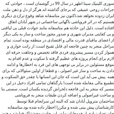
سوزی کلینیک سینا اطهر در سال 99 در گوشمان است ، حوادثی که
جراحات روحی عمیقی که برجای گذاشته اند هرگز از دل و ذهن ملت
ایران زدوده نخواهد شد
.
اکنون نیز متاسفانه شاهد وقوع تراژدی دیگری
هستیم که در اثر فروپاشی ناگهانی ساختمانی در شهر آبادان اتفاق
افتاده است. دلیل این حادثه هم متاسفانه مانند حوادث قبلی بی لیاقتی
و بی کفایتی مدیران شهری و صدور مجوز ساخت و ساز به یکی دیگر
از اعضای مافیای قدرت مالی و اقتصادی در منطقه بوده است. تمام
مراحل منجر به چنین فاجعه ای قابل تقبیح است: از رانت خواری و
هموار کردن مسیر پیشروی فردی فاقد تخصص و وجاهت حرفه ای
لازم برای انجام پروژه های عظیم گرفته تا سکوت و عدم اقدام به
موقع مسئولین در برابر بی توجهی های این فرد به اخطارها و ادامه
دادن به ساخت و ساز غیر اصولی ، و قطعا از اولین سئوالاتی که برای
همه پیش می آید این است که جان این انسانها با چقدر حق السکوت و
تطمیع مالی معامله شده است! بارگناهان تمامی افراد دخیل در این
مسیر که منجر به این فاجعه دلخراش گردیده یکسان است. سستی بنا
و ساخت غیراصولی و اضافه کردن طبقات منجر به فروپاشی
ساختمان متروپل آبادان شد که البته این سرانجام قبلا توسط
کارشناسان پیش بینی شده و مکررا اخطار داده شده بود.متاسفانه
جان تعداد زیادی از هموطنان ما در این حادث وحشتناک فدا شد و هنوز