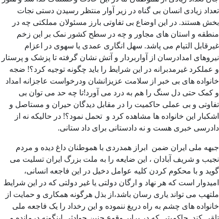
تعداد زیادی انسان بی گناه در زیر آوار منتظر رسیدن دستی نجات
بخش هستند. در این اوضاع بی تفاوتی بارز مسئولان مملکتی چه در
منطقه و استان های مجاور و چه در سطح کشور نمک بر این زخم
غیرقابل التیام می پاشد. سهل انگاری عمدی یا سهوی در اعزام
نیروهای امدادرسان از آواربردار و آتش نشان گرفته تا پزشک و پرستار
و عملکرد غیرمدبرانه در این شرایط را باید چگونه توجیه کرد؟! ضجه
خانواده های بی خبر از سلامت عزیزانشان ودرخواست عاجزانه امداد
و کمک حتی دل سنگ را هم به درد می آورد!تا چه حد می توان بی
تفاوتی و بی عملی حاکمیت را در مقابل دیدگان حیران و مستاصل و
اشکبار این خانواده ها مشاهده کرد و تحمل نمود؟! در حالیکه نه از
دادرسی خبری هست و نه دادستانی برای داد ستانی.
جبهه ملی ایران ضمن ابراز همدردی با هموطنان داغ دیده و مردم
نجیب و شریف آبادان ، این ضایعه را به ملت بزرگ ایران تسلیت می
گوید و با محکوم کردن کلیه عوامل دخیل در این فاجعه انسانی،
امیدوار است که هر نهاد و ارگان دولتی یا غیر دولتی که در این شرایط
ملتهب می تواند یاری رسان باشد،از بذل هرگونه همکاری و حمایت از
خانواده های چشم به راه دریغ ننموده و این رخداد را یک فاجعه ملی
تلقی کند. حاکمیتی که در برابر وقوع چنین حوادثی اینگونه درمانده و