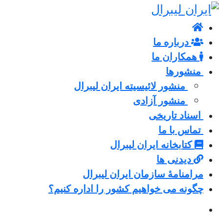
درباره ما
همکاران ما
منشورها
منشور لائیسیته ایران لیبرال
منشور آزادی
اسناد تاریخی
تماس با ما
کتابخانه ایران لیبرال
دیدنی ها
مرامنامۀ سازمان ایران لیبرال
چگونه می خواهیم کشور را اداره کنیم؟