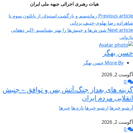
هیات رهبری اجرائی جبهه ملی ایران
Previous article
رمانتیسم و بازگشت استبداد، از ناپلئون سوم تا
شاهزاده رضا پهلوی-حنیف یزدانی
Next article
شورش‌ها و جنبش‌ها را بهتر بشناسیم -اکبر دهقانی
ناژوانی
حسن بهگر
More By حسن بهگر
آگوست 2, 2026
0
گزینه های بعداز جنگ،آتش بس و توافق – جنبش
انقلابی مردم ایران
آرشیو خبرها
ارشیو خبرها
تازه ها
خبرها
آگوست 2, 2026
0