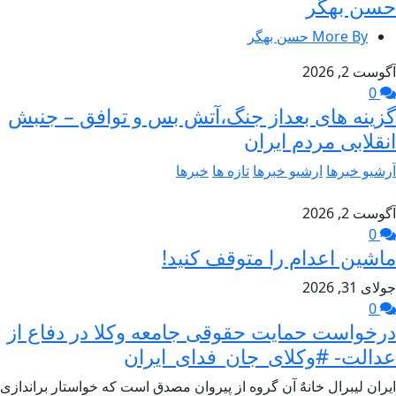
حسن بهگر
More By حسن بهگر
آگوست 2, 2026
0
گزینه های بعداز جنگ،آتش بس و توافق – جنبش
انقلابی مردم ایران
آرشیو خبرها
ارشیو خبرها
تازه ها
خبرها
آگوست 2, 2026
0
ماشین اعدام را متوقف کنید!
جولای 31, 2026
0
درخواست حمایت حقوقی جامعه وکلا در دفاع از
عدالت- #وکلای_جان_فدای_ایران
ایران لیبرال خانهٌ آن گروه از پیروان مصدق است که خواستار براندازی