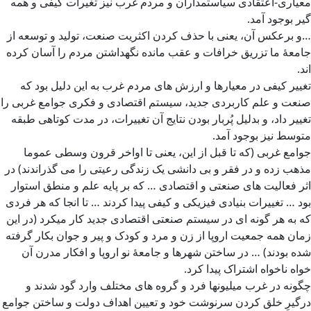
معیاری-اعتقادی سیاستمداران و مردم غرب نیز تغیرات کیفی و همه
گیر بوجود آمد.
…و برعکس آن، یعنی با حذف کردن اکثریت صنعت، تولید و توسعه از
جامعۀ ما تزریق خرافات و عقب مانده نگهداشتن مردم را آسان کرده
اند.
تغییر کیفی در معیارها و ارزش های مردم غرب به این دلیل بود که
صنعت و علم کاربردی جدید، سیستم اقتصادی و فکری جوامع غربی را
تغییر داد، و بدلیل پُربار بودن نتایج آن تغییرات، در مدت کوتاهی طبقه
متوسط نیز بوجود آمد.
جوامع غربی (که تا قبل از این، یعنی تا اواخر قرون وسطی عموما
مذهب زده و در فقر و بی دانشی یک زندگی رعیتی را می گذراندند) در
اثر فعالیت های صنعتی و اقتصادی … که بر پایه علم و منطق استوار
بود … تغییرات بنیادی فیزیکی و کیفی پیدا کردند … تا انجا که هر فردی
که به هر گونه ای در سیستم صنعتی اقتصادی جدید کار میکرد (در این
زمان همه جمعیت اروپا از زن و مرد و کودک و پیر و جوان بکار گرفته
شده بودند) … در ساختن شهرها و جامعۀ نو اروپا و افکار مدرن آن
خواه ناخواه اشتراک پیدا کرد.
چگونه در غرب میلیونها فرد و گروه های مختلف وارد گود شدند و
درگیرِ خلق کردن سرنوشت خود و تعیین اهداف دولت و ساختن جوامع