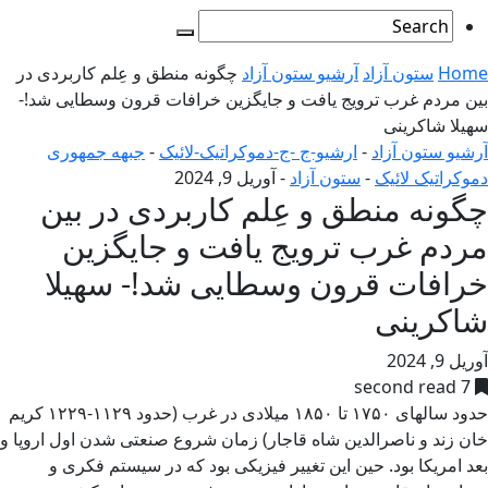
Home
ستون آزاد
آرشیو ستون آزاد
چگونه منطق و عِلم کاربردی در
بین مردم غرب ترویج یافت و جایگزین خرافات قرون وسطایی شد!-
سهیلا شاکرینی
آرشیو ستون آزاد
-
ارشیو-ج -ج-دموکراتیک-لائیک
-
جبهه جمهوری
دموکراتیک لائیک
-
ستون آزاد
-
آوریل 9, 2024
چگونه منطق و عِلم کاربردی در بین
مردم غرب ترویج یافت و جایگزین
خرافات قرون وسطایی شد!- سهیلا
شاکرینی
آوریل 9, 2024
7 second read
حدود سالهای ۱۷۵۰ تا ۱۸۵۰ میلادی در غرب (حدود ۱۱۲۹-۱۲۲۹ کریم
خان زند و ناصرالدین شاه قاجار) زمان شروع صنعتی شدن اول اروپا و
بعد امریکا بود. حین این تغییر فیزیکی بود که در سیستم فکری و