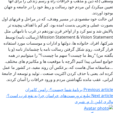
وسطی (که دین و مذهب و خرافات راه و رسم زندگی را برای آنها
تعیین میکرد)، این مردم خود رسالت و ربط خود را در جامعه و جهان
بوجود اوردند.
این حالت خود-مقصودی در مسیر وهدف، که در مراحل و قرنهای اول
بصورت عملی و تجربی بدست امده بود، کم کم با اهداف پیچیده تر
پالایش شد و نمو کرد و از اواخر قرن نوزدهم در غرب با نامهائی مثل
Mission Statement & Vision Statement (رسالت نامه) توسط
شرکتها، افراد، خانواده ها، دولتها و ادارات و موسسات مورد استفاده
قرار گرفت. روندِ شکل گرفتن رسالت نامه یا چشمانداز نامه (و یا
بگفته من) “ربط ما چیست؟ سهم ما چیست؟” را میتوانیم در همه
جوامع انسانی پیدا کنیم اگرچه با موقعیت ها و مکانیزم های مختلف.
…متاسفانه سال هاست که، برعکس آن روند مفید، در کشور ما عمل
کرده اند. یعنی با حذف کردن اکثریت صنعت ، تولید و توسعه از جامعۀ
ایرانی، عقب مانده نگهداشتن مردم و ورود خرافات را آسان کردند.
Previous article
برنامهٔ شما چیست؟- رامین کامران
Next article
تبلیغ تروریست‌های خراسان چرا به نفع غرب است؟-
والری ایلین -ا. م. شیری