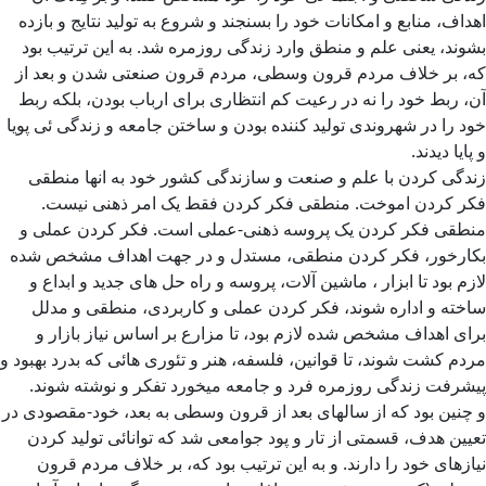
اهداف، منابع و امکانات خود را بسنجند و شروع به تولید نتایج و بازده
بشوند، یعنی علم و منطق وارد زندگی روزمره شد. به این ترتیب بود
که، بر خلاف مردم قرون وسطی، مردم قرون صنعتی شدن و بعد از
آن، ربط خود را نه در رعیت کم انتظاری برای ارباب بودن، بلکه ربط
خود را در شهروندی تولید کننده بودن و ساختن جامعه و زندگی ئی پویا
و پایا دیدند.
زندگی کردن با علم و صنعت و سازندگی کشور خود به انها منطقی
فکر کردن اموخت. منطقی فکر کردن فقط یک امر ذهنی نیست.
منطقی فکر کردن یک پروسه ذهنی-عملی است. فکر کردن عملی و
بکارخور، فکر کردن منطقی، مستدل و در جهت اهداف مشخص شده
لازم بود تا ابزار ، ماشین آلات، پروسه و راه حل های جدید و ابداع و
ساخته و اداره شوند، فکر کردن عملی و کاربردی، منطقی و مدلل
برای اهداف مشخص شده لازم بود، تا مزارع بر اساس نیاز بازار و
مردم کشت شوند، تا قوانین، فلسفه، هنر و تئوری هائی که بدرد بهبود و
پیشرفت زندگی روزمره فرد و جامعه میخورد تفکر و نوشته شوند.
و چنین بود که از سالهای بعد از قرون وسطی به بعد، خود-مقصودی در
تعیین هدف، قسمتی از تار و پود جوامعی شد که توانائی تولید کردن
نیازهای خود را دارند. و به این ترتیب بود که، بر خلاف مردم قرون