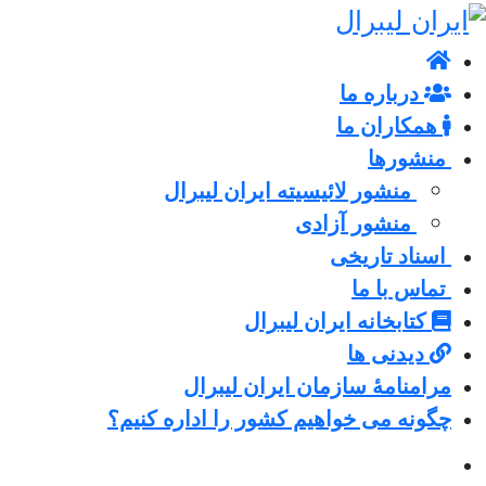
درباره ما
همکاران ما
منشورها
منشور لائیسیته ایران لیبرال
منشور آزادی
اسناد تاریخی
تماس با ما
کتابخانه ایران لیبرال
دیدنی ها
مرامنامۀ سازمان ایران لیبرال
چگونه می خواهیم کشور را اداره کنیم؟