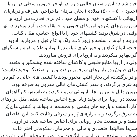
خود شدند؟ این داستان جالبی دارد. در اواخر قرون وسطی در اروپا
(حدود ۵۰۰ – ۱۵۰۰میلادی) تجار، مردان ماجراجو، اشراف و درباریان
اروپائی با کشتیهای قوی و مسلح خود دائم برای تجارت بین اروپا و
سرزمین های شرق، امریکای جنوبی و افریقا رفت و آمد میکردند. انها
وقتی در شرق بودند کشتیهای خود را با انواع اجناس، مثل، کتاب،
پارچه و لباس، اسلحه و زیورآلات، رنگ و عاج فیل و مروارید، ادویه
جات، انواع گیاهان و خوراکهای نایاب در اروپا، و طلا و نقره و سنگهای
گرانبها پر میکردند و به اروپا برای فروش میاوردند.
ولی در اروپا منابع طبیعی و کالاهای ساخته شده چشمگیر یا متعدد
برای فروش در بازارهای شرق پر برکت و پر از صنعتگر وجود نداشت؛
و در برگشت، این تجار اغلب مجبور بودند با کشتی های خالی یا کم بار
به شرق برگردند، و سفر کشتی های خالی مقرون به صرفه نبود.
بهمین دلیل به مرور تجار اروپائی شروع کردند به تاسیس کارگاههای
متعدد در اروپا، برای تولید زیاد انواع اجناس ساخته شده، مثل ابزارهای
کار، اسلحه و پارچه های پشمی، و مجسمه، تا بتوانند با کشتی های پُر
به شرق برگردند و با بازارهای پُر بار شرقی رقابت کنند. این تقاضای
ممتد و پر منفعت تجار اروپائی برای اجناس ساخته شده در اروپا،
شدیدا فعالیتها اقتصادی و مالی، و همزمان، شکوفائی اختراعات
صنعتی و تولیدی را در اروپا برانگیخت و در صنایع مختلف گسترش داد،