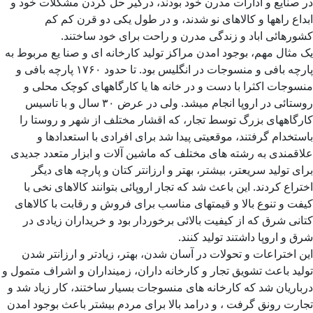
در صنایع و ادارات مدرن خود بودند، درگیر حل کردن مشکلات خود و
ابداع راهها و کالاهای نو شدند، و در طول یکی دو قرن کم کم
کشورهائی اباد و زندگی مدرن و راحت برای خود ساختند.
یک مثال مهم، بوجود امدن مراکز تولید کارخانه ای و صنا یع مربوط به
پارچه بافی و منسوجات در انگلیس بود. تا حدود ۱۷۶۰ پارچه بافی و
منسوجات اکثرا با دست و در خانه ها یا کارگاههای کوچک محلی و
روستائی در اروپا انجام میشد. ولی در عرض ۳۰ سال و با تاسیس
کارگاههای بزرگ توسط تجار، که اقشار مختلف از شهر و روستا را
باستخدام گرفتند، موقعیتی پیدا شد برای افرادی با استعدادها و
علاقمندی به رشته های مختلف که ماشین آلات و ابزار متعدد جدیدی
برای تولید سریعتر، بیشتر، بهتر و ارزانتر کتان و پارچه های دیگر
اختراع کردند. این باعث شد که تجار اروپائی بتوانند کالاهای نخی با
کیفت و تنوع بالا و قیمتهای مناسب برای فروش و رقابت با کالاهای
کتانی شرق که از کیفیت بالائی برخوردار بود و خریداران زیادی در
شرق و اروپا داشتند تولید کنند.
این اختراعات و تحولات در آسان شدن، بهتر، زیادتر و ارزانتر شدن
تولید باعث تشویق تجار و کارخانه داران، زمینداران و اشراف متمول و
درباریان شد که کارخانه های منسوجات بسیار ساختند، کار زیاد شد و
تجارت رونق گرفت ، و درامد بالا برای مردم بیشتر باعث بوجود امدن