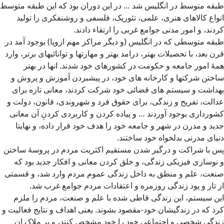
طبقه متوسط در انگلیس شد … در این دوران بود که این طبقه متوسط
انواع کالاهای هنری، علمی، تئوریک، فلسفی و روشنفکری را تولید
کردند، و امور مدنی جوامع غربی را ارتقاء دادند.
طبقه متوسطی که در انگلیس (و دیگر مراکز مهم اروپا) بوجود آمد در
قرن بعد، با تحصیلات بهتر، درامد بهتر و مهارتها و توانائیهای برتر، وارد
همۀ امور جامعه و حکومت در کشورهای خود شدند. انها در بهتر
ساختن شرکتها و کارخانه های خود، در پیشبردن آموزش و پروش و
بهداشت و سیستم های قضائی خود شرکت کردند، معانی تازه برای
عدالت، تفریح و زندگی، برای حقوق فرد و شهروندی، قانون، دولت و
کشورداری بوجود آوردند … و پیاده کردن و کاربردی کردنِ آن معانی
جدید و مدرن در شهر و جامعه خود را هدف خود قرار داده، و نهایتا
دنیای مدرنی بدلخواه خود ساختند.
پس با شراکت و درگیر شدن مستقیم اکثریت مردم در پروسۀ ساختن
و نوسازی فیزیکی زندگی، و خلق کردن معانی و افکار جدید بود که
صنعت، علم و منطق به داخل زندگی عموم مردم وارد شد، و قسمتی
از تار و پود زندگی روزمره و اعتقادات مردم جوامع غرب شد.
این سیستم، این زندگی قاطی شده با علم و صنعت، مردم را ملزم
کرد که در زندگیشان خود-مقصود بشوند. یعنی اهداف و نتایج فعالیت و
زندگی شخصی و اجتماعی خود را خود مشخص کنند، و بر مِلاک ان