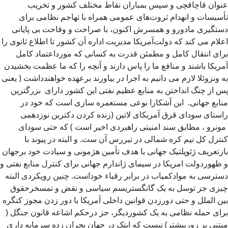
عنوان قاچاقچی و سپس بمباران نقاط مختلف کشور و تخریب
تأسیسات و انهدام ثروت‌های عمومی همراه با تهاجم نظامی برای
دستگیری مادورو و همسرش اکنون، با صراحت و وقاحت بی پایانی
اعلام می کند که دولت‌آمریکا مدیریت اداره آن کشور تا اطلاع ثانوی را
برای انتقال کامل و مطمئن قدرت به کسانی که مورداعتماد کامل
آمریکا باشند و منافع ما را پاس دارند و آنچه را که ما عظمت بخشیدن
به ونزوئلا لازم می دانیم به اجرا در بیاورند برعهده خواهندداشت ( یعنی
پس از چنگ انداختن به منابع عظیم نفتی این کشور دارای بزرگترین
منابع جهانی. این آشکارا نوعی مستعمره سازی است که خود در
راستای سودای قرق آمریکای لاتین (زنده کردن دکترین نوزدهمی
مونرو ، مطابق سند امنیتی راهبردی اخیر است ) که حتی سودای
کنترل کل نیم کره شمالی در تیررس آن ست. و البته در پیوند با
بازتعریف ژئوپلتیک جهانی با هدف تأمین هژمونی و سیادت خود برجهان
و ظهوردولت امریکا در سیمای ژاندارم جهانی برای کنترل منابع نفتی و
دسترسی به موادکمیاب در برابر رقباء خوداست. چنین رویکردی البته
چیزی جز توسل به یک گانگستریسم سیاسی و نقض و تمسخرحقوق
بین الملل و حتی دورزدن قوانین داخلی آمریکا با دور زدن مجوز کنگره
برای حمله نظامی به یک کشوردیگر، جز درحکم اشاعه قانون جنگل (
مبتنی بر زوربیشتر) نیست که اینک در جهان بحران زده سرمایه داری