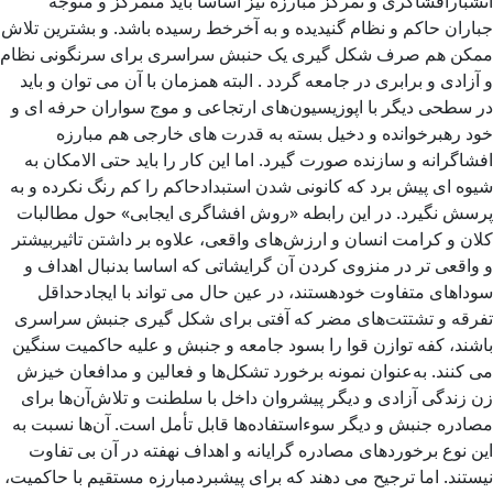
آتشبارافشاگری و تمرکز مبارزه نیز اساسا باید متمرکز و متوجه
جباران حاکم و نظام گنیدیده و به آخرخط رسیده باشد. و بشترین تلاش
ممکن هم صرف شکل گیری یک حنبش سراسری برای سرنگونی نظام
و آزادی و برابری در جامعه گردد . البته همزمان با آن می توان و باید
در سطحی دیگر با اپوزیسیون‌‌‌های ارتجاعی و موج سواران حرفه ای و
خود رهبرخوانده و دخیل بسته به قدرت‌ های خارجی هم مبارزه
افشاگرانه و سازنده صورت گیرد. اما این کار را باید حتی الامکان به
شیوه ای پیش برد که کانونی شدن استبدادحاکم را کم رنگ نکرده و به
پرسش نگیرد. در این رابطه «روش افشاگری ایجابی» حول مطالبات
کلان و کرامت انسان و ارزش‌های واقعی، علاوه بر داشتن تاثیربیشتر
و واقعی تر در منزوی کردن آن گرایشاتی که اساسا بدنبال اهداف و
سوداهای متفاوت خودهستند، در عین حال می تواند با ایجادحداقل
تفرقه و تشتتت‌های مضر که آفتی برای شکل گیری جنبش سراسری
باشند، کفه توازن قوا را بسود جامعه و جنبش و علیه حاکمیت سنگین
می کنند. به‌عنوان نمونه برخورد تشکل‌ها و فعالین و مدافعان خیزش
زن زندگی آزادی و دیگر پیشروان داخل با سلطنت و تلاش‌‌آن‌ها برای
مصادره جنبش و دیگر سوء‌استفاده‌‌‌ها قابل تأمل است. آن‌ها نسبت به
این نوع برخوردهای مصادره گرایانه و اهداف نهفته در آن بی تفاوت
نیستند. اما ترجیح می دهند که برای پیشبردمبارزه مستقیم با حاکمیت،