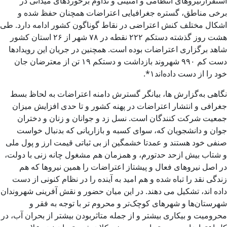
استقرارنیروهای انتظامی و امنیتی و تداوم برخوردهای میدانی در
برخی مناطق، گستره جغرافیایی اعتراضات همچنان حفظ شده و
اشکال مختلف کنش اعتراضی در نقاط گوناگون کشور ادامه دارد. طی
هشت روز گذشته دستکم ۲۲۲ نقطه در ۷۸ شهر از ۲۶ استان کشور
شاهد برگزاری اعتراضات بوده است. همچنین در جریان این رویدادها
دست کم ۹۹۰ شهروند بازداشت و دستکم ۱۹ تن از معترضان جان
خود را از دست داده‌اند۱*.
نگاهی به‌گزارش ها، بیانگر گسترش دامنه اعتراضات به لحاظ بسط
جغرافی و انتشار اعتراضات در پهنه کشور و تا حدی افزایش میزان
جمعیت شرکت کنندگان است. نسل زد و جوانان و زنان و دختران
جوان و دانشجویان که، سوای کسبه و بازاریانی که بدنبال خواست
صنفی خود هستند و عمدتا خشمگین از بی ثباتی قیمت ارز و پول ملی
و شتاب بیش ازحد حدتورم، و همزمان هم مشغول چانه زنی با دولت،
در اصل نیروهای فعال و پیشتاز اعتراضات را همین نیروها که هم
زندگی نقد را تباه شده و هم امید به آینده را در نظام کنونی از دست
داده اند، تشکیل می دهند. در این میان حضور و نقش آفرینی شهروندان
شهرستان‌ها و شهرهای کوچک‌تر و محروم تر با توجه به فقر و
محرومیت و بیکاری بیشتر و از جمله متاثربودن بیشتر از بحران آب، در