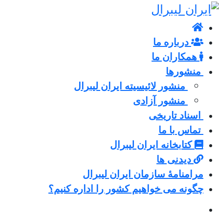
درباره ما
همکاران ما
منشورها
منشور لائیسیته ایران لیبرال
منشور آزادی
اسناد تاریخی
تماس با ما
کتابخانه ایران لیبرال
دیدنی ها
مرامنامۀ سازمان ایران لیبرال
چگونه می خواهیم کشور را اداره کنیم؟