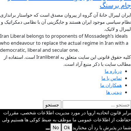
جام برسنگ
ایران لیبرال خانهٌ آن گروه از پیروان مصدق است که خواستار براندازی
نظام سیاسی موجود ایران هستند و جایگزینی آن با نظامی دمکراتیک و
لیبرال و لائیک.
Iran Liberal belongs to proponents of Mossadegh’s ideals
who endeavour to replace the actual regime in Iran with a
democratic, liberal and secular one.
کلیه حقوق قانونی این سایت متعلق به Iranliberal است. استفاده از
مطالب سایت با ذکر منبع آزاد است.
درباره ما
تماس با ما
همکاران ما
دیدنی ها
ستجو
رای:
برابر قانون اتحادیه اروپا در مورد مدیریت اطلاعات شخصی، مقررات
حفاظت از اطلاعات عمومی ما موظف به ضبط کوکی ها هستیم ولی
شما در پذیرش یا رد آن مختارید
Ok
No