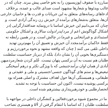
مبارزه با صفوف اپوزیسیون را به نحو خاصی پیش ببرند. چنان که در
غالب ویدئوها و شعارها مشهود است صدای غالب و عمده، برخلاف
ادعاهای رسانه‌های متعلق به این جریانات و قدرت ها و حامیان خارجی
آن‌ها، متعلق به‌شعارهای برآمده از خیزش زن زندگی آزادی است. و
چنان که می‌دانیم این خیزش اساسا با درونمایه ضداقتدارگرایی (در
اشکال گوناگونش اعم از مرد/پدر/دولت سالاری و اشکال حکومتی
استبدادی و غیرانتخابی و غیره) در چالش است. و در همین رابطه نه
فقط حاکمان برآمدمجدد آن خیزش و تعمیق آن را مهم‌ترین تهدید
داخلی تلقی می کنند ( چنان که واقعه مشهد و نحوه برخوردرژیم و
دستگیری‌ها بخوبی آن را نشان داد)، بلکه از دیرباز حساسیت سلطنت
طلبان هم نسبت به آن برکسی پنهان نیست. عًلم کردن شعارمردمیهن
آبادی از همان اوان برآمدجنبشی که با ویژگی تکثر و درهم آمیختگی
تبعیض‌ها و ستم های گوناگون جنسی/جنسیتی و ملی و عقیدتی و
طبقاتی، و همبستگی آن‌ها حول اهداف مشترک و اصلی همراه بود
برکسی پوشیده نیست. اکنون این حساسیت با توجه به تشدید
انحصارطلبی و خودرهبرپنداری بیشترهم شده است.
ما در مجموع شیوه برخوردفعالین و کنشگران داخلی در مواجهه با
سلطنت طلبان ( که اساسا با انتقام گرفتن از ۵۷ُ و هیستری تصاحب