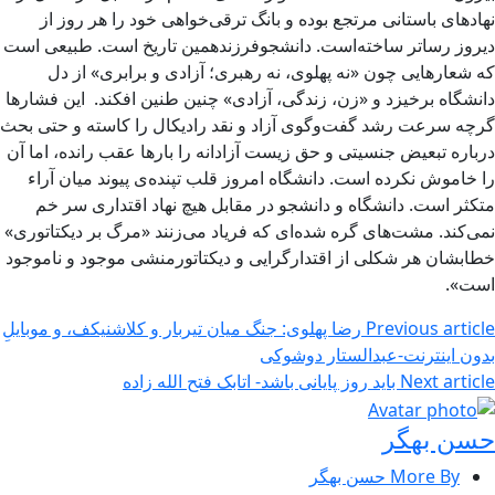
نهادهای باستانی مرتجع بوده و بانگ ترقی‌خواهی خود را هر روز از
دیروز رساتر ساخته‌است. دانشجوفرزندهمین تاریخ است. طبیعی است
که شعارهایی چون «نه پهلوی، نه رهبری؛ آزادی و برابری» از دل
دانشگاه برخیزد و «زن، زندگی، آزادی» چنین طنین افکند. این فشارها
گرچه سرعت رشد گفت‌وگوی آزاد و نقد رادیکال را کاسته و حتی بحث
درباره تبعیض جنسیتی و حق زیست آزادانه را بارها عقب رانده، اما آن
را خاموش نکرده است. دانشگاه امروز قلب تپنده‌ی پیوند میان آراء
متکثر است. دانشگاه و دانشجو در مقابل هیچ نهاد اقتداری سر خم
نمی‌کند. مشت‌های گره شده‌ای که فریاد می‌زنند «مرگ بر دیکتاتوری»
خطابشان هر شکلی از اقتدارگرایی و دیکتاتورمنشی موجود و ناموجود
است».
Previous article
رضا پهلوی: جنگ میان تیربار و کلاشنیکف، و موبایلِ
بدون اینترنت-عبدالستار دوشوکی
Next article
باید روز پایانی باشد- اتابک فتح الله زاده
حسن بهگر
More By حسن بهگر