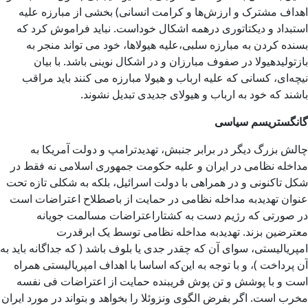
اهداف مشترک و ارزش‌ها و کرامت انسانی) بخشی از مبارزه علیه
استبداد و دیکتاتوری درهمه اشکال خوداست. نباید فراموش کرد که
بسنده کردن به مبارزه سلبی،علیه هیولاها، خود می تواند منجر به
بازتولیدهیولا در صفوف مبارزان و در اشکال نوینی باشد. با بیان
نیچه‌ای، کسانی که علیه ارباب و هیولا مبارزه می کنند باید مراقب
باشند که خود به ارباب و هیولای جدیدی تبدیل نشوند.
گانگستریسم سیاسی
چالش بزرگ دیگر در برابر جنبش، تهدیدترامپ و دولت آمریکا به
مداخله نظامی در ایران و علیه حکومت جمهوری اسلامی نه فقط در
شکل تاکنونی و در همراهی با دولت اسرائیل، بلکه به شکلی تازه تحت
عنوان تهدیدبه مداخله نظامی در حمایت از باصطلاح اعتراضات است
در صورتی که رژیم دست به کشتاراعتراضات مسالمت جویانه
معترضین بزند. تهدیدبه مداخله نظامی توسط یک ابرقدرت
امپریالیستی، سوای آن که چقدر جدی یا بلوف باشد ( که جداگانه باید به
آن پرداخت )، و با توجه به این‌که اساسا با اهداف امپریالیستی همراه
است و با پوشش و تن پوش فریبنده حمایت از اعتراضات فی نفسه
مخرب است. اگر بفرض الگوی ونزوئلا را بخواهد و بتواند در مورد ایران