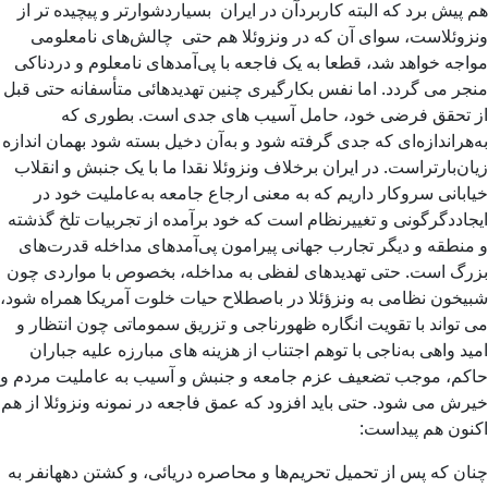
هم پیش برد که البته کاربردآن در ایران بسیاردشوارتر و پیچیده تر از
ونزوئلاست، سوای آن که در ونزوئلا هم حتی چالش‌های نامعلومی
مواجه خواهد شد، قطعا به یک فاجعه با پی‌آمدهای نامعلوم و دردناکی
منجر می گردد. اما نفس بکارگیری چنین تهدیدهائی متأسفانه حتی قبل
از تحقق فرضی خود، حامل آسیب های جدی است. بطوری که
به‌هراندازه‌ای که جدی گرفته شود و به‌آن دخیل بسته شود بهمان اندازه
زیان‌بارتراست. در ایران برخلاف ونزوئلا نقدا ما با یک جنبش و انقلاب
خیابانی سروکار داریم که به معنی ارجاع جامعه به‌عاملیت خود در
ایجاددگرگونی و تغییرنظام است که خود برآمده از تجربیات تلخ گذشته
و منطقه و دیگر تجارب جهانی پیرامون پی‌آمدهای مداخله قدرت‌های
بزرگ است. حتی تهدیدهای لفظی به مداخله، بخصوص با مواردی چون
شبیخون نظامی به ونزؤئلا در باصطلاح حیات خلوت آمریکا همراه شود،
می تواند با تقویت انگاره ظهورناجی و تزریق سموماتی چون انتظار و
امید واهی به‌ناجی با توهم اجتناب از هزینه های مبارزه علیه جباران
حاکم، موجب تضعیف عزم جامعه و جنبش و آسیب به عاملیت مردم و
خیرش می شود. حتی باید افزود که عمق فاجعه در نمونه ونزوئلا از هم
اکنون هم پیداست:
چنان که پس از تحمیل تحریم‌ها و محاصره دریائی، و کشتن دههانفر به