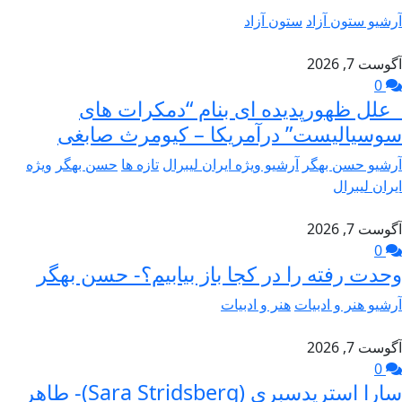
آرشیو ستون آزاد
ستون آزاد
آگوست 7, 2026
0
علل ظهورپدیده ای بنام “دمکرات های
سوسیالیست” درآمریکا – کیومرث صابغی
آرشیو حسن بهگر
آرشیو ویژه ایران لیبرال
تازه ها
حسن بهگر
ویژه
ایران لیبرال
آگوست 7, 2026
0
وحدت رفته را در کجا باز بیابیم؟- حسن بهگر
آرشیو هنر و ادبیات
هنر و ادبیات
آگوست 7, 2026
0
سارا استریدسبری (Sara Stridsberg)- طاهر