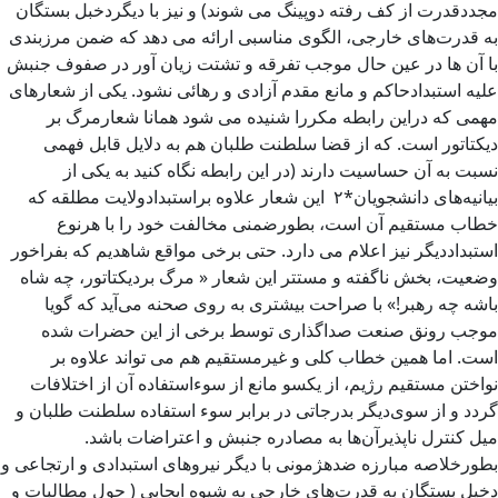
مجددقدرت از کف رفته دوپینگ می شوند) و نیز با دیگردخبل بستگان
به قدرت‌های خارجی، الگوی مناسبی ارائه می دهد که ضمن مرزبندی
با آن ها در عین حال موجب تفرقه و تشتت زیان آور در صفوف جنبش
علیه استبدادحاکم و مانع مقدم آزادی و رهائی نشود. یکی از شعارهای
مهمی که دراین رابطه مکررا شنیده می شود همانا شعارمرگ بر
دیکتاتور است. که از قضا سلطنت طلبان هم به دلایل قابل فهمی
نسبت به آن حساسیت دارند (در این رابطه نگاه کنید به یکی از
بیانیه‌های دانشجویان*۲ این شعار علاوه براستبدادولایت مطلقه که
خطاب مستقیم آن است، بطورضمنی مخالفت خود را با هرنوع
استبداددیگر نیز اعلام می دارد. حتی برخی مواقع شاهدیم که بفراخور
وضعیت، بخش ناگفته و مستتر این شعار « مرگ بردیکتاتور، چه شاه
باشه چه رهبر!» با صراحت بیشتری به روی صحنه می‌آید که گویا
موجب رونق صنعت صداگذاری توسط برخی از این حضرات شده
است. اما همین خطاب کلی و غیرمستقیم هم می تواند علاوه بر
نواختن مستقیم رژیم، از یکسو مانع از سو‌ءاستفاده ‌آن از اختلافات
گردد و از سوی‌دیگر بدرجاتی در برابر سوء استفاده سلطنت طلبان و
میل کنترل ناپذیرآن‌ها به مصادره جنبش و اعتراضات باشد.
بطورخلاصه مبارزه ضدهژمونی با دیگر نیروهای استبدادی و ارتجاعی و
دخیل بستگان به قدرت‌های خارجی به شیوه ایجابی ( حول مطالبات و