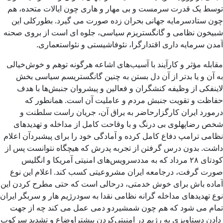
توسط یک قدرت سرمست و بی مهار و هاری چون ایالات متحده، هم
چون ستادسرمایه جهانی بحران زده صورت می گیرد. بطورکلی این
شبیخون نظامی و گانگستریزم سیاسی، جلوه ای است از بروی صحنه
آمدن سرمایه داری اقتدارگرا، نئوفاشیستی و نئواستعماری.
مقابله مؤثر و کارآیند با آسیب‌های اشاعه هرگونه توهم و خوش‌خیالی
به آن و یا بدتر از آن دل بستن به چنین گانگستریسم سیاسی بخش
لاینفکی از وظیفه کنشگران و فعالین و پیشروان جنبش‌ها با هدف
حفاظت و تقویت جنبش مردم و عاملیت آن است. همانطور که
درمورد ایران کارگزارحاضر به یراق آن، جریان راست سلطنت و
شخص رضاپهلوی بی درنگ و با وقاحت کامل از مداخله و تهدیدهای
نظامی ترامپ دفاع کامل کرده و آمادگی خود را برای پیشبردآن اعلام
داشت. بدون درس گرفتن از تجربه پدرش که هیچگاه نتوانست پس از
کودتای ۲۸ مرداد که به مددسرویس‌های امنیتی آمریکا و انگلیس
صورت گرفت، درجامعه ایران مشروعیتی کسب کند. اعلام این نوع
آماده باش برای خوش خدمتی، درحالی است که حتی مطرح کردن این
نوع تهدیدهای مداخله گرانه نظامی نقدا به سودرژیم هار و سربگر ایران
تمام می شود که هم چون شمشیردو دمی عمل می کند چه از جهت
دادن دستاویزی به رژیم در امنیتی‌کردن بیشتراوضاع و تشدید سرکوب‌