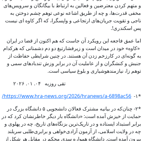
و متهم کردن معترضین و فعالین به ارتباط با بیگانگان و سرویس‌های
مخفی قدرت‌ها، و چه از طریق اشاعه نوعی توهم چشم دوختن به
ناجی و تقویت جریان‌های ارتجاعی و واپسگرا، که اگر کاوه ای نیست
پس اسکندری!.
اما عمق فاجعه این رویکرد آن جاست که هم اکنون از قضا در ایران
«کاوه» خود در میدان است و زیرفشارتیغ دو دم دشمنانی که هرکدام
به گونه‌ای در کارزخم زدن آن هستند. در چنین شرایطی حفاظت از
جنبش و کنشگران و از عاملیت آن در برابر وزش تند‌بادهای سمی و
توهم زا، نیازمندهوشیاری و بلوغ سیاسی است.
تقی روزبه ۰۴. ۰۱. ۲۰۲۶
https://www.hra-news.org/2026/hranews/a-6898ac56/
*۱-
*۲- چنان‌که در بیانیه مشترک فعالان دانشجویی ۵ دانشگاه بزرگ در
حمایت از خیزش آمده است: «دانشگاه بار دیگر خاطرنشان کرد که در
برابر استبداد ایستاده و در تاریک‌ترین بزنگاه‌های تاریخ، چه در پهلوی و
چه در ولایت اسلامی، از آزمون آزادی‌خواهی و برابری‌طلبی سربلند
بیرون آمده است. دانشگاه همواره سدی محکم در مقابل هر شکل از