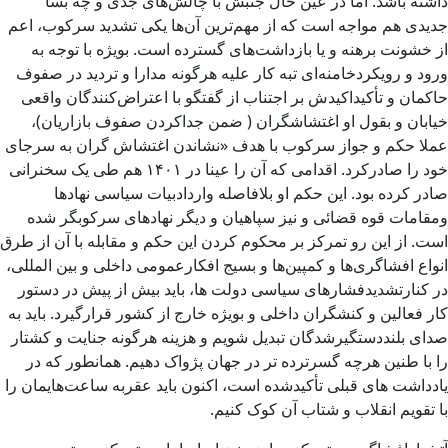
داشته باشد. اما در عین حال جنبش با چالش‌های جدی و چه بسا
جدیدی هم مواجه است که از مهم‌ترین آن‌ها یکی تشدید سرکوب، اعم
از خشونت برهنه و یا بازداشت‌های گسترده است. بویژه با توجه به
ورود و رویکردخامنه‌ای تبه کار علیه هرگونه مدارا و تردید در صفوف
حاکمان و تأکیداکیدش بر اجتناب از گفتگو با اعتراض‌کنندگان واقعی
خیابان و بقول او اغتشاشگران ( ضمن جداکردن صفوف بازاریان)،
عملا حکم و جواز سرکوب با هدف «نشاندن اغتشاش گران به سرجای
خود را صادرکرد. اقدامی که آن را عینا در ۱۴۰۱ هم طی یک سخنرانی
صادر کرده بود. این حکم او بلافاصله واردادبیات سیاسی نهادها
ومقامات قوه قضائی و نیز سپاهیان و دیگر نهادهای سرکوبگر شده
است. از این رو تمرکز بر محکوم کردن این حکم و مقابله با آن از طرق
انواع افشاگری‌ها و کمپین‌ها و بسیج افکارعمومی داخلی و بین المللی،
در کنارتشدیدفشارهای سیاسی دولت ها، باید بیش از پیش‌ در دستور
کار فعالین و کنشگران داخلی و بویژه خارج از کشور قرارگیرد. باید به
صدای بلنددستگیرشدگان تبدیل شویم و هزینه هرگونه جنایت و کشتار
را با طنین هرچه گسرترده تر در جهان پژواک دهیم. همانطور که در
یادداشت های قبلی تأکیدشده است، اکنون باید عقربه ساعت‌‌هایمان را
با تقویم انقلاب و شتاب آن کوک کنیم.