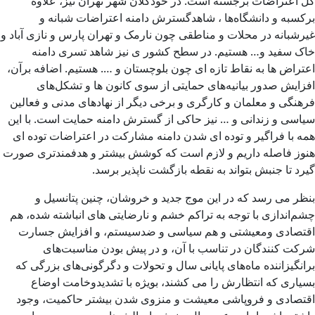
کل اعتراضات برجسته است. در خودکلان شهر تهران نیز، علاوه
برکسبه و دانشگا‌‌ه‌ها ، شاهدگسترش دامنه اعتراضات شبانه و
غیرشبانه در محلات و مناطقی چون نارمک و تهران پارس و نازی آباد و
خاک سفید و… هستیم. در سطح کشور ی نیز شاهد تسری ‌دامنه
اعتراض ها به نقاط تازه ای چون بلوچستان و …. هستیم. اضافه برآن،
افزایش صدور بیانیه‌های حمایتی از سوی کانون ها و تشکل‌های
فرهنگی و معلمان و کارگری و برخی دیگر از نهادهای مدنی و فعالین
سیاسی و زندانی و … نیز حاکی از گسترش دامنه حمایت است. با این
همه با فراگیر و توده ای شدن دامنه مشارکت در اعتراضات توده ای
هنوز فاصله داریم و لازم است که کوشش بیشتر و هدفمندتری صورت
گیرد تا جنبش بتواند به نقطه بازگشت ناپذیر برسد.
بنظر می رسد که در این موج جدید و خروشان، چنین پتانسیل و
چشم‌اندازی با توجه به تراکم خشم و نارضایتی های انباشته شده، هم
اقتصادی ومعیشتی و هم سیاسی و ضدسیستم، و افزایش جسارت
شرکت کنندگان در تناسب با آن، و در پیش بودن مناسبت‌های
برانگیزاننده ماه‌‌های پایانی سال و تحولات و دگرگونی‌های بزرگی که
بسیاری که انتظارش را می کشند، بویژه با تشدیدوخامت اوضاع
اقتصادی و فروپاشی معیشت و منزوی شدن بیشتر حاکمیت، وجود