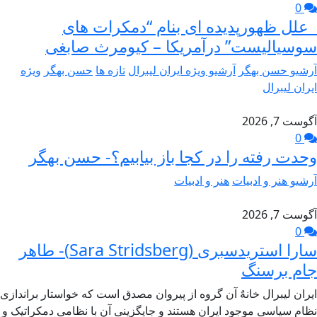
0
علل ظهورپدیده ای بنام “دمکرات های
سوسیالیست” درآمریکا – کیومرث صابغی
آرشیو حسن بهگر
آرشیو ویژه ایران لیبرال
تازه ها
حسن بهگر
ویژه
ایران لیبرال
آگوست 7, 2026
0
وحدت رفته را در کجا باز بیابیم؟- حسن بهگر
آرشیو هنر و ادبیات
هنر و ادبیات
آگوست 7, 2026
0
سارا استریدسبری (Sara Stridsberg)- طاهر
جام برسنگ
ایران لیبرال خانهٌ آن گروه از پیروان مصدق است که خواستار براندازی
نظام سیاسی موجود ایران هستند و جایگزینی آن با نظامی دمکراتیک و