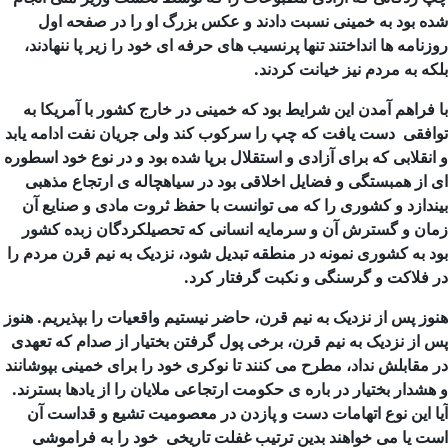
شده بود به خمینی نسبت دادند و عکس بزرگ او را در صفحه اول
روزنامه ها انداختند تنها پرنسیب های حرفه ای خود را زیر پا ننهادند،
بلکه به مردم نیز خیانت کردند.
با فراهم آمدن این شرایط بود که خمینی در خارج کشور با آمریکا به
توافقی دست یافت که چپ را سرکوب کند ولی جریان نفت ادامه یابد
و انقلابی که برای آزادی و استقلال برپا شده بود و در نوع خود اسطوره
ای از همبستگی و فضایل اخلاقی بود در سیاهچاله ی ارتجاع مذهبی
بیندازد و کشوری را که می توانست با حفظ ثروت مادی و صنایع آن
زمان و گسترش آن و سرمایه انسانی که تحصیلکردگان زبده کشور
بود به کشوری نمونه در منطقه تبدیل شود، نزدیک به نیم قرن مردم را
در فلاکت و گرسنگی و نکبت گرفتار کرد.
هنوز پس از نزدیک به نیم قرن، حاضر نیستیم واقعیات را بپذیریم. هنوز
پس از نزدیک به نیم قرن، برخی پول گرفتن بختیار از صدام که تعهدی
در مقابلش نداد، مطرح می
کنند تا نوکری خود را برای خمینی بپوشانند
و هشدار بختیار در باره ی حکومت ارتجاعی ملایان را از یادها بسترند.
آیا این نوع اتهامات دست و پازدن در معصومیت تشیع و قداست آن
است یا می خواهند بدین ترتیب غفلت تاریخی خود را به فراموشی