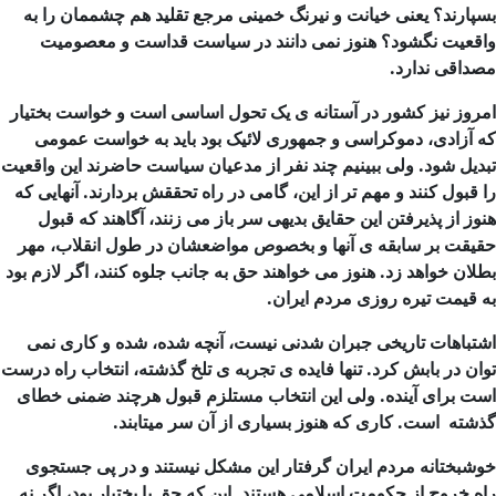
بسپارند؟ یعنی خیانت و نیرنگ خمینی مرجع تقلید هم چشممان را به
واقعیت نگشود؟ هنوز نمی دانند در سیاست قداست و معصومیت
مصداقی ندارد.
امروز نیز کشور در آستانه ی یک تحول اساسی است و خواست بختیار
که آزادی،
دموکراسی و جمهوری لائیک بود باید به خواست عمومی
تبدیل شود. ولی ببینیم چند نفر از مدعیان سیاست حاضرند این واقعیت
را قبول کنند و مهم
تر از این، گامی در راه تحققش بردارند. آنهایی که
هنوز از پذیرفتن این حقایق بدیهی سر باز می
زنند، آگاهند که قبول
حقیقت بر سابقه ی آنها و بخصوص مواضعشان در طول انقلاب، مهر
بطلان خواهد زد. هنوز می
خواهند حق به جانب جلوه کنند، اگر لازم بود
به قیمت تیره روزی مردم ایران.
اشتباهات تاریخی جبران شدنی نیست، آنچه شده، شده و کاری نمی
توان در بابش کرد. تنها فایده ی تجربه ی تلخ گذشته، انتخاب راه درست
است برای آینده. ولی این انتخاب مستلزم قبول هرچند ضمنی خطای
گذشته است. کاری که هنوز بسیاری از آن سر میتابند.
خوشبختانه مردم ایران گرفتار این مشکل نیستند و در پی جستجوی
راه خروج از حکومت اسلامی هستند. این که حق با بختیار بود، اگر نه