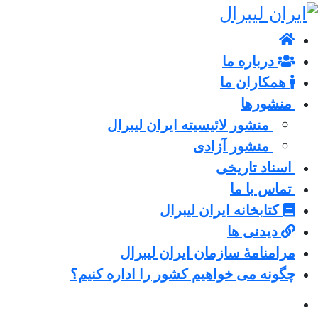
درباره ما
همکاران ما
منشورها
منشور لائیسیته ایران لیبرال
منشور آزادی
اسناد تاریخی
تماس با ما
کتابخانه ایران لیبرال
دیدنی ها
مرامنامۀ سازمان ایران لیبرال
چگونه می خواهیم کشور را اداره کنیم؟