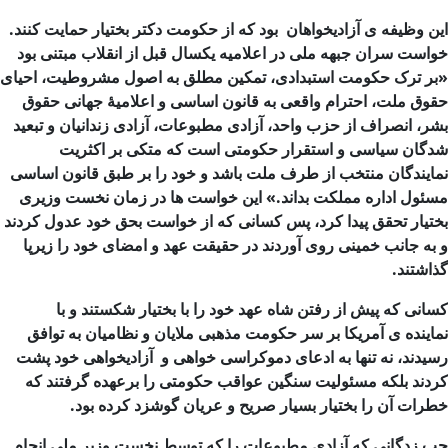
این وظیفه ی آزادیخواهان بود که از حکومت دکتر بختیار حمایت کنند.
خواست سران جبهه ملی در اعلامیه یکسال قبل از انقلاب مبتنی بود
«بر ترک حکومت استبدادی، تمکین مطلق به اصول مشروطیت، احیای
حقوق ملت، احترام واقعی به قانون اساسی و اعلامیهٔ جهانی حقوق
بشر، انصراف از حزب واحد، آزادی مطبوعات، آزادی زندانیان و تبعید
شدگان سیاسی و استقرار حکومتی است که متکی بر اکثریت
نمایندگان منتخب از طرف ملت باشد و خود را بر طبق قانون اساسی
مسئول اداره مملکت بداند.» این خواست ها در زمان نخست وزیری
بختیار تحقق پیدا کرد، پس کسانی که از خواست بحق خود عدول کردند
و به جانب خمینی روی آوردند در حقیقت عهد و امضای خود را زیرپا
گذاشتند.
کسانی که پیش از رفتن شاه عهد خود را با بختیار شکستند و با
نماینده ی آمریکا بر سر حکومت مذهبی ملایان و نظامیان به توافق
رسیدند، نه تنها به ادعای دموکراسی خواهی و آزادیخواهی خود پشت
کردند بلکه مسئولیت سنگین عواقب حکومتی را برعهده گرفتند که
خطرات آن را بختیار بسیار صریح و عریان گوشزد کرده بود.
چپ زدگانی که آزادی مطبوعات را که توسط نخست وزیر ملی انجام