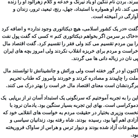
ببرند. بردن نام ننگین او یاد نیرنگ و خدعه و کلام زهرآلود او را زنده
می کند. نام او همواره با استبداد، جهل، رنج، تبعید، ترور، زندان و
آوارگی در آمیخته است.
گفت «در یک کشور اسلامی، هیچ دیکتاتوری وجود ندارد» و اضافه کرد
«خاک بر سرمن اگر بخواهم دیکتاتوری کنم » کسی که گفت پول نفت
را بین مردم تقسیم می کند ولی فقر را تقسیم کرد. گفت اقتصاد مال
خراست و مردم برای خربزه انقلاب نکردند ولی امروز بچه های ایران
پی نان در زباله دانی ها می گردند.
اکنون او در گور خفته است ولی وراثش و جانشینانش تا توانستند مال
ملت را چاپیدند و مصادره کردند و خوردند وامروز که طناب تحریم
برگردنشان است معنای اقتصاد مال خر است را بهتر درک می کنند.
این را به تجربه آموختیم که سرنگونی یک استبداد آسان تر از برپایی یک
دموکراسی است. بهای این تجربه بسیار سنگین بود. یادمان نرود با
نخست وزیری بختیار در حقیقت مردم به خواست های انقلابی خود که
آزادی اهم آنها بود، رسیده بودند. شاه رفته بود، زندانیان سیاسی و
مطبوعات آزاد شده بودند و دیوار ترس و هراس از ساواک فروریخته
بود.