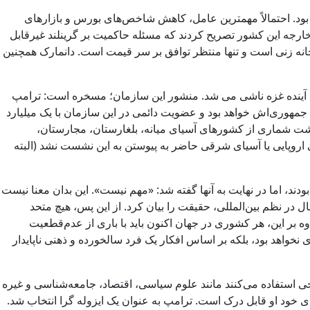
 می‌زند» (Trump Always Chickens Out) نامید از چند عامل ناشی شده بود. احتمالاً مهمترین عامل، کاهش شاخص‌های بورس و بازارهای
ر خارجه این کشور تصریح کردند که مسئله حاکمیت بر گرینلند غیرقابل
چانه‌ زنی است و تنها منتظر توافق بر سر قیمت است. دانمارک همچنین
رسیدگی به آینده غزه ناشی می شد. منشور این سازمان؛ مسخره است: ترامپ
‌جمهوری‌اش خواهد بود و عضویت دائمی در این سازمان با یک میلیارد
ت شماری از کشورهای آسیای میانه، بلغارستان، مجارستان،
اسی اروپایی یا آسیای شرقی حاضر به پیوستن به این نشست نشد (البته
ودند، اما در نهایت به آنها گفته شد: «مهم نیست». این بدان معنا نیست
 در نظم بین‌المللی، حقیقت را بیان کرد. از این پس، هیچ متحد
وه بر این، هر کشوری در جهان اکنون باید با باری از عدم‌قطعیت
نخواهد بود، بلکه بر اساس افکار یک فرد سالخورده و ذهنی ناپایدار
جی استفاده می‌کنند مانند علوم سیاسی، اقتصاد، جامعه‌شناسی و غیره
 خود او قابل درک است. ترامپ به ‌عنوان یک ایزوله‌ گرا انتخاب شد.