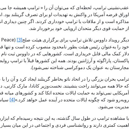
اوراق قرضه آمریکا در واکنش به تهدیدات او برای تصرف گرینلند بود. ام
مذاکره است و از ملاقات با ترامپ خودداری کردند. اگر چنین دیداری ان
از حمایت قوی دیگر متحدان اروپایی خود برخوردار شد.
دیگر رویداد داووس تلاش ترامپ برای برگزاری هیئت صلح
[3]
خود را به‌عنوان رئیس هیئت بطور نامحدود منصوب کرده است و تنها قدر
دلار کمک مالی قابل خریداری است. کشورهایی که در داووس ثبت نام 
پاکستان، پاراگوئه و آرژانتین بودند. همه این کشورها قبلاً با ترامپ ر
مجارستان به عنوان یک دموکراسی شناخته نمی‌شود).
ترامپ بحران بزرگی را در اتحاد ناتو بخاطر گرینلند ایجاد کرد و آن را 
که حالا همه می‌توانند راحت بنشینند. نخست‌وزیر کانادا، مارک کارنی،
آمریکایی نمی‌تواند به حمایت ایالات متحده اتکا کند و کشورهای میانه‌
روبه‌رو شود که چگونه ایالات متحده در آینده عمل خواهد کرد.»
[4]
سیاست
مدیریت می‌شود.
با مشاهده ترامپ در طول سال گذشته، به این نتیجه رسیده‌ام که ابزار
اهمیت کمتری دارند و روانشناسی فردی و اجتماعی در این میان بسیار مه