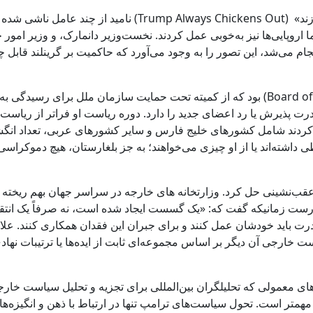
عقب‌نشینی ترامپ، لحظه‌ای که می‌توان آن را « ترامپ همیشه جا
ا اروپایی‌ها نیز به‌خوبی عمل کردند. نخست‌وزیر دانمارک، و وزیر امو
جام می‌شد، این تصور را به وجود می‌آورد که حاکمیت بر گرینلند قابل 
(Board of Peace) بود که از کمیته تحت حمایت سازمان ملل برای 
ت پذیرش یا رد اعضای جدید را دارد. دوره ریاست او فراتر از ریاست 
کردند شامل کشورهای خلیج فارس و سایر کشورهای عربی، تعداد انگش
وابطی داشته‌اند یا از او چیزی می‌خواهند؛ به جز بلغارستان، هیچ دموکر
با عقب‌نشینی حل کرد. وزارتخانه‌ های خارجه در سراسر جهان بهم ریخته ب
 درست زمانیکه گفت که: «یک گسست ایجاد شده است، نه صرفاً یک انتقال
 قدرت باید خودشان عمل کنند و برای جبران این فقدان همکاری کنند. علا
 خارجی آن دیگر بر اساس مجموعه‌ای ثابت از ایده‌ها یا ترتیبات نهادی 
های معمولی که تحلیلگران بین‌المللی برای تجزیه و تحلیل سیاست خار
متر است. تحول سیاست‌های ترامپ تنها در ارتباط با ذهن و انگیزه‌های