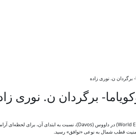
 برگردان ن. نوری زاده
یاما- برگردان ن. نوری زاد
د امنیت قطب شمال به نوعی «توافق» رسید.