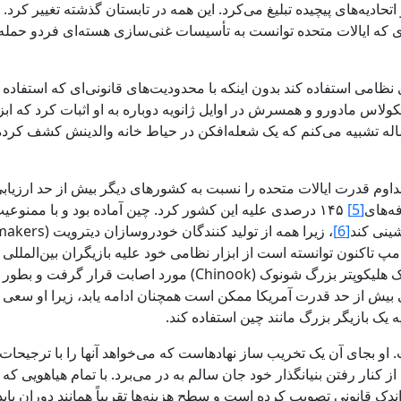
تحادیه‌های پیچیده تبلیغ می‌کرد. این همه در تابستان گذشته تغییر کرد.
وری که ایالات متحده توانست به تأسیسات غنی‌سازی هسته‌ای فردو حمله 
وی نظامی استفاده کند بدون اینکه با محدودیت‌های قانونی‌ای که استفاد
کولاس مادورو و همسرش در اوایل ژانویه دوباره به او اثبات کرد که اب
له تشبیه می‌کنم که یک شعله‌افکن در حیاط خانه والدینش کشف کرده و
اوم قدرت ایالات متحده را نسبت به کشورهای دیگر بیش از حد ارزیابی
[5]
۱۴۵ درصدی علیه این کشور کرد. چین آماده بود و با ممنوع
شینی کند
[6]
پ تاکنون توانسته است از ابزار نظامی خود علیه بازیگران بین‌المللی 
، یک هلیکوپتر بزرگ شونوک (Chinook) مورد اصا
 سال ۱۹۷۹ به نظر می‌رسید. ارزیابی بیش از حد قدرت آمریکا ممکن است همچنان ادامه یابد، 
یک بازیگر بزرگ مانند چین استفاده کند.
او بجای آن یک تخریب‌ ساز نهادهاست که می‌خواهد آنها را با ترجیحات 
ار رفتن بنیانگذار خود جان سالم به در می‌برد. با تمام هیاهویی که پ
دک قانونی تصویب کرده است و سطح هزینه‌ها تقریباً همانند دوران باید