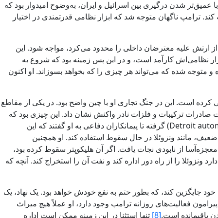
 با عمیق‌تر شدن درگیری بین اسرائیل و ایران، به‌وضوح امیدوار بود که
کند. ترامپ ناگهان متوجه شد که ابزار نظامی قدرتمندی در اختیار
ه از ارتش علیه معترضان داخلی را محدود می‌کرد، مواجه شود. این
زار نظامی‌اش کارآمد است، و در این پس ‌زمینه بود که شروع به
 متوجه شده که می‌تواند هر چیزی را که بخواهد بسوزاند. او اکنون
 کرده است. این در جنگ تجاری او با چین واضح بود. در یکی از مقاطع
یت صادرات ترکیبات و فلزات نادر واکنش نشان داد. این چیزی بود که
، زیرا همه از تولید کنندگان خودروسازان دیترویت (Detroit automakers) گرفته تا پیمانکاران دفاعی به او گفتند که این
ضعیف، مانند ونزوئلا در حال سقوط استفاده کند. او همچنین
بت قرار گرفت و بطور معجزه‌آسا از نابودی نجات یافت. اگر آن هلیکوپتر سقوط کرده بود،
زیرا او سعی دارد ونزوئلا را از راه دور اداره کند و نفت آن را استخراج کند. آنچه که
خود جایگزین کند، که بطور حتم به نفع خودش خواهد بود. یک نهاد، یک
یرامون فعالیت‌های روزانه ترامپ وجود دارد، او عملاً هیچ میراث
ن باقیمانده است.
[8]
تنها استثنا در این زمینه ممکن است اداره