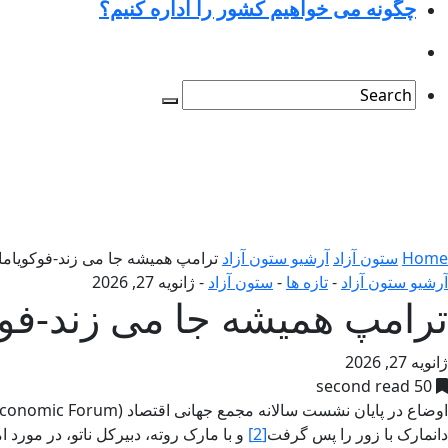
چگونه می خواهیم کشور را اداره کنیم؟
Home
ستون آزاد
آرشیو ستون آزاد
ترامپ همیشه جا می زند-فوکویاما-
آرشیو ستون آزاد
-
تازه ها
-
ستون آزاد
-
ژانویه 27, 2026
ترامپ همیشه جا می زند-فوکو
ژانویه 27, 2026
50 second read
اوضاع در پایان نشست سالانه مجمع جهانی اقتصاد (World Economic Forum) در داووس (Davos)، نسبت به ابتدای آن، برای لحظه‌ای آرامتر شد. دونالد ترامپ تهدیدهای
دانمارک با زور را پس گرفت
[2]
و با مارک روته، دبیرکل ناتو، در مور