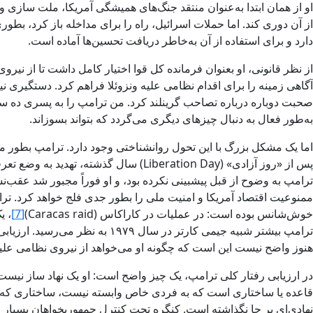
او از همان ابتدا به‌عنوان منتقد جنگ‌های همیشگی آمریکا، ملت‌ سازی و ا
از آن دوری کند. اما حملات اسرائیل، راه را برای مداخله باز کرد، بط
دارد و برای استفاده از آن به‌خاطر دریافت تحسین‌ها آماده است.
از نظر قانونی، او بعنوان فرمانده کل قوا اختیار کامل داشت تا از نیر
آگاهی زمینه را برای اقدام نظامی علیه ونزوئلا فراهم کرد. دستگیری نی
صحبت دوباره درباره تصاحب گرینلند کرد. من ترامپ را به پسری ده ‌سا
به‌طور فعال به دنبال چیزهای دیگری می‌گردد که بتواند بسوزاند.
اما یک مشکل بزرگ با این تحول روانشناختی وجود دارد. ترامپ بطور مد
پس از «روز آزادی» (Liberation Day) سال گذشته، تهدید به وضع تعرفه‌های
ترامپ به وضوح از قبل پیشبینی نکرده بود، و او فوراً مجبور شد عقب‌ن
ممنوعیت اقتصاد آمریکا و امنیت ملی را بطور جدی فلج خواهد کرد. ترام
خوش‌شانس بوده است: در عملیات در کاراکاس (Caracas raid)
[7]
ترامپ بیشتر شبیه جیمی کارتر در
هنوز واضح نیست این است که چگونه او می‌خواهد از نیروی نظامی علیه 
در ارزیابی رفتار کلی ترامپ، یک چیز واضح است: او یک نهاد ساز نیست. 
قاعده یا ساختاری است که به فردی خاص وابسته نیست، ساختاری که از کن
نهادی‌ای بر جا نگذاشته است. کنگره تحت کنترل جمهوریخواهان بسیار ان