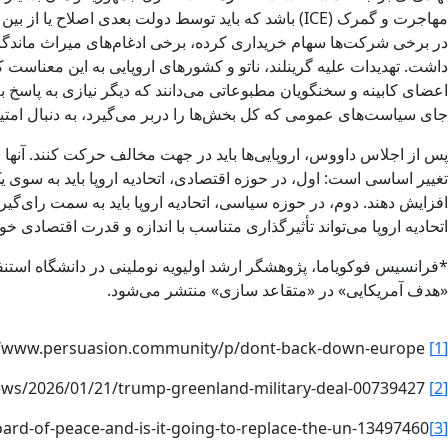
مهاجرت و گمرک (ICE) باشد که باید توسط دولت بعدی اص
در برخی شرکت‌ها سهام خریداری کرده، برخی ادغام‌های میراث ماندگار
داشت. تهدیدات علیه گرینلند، ناتو و کشورهای اروپایی به این معناست ک
اعضای کابینه و سخنگویان مطبوعاتی می‌دانند که دیگر نیازی به پاسخ ب
جای سیاست‌های عمومی که کل بخش‌ها را دربر می‌گیرد، به دنبال امتی
پس از اجلاس داووس، اروپایی‌ها باید در جهت مخالف حرکت کنند. آنها بای
تغییر اساسی است: اول، در حوزه اقتصادی، اتحادیه اروپا باید به سوی ی
افزایش دهند. دوم، در حوزه سیاسی، اتحادیه اروپا باید به سمت رای‌گی
اتحادیه اروپا می‌تواند تأثیرگذاری متناسب با اندازه و قدرت اقتصادی خو
*فرانسیس فوکویاما، پژوهشگر ارشد اولیویه نوملینی در دانشگاه استنف
«هدف آمریکایی» در «متقاعد سازی» منتشر می‌شود.
https://www.persuasion.community/p/dont-back-down-europe
[1]
https://www.politico.com/news/2026/01/21/trump-greenland-military-deal-00739427
[2]
ard-of-peace-and-is-it-going-to-replace-the-un-13497460
[3]