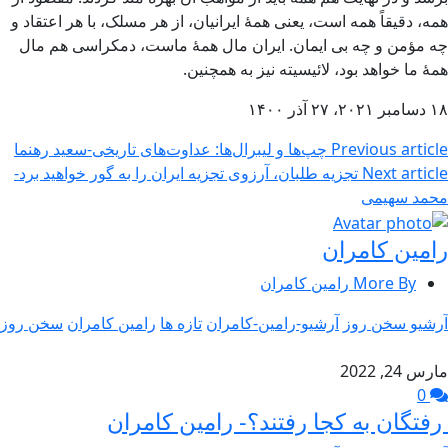
همه، دقیقاً همه است، یعنی همۀ ایرانیان، از هر مسلک، با هر اعتقاد و
چه مؤمن و چه بی ایمان. ایران مال همۀ ماست، دمکراسی هم مال
همۀ ما خواهد بود، لائیسیته نیز به همچنین.
۱۸ دسامبر ۲۰۲۱، ۲۷ آذر ۱۴۰۰
Previous article
چپ‌ها و لیبرال‌ها: عداوت‌های تاریخی-سعید رهنما
Next article
تجزیه طلبان، آرزوی تجزیه ایران را به گور خواهید برد-
محمد سهیمی
رامین کامران
More By رامین کامران
آرشیو سخن روز
آرشیو-رامین-کامران
تازه ها
رامین کامران
سخن روز
مارس 24, 2022
0
رفتگان به کجا رفتند؟- رامین کامران