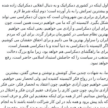
اول اینکه در کشوری دمکراتیک و به دنبال انقلابی دمکراتیک زاده شده
و بیشترین ثمراتش را به بار آورده است؛ دوم اینکه شرط لازم
برقراری برابری بین شهروندان است که بدون آن دمکراسی نمی تواند
شکل بگیرد. لائیسیته ای که ما می خواهیم درست همین است. چون
برای ایران دمکراسی و آزادی می خواهیم، یعنی اینکه می خواهیم
بهترین نظام سیاسی در کشورمان برقرار گردد. برای این که مردم
ایران را سزاوار بهترین ها می دانیم و برای احقاق حقشان می کوشیم.
اگر لائیسیته با دمکراسی به دنیا آمده و با دمکراسی همساز است،
برای ما راهگشای دمکراسی هم خواهد بود، زیرا مانع بزرگ دخالت
مذهب در سیاست را که حاصلش استبداد اسلامی حاضر است، رفع
خواهد نمود.
ما، به شهادت چندین سال کوشش و نوشتن و سخن گفتن، بیشترین
زحمات را در رواج فکر لائیسیته کشیده ایم، ولی انحصار نمی خواهیم.
نمی خواهیم چون آزادی خواهیم، چون اعتقاد به انحصار فکر، حتی فکر
آزادی نداریم، چون چنین کاری را مترادف عقیم کردن فکر و اختلال در
رواجش میدانیم. آخر از همه برای اینکه معتقدیم این فکر و حرف است
که باید پیش برود و همه باید در این کار شراکت داشته باشند تا به انجام
برسد و در نهایت هم همه باید از مواهب آن بهره مند گردند. مقصود از