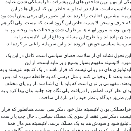
یکی از مهم ترین شاخص های این پیشرفت، فرامسلکی شدن عنایت
به لائیسیته است. شاید در ابتدا و به خاطر این که لیبرال ها در این
زمینه بیشترین فعالیت را کرده اند، این تصور برای برخی پیش آمده بود
که حرف و سخن لائیسیته خاص این گروه است که نیست. ولی اگر هم
چنین بود، به مرور ابهام ها بر طرف شده و خجالت همه ریخته و پا به
میدان نهاده اند و با طرح این مسئله و دفاع از آن، لائیسیته را به
سرمایۀ سیاسی خویش افزوده اند و این سرمایه را غنی تر کرده اند.
این تحول نشانه ای از سلامت فضای سیاسی است، لااقل در این یک
مورد. لائیسیته مفهوم بسیار وسیع و پر مایه ایست، از این
ایدئولوژی های دو ریالی نیست که قرار باشد در یک کتابچه بنویسند و به
همه بدهند تا روخوانی کنند و مثل درسی که به حافظه سپرده اند، پس
بدهند. مفهومی پر توان است که باید با آن آشنا شد، از زوایای مختلف
بدان نظر کرد، اصلش را دریافت ولی نگاه چند جانبه بدان پیدا کرد و یه
این طریق دیدگاه و نظر خود را در بارۀ آن ساخت.
فرامسلکی بودن لائیسیته مثل خود دمکراسی است. همانطور که قرار
نیست دمکراسی فقط از سوی یک مسلک سیاسی ـ حال چپ یا راست
ـ تبلیغ شود و سودش هم به یک مسلک برسد، لائیسیته هم مال همۀ
آنهایی است که به اهمیت و فواید جدا کردن سیاست و دین آگاهند و می