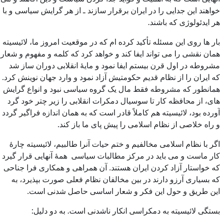
خواهند این جدایی را در ایران برقرار سازند ـ از هر گرایش سیاسی و با
هر ایدئولوژی که باشند.
بار ها روی این مسئله تأکید کرده ام که در موقعیت امروز ما، لائیسیته
همان نقشی را می تواند ایفا کند و خواهد کرد که کلمه و مفهوم و شعار
مشروطه در اول قرن بیستم ایفا نمود و مایۀ انقلابی دوران ساز شد
که ایران را از نظام قدیم حکومتیش آزاد نمود و وارد جهان نوینش کرد.
همانطور که مشروطه فقط مال یک گروه سیاسی نبود و انواع گرایش
های، از محافظه کار تا سوسیال دمکرات انقلابی را زیر چتر خود گرد
آورده بود، لائیسیته هم کاملاً قادر است که به همان اندازه فراگیر گردد
و راه خلاصی از نظام اسلامی را پیش پای ما باز کند.
اگر با نظام اسلامی مخالفیم و ختم حیات آنرا طالبیم، لائیسیته چارۀ
کار ماست و می باید در مرکز مطالبات سیاسی همۀ آنهایی قرار گیرد
که خواستار آزاد کردن ایران هستند. آن همراهی و همکاری فرا جناحی
که بسیاری آرزو دارند در بین مخالفان نظام فعلی صورت بپذیرد، به
این طریق و حول این فکر و شعار اساسی حاصل شدنی است.
بستگی لائیسیته به دمکراسی انکار ناشدنی است. به دو دلیل: