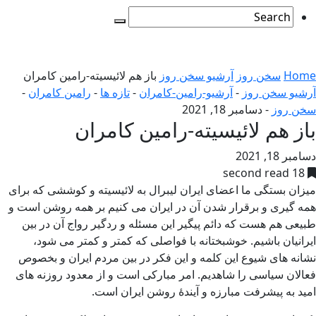
Home
سخن روز
آرشیو سخن روز
باز هم لائیسیته-رامین کامران
آرشیو سخن روز
-
آرشیو-رامین-کامران
-
تازه ها
-
رامین کامران
-
سخن روز
-
دسامبر 18, 2021
باز هم لائیسیته-رامین کامران
دسامبر 18, 2021
18 second read
میزان بستگی ما اعضای ایران لیبرال به لائیسیته و کوششی که برای
همه گیری و برقرار شدن آن در ایران می کنیم بر همه روشن است و
طبیعی هم هست که دائم پیگیر این مسئله و ردگیر رواج آن در بین
ایرانیان باشیم. خوشبختانه با فواصلی که کمتر و کمتر می شود،
نشانه های شیوع این کلمه و این فکر در بین مردم ایران و بخصوص
فعالان سیاسی را شاهدیم. امر مبارکی است و از معدود روزنه های
امید به پیشرفت مبارزه و آیندۀ روشن ایران است.