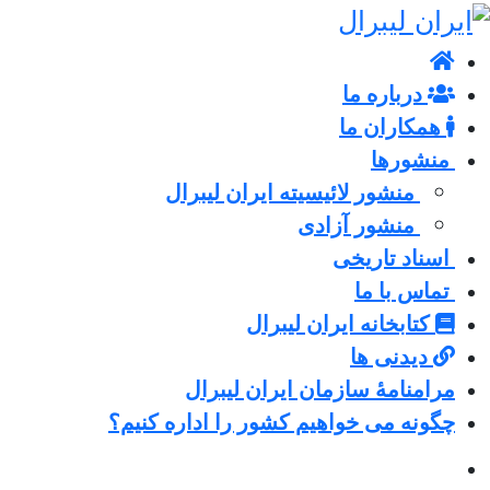
درباره ما
همکاران ما
منشورها
منشور لائیسیته ایران لیبرال
منشور آزادی
اسناد تاریخی
تماس با ما
کتابخانه ایران لیبرال
دیدنی ها
مرامنامۀ سازمان ایران لیبرال
چگونه می خواهیم کشور را اداره کنیم؟