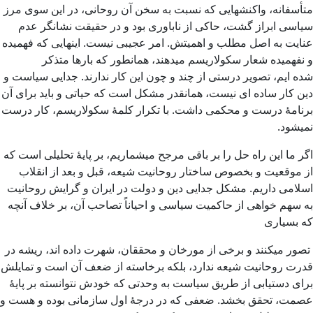
متأسفانه، واکنشهایی که نسبت به سخن آن روحانی، در این سوی مرز
سیاسی ابراز گشت، حاکی از ناباوری بود و در حقیقت نشانگر عدم
عنایت به اصل مطلب و اهمیتش. امر عجیبی نیست. اینهایی که فهمیده
و نفهمیده شعار سکولاریسم میدهند، همانطور که بارها متذکر
شده ایم، تصویر درستی از چند و چون این کار ندارند. جدایی سیاست و
دین کار ساده ای نیست، همانقدر مشکل است که حیاتی و باید برای آن
برنامۀ درست و محکمی داشت. با تکرار کلمۀ سکولاریسم، کار درست
نمیشود.
اگر ما این راه حل را بر باقی مرجح میشماریم، بر پایۀ تحلیلی است که
از موقعیت و بخصوص ساختار روحانیت شیعه، قبل و بعد از انقلاب
اسلامی داریم. مشکل جدایی دین و دولت در ایران و گرایش روحانیت
به سهم خواهی از حاکمیت سیاسی و احیاناً تصاحب آن، بر خلاف آنچه
که بسیاری
تصور میکنند و برخی از مورخان و محققان، شهرت داده اند، ریشه در
قدرت روحانیت شیعه ندارد، بلکه برخاسته از ضعف آن است و تمایلش
برای دستیابی از طریق سیاست به وحدتی که خودش نتوانسته بر پایۀ
عصمت، تحقق بخشد. ضعفی که در درجۀ اول سازمانی بوده و هست و