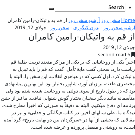
Home
سخن روز
آرشیو سخن روز
از قم به واتیکان-رامین کامران
آرشیو سخن روز
-
بدون کتگوری
-
سخن روز
-
جولای 12, 2019
از قم به واتیکان-رامین کامران
جولای 12, 2019
6 second read
اخیراً یکی از روحانیانی که بر یکی از مراکز متعدد تربیت طلبۀ قم
ریاست دارد، سخنی گفت مایۀ تأمل. گفت که قم را باید تبدیل به
واتیکان کرد. اول کسی که در هیاهوی انقلاب، این سخن را، البته با
مختصری طعنه، بر زبان آورد، شاپور بختیار بود. این بهترین پیشنهادی
بود که در طول تاریخ از سوی دولتی به روحانیت شیعه شده بود ولی
متأسفانه مانند دیگر سخنان بختیار گوش شنوایی نیافت. ما نیز از چنین
برنامه ای دفاع میکنیم، البته نه دقیقاً به صورتی که اخیراً مطرح شده.
دیدگاه ما، طی سالهای اخیر، در کتاب «یگانگی و جدایی» و نیز در
مقالاتی که بخشی از آنها در «سرگردان بین دو نهایت تاریخ» گرد آمده
است، به روشنی و مفصل پرورده و عرضه شده است.