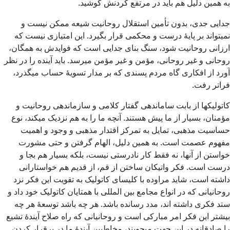
به همین دلیل هم باید در مرتفع کردنش کوشید.
جدایی جدی، بدون تأمین استقلال روحانیت شیعه ممکن نیست و
نمیتواند بر پایۀ درست و محکمی قرار بگیرد. این امتیازی نیست که
ارزانی روحانیت شود، سنگ بنای جدایی است که فوایدش به همگان،
روحانی و غیر روحانی، مؤمن و غیر مؤمن میرسد. باید آینده را در نظر
آورد از افکاری گاه مردم پسندی که بر مدار تسویۀ حساب میگذرد،
فراتر رفت.
کاتولیکها از بابت ساماندهی گفتار کلامی و سازماندهی روحانیت و
مؤمنان، بسیار از ما پیش هستند. آنچه ما را به هم نزدیک میکند، نوع
حساسیت مذهبی، تمایل به تمرکز اقتدار مذهبی و وجود و اهمیت
مفهوم عصمت است. به همین دلیل، الهام گرفتن و حتی مشورت
خواستن از آنها، نه فقط کار نادرستی نیست، بلکه بسیار هم بجا و
درست است. فکر واتیکان ساختن از قم، از قدیم هم خواستارانی
داشته است، شاید مراوده با کلیسای کاتولیک به تقویت این فکر نزد
روحانیانی که در انواع مجامع بین المللی با همتایان کاتولیک خود داد و
ستد فکری داشته اند، مدد رسانده باشد. هر چه باشد توسعۀ هر چه
بیشتر این فکر امر مبارکی است و روحانیانی که راه صلاح آیندۀ تشیع
را صادقانه در این جهت میجویند، مخاطبین آیندۀ ما در برقرار کردن