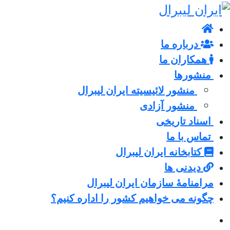
درباره ما
همکاران ما
منشورها
منشور لائیسیته ایران لیبرال
منشور آزادی
اسناد تاریخی
تماس با ما
کتابخانه ایران لیبرال
دیدنی ها
مرامنامۀ سازمان ایران لیبرال
چگونه می خواهیم کشور را اداره کنیم؟