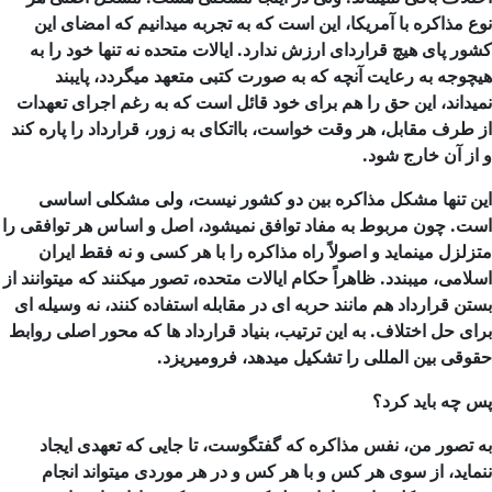
نوع مذاکره با آمریکا، این است که به تجربه میدانیم که امضای این
کشور پای هیچ قراردای ارزش ندارد. ایالات متحده نه تنها خود را به
هیچوجه به رعایت آنچه که به صورت کتبی متعهد میگردد، پایبند
نمیداند، این حق را هم برای خود قائل است که به رغم اجرای تعهدات
از طرف مقابل، هر وقت خواست، بااتکای به زور، قرارداد را پاره کند
و از آن خارج شود.
این تنها مشکل مذاکره بین دو کشور نیست، ولی مشکلی اساسی
است. چون مربوط به مفاد توافق نمیشود، اصل و اساس هر توافقی را
متزلزل مینماید و اصولاً راه مذاکره را با هر کسی و نه فقط ایران
اسلامی، میبندد. ظاهراً حکام ایالات متحده، تصور میکنند که میتوانند از
بستن قرارداد هم مانند حربه ای در مقابله استفاده کنند، نه وسیله ای
برای حل اختلاف. به این ترتیب، بنیاد قرارداد ها که محور اصلی روابط
حقوقی بین المللی را تشکیل میدهد، فرومیریزد.
پس چه باید کرد؟
به تصور من، نفس مذاکره که گفتگوست، تا جایی که تعهدی ایجاد
ننماید، از سوی هر کس و با هر کس و در هر موردی میتواند انجام