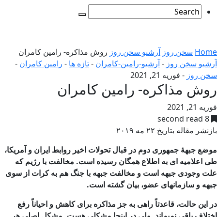
Home
سخن روز
آرشیو سخن روز
روش مذاکره- رامین کامران
آرشیو سخن روز
-
آرشیو-رامین-کامران
-
تازه ها
-
رامین کامران
-
سخن روز
-
فوریه 21, 2021
روش مذاکره- رامین کامران
فوریه 21, 2021
8 second read
بازنشر مقاله بتاریخ ۲۲ مه ۲۰۱۹
موضع جبهۀ جمهوری دوم در قبال تحولات اخیر روابط ایران و آمریکا،
طی اعلامیه ای به اطلاع همگان رسیده است. مخالفت با رژیم که
علت وجودی جبهه است و مخالفت جبهه با جنگ هم به کرات از سوی
جبهه و سازمانهای عضو، بیان گشته است.
در این حالت، قاعدتاً راهی به جز مذاکره برای کاهش و احیاناً رفع
اختلاف باقی نمیماند. ولی در اینجا مشکلی هست. مشکل اصلی هر