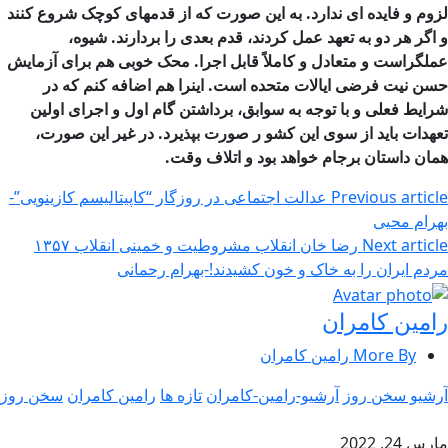
لزوم و فایده ای ندارد. به این صورت که از قدمهای کوچک شروع کنند
و اگر هر دو به تعهد عمل کردند، قدم بعدی را بردارند. شیوه،
عملگراست و متعادل و کاملاً قابل اجرا. محک خوبی هم برای آزمایش
حسن نیت فرضی ایالات متحده است. اینرا هم اضافه کنم که در
شرایط فعلی و با توجه به سوابق، برداشتن گام اول و اجرای اولین
تعهدات باید از سوی این کشو ر صورت بپذیرد. در غیر این صورت،
همان داستان برجام خواهد بود و اتلاف وقت.
Previous article
عدالت اجتماعی در روزگار “کاپیتالیسم کازینویی”-
بهرام محیی
Next article
رضا خان انقلاب مشروطیت و خمینی انقلاب ۱۳۵۷
مردم ایران را به خاک و خون کشیدند!-بهرام رحمانی
رامین کامران
More By رامین کامران
آرشیو سخن روز
آرشیو-رامین-کامران
تازه ها
رامین کامران
سخن روز
مارس 24, 2022