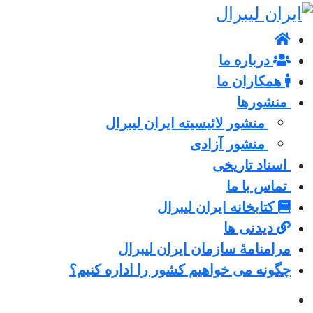
درباره ما
همکاران ما
منشورها
منشور لائیسیته ایران لیبرال
منشور آزادی
اسناد تاریخی
تماس با ما
کتابخانه ایران لیبرال
دیدنی ها
مرامنامۀ سازمان ایران لیبرال
چگونه می خواهیم کشور را اداره کنیم؟