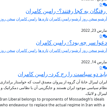
0
رفتگان به کجا رفتند؟- رامین کامران
آرشیو سخن روز
آرشیو-رامین-کامران
تازه ها
رامین کامران
سخن روز
مارس 23, 2022
0
دعوا سر چه بود؟- رامین کامران
آرشیو سخن روز
آرشیو-رامین-کامران
تازه ها
رامین کامران
سخن روز
مارس 14, 2022
0
باید دو سیاست را رج کرد- رامین کامران
ایران لیبرال خانهٌ آن گروه از پیروان مصدق است که خواستار براندازی
نظام سیاسی موجود ایران هستند و جایگزینی آن با نظامی دمکراتیک و
لیبرال و لائیک.
Iran Liberal belongs to proponents of Mossadegh’s ideals
who endeavour to replace the actual regime in Iran with a