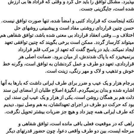
بپذیرد. مشکل توافق را باید حل کرد و وقتی که قراداد ها بی ارزش
شده است، جایگزینی جست.
نکته اینجاست که قرارداد کتبی و امضأ شده، تنها صورت توافق نیست.
حسن چنین قراردای روشنی مفاد است و پیشبینی روشهای حل
اختلاف و… وقتی انعقاد قرارداد بی معنی شده باشد، توافق شفاهی هم
میتواند کارساز گردد. ممکن است برخی بگویند که چنین توافقی تعهد
ایجاد نمیکند. باید در پاسخ گفت که تعهد از مرکب قلم قرارداد
برنمیخیزد که با پاک شدندش، از میان برود. ضمانت اصلی هر
قراردادی، تعهد دو طرف و عمل کردنشان به توافق است، وگرنه خط
خوش و تذهیب و لاک و مهر رنگی، زینت است.
برجام هزار و یک عیب و ضرر برای طرف ایرانی داشت که بارها به آنها
اشاره شده و بدان برنمیگردم. انگیزۀ اصلاح طلبان از امضای این سند
ذلت هم بر همگان روشن است. یکی از هزار و یک عیب این سند، این
بود که حرکت دو طرف در اجرای تعهداتشان، به هم وصل نبود. دیدیم
که طرف ایرانی همه چیز داد و هیچ جز ضربات بیشتر تحویل نگرفت.
راهی که در موقعیت فعلی باقی مانده است، توافق شفاهی و
مرحله ایست، بین دو طرف واقعی دعوا، چون حضور قدرتهای دیگر