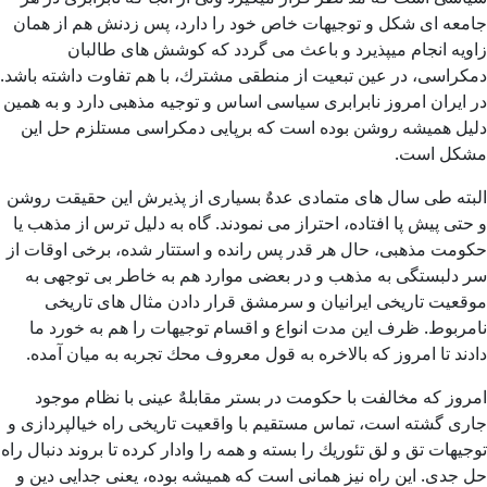
جامعه ای شكل و توجیهات خاص خود را دارد، پس زدنش هم از همان
زاویه انجام میپذیرد و باعث می گردد كه كوشش های طالبان
دمكراسی، در عین تبعیت از منطقی مشترك، با هم تفاوت داشته باشد.
در ایران امروز نابرابری سیاسی اساس و توجیه مذهبی دارد و به همین
دلیل همیشه روشن بوده است كه برپایی دمكراسی مستلزم حل این
مشكل است.
البته طی سال های متمادی عدهٌ بسیاری از پذیرش این حقیقت روشن
و حتی پیش پا افتاده، احتراز می نمودند. گاه به دلیل ترس از مذهب یا
حكومت مذهبی، حال هر قدر پس رانده و استتار شده، برخی اوقات از
سر دلبستگی به مذهب و در بعضی موارد هم به خاطر بی توجهی به
موقعیت تاریخی ایرانیان و سرمشق قرار دادن مثال های تاریخی
نامربوط. ظرف این مدت انواع و اقسام توجیهات را هم به خورد ما
دادند تا امروز كه بالاخره به قول معروف محك تجربه به میان آمده.
امروز كه مخالفت با حكومت در بستر مقابلهٌ عینی با نظام موجود
جاری گشته است، تماس مستقیم با واقعیت تاریخی راه خیالپردازی و
توجیهات تق و لق تئوریك را بسته و همه را وادار كرده تا بروند دنبال راه
حل جدی. این راه نیز همانی است كه همیشه بوده، یعنی جدایی دین و