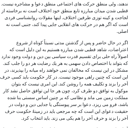
ندهند، ولی منطق حركت های اجتماعی منطق دعوا و مشاجره نیست.
قطبی شدن میدان مبارزه تابع منطق خود اختلاف است نه برخاسته از
لجاجت و كینه توزی طرفین اختلاف. اینها مقولات روانشناسی فردی
است كه اگر هم در حركت های انقلابی جایی پیدا كند، جنبی است نه
اصلی.
اگر در حال حاضر و پس از گذشتن مدتی نسبتاً كوتاه از شروع
اعتراضات، شاهد قطبی شدن مبارزه هستیم به این دلیل است كه
اصولاً راه حلی برای تقسیم قدرت سیاسی بین دین و دولت وجود ندارد
كه بتواند با اختصاص دادن سهمی به هر یك رضایت هر دو را جلب كند.
مشکل در این نیست که مخالفان نمی خواهند راه میانه را بپذیرند، در
این است که چنین راهی موجود نیست. در كار حكومت باید كسی حرف
آخر را بزند و تكلیف همه را روشن كند. این امری نیست كه بتوان
موكول به توافق دو طرف كرد، چون هر جا این توافق حاصل نشد كار
مملكت زمین می ماند و نظامی كه بر چنین اساس سستی بنا شده
باشد، فرو می ریزد. دعوا بر سر پیوستگی یا جدایی دین و دولت در
حقیقت دعوای این است كه چه مرجعی باید در زمینهٌ حكومت حرف
آخر را بزند و حرف آخر را هم یكی می زند. باید انتخاب كرد.