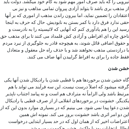
نیرویی را كه باید صرف امور مهم شود به كام خود میكشد. دولت باید
از مذهب بری باشد تا بتواند آزادی پیروان تمامی مذاهب و نیز بی
اعتقادان را تضمین نماید، اما بیرون راندن مذهب از اموری كه بر آنها
حقی ندارد فرق دارد با كمر بستن به نابودیش. حال که حرف به اینجا
رسید این را هم یادآوری كنم كه آنهایی كه لائیسیته را به نادرست و
ناحق چاره ای افراطی و آزادی كش قلمداد می كنند تا برای مذهب حق
و حقوق اضافی قائل شوند، به هیچوجه قادر به جلوگیری از نبرد مردم
با درازدستی مذهب نخواهند شد و با حذف راه حل معقول و متعادل
فقط جاده را برای به افراط گراییدن آنها صاف می كنند.
خشن شدن
گاه خشن شدن برخوردها هم با قطبی شدن یا رادیكال شدن آنها یكی
گرفته میشود كه اصلاً درست نیست. این سه فرآیند می تواند با هم
مرتبط باشد ولی الزاماً نه مترادف هم است و نه پیامد اجتناب ناپذیر
یكدیگر. خشونت در برخوردهای انقلابی از از صرف قطبی یا رادیكال
شدن دعوا پیدا نمی شود. می بینیم كه در بسیاری موارد بدون این كه از
این دو امر اثری باشد خشونت بروز می كند. نمونه اش همین
اعتراضات اخیر كه از همان اول كه در حد بسیار ابتدایی درخواست
ابطال انتخابات بود با واکنش خشن حکومت روبرو شد.