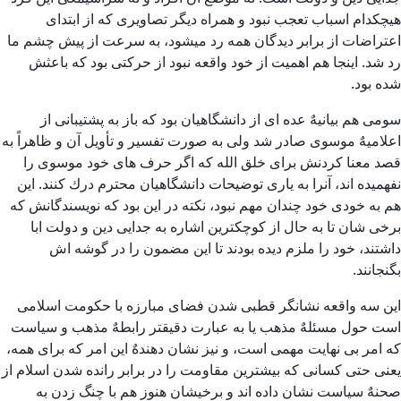
هیچكدام اسباب تعجب نبود و همراه دیگر تصاویری كه از ابتدای
اعتراضات از برابر دیدگان همه رد میشود، به سرعت از پیش چشم ما
رد شد. اینجا هم اهمیت از خود واقعه نبود از حركتی بود كه باعثش
شده بود.
سومی هم بیانیهٌ عده ای از دانشگاهیان بود كه باز به پشتیبانی از
اعلامیهٌ موسوی صادر شد ولی به صورت تفسیر و تأویل آن و ظاهراً به
قصد معنا كردنش برای خلق الله كه اگر حرف های خود موسوی را
نفهمیده اند، آنرا به یاری توضیحات دانشگاهیان محترم درك كنند. این
هم به خودی خود چندان مهم نبود، نكته در این بود كه نویسندگانش كه
برخی شان تا به حال از کوچکترین اشاره به جدایی دین و دولت ابا
داشتند، خود را ملزم دیده بودند تا این مضمون را در گوشه اش
بگنجانند.
این سه واقعه نشانگر قطبی شدن فضای مبارزه با حكومت اسلامی
است حول مسئلهٌ مذهب یا به عبارت دقیقتر رابطهٌ مذهب و سیاست
كه امر بی نهایت مهمی است، و نیز نشان دهندهٌ این امر كه برای همه،
یعنی حتی كسانی كه بیشترین مقاومت را در برابر رانده شدن اسلام از
صحنهٌ سیاست نشان داده اند و برخیشان هنوز هم با چنگ زدن به