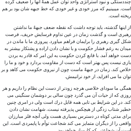
چنددستگی و نبود استراتژی واحد توان عمل همهٌ آنها را ضعیف کرده
است. میبینیم که مرز خودی و غیر خودی که خط جبهه شان بود بر هم
ریخته است.
از اینها گذشته، باید توجه داشت كه نقطه ضعف جبههٌ ما نداشتن
رهبری است و گذشت زمان در عین تداوم فرسایش حریف، فرصت
شكل گیری رهبری را برایمان فراهم میاورد. پیروزی ما با ماندن در
میدان به رغم فشار حكومت و با نشان دادن اراده و پشتكار بیشتر به
دست خواهد آمد. با قانع كردن حكومت به این امر كه قادر به بردن
بازی نیست پس بهتر است كه دست از مقاومت بردارد و خود و ما را
خلاص کند. زمان در جبههٌ ماست چون از نیروی حکومت می کاهد و بر
توان ما می افزاید، از خود نرانیمش.
همگی ما سودای خلاصی هرچه زودتر از دست این نظام را داریم و هر
روزی كه از حیات آن می گذرد چون سالی بر دوشمان سنگینی می
كند. در این شرایط بی تابی همه قابل درك است ولی در امری چنین
خطیر شتاب زدگی از هیچكس پذیرفته نیست. شهامت نشان دادن
برای مدتی كوتاه در دسترس بسیاری هست ولی آنچه فلز مبارزان
واقعی را از دیگران متمایز می كند شجاعت توأم با پایمردی است. این
است آن شجاعتی که کارساز خواهد بود.