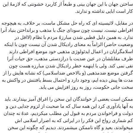
ساختن جهان با این جهان بینی و طبعاً از كاربرد خشونتی كه لازمهٌ این
كار است ابایی نداشته و ندارند.
در مقابل، لائیسیته ای كه راه حل مشكل ماست، بر خلاف، به هیچوجه
افراطی نیست. نیست چون سودای جنگ با مذهب و برانداختن بنیاد آنرا
ندارد. به همین دلیل قطبی شدن مبارزهٌ مردم با نظام (لااقل در
وضعیت حاضر) الزاماً به معنای رادیكال شدن آن نیست چون با اینكه
اسلامگرایان در اعمال ایدئولوژی مذهبی خود موضع افراطی دارند
طرف مقابلشان در عین ضدیت با درازدستی مذهب، حق حیات آنرا
نفی نمی كند. ولی با اینهمه خطر رادیكال شدن مبارزه هست چون
گرفتن موضع ضدمذهبی (و بالاخص ضداسلامی) كه نشانه هایش را از
مدت ها پیش دیده ایم، وجود دارد و احتمال بسط یافتنش در واكنش به
سخت جانی حكومت، روز به روز افزایش می یابد.
ممكن است بعضی از خوانندگان این سخن را اغراق آمیز بپندارند. باید
به آنها یادآوری كرد این همه سال كه ما صحبت از لزوم جدایی دین و
دولت و فراخواندن مردم به قبول این مطلب میكردیم، عدهٌ نه چندان
کم شماری رواج این فکر را در ایرانی كه به اصرار اسلامی اش
میخواندند، بعید و گاه ناممكن میشمردند. دیدیم كه چگونه این سخن