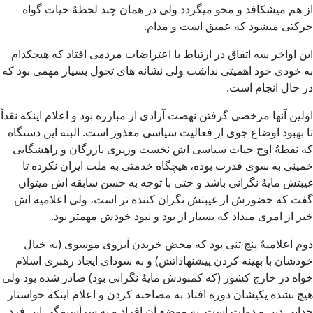
از هم میشكافد و محو میگردد ولی در همان چند لحظهٌ حیات گواه
حركتی میشود كه عمیق است و مدام.
این اواخر سه اتفاق در ارتباط با اعتراضات مردمی افتاد كه هیچكدام
به خودی خود اهمیتی نداشت ولی نشانه های تحول بسیار مهمی بود كه
در حال انجام است.
اولین آنها مرخصی گرفتن نهضت آزادی از مبارزه بود و اعلام اینكه نقداً
تا بهبود اوضاع جوی از فعالیت سیاسی معذور است. البته این دستگاه
كه نقطهٌ اوج حیات سیاسی اش نخست وزیری بازرگان و راهشگایی
خمینی به سوی قدرت بوده، هیچگاه خدمتی به ملت ایران نكرده تا
غیبتش مایهٌ نگرانی باشد و حتی با توجه به حسن سابقه اش میتوان
گفت که حضورش از غیبتش نگران كننده تر است، ولی اعلامیه اش
خبر از امری میداد كه بسیار از بود و نبود خودش مهمتر بود.
دوم اعلامیهٌ پنج تنی بود كه محض خریدن آبروی موسوی (به خیال
خودشان با بهینه كردن پیشنهاداتش) و به سودای ایجاد رهبری اسلام
خواه در خارج كشور (که کمبودش مایهٌ نگرانی بود) صادر شده بود ولی
هیچ نشده یكیشان دوره افتاد به مصاحبه كردن و اعلام اینكه خواستار
جدایی دین و دولت است. نه موضع آن افراد و نه سرآسیمگی این فرد