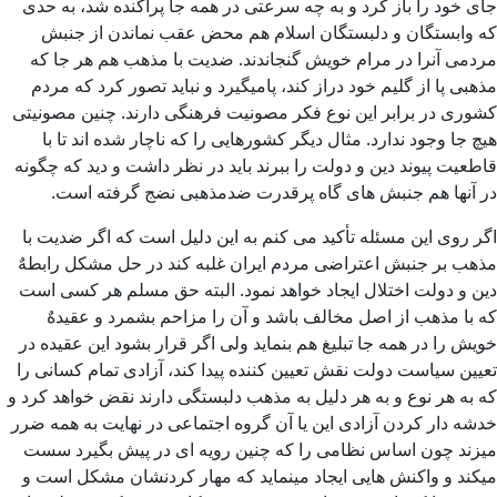
جای خود را باز كرد و به چه سرعتی در همه جا پراكنده شد، به حدی
كه وابستگان و دلبستگان اسلام هم محض عقب نماندن از جنبش
مردمی آنرا در مرام خویش گنجاندند. ضدیت با مذهب هم هر جا كه
مذهبی پا از گلیم خود دراز كند، پامیگیرد و نباید تصور كرد كه مردم
كشوری در برابر این نوع فكر مصونیت فرهنگی دارند. چنین مصونیتی
هیچ جا وجود ندارد. مثال دیگر كشورهایی را كه ناچار شده اند تا با
قاطعیت پیوند دین و دولت را ببرند باید در نظر داشت و دید كه چگونه
در آنها هم جنبش های گاه پرقدرت ضدمذهبی نضج گرفته است.
اگر روی این مسئله تأكید می كنم به این دلیل است كه اگر ضدیت با
مذهب بر جنبش اعتراضی مردم ایران غلبه كند در حل مشكل رابطهٌ
دین و دولت اختلال ایجاد خواهد نمود. البته حق مسلم هر كسی است
كه با مذهب از اصل مخالف باشد و آن را مزاحم بشمرد و عقیدهٌ
خویش را در همه جا تبلیغ هم بنماید ولی اگر قرار بشود این عقیده در
تعیین سیاست دولت نقش تعیین كننده پیدا كند، آزادی تمام كسانی را
كه به هر نوع و به هر دلیل به مذهب دلبستگی دارند نقض خواهد كرد و
خدشه دار كردن آزادی این یا آن گروه اجتماعی در نهایت به همه ضرر
میزند چون اساس نظامی را كه چنین رویه ای در پیش بگیرد سست
میكند و واكنش هایی ایجاد مینماید كه مهار كردنشان مشكل است و