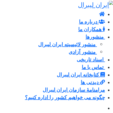
درباره ما
همکاران ما
منشورها
منشور لائیسیته ایران لیبرال
منشور آزادی
اسناد تاریخی
تماس با ما
کتابخانه ایران لیبرال
دیدنی ها
مرامنامۀ سازمان ایران لیبرال
چگونه می خواهیم کشور را اداره کنیم؟