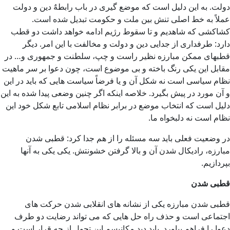
دولت. به این دلیل است كه موضع گیری در باب رابطهٌ دین و دولت
عملاً به خط اصلی تنش بین ملت و حكومت تبدیل شده است.
كشاكشی كه شاهدیم و تا سقوط رژیم ادامه خواهد داشت دو قطب
دارد: طرفداری از جدایی دین و دولت و مخالفت با این امر. دیگر
قطبهای ممكن مبارزه نظیر راست و چپ، سلطنت و جمهوری و… در
مقابل این یكی رنگ باخته و بی موضوع است، چون دعوا بر سر ماهیت
نظام سیاسی است نه شكل آن و یا فرضاً سیاست هایی كه باید در این
و آن مورد در پیش بگیرد. خلاصه اینکه اگر چنین وضعی پیدا شده به این
دلیل است که انتخاب موضع در برابر نظام اسلامی تابع شكل خود این
نظام است نه دلبخواه ما.
در وضعیت فعلی باید سه مسئله را از هم جدا کرد: قطبی شدن
مبارزه، رادیکال شدن آن و بالا گرفتن خشونتش. یکی یکی به آنها
بپردازیم.
قطبی شدن
قطبی شدن مبارزه یكی از نشانه های انقلابی شدن حركت های
اجتماعی است و حذف راه حل هایی كه می تواند رضایت دو طرف
دعوا را فراهم بیاورد. باید دید مكانیسم این تحول از چه قرار است و