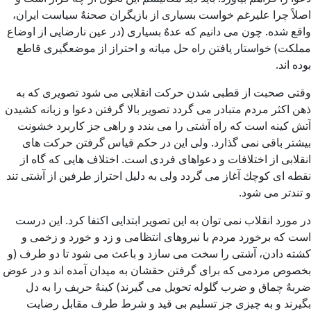
اصلاً چرا علیرغم خواست بسیاری از بازیگران صحنهٌ سیاست ایران،
واقع شده. چون می دانیم كه عدهٌ بسیاری (در عین نارضایی از اوضاع
مملکت) خواستار یافتن راه حل میانه و احتراز از موضعگیری قاطع
بوده اند.
وقتی صحبت از قطبی شدن حركت انقلابی می شود تصویری که به
ذهن اكثر مردم متبادر می گردد تصویر بالا گرفتن دعوا و زبانه كشیدن
آتش كینه است كه راه آشتی را می بندد و راهی جز كاربرد خشونت
بیشتر باقی نمی گذارد. ولی این در حكم قیاس گرفتن حركت های
انقلابی از اختلافات و دعواهای فردی است. اختلاف هایی كه گاه از
نقطه ای كوچك آغاز می گردد ولی به دلیل احتراز طرفین از آشتی تند
و تندتر می شود.
در مورد انقلاب نمی توان به این تصویر ابتدایی اكتفا كرد. این درست
است كه برخورد مردم با نیروهای انتظامی و زد و خورد و زخمی و
كشته دادن، آشتی را سخت می سازد و باعث می شود تا دو طرف (و
بخصوص مردمی كه برای گرفتن حقشان به میدان آمده اند و در عوض
ضربهٌ چماق و ضرب گلوله تحویل می گیرند) كینهٌ حریف را به دل
بگیرند و به چیزی جز تسلیم بی قید و شرط طرف مقابل رضایت