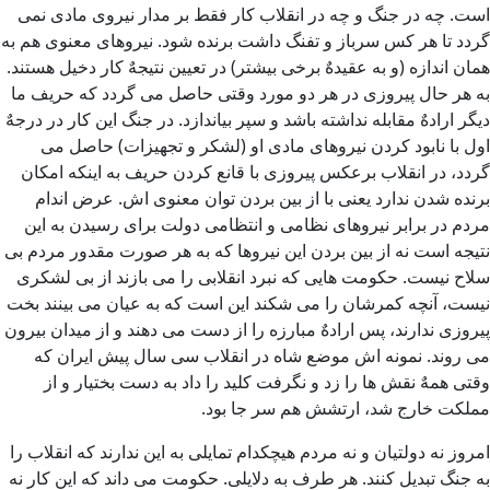
است. چه در جنگ و چه در انقلاب کار فقط بر مدار نیروی مادی نمی
گردد تا هر کس سرباز و تفنگ داشت برنده شود. نیروهای معنوی هم به
همان اندازه (و به عقیدهٌ برخی بیشتر) در تعیین نتیجهٌ کار دخیل هستند.
به هر حال پیروزی در هر دو مورد وقتی حاصل می گردد که حریف ما
دیگر ارادهٌ مقابله نداشته باشد و سپر بیاندازد. در جنگ این کار در درجهٌ
اول با نابود کردن نیروهای مادی او (لشکر و تجهیزات) حاصل می
گردد، در انقلاب برعکس پیروزی با قانع کردن حریف به اینکه امکان
برنده شدن ندارد یعنی با از بین بردن توان معنوی اش. عرض اندام
مردم در برابر نیروهای نظامی و انتظامی دولت برای رسیدن به این
نتیجه است نه از بین بردن این نیروها که به هر صورت مقدور مردم بی
سلاح نیست. حکومت هایی که نبرد انقلابی را می بازند از بی لشکری
نیست، آنچه کمرشان را می شکند این است که به عیان می بینند بخت
پیروزی ندارند، پس ارادهٌ مبارزه را از دست می دهند و از میدان بیرون
می روند. نمونه اش موضع شاه در انقلاب سی سال پیش ایران که
وقتی همهٌ نقش ها را زد و نگرفت کلید را داد به دست بختیار و از
مملکت خارج شد، ارتشش هم سر جا بود.
امروز نه دولتیان و نه مردم هیچکدام تمایلی به این ندارند که انقلاب را
به جنگ تبدیل کنند. هر طرف به دلایلی. حکومت می داند که این کار نه