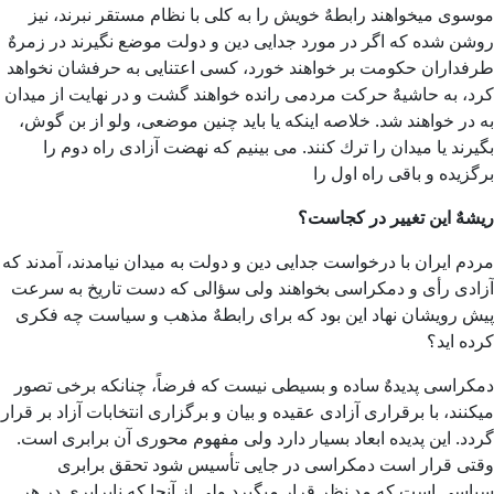
موسوی میخواهند رابطهٌ خویش را به كلی با نظام مستقر نبرند، نیز
روشن شده كه اگر در مورد جدایی دین و دولت موضع نگیرند در زمرهٌ
طرفداران حكومت بر خواهند خورد، كسی اعتنایی به حرفشان نخواهد
كرد، به حاشیهٌ حركت مردمی رانده خواهند گشت و در نهایت از میدان
به در خواهند شد. خلاصه اینكه یا باید چنین موضعی، ولو از بن گوش،
بگیرند یا میدان را ترك كنند. می بینیم که نهضت آزادی راه دوم را
برگزیده و باقی راه اول را
ریشهٌ این تغییر در كجاست؟
مردم ایران با درخواست جدایی دین و دولت به میدان نیامدند، آمدند كه
آزادی رأی و دمكراسی بخواهند ولی سؤالی كه دست تاریخ به سرعت
پیش رویشان نهاد این بود كه برای رابطهٌ مذهب و سیاست چه فكری
كرده اید؟
دمكراسی پدیدهٌ ساده و بسیطی نیست كه فرضاً، چنانكه برخی تصور
میكنند، با برقراری آزادی عقیده و بیان و برگزاری انتخابات آزاد بر قرار
گردد. این پدیده ابعاد بسیار دارد ولی مفهوم محوری آن برابری است.
وقتی قرار است دمكراسی در جایی تأسیس شود تحقق برابری
سیاسی است كه مد نظر قرار میگیرد ولی از آنجا كه نابرابری در هر