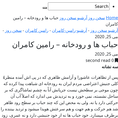
Home
سخن روز
آرشیو سخن روز
حباب ها و رودخانه – رامین
كامران
آرشیو سخن روز
-
آرشیو-رامین-کامران
-
رامین کامران
-
سخن روز
-
می 25, 2020
حباب ها و رودخانه – رامین كامران
می 25, 2020
0 second read
سه نشانه
پس از تظاهرات عاشورا و آرامش ظاهری كه در پی اش آمده منظرهٌ
كلی جنبش اعتراضی مردم ایران به رودخانه ای شباهت پیدا كرده كه
چون موجی بر سطحش نیست جریانش آناً به چشم تماشاگری كه بر
ساحل نشسته، نمی خورد و به تردیدش می اندازد که اصلاً آب آن
حرکتی دارد یا نه. ولی به محض این كه چند حباب بر سطح رود ظاهر
شد هم حركت و هم جهت و هم سرعتش هویدا میشود و تردید بیننده را
برطرف میسازد. خود حباب ها نه از خود جنبشی دارد و نه عمری، زود