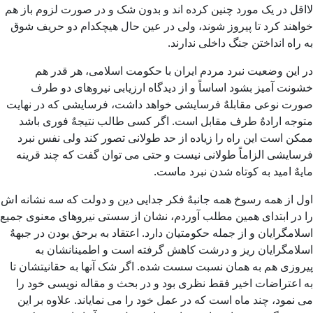
لااقل در یک مورد چنین کرده اند و بدون شک و در صورت لزوم باز هم
خواهند کرد تا پیروز شوند، ولی در عین حال هیچکدام دو حریف شوق
به راه انداختن جنگ داخلی ندارند.
در این وضعیت نبرد مردم ایران با حكومت اسلامی، هر قدر هم
خشونت آمیز بشود اساساً و از دیدگاه ارزیابی نیروهای دو طرف
صورت نوعی مقابلهٌ فرسایشی خواهد داشت، فرسایشی که در نهایت
متوجه ارادهٌ طرف مقابل است. اگر كسی طالب نتیجهٌ فوری باشد
ممكن است این راه را زیاده از حد طولانی تصور كند ولی نفس نبرد
فرسایشی الزاماً طولانی نیست و حتی می توان گفت که چند قرینه
مایهٌ امید به کوتاه شدن نبرد ماست.
اول از همه رسوخ همه جانبهٌ فکر جدایی دین و دولت که سه نشانه اش
را در ابتدای همین مطلب آوردم، نشان از سستی نیروهای معنوی جمیع
اسلامگرایان و از جمله حكومتیان دارد. اعتقاد به برحق بودن در جبههٌ
اسلامگرایان ریز و درشت كاهش گرفته است و اطمینانشان به
پیروزی هم به همان نسبت سست شده. اگر شک آنها به حقانیتشان تا
به اعتراضات اخیر فقط نظری بود و در بحث و مقاله نویسی خود را
می نمود، چند ماه است که در عمل خود را می نمایاند. علاوه بر این