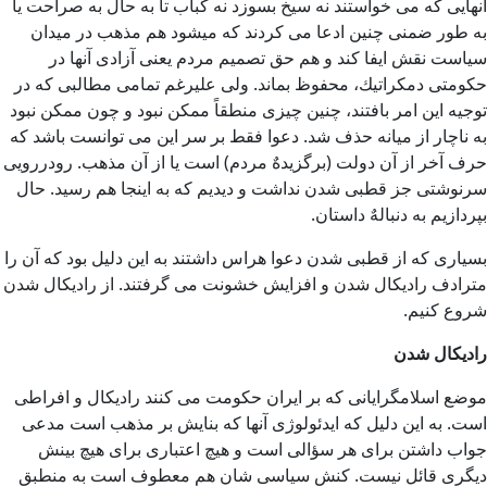
آنهایی كه می خواستند نه سیخ بسوزد نه كباب تا به حال به صراحت یا
به طور ضمنی چنین ادعا می كردند كه میشود هم مذهب در میدان
سیاست نقش ایفا كند و هم حق تصمیم مردم یعنی آزادی آنها در
حكومتی دمكراتیك، محفوظ بماند. ولی علیرغم تمامی مطالبی كه در
توجیه این امر بافتند، چنین چیزی منطقاً ممكن نبود و چون ممكن نبود
به ناچار از میانه حذف شد. دعوا فقط بر سر این می توانست باشد كه
حرف آخر از آن دولت (برگزیدهٌ مردم) است یا از آن مذهب. رودررویی
سرنوشتی جز قطبی شدن نداشت و دیدیم كه به اینجا هم رسید. حال
بپردازیم به دنبالهٌ داستان.
بسیاری كه از قطبی شدن دعوا هراس داشتند به این دلیل بود كه آن را
مترادف رادیكال شدن و افزایش خشونت می گرفتند. از رادیكال شدن
شروع كنیم.
رادیكال شدن
موضع اسلامگرایانی كه بر ایران حكومت می كنند رادیكال و افراطی
است. به این دلیل كه ایدئولوژی آنها كه بنایش بر مذهب است مدعی
جواب داشتن برای هر سؤالی است و هیچ اعتباری برای هیچ بینش
دیگری قائل نیست. كنش سیاسی شان هم معطوف است به منطبق