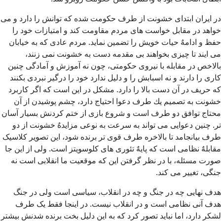
در ایران ابتدای خشونت از طرف حكومت شده که توانش را دارد و می
خواهد در مقابل خواست های مردم مقاومت كند و امتیازات خود را
حفظ و ادامهٌ حیات خویش را تضمین نماید. مردم عادی كه به خیابان
می ایند تا چیزی بخواهند بی مقدمه دست به خشونت نمی زنند،
بالاخص در مقابله با نیروی حكومتی، چون نه آموزش و آمادگی چنین
كاری را دارند و نه اسبابش را و دلیل ندارد خود را درگیر نبردی بكنند
كه حریف در آن دست بالا را دارد. مشكل در این است كه اگر كاربرد
خشونت به تصمیم یك طرف دعوا احتیاج دارد، چشم پوشیدن از آن
محتاج توافق دو طرف است و شروع بازی از ختم كردنش بسیار آسان
تر. چنین دعوایی می تواند به سرعت به نوعی مزایدهٌ خشونت از دو
طرف بیانجامد تا بالاخره طرف قوی تر برنده شود، این تصویر کلاسیک
مقابلهٌ نظامی است که پایهٌ تئوری های کلوسویتز است. ولی از این جا
صورت مسئله، با در نظر گرفتن این که موقعیت ما انقلابی است نه
جنگی، تغییر می کند.
هدف نهایی چه در جنگ و چه در انقلاب، سیاسی است ولی در جنگ
هدف آنی نظامی است و در انقلاب نیست. در اینجا فقط یک طرف
لشکر دارد، اما نباید تصور کرد که به این دلیل بخت برنده شدنش بیشتر