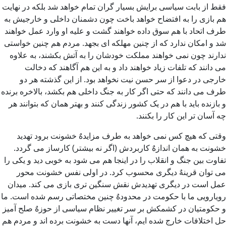
فقط از بابت سیاسی برایش بسیار گران تمام خواهد شد بلکه در نهایت
هم بازی را به افتضاح خواهد باخت چون دشمنان داخلی و خارجیش به
طرف اتحاد با هم سوق داده خواهند گشت و علیه او وارد عمل خواهند
شد و امکان ندارد که از چنین مهلکه ای بجهد. مردم هم چنین خواستی
ندارند چون نمی خواهند مملکت خودشان را به آتش بکشند، به علاوه
می دانند که تلفات زیاد خواهند داد و به این هم آگاهند که دخالت
خارجی در دعوا از سر حسن نیت نخواهد بود. از این گذشته هر دو
طرف می دانند که حتی اگر کار به جنگ داخلی هم بکشد، بالاخره برنده
و بازنده باید با هم در یک کشور زندگی کنند و بهتر همان که بتوانند هر
چه آسان تر این کار را بکنند.
وقتی که هیچ کس نمی خواهد به طرف مزایدهٌ خشونت برود تهدید
خشونت به همان اندازهٌ کاربردش (اگر نه بیشتر) کارساز می گردد.
تفاوت بین جنگ و انقلاب را در اینجا هم می شود به خوبی دید و یکی را
می توان قرینهٌ دیگری محسوب کرد. در اولی نفس خشونت محور
عمل است در دیگری تهدیدش نقش سنگین تری بازی می کند. میدان
رویارویی ما با حکومت در محدودهٌ چنین مختصاتی رسم شده است. ما
و حکومتیان در کشمکش بر سر تغییر نظام سیاسی از حوزهٌ صلح آمیز
حل اختلافات خارج شده ایم، آنها دست به خشونت برده اند و مردم هم