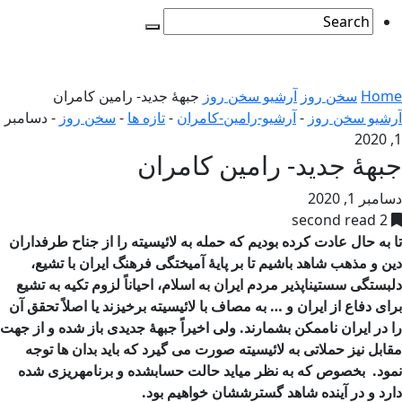
Home
سخن روز
آرشیو سخن روز
جبهۀ جدید- رامین کامران
آرشیو سخن روز
-
آرشیو-رامین-کامران
-
تازه ها
-
سخن روز
-
دسامبر
1, 2020
جبهۀ جدید- رامین کامران
دسامبر 1, 2020
2 second read
تا به حال عادت کرده بودیم که حمله به لائیسیته را از جناح طرفداران
دین و مذهب شاهد باشیم تا بر پایۀ آمیختگی فرهنگ ایران با تشیع،
دلبستگی سستیناپذیر مردم ایران به اسلام، احیاناً لزوم تکیه به تشیع
برای دفاع از ایران و … به مصاف با لائیسیته برخیزند یا اصلاً تحقق آن
را در ایران ناممکن بشمارند. ولی اخیراً جبهۀ جدیدی باز شده و از جهت
مقابل نیز حملاتی به لائیسیته صورت می گیرد که باید بدان ها توجه
نمود. بخصوص که به نظر میاید حالت حسابشده و برنامهریزی شده
دارد و در آینده شاهد گسترششان خواهیم بود.