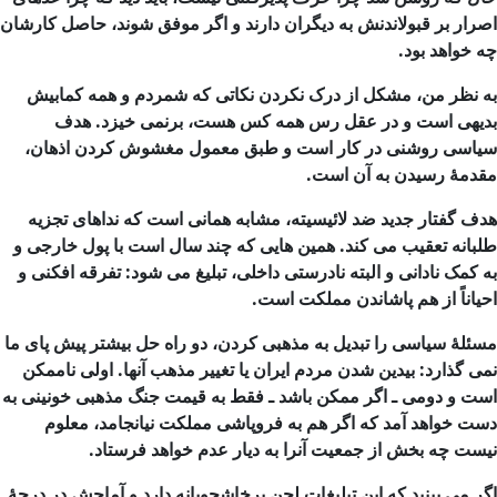
اصرار بر قبولاندنش به دیگران دارند و اگر موفق شوند، حاصل کارشان
چه خواهد بود.
به نظر من، مشکل از درک نکردن نکاتی که شمردم و همه کمابیش
بدیهی است و در عقل رس همه کس هست، برنمی خیزد. هدف
سیاسی روشنی در کار است و طبق معمول مغشوش کردن اذهان،
مقدمۀ رسیدن به آن است.
هدف گفتار جدید ضد لائیسیته، مشابه همانی است که نداهای تجزیه
طلبانه تعقیب می
کند. همین
هایی که چند سال است با پول خارجی و
به کمک نادانی و البته نادرستی داخلی، تبلیغ می
شود: تفرقه افکنی و
احیاناً از هم پاشاندن مملکت است.
مسئلۀ سیاسی را تبدیل به مذهبی کردن، دو راه حل بیشتر پیش پای ما
نمی
گذارد: بیدین شدن مردم ایران یا تغییر مذهب آنها. اولی ناممکن
است و دومی ـ اگر ممکن باشد ـ فقط به قیمت جنگ مذهبی خونینی به
دست خواهد آمد که اگر هم به فروپاشی مملکت نیانجامد، معلوم
نیست چه بخش از جمعیت آنرا به دیار عدم خواهد فرستاد.
اگر می
بینید که این تبلیغات لحن پرخاشجویانه دارد و آماجش در درجۀ