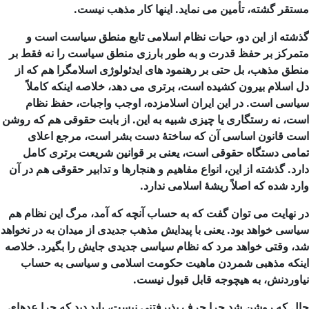
مستقر گشته، تأمین می نماید. اینها کار مذهب نیست.
گذشته از این دو، حیات نظام اسلامی تابع منطق سیاست است و
متمرکز بر حفظ قدرت و به طور بارزی منطق سیاست را نه فقط بر
منطق مذهب، بل حتی بر رهنمود های ایدئولوژی اسلامگرا هم که از
دل اسلام بیرون کشیده است، برتری می دهد، خلاصه اینکه کاملاً
سیاسی است. در این ایران اسلامزده، اوجب واجبات، حفظ نظام
است، نه رستگاری یا چیزی شبیه به این. از بابت حقوقی هم که روشن
است قانون اساسی آن که ساختۀ دست بشر است، مرجع اعلای
تمامی دستگاه حقوقی است، یعنی بر قوانین شریعت برتری کامل
دارد. گذشته از این، انواع مفاهیم و هنجارها و تدابیر حقوقی هم در آن
وارد شده که اصلاً ریشۀ اسلامی ندارد.
در نهایت می
توان گفت که به حساب آنچه که آمد، مرگ این نظام هم
سیاسی خواهد بود. یعنی با پیدایش مذهب جدیدی از میدان به در نخواهد
شد، وقتی خواهد مرد که نظام سیاسی جدیدی جایش را بگیرد. خلاصه
اینکه مذهبی شمردن ماهیت حکومت اسلامی و سیاسی به حساب
نیاوردنش، به هیچوجه قابل قبول نیست.
حال که روشن شد چرا حرف پذیرفتنی نیست، باید دید که چرا عدهای