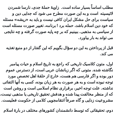
مطلب اساساً بسیار ساده است. زاویۀ حملۀ جدی، نارسا شمردن
لائیسیته است و به این صورت مطرح می شود که جدایی دین و
سیاست برای حل مشکل ایران کافی نیست و باید به «ریشه» مسئله
که خود دین اسلام باشد، حمله برد ! برنامه، تغییر صورت مسئله است
از سیاسی به مذهبی. ببینیم که بر چه پایه صورت گرفته و چه نتایجی
می تواند به بار بیاورد.
قبل از پرداختن به این دو سؤال بگویم که این گفتار از دو منبع تغذیه
می کند.
اول، متون کلاسیک تاریخی که راجع به تاریخ اسلام و حیات پیامبر
نگاشته شده. متونی که اگر زبانشان عربی است، از دسترس عموم
دور بوده و اگر فارسی هم هست، خارج از حلقۀ اهل تخصص مورد
توجه نبوده است و به هر صورت به هر زبان بوده، کسی به آنها التفاتی
نداشته. علت توجه اخیر، برقراری نظام اسلامی است و روشن است
که از منظر مخالفت پیدا شده و هدفش تحقیق تاریخی یا مذهبی نیست،
مشروعیت زدایی و گاه صرفاً انتقامجویی کلامی از حکومت فعلیست.
دوم، تحقیقاتی که توسط دانشمندان کشورهای مختلف در بارۀ اسلام