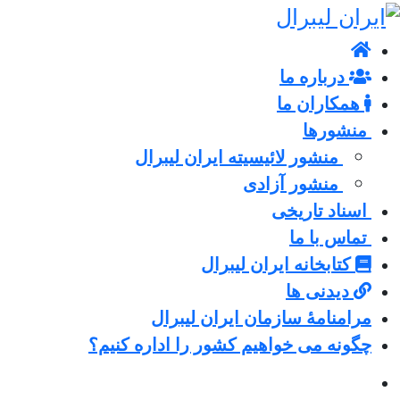
درباره ما
همکاران ما
منشورها
منشور لائیسیته ایران لیبرال
منشور آزادی
اسناد تاریخی
تماس با ما
کتابخانه ایران لیبرال
دیدنی ها
مرامنامۀ سازمان ایران لیبرال
چگونه می خواهیم کشور را اداره کنیم؟