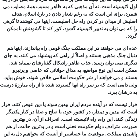
اول لائیسیته است، نه آن مذهبی که به ظاهر مسبب همۀ مصایب می
شمرد، برای این است که به رغم شعار دادن در بارۀ اسلام، هدف
اصلیش از میدان در کردن راه حل اصلیست. اینها می
کوشند تا گرهی
را که می
توان به تدبیر لائیسیته گشود، کور کند تا گشودنش ناممکن
گردد.
عده ای می
خواهند در این مملکت جنگ قومی راه بیاندازند، اینها هم
دنبال جنگ مذهبی هستند و اصلاً از راهی که پیشنهاد می
کنند، به جای
دیگری نمی
توان رسید. جذب ظاهر رادیکال گفتارشان نمیباید شد.
ممکن است این نوع مواضع، به مذاق جوانانی که عاصی و پرنیرو
هستند و می
خواهند از شر حکومت اسلامی خلاص شوند، خوش بیاید،
ولی دامی است که بر سر راه آنها گسترده شده تا از راه مبارزۀ درست
به درشان ببرد.
قرار نیست که در آینده مردم ایران بیدین شوند یا دین عوض کنند، قرار
است که بیدین و دیندار، در کشور خود، با صلح و صفا در کنار یکدیگر
زندگی کنند. این راه، راه لائیسیته است. انحراف از آن، در بهترین
صورت، مترادف دوام حکومت فعلی است و در بدترین حالت، از هم
پاشیدن مملکت. موقعیت ما حساستر از آنست که بخواهیم دل به این