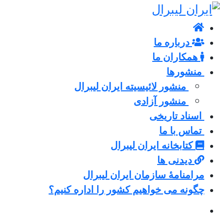
درباره ما
همکاران ما
منشورها
منشور لائیسیته ایران لیبرال
منشور آزادی
اسناد تاریخی
تماس با ما
کتابخانه ایران لیبرال
دیدنی ها
مرامنامۀ سازمان ایران لیبرال
چگونه می خواهیم کشور را اداره کنیم؟