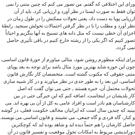
ورای این اختلافی که گفتم. من تصور می کنم که چنین متنی را نمی
توان فقط به صورت ایستا در نظر آورد و ارزیابی کرد، باید از آن
ارزیابی پویا به دست داد، یعنی تحولات ممکنش را در طول زمان در
نظر آورد و مطلب را با در نظر گرفتن احتمالات تحولش سنجید. رابطۀ
اجزای آن خطی نیست که مثل دانه های تسبیح به آنها بنگریم و احیاناً
تصور کنیم که اگر یکی را از رشته خارج کنیم در باقی تأثیری حاصل
نمی گردد.
برای اینکه منظورم روشن شود، مثالی میاورم از حوزۀ قانون اساسی،
چون این حوزه شاید بهترین مورد مثال باشد برای توجه به بعد پویای
متنی حقوقی که مکتوب گشته است. متخصصان کار نگارش قانون
اساسی، این بعد را به طور جدی در نظر میاورند و در کار شبیه سازی
تحولات محتمل آن، خبره هستند ـ حتی می توان گفت که اصل
کار بلدیشان در اینجاست. اضافه کنم که این خبرگی حتی در بین
کارشناسان هم نادر است و افراد عامی به کل از آن بی بهره اند. می
بینید که چندین سال است که ایرانیان مخالف حکومت فعلی، در گوشه
و کنار، گاه فردی و گاه جمعی، می نشینند و قانون اساسی می نویسند.
حاصل کارشان را هم حتماً دیده اید و شاهد بوده اید که کوچکترین
دوراندیشی مربوط به امکانات تحول موقعیت و تفسیر قانون در آن