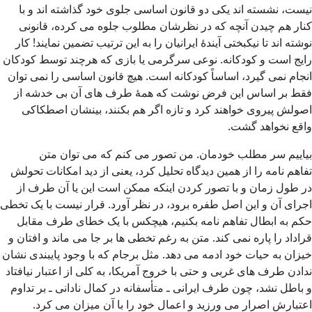
نیست، نشسته اند یکی دو قانون اساسی جلوی خود گذاشته اند و با
کنار هم چیدن آنچه که در نظرشان مطلوب جلوه می کرده، قانونی
نوشته اند تا نیکبختی آیندۀ ایرانیان را به این ترتیب تضمین نمایند! کار
رایج است و کودکانه. نوعی سرگرمی یا بازی که هرچند توسط کودکان
انجام نمی گیرد، اساساً کودکانه است. هیچ قانون اساسی را نمی توان
فقط بر اساس این فرض نوشت که همۀ طرف های آن بی خدشه از
اصولش پیروی خواهند کرد و تازه اگر هم بکنند، بینشان اصطکاکی
واقع نخواهد گشت.
بیاییم سر مطلب خودمان. من تصور می کنم که می توان متن
تفاهم نامه را از همین دیدگاه تحلیل کرد، یعنی از دید امکانات تحولش
در طول زمان و با تصور کردن اینکه ممکن است این یا آن طرف از
اجرای آن و این اصل طفره برود، در نظر آورد. قرار نیست با یک تخطی
حکم به ابطال تفاهم نامه بکنیم، هیچکس با یک خطای طرف مقابل
قراداد را پاره نمی کند. متن به رغم تخطی ها بر جا می ماند و افتان و
خیزان به حیات خود ادمه می دهد. مثل برجام که با وجود پایبندی نشان
ندادن طرف های غربی و حتی با خروج آمریکا، به کلی از اعتبار نیافتاد
و باطل نشد، چون طرف ایرانی ـ متأسفانه در کمال نادانی ـ بر تداوم
اعتبارش اصرار می ورزید و اعمال خود را با آن میزان می کرد.