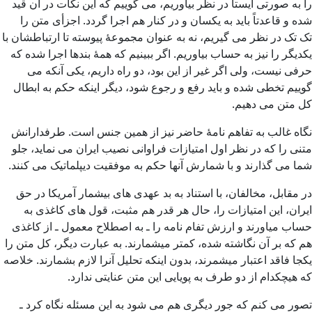
را به صورتی ایستا در نظر بیاوریم، می گوییم که این نکات در آن قید
شده و قاعدتاً باید به یکسان و در کنار هم اجرا گردد. اجزأی متن را
تک تک در نظر می گیریم، نه به عنوان مجموعۀ پیوسته تا ارتباطشان با
یکدیگر را نیز به حساب بیاوریم. اگر ببینیم که همۀ بندها اجرا شده که
حرفی نیست، ولی اگر غیر از این بود، دو راه داریم، یکی آنکه می
گوییم تخطی شده و باید رفع و رجوع شود، دیگر اینکه حکم به ابطال
کل متن می دهیم.
نگاه غالب به تفاهم نامۀ حاضر نیز از همین جنس است. طرفدارانش
متنی را که در نظر اول امتیازات فراوانی نصیب ایران می نماید، جلو
شما می گذارند و با شمارش آنها حکم به موفقیت دیپلماتیک می کنند.
در مقابل، مخالفان، با استناد به بد عهدی های بیشمار آمریکا در حق
ایران، این امتیازات را، حال هر قدر هم مثبت، قول های کاغذی به
حساب میاورند و ارزش تفام نامه را ـ به اصطلاح معمول ـ از کاغذی
هم که بر آن نگاشته شده، کمتر میشمارند. به عبارت دیگر، کل متن را
یکجا فاقد اعتبار میشمرند، بدون اینکه تحلیل آنرا لازم بشمارند. خلاصه
که هیچکدام از دو طرف به پویایی این متن عنایتی ندارد.
تصور می کنم که جور دیگری هم می شود به این مسئله نگاه کرد ـ