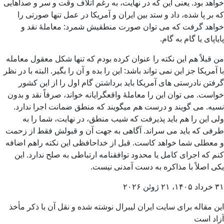
خواهد بود. یعنی این که در نهایت، به رغم اتلاف وقت و سر و صداهایی
که بر پا شده، داد و ستد بین ایران و آمریکا در عمل تنها صورتی را
خواهد گرفت که می توان صورت منطقیش شمرد: معاملۀ نقد و
پایاپای یا گام به گام.
من قبلاً هم این نکته را عنوان کرده بودم که تنها شکل معقول معامله
با آمریکا جز این نمی تواند باشد: این را بده و آن را بگیر. البته با در نظر
گرفتن نادرستی های آمریکا باید برداشتن گام اول را از این کشور
خواست. می توان این را معاملۀ واقعگرایانه خواند، صرفاً نقد و بدون
نسیه. می گویند و درست هم میگویند که منطق ضمانت اجرا ندارد.
ولی این را هم باید پذیرفت که شیب منطق، در نهایت، شما را به
طرفی که باید می سراند. آگاهی به جهت آن و قبولش فقط از زحمت
و معطلی شما خواهد کاست. قبل از خداحافظی این نکته راهم اضافه
کنم که اجرای کامل یا محدود توافقنامه ارتباطی به صلح ندارد. این
یکی اصلاً با مذاکره به دست آمدنی نیست.
۳۱ خرداد ۱۴۰۵، ۲۱ ژوئن ۲۰۲۶
این مقاله برای سایت ایران لیبرال نوشته شده و نقل آن با ذکر مأخذ
آزاد است