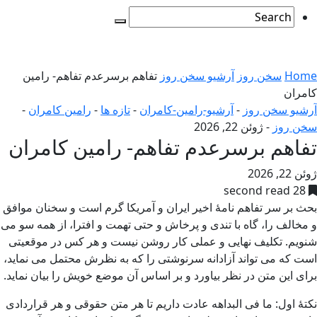
Home
سخن روز
آرشیو سخن روز
تفاهم برسرعدم تفاهم- رامین
کامران
آرشیو سخن روز
-
آرشیو-رامین-کامران
-
تازه ها
-
رامین کامران
-
سخن روز
-
ژوئن 22, 2026
تفاهم برسرعدم تفاهم- رامین کامران
ژوئن 22, 2026
28 second read
بحث بر سر تفاهم نامۀ اخیر ایران و آمریکا گرم است و سخنان موافق
و مخالف را، گاه با تندی و پرخاش و حتی تهمت و افترا، از همه سو می
شنویم. تکلیف نهایی و عملی کار روشن نیست و هر کس در موقعیتی
است که می تواند آزادانه سرنوشتی را که به نظرش محتمل می نماید،
برای این متن در نظر بیاورد و بر اساس آن موضع خویش را بیان نماید.
نکتۀ اول: ما فی البداهه عادت داریم تا هر متن حقوقی و هر قراردادی