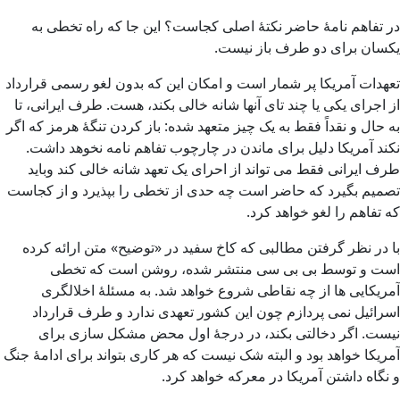
در تفاهم نامۀ حاضر نکتۀ اصلی کجاست؟ این جا که راه تخطی به
یکسان برای دو طرف باز نیست.
تعهدات آمریکا پر شمار است و امکان این که بدون لغو رسمی قرارداد
از اجرای یکی یا چند تای آنها شانه خالی بکند، هست. طرف ایرانی، تا
به حال و نقداً فقط به یک چیز متعهد شده: باز کردن تنگۀ هرمز که اگر
نکند آمریکا دلیل برای ماندن در چارچوب تفاهم نامه نخوهد داشت.
طرف ایرانی فقط می تواند از احرای یک تعهد شانه خالی کند وباید
تصمیم بگیرد که حاضر است چه حدی از تخطی را بپذیرد و از کجاست
که تفاهم را لغو خواهد کرد.
با در نظر گرفتن مطالبی که کاخ سفید در «توضیح» متن ارائه کرده
است و توسط بی بی سی منتشر شده، روشن است که تخطی
آمریکایی ها از چه نقاطی شروع خواهد شد. به مسئلۀ اخلالگری
اسرائیل نمی پردازم چون این کشور تعهدی ندارد و طرف قرارداد
نیست. اگر دخالتی بکند، در درجۀ اول محض مشکل سازی برای
آمریکا خواهد بود و البته شک نیست که هر کاری بتواند برای ادامۀ جنگ
و نگاه داشتن آمریکا در معرکه خواهد کرد.