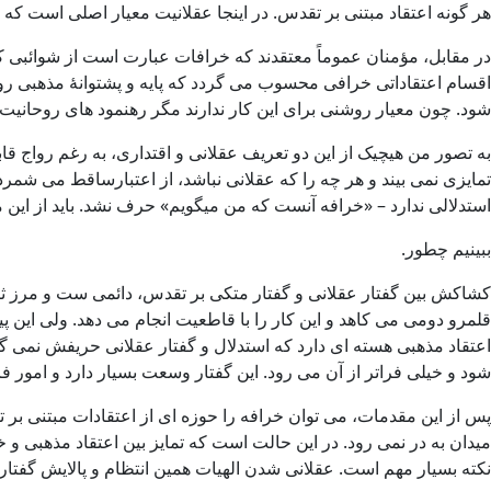
هر گونه اعتقاد مبتنی بر تقدس. در اینجا عقلانیت معیار اصلی است که 
در مقابل، مؤمنان عموماً معتقدند که خرافات عبارت است از شوائبی که
اقسام اعتقاداتی خرافی محسوب می گردد که پایه و پشتوانۀ مذهبی روش
شود. چون معیار روشنی برای این کار ندارند مگر رهنمود های روحانیت
به تصور من هیچیک از این دو تعریف عقلانی و اقتداری، به رغم رواج قاب
تمایزی نمی بیند و هر چه را که عقلانی نباشد، از اعتبارساقط می شمرد.
استدلالی ندارد – «خرافه آنست که من میگویم» حرف نشد. باید از این معی
ببینیم چطور.
کشاکش بین گفتار عقلانی و گفتار متکی بر تقدس، دائمی ست و مرز ثابت ن
قلمرو دومی می کاهد و این کار را با قاطعیت انجام می دهد. ولی این
اعتقاد مذهبی هسته ای دارد که استدلال و گفتار عقلانی حریفش نمی گر
شود و خیلی فراتر از آن می رود. این گفتار وسعت بسیار دارد و امور 
پس از این مقدمات، می توان خرافه را حوزه ای از اعتقادات مبتنی 
میدان به در نمی رود. در این حالت است که تمایز بین اعتقاد مذهبی و 
نکته بسیار مهم است. عقلانی شدن الهیات همین انتظام و پالایش گفتا