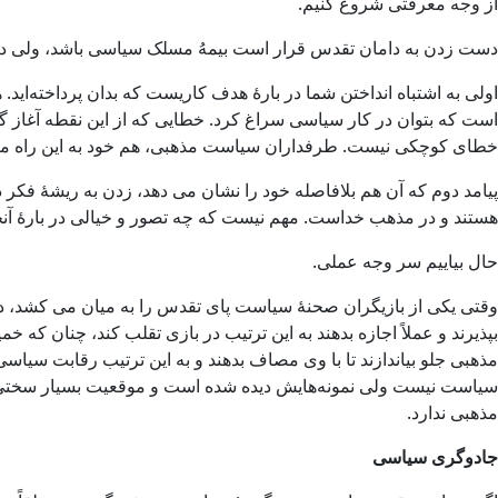
از وجه معرفتی شروع کنیم.
دست زدن به دامان تقدس قرار است بیمهُ مسلک سیاسی باشد، ولی در 
اولی به اشتباه انداختن شما در بارۀ هدف کاریست که بدان پرداخته‌ا
است که بتوان در کار سیاسی سراغ کرد. خطایی که از این نقطه آغاز 
خطای کوچکی نیست. طرفداران سیاست مذهبی، هم خود به این راه میروند
پیامد دوم که آن هم بلافاصله خود را نشان می دهد، زدن به ریشۀ ف
هستند و در مذهب خداست. مهم نیست که چه تصور و خیالی در بارۀ آنچه 
حال بیاییم سر وجه عملی.
وقتی یکی از بازیگران صحنۀ سیاست پای تقدس را به میان می کشد، در ت
بپذیرند و عملاً اجازه بدهند به این ترتیب در بازی تقلب کند، چنان که 
مذهبی جلو بیاندازند تا با وی مصاف بدهند و به این ترتیب رقابت سیا
سیاست نیست ولی نمونه‌هایش دیده شده است و موقعیت بسیار سختی بر
مذهبی ندارد.
جادوگری سیاسی