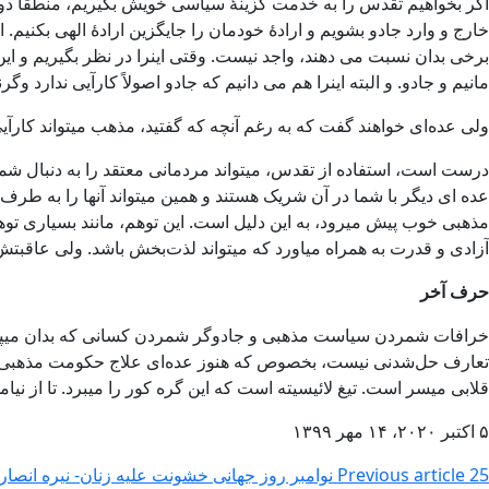
اگر بخواهیم تقدس را به خدمت گزینۀ سیاسی خویش بگیریم، منطقاً دو 
خارج و وارد جادو بشویم و ارادۀ خودمان را جایگزین ارادۀ الهی بکنیم
برخی بدان نسبت می دهند، واجد نیست. وقتی اینرا در نظر بگیریم و ای
مانیم و جادو. و البته اینرا هم می دانیم که جادو اصولاً کارآیی ندارد و
ولی عده‌ای خواهند گفت که به رغم آنچه که گفتید، مذهب میتواند کارآیی 
درست است، استفاده از تقدس، میتواند مردمانی معتقد را به دنبال شما ب
عده ای دیگر با شما در آن شریک هستند و همین میتواند آنها را به ط
مذهبی خوب پیش میرود، به این دلیل است. این توهم، مانند بسیاری تو
آزادی و قدرت به همراه میاورد که میتواند لذت‌بخش باشد. ولی عاقبتش
حرف آخر
خرافات شمردن سیاست مذهبی و جادوگر شمردن کسانی که بدان میپردازن
تعارف حل‌شدنی نیست، بخصوص که هنوز عده‌‌ای علاج حکومت مذهبی فع
قلابی میسر است. تیغ لائیسیته است که این گره کور را میبرد. تا از
۵ اکتبر ۲۰۲۰، ۱۴ مهر ۱۳۹۹
25 نوامبر روز جهانی خشونت علیه زنان- نیره انصاری
Previous article