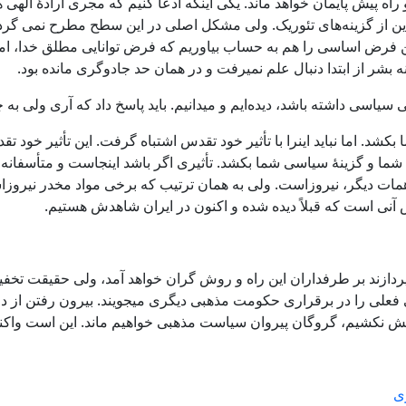
راه پیش پایمان خواهد ماند. یکی اینکه ادعا کنیم که مجری ارادۀ ال
. این از گزینه‌های تئوریک. ولی مشکل اصلی در این سطح مطرح نمی گردد
ن فرض اساسی را هم به حساب بیاوریم که فرض توانایی مطلق خدا، امکان
گرنه بشر از ابتدا دنبال علم نمیرفت و در همان حد جادوگری مانده بود.
سیاسی داشته باشد، دیده‌ایم و میدانیم. باید پاسخ داد که آری ولی به چ
کشد. اما نباید اینرا با تأثیر خود تقدس اشتباه گرفت. این تأثیر خود 
رف شما و گزینۀ سیاسی شما بکشد. تأثیری اگر باشد اینجاست و متأسفا
همات دیگر، نیرو‌زاست. ولی به همان ترتیب که برخی مواد مخدر نیرو
 آنی است که قبلاً دیده شده و اکنون در ایران شاهدش هستیم.
د بر طرفداران این راه و روش گران خواهد آمد، ولی حقیقت تخفیف ن
لی را در برقراری حکومت مذهبی دیگری میجویند. بیرون رفتن از دور
 نیامش نکشیم، گروگان پیروان سیاست مذهبی خواهیم ماند. این است و