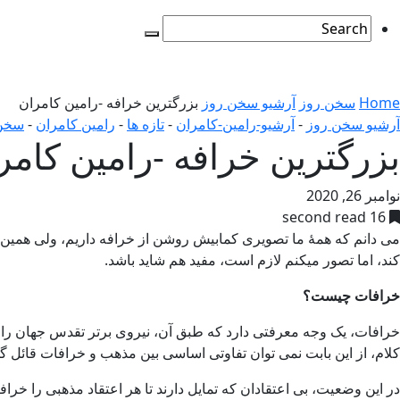
Home
سخن روز
آرشیو سخن روز
بزرگترین خرافه -رامین کامران
آرشیو سخن روز
-
آرشیو-رامین-کامران
-
تازه ها
-
رامین کامران
-
سخن
بزرگترین خرافه -رامین کامر
نوامبر 26, 2020
16 second read
می دانم که همۀ ما تصویری کمابیش روشن از خرافه داریم، ولی همین
کند، اما تصور میکنم لازم است، مفید هم شاید باشد.
خرافات چیست؟
خرافات، یک وجه معرفتی دارد که طبق آن، نیروی برتر تقدس جهان را در
کلام، از این بابت نمی توان تفاوتی اساسی بین مذهب و خرافات قائل
در این وضعیت، بی اعتقادان که تمایل دارند تا هر اعتقاد مذهبی را خ