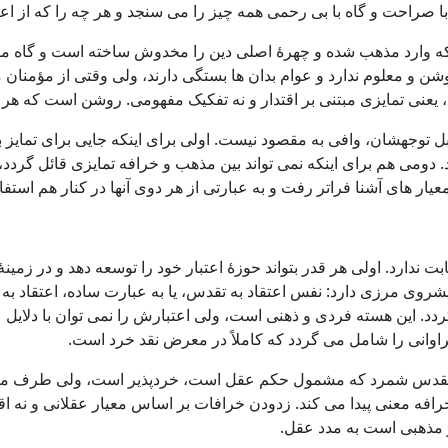
با صراحت و گاه با بی رحمی همه چیز را می سنجد و هر چه را که از اعت
 وارد مذهب شده و چهرۀ اصلی دین را مخدوش ساخته است و گاه مصرند ک
ن و معلوم ندارد و عوام بدان ها بستگی دارند، ولی وقتی از مؤمنان
، یعنی تمایزی مبتنی بر اقتدار و نه تفکیک مفهومی. روشن است که ه
ل توجهشان، وافی به مقصود نیست. اولی برای اینکه جایی برای تمایز بین
 دومی هم برای اینکه نمی تواند بین مذهب و خرافه تمایزی قائل گردد، 
ار های آشنا فراتر رفت و به عبارتی از هر دوی آنها در کنار هم استفاد
دارد. اولی هر قدر بتواند حوزۀ اعتبار خود را توسعه دهد و در زمینۀ 
 پیشروی مرزی دارد: نفس اعتقاد به تقدس، یا به عبارت ساده، اعتقا
دد. این هسته فردی و ذهنی است، ولی اعتبارش را نمی توان با دلایل ع
فراوانی را شامل می گردد که کاملاً در معرض نقد خرد است.
بر تقدس شمرد که مشمول حکم عقل است، خردپذیر است، ولی طرف مقابل
خرافه معنی پیدا می کند. زدودن خرافات بر اساس معیار عقلانی و نه ا
ر مذهبی است به مدد عقل.