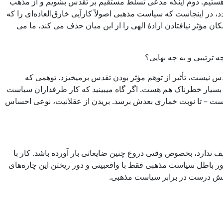
هی هستیم. دوم اینکه مدعی تسلط مستقیم بر تقدس بشویم و از مذهب
، در اینجاست که سیاست مذهبی اصولاً کارآیی خارق‌العاده‌ای را که
 مؤثر نیافتادن ارادۀ الهی را از این میان حذف می کند، ما می
ه ترتیبی و به چه بهایی؟
تقدس نیست، تأثیر از توهم مؤثر بودن تقدس برمیخیزد. توهمی که
نه بسیار خطرناک هم هست. اگر گاه میبینید که کار طرفداران سیاست
زاست – تا نوبت خماری بعدش برسد. بریدن از عقلانیت، نوعی احساس
دارد، بخصوص وقتی دروغ چنین ضایعاتی بار آورده باشد. کار با
 باطل سیاست مذهبی فقط با واقعبینی و دور ریختن این چاره‌های
اکنش درست در برابر سیاست مذهبی.