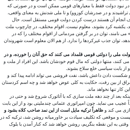
 در نبود دولت فقط با معیارهای قومی ممکن است و در صورتی که
ی تراشیدند و در صدرشان کوزوو) و تا ملی شدنش به معنای واقعی،
 شرف انجام آن هستند درست کردن دولت قومی مستقل است. حال
نند، یکشبه کرد بشوند، معلوم نیست. اقوام مختلف، در چارچوب ملت
ی نامند، توان در بر گرفتن مردمانی از اقوام مختلف را که در
بدهد، توان جذب غیرکردها را ندارد. از هم الان معلوم است شهروندان
ولت ملی را دولتی قومی قلمداد می کنند که حق آنان را خورده، و در
کنند، منتها دولتی که مال قوم خودشان باشد. این افراد از ملت و
 و از بابت سیاسی خلع سلاح بشوند.
 شکست دادن داعش باشد، نفت فروشی می تواند ادامه پیدا کند و
عراق از بین رفت، حکایت به کلی عوض خواهد شد و چه اسم کردستان
کار تنها نخواهد ماند.
نکه بعد از چند دهه ملت سازی که با آتاتورک شروع شد و حتی در
 عجیب می نماید. چون امپراتوری عثمانی چندملیتی بود و از این بابت
ازی می کند و
ظاهراً ترکیه مایل است از این نمد صاحب کلاه بشود و
ه نیست و موقعی که تکلیف سیادت بر خاورمیانه روشن شد، ترکیه که در
د. وقتی به این نقطه بنگریم، روشن خواهد شد که کنار آمدن با بلوک