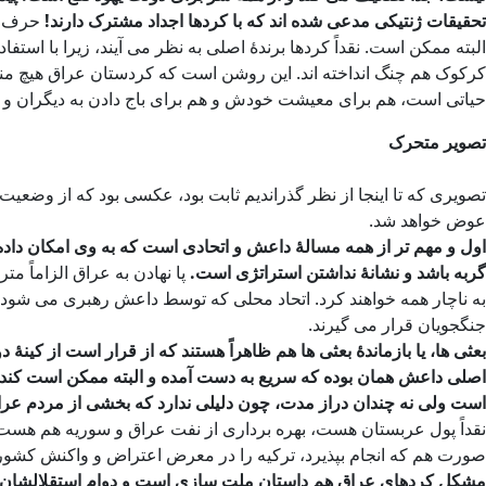
تحقیقات ژنتیکی مدعی شده اند که با کردها اجداد مشترک دارند!
حرف ا
البته ممکن است. نقداً کردها برندۀ اصلی به نظر می آیند، زیرا با است
کرکوک هم چنگ انداخته اند. این روشن است که کردستان عراق هیچ منبع 
حیاتی است، هم برای معیشت خودش و هم برای باج دادن به دیگران و د
تصویر متحرک
تصویری که تا اینجا از نظر گذراندیم ثابت بود، عکسی بود که از وضعیت
عوض خواهد شد.
اول و مهم تر از همه مسالۀ داعش و اتحادی است که به وی امکان داده 
گربه باشد و نشانۀ نداشتن استراتژی است.
پا نهادن به عراق الزاماً 
به ناچار همه خواهند کرد. اتحاد محلی که توسط داعش رهبری می شود، ب
جنگجویان قرار می گیرند.
بعثی ها، یا بازماندۀ بعثی ها هم ظاهراً هستند که از قرار است از کینۀ
اصلی داعش همان بوده که سریع به دست آمده و البته ممکن است کند ا
است ولی نه چندان دراز مدت، چون دلیلی ندارد که بخشی از مردم عرا
نقداً پول عربستان هست، بهره برداری از نفت عراق و سوریه هم هست ک
صورت هم که انجام بپذیرد، ترکیه را در معرض اعتراض و واکنش کشورها
مشکل کردهای عراق هم داستان ملت سازی است و دوام استقلالشان. در 