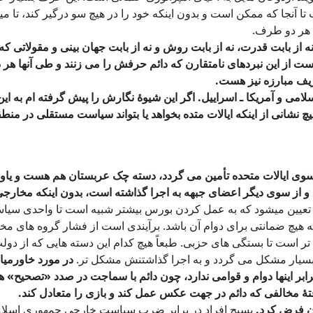
 آنجا که ممکن است و بدون اینکه خود را در هیچ سو درگیر کند، تا میت
ا هر دو طرف.
نه از بابت قدرت، نه از بابت روش و نه از بابت جهان بینی و مقولاتی 
 از این نبردهای نامتقارن که دائم حرفش را می زنند و طی آنها هر 
عریف مبارزه نیز هست.
امی و آمریکا ـ اسراییل. اگر این شیوۀ نگارش را پیش گرفته ام به این
هیچ نشانی از اینکه ایالات متده بخواهد یا بتواند سیاست مستقلی در من
ز سوی ایالات متحده تأمین می گردد، دسته چک عربستان هم هست و یاو
 از سوی دیگر اعضای جبهه به اجرا گذاشته است، بدون اینکه مخارجی ق
ی تعیین میشود که به عمل کردن بورس بیشتر شبیه است تا واحدی سیا
نکه هیچ ضمانتی برای دوام آن باشد. برآیندی است از فشار گروه های 
ر است تا بستگی های حزبی. طبعاً هیچ کدام این دسته هایی که از دو
 بسیار مشکل می گردد و به اجرا گذاشتنش مشکل تر.
در مورد خاورمیا
ابر اینها دوام و قوامی ندارد، چون دائم با سماجت در صدد «تصحیح» 
تۀ مخالفی که دائم در جهت عکس عمل کند و بازی را متعادل کند.
ان فرض کرد.
بسیج افراد در برابر ضرب سیاست خارجی جمهوری اسلامی،