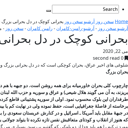
Home
سخن روز
آرشیو سخن روز
بحرانی کوچک در دل بحرانی بزرگ –
آرشیو سخن روز
-
آرشیو-رامین-کامران
-
رامین کامران
-
سخن روز
-
می 
بحرانی کوچک در دل بحرانی 
می 22, 2020
0 second read
شلوغی های اخیر عراق، بحران کوچکی است که در دل بحرانی بزرگ واقع 
بحران بزرگ
چارچوب کلی بحران خاورمیانه برای همه روشن است. دو جبهه با هم در
بریزند، به آن می گویند هلال شیعی) و عراق و سوریه و حزب الله لبن
طرفداران این بلوک محسوب نمود. اولی از سوریه پشتیبانی قاطع کرده 
برخاسته از فاصلۀ جغرافیایی است، حفظ نموده ولی در نهایت کم یا بی
در جبهۀ مقابل باید آمریکا ـ اسرائیل و در کنارش عربستان سعودی را
که هنوز از انقلاب و کودتای متعاقبش نفس تازه نکرده تا بتواند جول
مورد ترکیه را هم باید جدا از دو بلوکی که گفتیم بررسید. بسیاری می