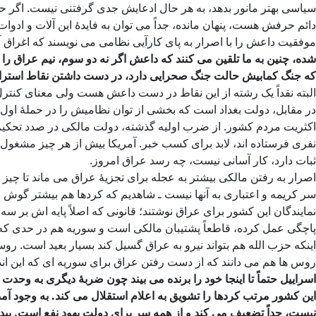
سیاسی بهتر مانور بدهد، به هر حال ادعایش جدی گرفتنی نیست. اگ
دائم حرفش هست، پنهان مانده، جداً می توان به فایدۀ این آلات و ا
موفقیت داعش را با اصرار به پای کارآیی نظامی می نویسند که اغراق
شده، چنین به ما تلقین می کنند که داعش اگر نه دو سوم، نیم عراق ر
که جنگ کمابیش حالت جنگ صحرایی دارد، در دست داشتن نقاط استراتژی
البته نقداً یک رشته از این نقاط در دست داعش هست ولی معنای کنتر
در مقابل، دولت بغداد است که بخشی از توان نظامیش را در حملۀ اول
اکثریت مردم کشور. از ضرب اولیه گذشته، دولت مالکی در صدد تحکیم
نفری فرستاده اند، لابد برای کسب خبر. آمریکا بیش از هر چیز مشغ
ثبات دارد، کار آسانی نیست، چه رسد عراق امروز.
اصرار به رفتن مالکی بیشتر به عجله برای تجزیۀ عراق می ماند تا چی
سر کریمه و اعتباری به آنها نیست ـ شاهدیم که کردها هم بیشتر گوش ب
نمایندگان این کشور برای عراق نوشتند؛ قانونی که اصلاً پایه اش بر
پاچگی عمل کرده، قاطعاً پشتیبان مالکی است و سوریه هم در حدی که تو
اینکه حزب الله هم بتواند نیرو به عراق گسیل کند بسیار بعید است. رو
روس ها هم می دانند که از دست رفتن عراق برای سوریه ای که این انداز
اسراییل حتماً تا اینجا خود را برنده می بیند چون ضربۀ دیگری به وحد
این کشور مرتب کردها را تشویق به اعلام استقلال می کند. به وجود
نیست، جداً تضعیف می کند و از همه سر برای دولت یهود نفع است. پیدا