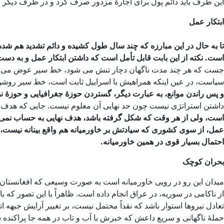
این طرف باید دائم پول برای اجارۀ مزدور صرف کرد و در طرف دیگر ک
ابتکار عمل
تا به حال در این مبارزه که چند سال طول کشیده و دائم تشدید هم ش
است. نکته از این بابت قابل تأمل است که داشتن ابتکار عمل و به دس
جست که هر چند مدت ناگهان دچار تنش می شود، خط سیر عوض می کند یا
سیاست، در عین اینکه همراهیش با اسراییل ثابت است، خط سیر روشن
و پس راندن موانع، به عبارت دیگر، گستردن حوزۀ جغرافیایی و حوزۀ ن
داشتن استراتژی نیست چون حد نهایی آن معلوم نیست. جایی که هدف نه
است، ولی از هر وقت که شکل گرفته باشد، هدف نهایی به حساب نمی آید
عمل، از سوی کشوری که سیادتش بر خاورمیانه هم واقع بینانه نیست، م
احتمال بسیار قوی در همین خاورمیانه.
بحران کوچک
میدان این رو در رویی خاورمیانه است به صورت وسیعی که افغانستان و
از ناکامی در سوریه، در عراق انجام داده است. ظاهراً با این تصور که ب
تعادل نیروها استوار باشد که نقداً محتمل نیست، بر تغییر آرایش جبهه ات
حملۀ ناگهانی و سریع داعش که خبرش با آب و تاب در همه جا پراکنده شد،