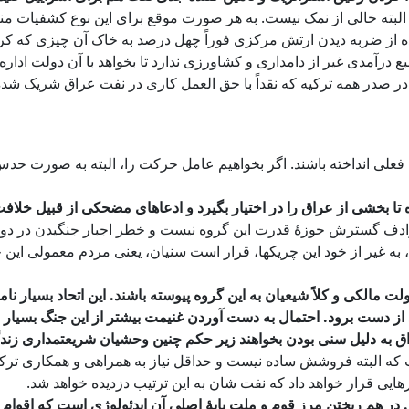
لبته خالی از نمک نیست. به هر صورت موقع برای این نوع کشفیات م
فاده از ضربه دیدن ارتش مرکزی فوراً چهل درصد به خاک آن چیزی که کرد
درآمدی غیر از دامداری و کشاورزی ندارد تا بخواهد با آن دولت اداره
ر صدر همه ترکیه که نقداً با حق العمل کاری در نفت عراق شریک شده
 فعلی انداخته باشند. اگر بخواهیم عامل حرکت را، البته به صورت حدس 
تا بخشی از عراق را در اختیار بگیرد و ادعاهای مضحکی از قبیل خلاف
مترادف گسترش حوزۀ قدرت این گروه نیست و خطر اجبار جنگیدن در دو جبه
ه غیر از خود این چریکها، قرار است سنیان، یعنی مردم معمولی این خ
 دولت مالکی و کلاً شیعیان به این گروه پیوسته باشند. این اتحاد بسیار
ز دست برود. احتمال به دست آوردن غنیمت بیشتر از این جنگ بسیار 
ق به دلیل سنی بودن بخواهند زیر حکم چنین وحشیان شریعتمداری زندگ
ه البته فروشش ساده نیست و حداقل نیاز به همراهی و همکاری ترکیه د
یی قرار خواهد داد که نفت شان به این ترتیب دزدیده خواهد شد.
هم ریختن مرز قوم و ملت پایۀ اصلی آن ایدئولوژی است که اقوام طال