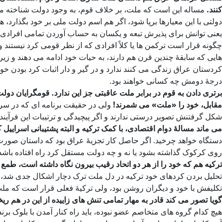
کنند.
مساله این است که ملت، بر خلاف قوم، به وجود دولت شناخته می
دولتی با این معیارها برپا شود، اگر هم اسم دولت ملی بر خود بگذارد
یعنی توانش برای پذیرش تبعه و یکسان به حساب آوردن تمامی افراد
چگونه قرار است ترکمن ها یا کلاً افرادی که از نظر قومی کرد نیستند
هایی که سابقۀ چندین قرن هم دارند، به حیات خود ادامه می دهند و زی
کردستان عراق زندگی می کنند ندارد و در گیر و دار اثبات کرد بودن خود
درجۀ دومش چه کسانی خواهند بود.
برتری دادن به قوم در برابر ملت عاقبتی جز این ندارد. قومگرایان دولت
مقابل، خود را «ملت» می شمرند!
ولی در حقیقت برنامه ای که در سر
شکل گرفتنش تصویر درستی ندارند و اگر پیچیدگی و ترتیبات این فرآیند را
می ماند مسالۀ دوام اقتصادی، با کمک ترکیه و البته پشتیبانی اسرایی
دستگاه خواهد چرخید. اگر حاصل کار تجزیۀ عراق بود که داستان صور
روی کرکوک گذاشته بشود یا نه و چه دولت مستقل کرد راه افتاده باشد و چ
ترکیه هم که خود را از هر دو اتحاد رقیب بیرون نگاه داشته است، طم
تحلیل بردن کردهای خود ترکیه در دل ملت ترک دچار اشکال جدی شد، این 
تکلیفش با خود و دیگران روشن بود، ولی ترکیۀ فعلی قرار است که ملت
گویا تصور می کند قادر به مهار تمامی تنش های زاییده از این در هم 
هیچ کدام گروه های متخاصم عضو نبوده، باید راه کنار آمدن با بلوک برنده