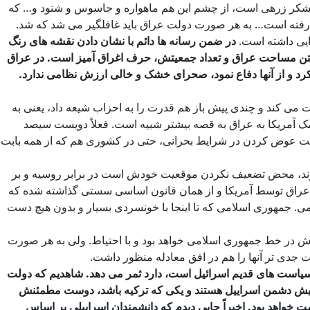
شکر زرهی است، از چشم این هم ماهواره و جاسوس و شنود و… که
ا رفته است… به هر صورت دولت عراق باید غافلگیر می شد که شد.
ایی داشته است.
در ضمن رسانه ها دائم با نشان دادن نقشه های رنگ
گرفتن مساحت عراق و تعداد جمعیتش، حرف اغراق آمیز است. در عراق
د و از آنها دفاع نمود، صحرای خشک و خالی ارزش نظامی ندارد.
می کند و چندی پیش باز هم قدرت را به احزاب شیعه داد، یعنی به
 آمریکا به عراق به قصه بیشتر شبیه است. فعلاً دویست سیصد
ولت عوض کردن در شرایط بحرانی، حتی در کشوری هم که از همه بابت
 میزند، محض تضعیف نکردن موقعیت خودش است در برابر روسیه و بر
زیۀ عراق توسط آمریکا و از همان قانون اساسی سستی گذاشته شده که
ی. جمهوری اسلامی که تا اینجا با خونسردی بسیار و بدون هیچ دست
مابیش در خط جمهوری اسلامی خواهد بود و با احتیاط. ولی به هر صورت
ت جدی تر آنها را هم در افق معادله منظور داشت.
از سیاست های قدیم اسرائیل است، دارد ثمر می دهد. شاهدیم که دولت
امیش دشمن اسراییل هستند و یکی که ترکیه باشد، دوست مطمئنش
 خواهد بود. اخیراً جایی دیدم که دانشمندان اسراییلی بر اساس