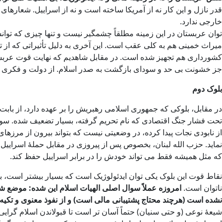
قدر نازل و این کار نه از آمریکا ساخته است و نه از اسراییل. شعارهای
خارجی ندارد.
توان عربستان در این زمینه مطلقاً چشمگیر نیست و تنها چیزی که تو
میراث خمینی هم به کلی عقب است. این آخری به دلیل تأثیراتی که از 
کشورداری هم تجهیز شده است. در مقابل شاهدیم که نهایت قوت عربستا
جز خشونت بی حد و سودای بازگشت به صدر اسلام. از دولت و فکری که 
بلوک دوم
در مقابل، بلوکی که جمهوری اسلامی رهبریش را بر عهده دارد، از باب
تحت فشار جنگ اقتصادی که نام تحریم گرفته، بسیار تضعیف شده. سوری
از نابودی نجات پیدا کرده، در وضعیتی نیست که بتواند بیرون از مرزها
نماید. حزب الله لبنان، بخصوص پس از پیروزی در مقابل حملۀ اسراییل 
که مثل همیشه فقط می تواند خودش را در برابر اسراییل حفظ کند.
نقاط قوت این بلوک یکی توان ایدئولوژیک است که بسیار بیشتر است، ب
ناتوان است.
امروزه عملاً سوال اصلی الهیات اسلام این شده: موضع شم
نشده است (هرچند محتاج پشتیبانی مالی است) و از نفوذ معنوی و تکیه
شیعۀ نوعی (و حتی سنیان) حتماً آسان تر است تا قبولاندن اسلام گر