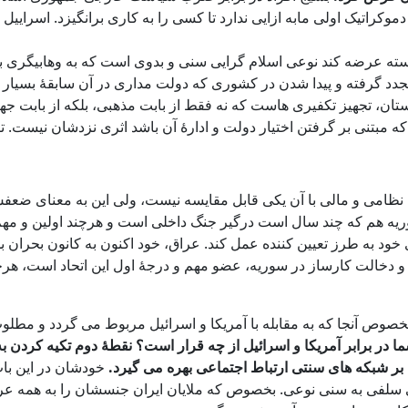
 دموکراتیک اولی مابه ازایی ندارد تا کسی را به کاری برانگیزد. اسرا
انسته عرضه کند نوعی اسلام گرایی سنی و بدوی است که به وهابیگری 
تجدد گرفته و پیدا شدن در کشوری که دولت مداری در آن سابقۀ بسیار 
ن، تجهیز تکفیری هاست که نه فقط از بابت مذهبی، بلکه از بابت جها
مبتنی بر گرفتن اختیار دولت و ادارۀ آن باشد اثری نزدشان نیست. 
ت نظامی و مالی با آن یکی قابل مقایسه نیست، ولی این به معنای ضعف
ه هم که چند سال است درگیر جنگ داخلی است و هرچند اولین و مهم تر
ی خود به طرز تعیین کننده عمل کند. عراق، خود اکنون به کانون بحران 
و دخالت کارساز در سوریه، عضو مهم و درجۀ اول این اتحاد است، هرچند
خصوص آنجا که به مقابله با آمریکا و اسرائیل مربوط می گردد و مطل
ا در برابر آمریکا و اسرائیل از چه قرار است؟ نقطۀ دوم تکیه کردن 
 بر شبکه های سنتی ارتباط اجتماعی بهره می گیرد.
خودشان در این باب
ایی سلفی به سنی نوعی. بخصوص که ملایان ایران جنسشان را به همه ع