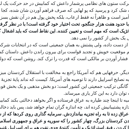
ر حرکت ستون های نظامی پرشمار داعش که کمابیش در حد حرکت یک ل
دوات شک کرد و پرسید که پو لهایی که صرف فراهم آوردن شان شده، کج
 آمیز است و ظاهراً نه فقط ارعاب، بلکه پخش پول هم در آن نقش بسز
ا با حدود هفت هزار جنگجو، تحت اختیار خود گرفته است! با در نظر 
ک است که مهم است و تعیین کننده. این نقاط است که باید اشغال کر
ل یک بخش از کشور را نمی دهد.
 از دست داده، ولی پشتش به همان جمعیتی است که در انتخابات شرکت 
 موقعیت خویش و تجدید قواست برای بیرون راندن داعش. داستان کمک
ول فشار آوردن بر مالکی است که قدرت را ترک کند. روشن است که د
ز دیگر. حرفهایی هم که آمریکا راجع به مخالفت با استقلال کردستان
ه نصایح اسراییل دارند تا توصیه های آمریکا. کیست که نداند پایۀ تج
 سه گانگی ترکیب جمعیتی این کشور است: دو بخش مذهبی و یک بخش قوم
ان دارد به این کار یاری میرساند.
سیه تا اینجا چند طیاره به عراق فرستاده و اگر بخواهد دخالتی بکند ک
ه پشتیبانیش کرده اند، چه اندازه گران تمام خواهد شد، پس باید دخال
ت عراق زده تا به راه تجزیه بیاندازدش. سرمایه گذاری روی کردها که 
 آمدن کردستان بزرگ، چهار کشور را که سوریه و عراق و جمهوری اسل
 کردن رفیق استراتژیک و تأمین کنندۀ جدی نفت هم برای اسراییل غنیمت