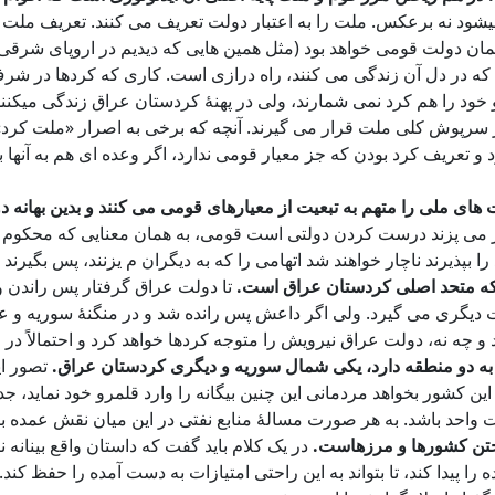
شود نه برعکس. ملت را به اعتبار دولت تعریف می کنند. تعریف ملت
، همان دولت قومی خواهد بود (مثل همین هایی که دیدیم در اروپای شرق
ی که در دل آن زندگی می کنند، راه درازی است. کاری که کردها در
 و خود را هم کرد نمی شمارند، ولی در پهنۀ کردستان عراق زندگی میک
ر سرپوش کلی ملت قرار می گیرند. آنچه که برخی به اصرار «ملت کرد» م
 و تعریف کرد بودن که جز معیار قومی ندارد، اگر وعده ای هم به آنها 
 های ملی را متهم به تبعیت از معیارهای قومی می کنند و بدین بهانه د
 می پزند درست کردن دولتی است قومی، به همان معنایی که محکوم می 
 بپذیرند ناچار خواهند شد اتهامی را که به دیگران م یزنند، پس بگیرند
ل که متحد اصلی کردستان عراق است.
تا دولت عراق گرفتار پس راندن و
ت دیگری می گیرد. ولی اگر داعش پس رانده شد و در منگنۀ سوریه و 
ه نه، دولت عراق نیرویش را متوجه کردها خواهد کرد و احتمالاً در این 
ع به دو منطقه دارد، یکی شمال سوریه و دیگری کردستان عراق.
تصور ای
کشور بخواهد مردمانی این چنین بیگانه را وارد قلمرو خود نماید، جداً
 واحد باشد. به هر صورت مسالۀ منابع نفتی در این میان نقش عمده ب
ریختن کشورها و مرزهاست.
در یک کلام باید گفت که داستان واقع بینان
 را پیدا کند، تا بتواند به این راحتی امتیازات به دست آمده را حفظ کن