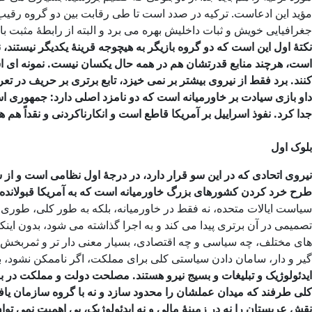
مؤید این ادعاست. ترکیه در صدد است تا طی رقابت بین دو گروه رقیب تا
جغرافیایی خویش و ثبات داخلیش بهره می برد و البته از رابطۀ مثبت ب
نکتۀ اول این است که دو گروه بازیگر به هیچوجه قرینۀ یکدیگر نیستند، 
است، هرچند منابع قدرتشان هم در همه حال یکسان نیست. نمونه ای است
کنند. برد فقط از نیروی بیشتر بر نمی خیزد، تابع برتری بر حریف در ت
داو بازی سیادت بر خاورمیانه است که دو نامزد اصلی دارد: جمهوری اسل
جدا کرد. نفوذ اسراییل بر آمریکا قاطع است و انکارناکردنی و نقداً هم 
بلوک اول
نیروی اتحادی که در این سو قرار دارد، در درجۀ اول نظامی است و ا
طرح خرد کردن کشورهای بزرگ خاورمیانه است که به آمریکا قبولانده و
سیاست ایالات متحده، نه فقط در خاورمیانه، بلکه به طور کلی، طور
تصمیمی در آن برتری پیدا می کند و به اجرا گذاشته می شود، بدون ای
های مختلف، چه سیاسی و چه اقتصادی، بسیار معنی دار تر و ثمربخش ت
گیر و دار، سامان دادن سیاستی کلی برای مملکت، اگر ناممکن نشود،
ایدئولوژیک و تبلیغات و بسیج نیرو هستند. مصلحت دولت و مملکت در بر
کلی طرفند که میدان عملشان را محدود سازد و نه با گروه سازمان یاف
نقش عربستان را نه در زمینۀ مالی و نه ایدئولوژیک، بی اهمیت نمی تو