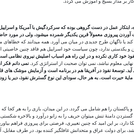
ار بر مدار بسیج و آموزش می گردد.
ده، ابتکار عمل در دست گروهی بوده که سرکردگیش با آمریکا و اسرا
ت آوردن پیروزی معمولاً قرین یکدیگر شمرده میشود، ولی در مورد حا
 ناگهان طرح جدیدی در میان می آورد. همه میدانند که خطاهای مکرر 
 و یکدستی ندارد، چون سیاست خود اسراییل هم فاقد چنین خاصیتی 
فوذ خود کاری نکرده و در این راه هم اسباب اصلیش نیروی نظامی است
ایی معلوم نباشد، نمی توان صحبت از استراتژی کرد.
نمی دانم فکر ا
. توسعۀ نفوذ در آفریقا هم در برنامه است و آزمایش موشک های قاره 
ایۀ حیرت است. به هر حال، سودای این نوع گسترش نفوذ، دیر یا زود ب
 پاکستان را هم شامل می گردد. در این میدان، بازی را به هر کجا ک
ا گستردن دامنۀ تنش میتوان حریف را به زانو درآورد و بالاخره شکستی ر
کا دارد، بر این امید که چنین تغییری، فرصتی برای پیروزی فراهم بیاورد
 برای دولت عراق و متحدانش غافلگیر کننده بود. در طرف مقابل، آمریکا