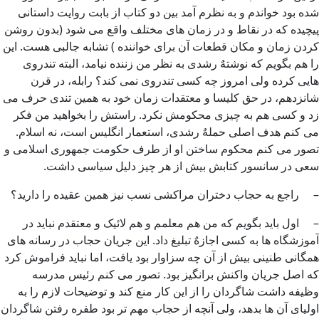
شده بود خواندم و به نظرم آمد بین دو کتاب از بابت روایت داستانی
پیچیده که در نقاط و در زمان های مختلف واقع می شود (بدون روشن
کردن زمان و مکان قطعات آن برای خواننده ) تشابه جالبی هست. این
را هم بگویم که نوشتهٌ رشدی به نظر من زننده نیامد، البته تندروی
هایی کرده ولی امروز چه کسی تندروی نمی کند؟ رابله، در قرن
شانزدهم، در حق کلیسا و معتقدات زمان خود به همین تندی حرف می
زد و کسی هم به چیزی محکومش نکرد. راستش را بخواهید من فکر
می کنم هدف اصلی حملهٌ رشدی، استعمار انگلیس است، نه اسلام.
تصور می کنم محکوم ساختن او از طرف حکومت جمهوری اسلامی و
سعی در سانسور کتابش بیش از هر چیز دلیل سیاسی داشت.
– راجع به حجاب دختران مراکشی نسب نیز همین عقیده را دارید؟
– اول باید بگویم که من هم معلمم و هم لائیک و معتقدم نباید در
آموزشگاه ها به کسی اجازهٌ تبلیغ داد. این جریان حجاب در رسانه های
همگانی طنینی بیش از آن چه سزاوار بود یافت، اما نباید فراموش کرد
که اصل جریان واکنش برانگیز بود. تصور می کنم رئیس مدرسه
وظیفه داشت شاگردان را از این کار منع کند و توضیحات لازم را به
اولیای آن ها بدهد، ولی آنچه از حجاب مهم تر بود طفره رفتن شاگردان