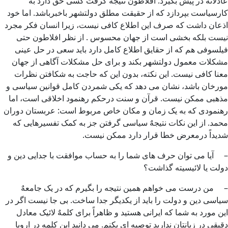
عادلانه در پیش بگیرد. افلاطون نتیجه گرفت کسی حق دارد به
کارسیاست بپردازد که از حقیقت مطلق دولتشهر باخبرباشد. اما خود
اذعان داشت که صرف این اطلاع کافی نیست، زیرا انسان فکر مجرد
نیست بلکه بخشی است از جهان محسوس . از نظر افلاطون حتی
فیلسوفی هم که از حقایق اطلاع کامل دارد باید سعی در حل عینی
مشکلات معمول دولتشهر بکند و برای حل مشکلات آگاهی از جهان
معنا کافی نیست. این نکته، بدون این که حاجت به شکافتن نظرات
مورخان باشد، نشان می دهد که یکی شمردن کامل قوانین سیاسی و
مذهبی ممکن نیست. قرآن و سنت درحکم رهنمود اخلاقی است، اما
رهنمودی که به یک زمان و مکان خاص مربوط است: عربستان دوران
محمد. از این نکات نتیجهٌ سیاسی گرفتن جز به کمک تفسیرهایی که
شدیداً درمعرض خطا قرار دارد ممکن نیست.
– آیا می توان حرف های شما را به حساب موافقت با جدایی دین و
دولت یا لائیسیته گذاشت؟
– من درست می خواهم همین نتیجه را بگیرم که در یک جامعهٌ
سیاسی دین و دولت را باید از یکدیگر جدا ساخت. بی جا نیست اگر در
این مورد به شما که ایرانی هستید و ظاهراً برای کلمهٌ لائیک معادل
دقیقی در زبانتان ندارید توصیه ای بکنم. می دانید این کلمه در اروپا