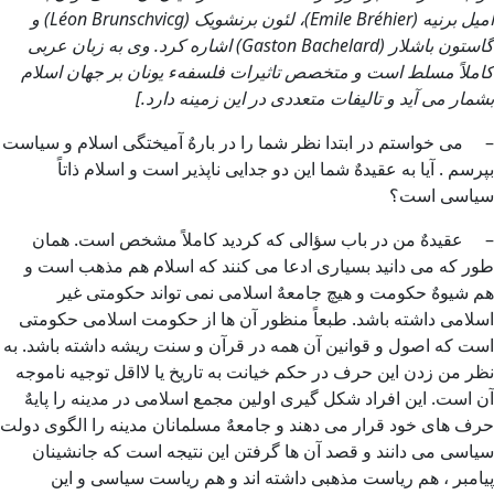
امیل برنیه (Emile Bréhier)، لئون برنشویک (Léon Brunschvicg) و
گاستون باشلار (Gaston Bachelard) اشاره کرد. وی به زبان عربی
کاملاً مسلط است و متخصص تاثیرات فلسفهء یونان بر جهان اسلام
بشمار می آید و تالیفات متعددی در این زمینه دارد.]
– می خواستم در ابتدا نظر شما را در بارهٌ آمیختگی اسلام و سیاست
بپرسم . آیا به عقیدهٌ شما این دو جدایی ناپذیر است و اسلام ذاتاً
سیاسی است؟
– عقیدهٌ من در باب سؤالی که کردید کاملاً مشخص است. همان
طور که می دانید بسیاری ادعا می کنند که اسلام هم مذهب است و
هم شیوهٌ حکومت و هیچ جامعهٌ اسلامی نمی تواند حکومتی غیر
اسلامی داشته باشد. طبعاً منظور آن ها از حکومت اسلامی حکومتی
است که اصول و قوانین آن همه در قرآن و سنت ریشه داشته باشد. به
نظر من زدن این حرف در حکم خیانت به تاریخ یا لااقل توجیه ناموجه
آن است. این افراد شکل گیری اولین مجمع اسلامی در مدینه را پایهٌ
حرف های خود قرار می دهند و جامعهٌ مسلمانان مدینه را الگوی دولت
سیاسی می دانند و قصد آن ها گرفتن این نتیجه است که جانشینان
پیامبر ، هم ریاست مذهبی داشته اند و هم ریاست سیاسی و این