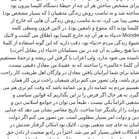
برای مشخص ساختن هر آن چه از حیطهٌ دستگاه کلیسا بیرون بود
ساخته شد و به تناسب روش زندگی مذهبیان ( که بسیار مشخص بود)
معنی پیدا می کرد، نه به تناسب روش زندگی آن هایی که خارج از
کلیسا بودند (که متنوع و نامعین بود). در لاتین قرون وسطی کلمه
Monde «دنیا» به هر آن چه خارج کلیسا بود اطلاق می گشت و لائیک
شیوهٌ زندگی مردم «دنیا» بود. دقت دارید که این گونه استفاده از کلمهٌ
دنیا هیچ ربطی به آن چه در بین مسلمانان «دنیا» (در مقابل آخرت)
نامیده می شود ندارد، ولی اعراب با گرفتن این ریشه و ترجمهٌ مستقیم
آن کلمهٌ «عالمی» را ساختند که به عقیدهٌ من معادل دقیقی نیست.
شاید برای شما ایرانیان یافتن معادل در واژگان اهل طریقت کار راحت
تری باشد، ولی تصور می کنم برای شیعیان راحت ترین کار همان
تقسیم مردم به عمامه دار و بی عمامه باشد که وقت کم تری هم می
گیرد. به هر حال اگر فرض را بر این بگذاریم که قوانین سیاسی و
مذهبی الزاماً یکی نیست ، طبعاً می توان در جوامع اسلامی دین و
دولت را از یکدیگر جدا ساخت. تاریخ معاصر نشان می دهد که جدایی
دین و دولت امر بسیار مطلوبی است. من تصور می کنم اگر دولت
لبنان به جای چند مذهبی بودن ، لائیک بود امکان گرفتار شدنش در
اشکالات فعلی بسیار کم می شد. اخیراً در رادیو صحبت از دادن حق