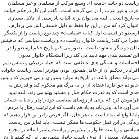
ریاست دو جانبه جامعه ای وسیع مرکب از مسلمان و غیر مسلمان
عرب و غیر عرب را در می گرفته است . گفتم این کار درحکم خیانت
به تاریخ است ، البته می توان برای اثبات نادرستی آن دلایل بسیاری
عنوان کرد که من در این جا فقط به دلیل فلسفی اش می پردازم .
ارسطو در قسمت اول کتاب «سیاست» چند نوع ریاست را از یکدیگر
مجزا می کند: ریاست خانوار، ریاست ده و ریاست سیاسی که ماهیتش
با آن دو دیگر متفاوت است . تصور می کنم تاریخ حکم ارسطو را در
این تقسیم بندی مهم تأیید می کند زیرا استحکام خانوار مدیون
احساسات و بستگی های عاطفی است که احیانا نزدیکی و تماس دایم
افراد در تحکیم آن از عامل همخون بودن مؤثرتر است. ریاست خانواده
می تواند مطلق باشد. در تاریخ به موارد بسیاری برمی خوریم که رئیس
خانواده حق دارد اعضای آن را به مرگ هم محکوم کند و قدرتش به
حدی است که به قدرت حکام جبار و مستبد پهلو می زند. البته نباید
فراموش کرد که برخی از رؤسای سیاسی خود را پدر رعایا به حساب
می آورده اند، ولی باید به یاد هم داشت که این ترتیب رفتار با مردم ،
پایهٌ انواع استبداد است. به هر حال ، اگر فرض را بر این قرار دهیم که
زندگی در این قبیل حکومت ها ممکن نیست ، باید تمایز بین ریاست
سیاسی و ریاست خانوار را بپذیریم و ریاست پیامبر اسلام بر مجمع
مسلمانان مدینه را از نوع ریاست خانوار بشماریم . این که گفتم تاریخ