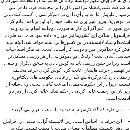
رأی به خارجیان مقیم فرانسه بود تا آن ها بتوانند در انتخابات شهرداری
ها شرکت کنند. پادشاه مراکش با این امر مخالفت کرد. ظاهرا می
ترسید رعايایش عادت به رأی دادن در دموکراسی را کسب کنند. ولی
در عوض یک وزیر الجزایری موافقت خود را با این برنامه اعلام کرد.
من تصور می کنم اگر این کار به صورت دوجانبه انجام بپذیرد و به
فرانسویان ساکن این کشورها نیز حق رأی داده شود قدمی به طرف
استحکام بنیاد لائیسیته در این کشورها برداشته خواهد شد. البته نباید
فکر کرد جداکردن دین و دولت کار آسانی است. اما مگر اصلاً حیات
سیاسی آسان است؟ زندگی در دموکراسی از هر رژیمی مشکل تر
است زیرا در چنین رژیمی باید به گوش دادن به سخن دیگران و سعی
در فهمیدن حرف هایشان عادت کرد. گوش کردن حرف مخالف
زحمتی دارد که برگردهٌ هیچ یک از رعایای حکومت های دیکتاتوری
نیست، زیرا در این حکومت همان اطاعت کافی است . ولی شانه از
زیر بار این زحمت خالی کردن در حکم شانه خالی کردن از زیر بار
آدمیت است.
– می دانید که گاه لائیسیته به ضدیت با مذهب تعبیر می گردد؟
– این حرف بی اساس است، زیرا لائیسیته آزادی مذهبی را افزایش
می دهد. لائیسیته مطلقاً به معنای ضدیت با مذهب نیست، بلکه در