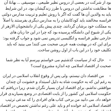
بود از شرکت در بعضی از دروس نظیر طبیعی ، موسیقی … بهانهٌ آن
ها مطابقت نداشتن این دروس با طرز زندگیشان بود. در این شرایط
باید به والدین آن ها گفت که اگر با روش تعلیم و تربیت مدارس دولتی
فرانسه مخالفند باید کودکانشان را به مدارس دیگری بفرستند یا اصلاً
به مملکت خود برشان گردانند. چندی پیش یکی از دانشجویان الازهر از
یکی از شیوخ این دانشگاه پرسیده بود که چرا در این جا زبان های
خارجی نظیر فرانسه و انگلیسی تدریس نمی شود و جواب گرفته بود:
برای این که در بهشت همه عربی صحبت می کنند! می بینید که باید
تکلیف خود را در این باب از اول روشن ساخت.
– حال که از سیاست گذشتیم می خواستم بپرسم آیا به نظر شما
صحبت از اقتصاد اسلامی چه اندازه مشروع است؟
– من اقتصاد دان نیستم، ولی پس از وقوع انقلاب اسلامی در ایران
به رغم این که به حکومت شاه به دلیل اسبتداد و خشونت آن چندان
موافقتی نداشم، برای اقتصاد ایران بسیار نگران شدم. زیرا دریافتم که
حکومت اسلامی این کشور را از بابت اقتصادی در وضع بسیاربدی قرار
خواهد داد. می دانید من برخی کتاب های افرادی را که مدعی ترتیب
اقتصاد اسلامی اند خوانده ام و باید علی رغم نداشتن تخصص در اقتصاد