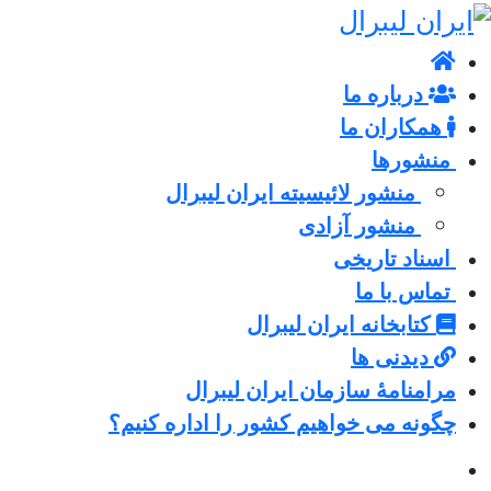
درباره ما
همکاران ما
منشورها
منشور لائیسیته ایران لیبرال
منشور آزادی
اسناد تاریخی
تماس با ما
کتابخانه ایران لیبرال
دیدنی ها
مرامنامۀ سازمان ایران لیبرال
چگونه می خواهیم کشور را اداره کنیم؟