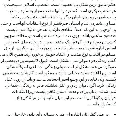
حکم عمیق ترین شکل بی تعصبی است. متعصب، اسلام، مسیحیت یا
هر مذهب دیگری است که خود را تنها مذهب مجاز بشمارد و داعیه
پست شمردن پیروان ادیان دیگر را داشته باشد. لائیسیته درحکم
مساوی شمردن تمام آدمیان صرفنظر از نوع اعتقادات آنهاست و حتی
بی توجهی به این که اصلاً اعتقادی دارند یا نه. فرد لائیک نمی بایست
ضد هیچ مذهبی باشد، چون ضد استبداد مذهب است و مخالف مجبور
کردن مردم پذیرفتن گرفتن یک مذهب معین. در جامعه ای که بر این
اساس اداره شود همه، به شرط لطمه نزدن به آزادی دیگران، از حق
مسلم در انتخاب نوع مذهب و اعتقاد خویش برخوردارند. همین الان می
گفتم زندگی در دموکراسی مشکل است. قبول لائیسیته برای بعضی از
دموکراسی هم مشکل تر است، ولی زندگی اجتماعی اصولاً مشکل
است زیرا افراد عقاید مختلف دارند و ممکن است کارشان به دشمنی
بکشد، ولی نباید در این وضع اسیر احساسات شد و باید از روی عقل
زندگی کرد. اگر آدمیان زبان و عقل نداشتند قادر به زندگی اجتماعی
نمی شدند. ایمان برای وحدت آدمیان کافی نیست زیرا اعتقادات
فراوان و گوناگون است . در این میان لائیسیته وسیلهٌ گریز از
کشمکش هاست.
– در طی گفتارتان اشاره ای هم به مساله رأی دادن خارجیان در