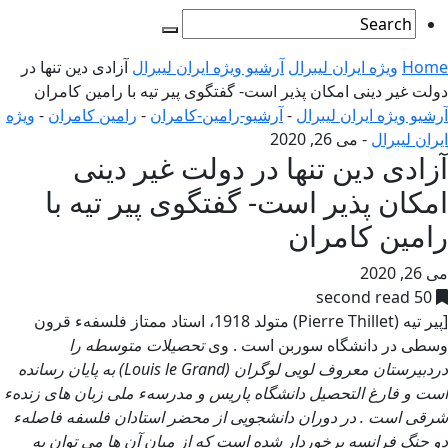
Home
ویژه ایران لیبرال
آرشیو ویژه ایران لیبرال
آزادی دین تنها در
دولت غیر دینی امکان پذیر است- گفتگوی پیر تیه با رامین کامران
آرشیو ویژه ایران لیبرال
-
آرشیو-رامین-کامران
-
رامین کامران
-
ویژه
ایران لیبرال
-
می 26, 2020
آزادی دین تنها در دولت غیر دینی
امکان پذیر است- گفتگوی پیر تیه با
رامین کامران
می 26, 2020
50 second read
[پیر تیه (Pierre Thillet) متولد 1918، استاد ممتاز فلسفهء قرون
وسطی در دانشگاه سوربن است . وی
تحصیلات متوسطه را
دردبیرستان معروف لویی لوگران (
Louis le Grand) به پایان رسانده
است و فارغ التحصیل دانشگاه پاریس و مدرسهء ملی زبان های زندهء
شرقی است . در دوران دانشجویی از محضر استادان فلسفه فاصلهء
دو جنگ فرانسه برخوردار شده است که از میان آن ها می توان به