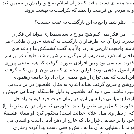
به جامعه ای دست یافت که در آن اسلام صلح و آرامش را تضمین کند
و به مردم این فرصت را بدهد که یکراست به بهشت بروند!
– نظر شما راجع به این بازگشت به عقب چیست؟
– من فکر نمی کنم هیچ مورخ یا سیاستمداری بتواند این فکر را
بپذیرد، زیرا آن چه طرفداران بازگشت به گذشته «دوران طلایی» می
نامند واقعیت تاریخی ندارد. اولاً باید گفت کشمکش ها و دعواهای
داخلی اسلام درست پس از مرگ پیامبر شروع شد. طبعاً دعوا بر سر
قدرت سیاسی بود و بین افرادی صورت گرفت که همه مدعی پیروی
از اصول مذهبی بودند. اولین نتیجه ای که می توان از این نکته گرفت
این است که نمی توان از هیچ مذهبی برای ادارهٌ جامعه رهنمودی
روشن و صریح گرفت .شاید اشاره به مثال افلاطون در این باب بی
مورد نباشد. می دانید که افلاطون به دلیل خاستگاه اجتماعی خویش و
اوضاع سیاسی دولتشهر آتن، در زمان حیات خود کوشید راه حل
حکومت کامل و بی نقص را بیابد، حکومتی که نتوان در آن سقراط را(
که از نظر وی مثل اعلای عدالت است) محکوم کرد. او مبنای فلسفهٌ
خود را بر حقایقی قرار داد که خارج از ذهن آدمی است و انسان می
تواند با دستیابی به آن ها به دانش واقعی دست پیدا کرده رفتاری