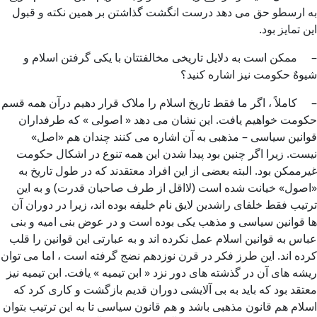
به ارسطو حق می دهد درست انگشت گذاشتن بر همین نکته و قبول
این تمایز بود.
– ممکن است به دلایل تاریخی مخالفتتان با یکی گرفتن اسلام و
شیوهٌ حکومت نیز اشاره کنید؟
– کاملاً ، اگر ما فقط تاریخ اسلام را ملاک قرار دهیم درآن همه قسم
حکومت خواهیم یافت. این نشان می دهد « اصولی » که طرفداران
قوانین سیاسی – مذهبی به آن اشاره می کنند چندان هم «اصل»
نیست. زیرا اگر چنین بود پیدا شدن این همه تنوع در اشکال حکومت
غیرممکن بود. البته بعضی از این افراد معتقدند که در طول تاریخ به
«اصول» خیانت شده است (لااقل از طرف صاحبان قدرت) و به این
ترتیب فقط خلفای راشدین لایق نام خلیفه بوده اند، زیرا در دوران آن
ها قوانین سیاسی و مذهب یکی بوده است و در عوض بنی امیه و بنی
عباس به قوانین اسلام عمل نکرده اند و به عبارتی این قوانین را قلب
کرده اند. این طرز فکر در قرن نوزدهم نضج گرفته است ، اما می توان
ریشه های آن در گذشته های دور نزد « ابن تیمیه » یافت. ابن تیمیه نیز
معتقد بود که باید به بی آلایشی دوران قدیم بازگشت و کاری کرد که
اسلام هم قانون مذهبی باشد و هم قانون سیاسی تا به این ترتیب بتوان