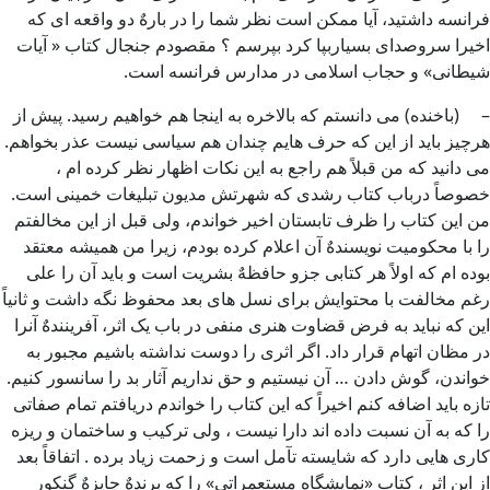
فرانسه داشتید، آیا ممکن است نظر شما را در بارهٌ دو واقعه ای که
اخیرا سروصدای بسیاربپا کرد بپرسم ؟ مقصودم جنجال کتاب « آیات
شیطانی» و حجاب اسلامی در مدارس فرانسه است.
– (باخنده) می دانستم که بالاخره به اینجا هم خواهیم رسید. پیش از
هرچیز باید از این که حرف هایم چندان هم سیاسی نیست عذر بخواهم.
می دانید که من قبلاً هم راجع به این نکات اظهار نظر کرده ام ،
خصوصاً درباب کتاب رشدی که شهرتش مدیون تبلیغات خمینی است.
من این کتاب را ظرف تابستان اخیر خواندم، ولی قبل از این مخالفتم
را با محکومیت نویسندهٌ آن اعلام کرده بودم، زیرا من همیشه معتقد
بوده ام که اولاً هر کتابی جزو حافظهٌ بشریت است و باید آن را علی
رغم مخالفت با محتوایش برای نسل های بعد محفوظ نگه داشت و ثانیاً
این که نباید به فرض قضاوت هنری منفی در باب یک اثر، آفرینندهٌ آنرا
در مظان اتهام قرار داد. اگر اثری را دوست نداشته باشیم مجبور به
خواندن، گوش دادن … آن نیستیم و حق نداریم آثار بد را سانسور کنیم.
تازه باید اضافه کنم اخیراً که این کتاب را خواندم دریافتم تمام صفاتی
را که به آن نسبت داده اند دارا نیست ، ولی ترکیب و ساختمان و ریزه
کاری هایی دارد که شایسته تآمل است و زحمت زیاد برده . اتفاقاً بعد
از این اثر ، کتاب «نمایشگاه مستعمراتی» را که برندهٌ جایزهٌ گنکور