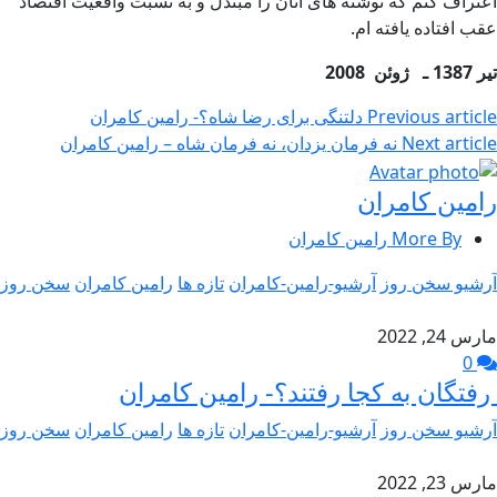
اعتراف کنم که نوشته های آنان را مبتذل و به نسبت واقعیت اقتصاد
عقب افتاده یافته ام.
تير 1387 ـ ژوئن 2008
Previous article
دلتنگی برای رضا شاه؟- رامین کامران
Next article
نه فرمان يزدان، نه فرمان شاه – رامين كامران
رامین کامران
More By رامین کامران
آرشیو سخن روز
آرشیو-رامین-کامران
تازه ها
رامین کامران
سخن روز
مارس 24, 2022
0
رفتگان به کجا رفتند؟- رامین کامران
آرشیو سخن روز
آرشیو-رامین-کامران
تازه ها
رامین کامران
سخن روز
مارس 23, 2022